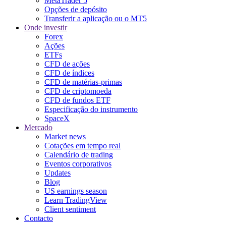
MetaTrader 5
Opções de depósito
Transferir a aplicação ou o MT5
Onde investir
Forex
Ações
ETFs
CFD de ações
CFD de índices
CFD de matérias-primas
CFD de criptomoeda
CFD de fundos ETF
Especificação do instrumento
SpaceX
Mercado
Market news
Cotações em tempo real
Calendário de trading
Eventos corporativos
Updates
Blog
US earnings season
Learn TradingView
Client sentiment
Contacto