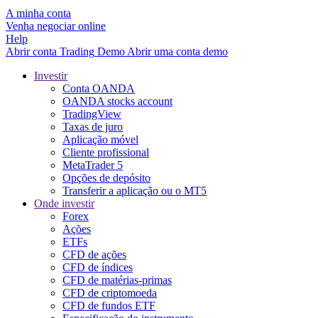
A minha conta
Venha negociar online
Help
Abrir conta
Trading
Demo
Abrir uma conta demo
Investir
Conta OANDA
OANDA stocks account
TradingView
Taxas de juro
Aplicação móvel
Cliente profissional
MetaTrader 5
Opções de depósito
Transferir a aplicação ou o MT5
Onde investir
Forex
Ações
ETFs
CFD de ações
CFD de índices
CFD de matérias-primas
CFD de criptomoeda
CFD de fundos ETF