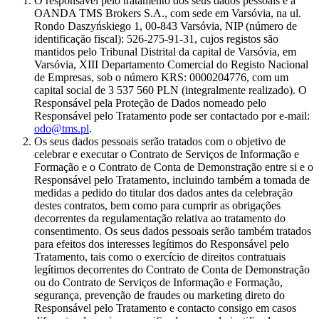
O responsável pelo tratamento dos seus dados pessoais é a
OANDA TMS Brokers S.A., com sede em Varsóvia, na ul.
Rondo Daszyńskiego 1, 00-843 Varsóvia, NIP (número de
identificação fiscal): 526-275-91-31, cujos registos são
mantidos pelo Tribunal Distrital da capital de Varsóvia, em
Varsóvia, XIII Departamento Comercial do Registo Nacional
de Empresas, sob o número KRS: 0000204776, com um
capital social de 3 537 560 PLN (integralmente realizado). O
Responsável pela Proteção de Dados nomeado pelo
Responsável pelo Tratamento pode ser contactado por e-mail:
odo@tms.pl
.
Os seus dados pessoais serão tratados com o objetivo de
celebrar e executar o Contrato de Serviços de Informação e
Formação e o Contrato de Conta de Demonstração entre si e o
Responsável pelo Tratamento, incluindo também a tomada de
medidas a pedido do titular dos dados antes da celebração
destes contratos, bem como para cumprir as obrigações
decorrentes da regulamentação relativa ao tratamento do
consentimento. Os seus dados pessoais serão também tratados
para efeitos dos interesses legítimos do Responsável pelo
Tratamento, tais como o exercício de direitos contratuais
legítimos decorrentes do Contrato de Conta de Demonstração
ou do Contrato de Serviços de Informação e Formação,
segurança, prevenção de fraudes ou marketing direto do
Responsável pelo Tratamento e contacto consigo em casos