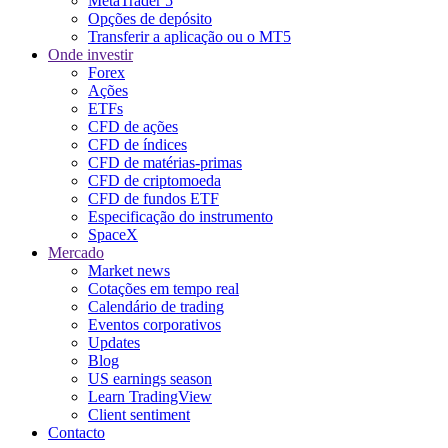
MetaTrader 5
Opções de depósito
Transferir a aplicação ou o MT5
Onde investir
Forex
Ações
ETFs
CFD de ações
CFD de índices
CFD de matérias-primas
CFD de criptomoeda
CFD de fundos ETF
Especificação do instrumento
SpaceX
Mercado
Market news
Cotações em tempo real
Calendário de trading
Eventos corporativos
Updates
Blog
US earnings season
Learn TradingView
Client sentiment
Contacto