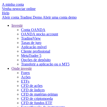
A minha conta
Venha negociar online
Help
Abrir conta
Trading
Demo
Abrir uma conta demo
Investir
Conta OANDA
OANDA stocks account
TradingView
Taxas de juro
Aplicação móvel
Cliente profissional
MetaTrader 5
Opções de depósito
Transferir a aplicação ou o MT5
Onde investir
Forex
Ações
ETFs
CFD de ações
CFD de índices
CFD de matérias-primas
CFD de criptomoeda
CFD de fundos ETF