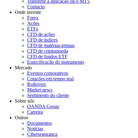
Transferir a aplicação ou o MT5
Contacto
Onde investir
Forex
Ações
ETFs
CFD de ações
CFD de índices
CFD de matérias-primas
CFD de criptomoeda
CFD de fundos ETF
Especificação do instrumento
Mercado
Eventos corporativos
Cotações em tempo real
Rollovers
Market news
Sentimento do cliente
Sobre nós
OANDA Group
Carreira
Outros
Documentos
Notícias
Cibersegurança