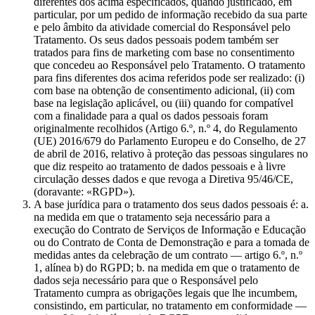
diferentes dos acima especificados, quando justificado, em
particular, por um pedido de informação recebido da sua parte
e pelo âmbito da atividade comercial do Responsável pelo
Tratamento. Os seus dados pessoais podem também ser
tratados para fins de marketing com base no consentimento
que concedeu ao Responsável pelo Tratamento. O tratamento
para fins diferentes dos acima referidos pode ser realizado: (i)
com base na obtenção de consentimento adicional, (ii) com
base na legislação aplicável, ou (iii) quando for compatível
com a finalidade para a qual os dados pessoais foram
originalmente recolhidos (Artigo 6.º, n.º 4, do Regulamento
(UE) 2016/679 do Parlamento Europeu e do Conselho, de 27
de abril de 2016, relativo à proteção das pessoas singulares no
que diz respeito ao tratamento de dados pessoais e à livre
circulação desses dados e que revoga a Diretiva 95/46/CE,
(doravante: «RGPD»).
A base jurídica para o tratamento dos seus dados pessoais é: a.
na medida em que o tratamento seja necessário para a
execução do Contrato de Serviços de Informação e Educação
ou do Contrato de Conta de Demonstração e para a tomada de
medidas antes da celebração de um contrato — artigo 6.º, n.º
1, alínea b) do RGPD; b. na medida em que o tratamento de
dados seja necessário para que o Responsável pelo
Tratamento cumpra as obrigações legais que lhe incumbem,
consistindo, em particular, no tratamento em conformidade —