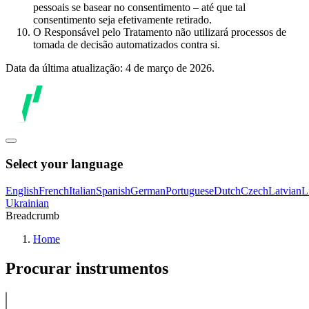
pessoais se basear no consentimento – até que tal
consentimento seja efetivamente retirado.
O Responsável pelo Tratamento não utilizará processos de
tomada de decisão automatizados contra si.
Data da última atualização: 4 de março de 2026.
Select your language
English
French
Italian
Spanish
German
Portuguese
Dutch
Czech
Latvian
L
Ukrainian
Breadcrumb
Home
Procurar instrumentos