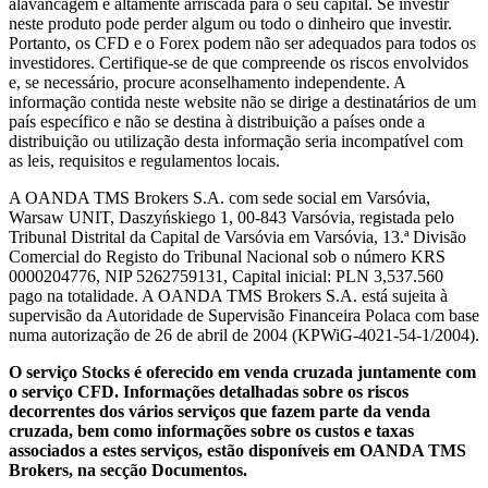
alavancagem é altamente arriscada para o seu capital. Se investir
neste produto pode perder algum ou todo o dinheiro que investir.
Portanto, os CFD e o Forex podem não ser adequados para todos os
investidores. Certifique-se de que compreende os riscos envolvidos
e, se necessário, procure aconselhamento independente. A
informação contida neste website não se dirige a destinatários de um
país específico e não se destina à distribuição a países onde a
distribuição ou utilização desta informação seria incompatível com
as leis, requisitos e regulamentos locais.
A OANDA TMS Brokers S.A. com sede social em Varsóvia,
Warsaw UNIT, Daszyńskiego 1, 00-843 Varsóvia, registada pelo
Tribunal Distrital da Capital de Varsóvia em Varsóvia, 13.ª Divisão
Comercial do Registo do Tribunal Nacional sob o número KRS
0000204776, NIP 5262759131, Capital inicial: PLN 3,537.560
pago na totalidade. A OANDA TMS Brokers S.A. está sujeita à
supervisão da Autoridade de Supervisão Financeira Polaca com base
numa autorização de 26 de abril de 2004 (KPWiG-4021-54-1/2004).
O serviço Stocks é oferecido em venda cruzada juntamente com
o serviço CFD. Informações detalhadas sobre os riscos
decorrentes dos vários serviços que fazem parte da venda
cruzada, bem como informações sobre os custos e taxas
associados a estes serviços, estão disponíveis em OANDA TMS
Brokers, na secção Documentos.