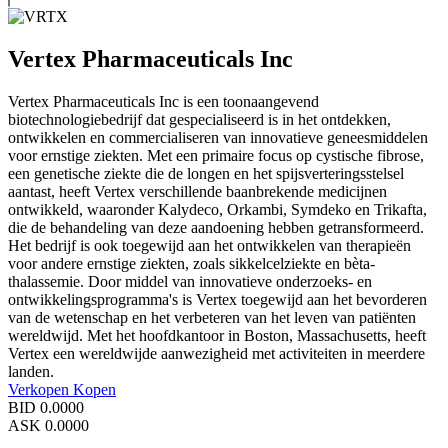
Vertex Pharmaceuticals Inc
Vertex Pharmaceuticals Inc is een toonaangevend
biotechnologiebedrijf dat gespecialiseerd is in het ontdekken,
ontwikkelen en commercialiseren van innovatieve geneesmiddelen
voor ernstige ziekten. Met een primaire focus op cystische fibrose,
een genetische ziekte die de longen en het spijsverteringsstelsel
aantast, heeft Vertex verschillende baanbrekende medicijnen
ontwikkeld, waaronder Kalydeco, Orkambi, Symdeko en Trikafta,
die de behandeling van deze aandoening hebben getransformeerd.
Het bedrijf is ook toegewijd aan het ontwikkelen van therapieën
voor andere ernstige ziekten, zoals sikkelcelziekte en bèta-
thalassemie. Door middel van innovatieve onderzoeks- en
ontwikkelingsprogramma's is Vertex toegewijd aan het bevorderen
van de wetenschap en het verbeteren van het leven van patiënten
wereldwijd. Met het hoofdkantoor in Boston, Massachusetts, heeft
Vertex een wereldwijde aanwezigheid met activiteiten in meerdere
landen.
Verkopen
Kopen
BID
0.0000
ASK
0.0000