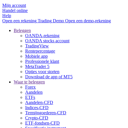
Mijn account
Handel online
Help
Open een rekening
Trading
Demo
Open een demo-rekening
Beleggen
OANDA-rekening
OANDA stocks account
TradingView
Rentepercentage
Mobiele app
Professionele klant
MetaTrader 5
Opties voor storten
Download de app of MT5
Waar te beleggen
Forex
Aandelen
ETFs
Aandelen-CFD
Indices-CFD
Termijngoederen-CFD
Crypto-CFD
ETF-fondsen-CFD