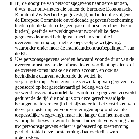
Bij de doorgifte van persoonsgegevens naar derde landen,
d.w.z. naar ontvangers die buiten de Europese Economische
Ruimte of Zwitserland zijn gevestigd, in landen die volgens
de Europese Commissie onvoldoende gegevensbescherming
bieden (derde landen die geen passend beschermingsniveau
bieden), geeft de verwerkingsverantwoordelijke deze
gegevens door met behulp van mechanismen die in
overeenstemming zijn met de toepasselijke wetgeving,
waaronder onder meer de „standaardcontractbepalingen“ van
de EU.
Uw persoonsgegevens worden bewaard voor de duur van de
overeenkomst inzake de informatie- en voorlichtingsdienst of
de overeenkomst inzake de demo-account, en ook na
beëindiging daarvan gedurende de wettelijke
verjaringstermijn. Voor zover de verwerking van gegevens is
gebaseerd op het gerechtvaardigd belang van de
verwerkingsverantwoordelijke, worden de gegevens verwerkt
gedurende de tijd die nodig is om deze gerechtvaardigde
belangen na te streven (in het bijzonder tot het verstrijken van
de verjaringstermijnen voor vorderingen op grond van de
toepasselijke wetgeving), maar niet langer dan het moment
waarop het bezwaar wordt erkend. Indien de verwerking van
uw persoonsgegevens echter is gebaseerd op toestemming,
geldt dit totdat deze toestemming daadwerkelijk wordt
ingetrokken.