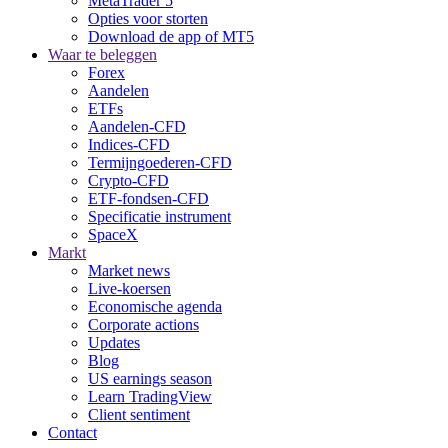
MetaTrader 5
Opties voor storten
Download de app of MT5
Waar te beleggen
Forex
Aandelen
ETFs
Aandelen-CFD
Indices-CFD
Termijngoederen-CFD
Crypto-CFD
ETF-fondsen-CFD
Specificatie instrument
SpaceX
Markt
Market news
Live-koersen
Economische agenda
Corporate actions
Updates
Blog
US earnings season
Learn TradingView
Client sentiment
Contact