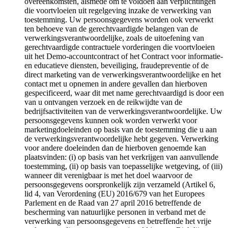
overeenkomsten, alsmede om te voldoen aan verplichtingen
die voortvloeien uit regelgeving inzake de verwerking van
toestemming. Uw persoonsgegevens worden ook verwerkt
ten behoeve van de gerechtvaardigde belangen van de
verwerkingsverantwoordelijke, zoals de uitoefening van
gerechtvaardigde contractuele vorderingen die voortvloeien
uit het Demo-accountcontract of het Contract voor informatie-
en educatieve diensten, beveiliging, fraudepreventie of de
direct marketing van de verwerkingsverantwoordelijke en het
contact met u opnemen in andere gevallen dan hierboven
gespecificeerd, waar dit met name gerechtvaardigd is door een
van u ontvangen verzoek en de reikwijdte van de
bedrijfsactiviteiten van de verwerkingsverantwoordelijke. Uw
persoonsgegevens kunnen ook worden verwerkt voor
marketingdoeleinden op basis van de toestemming die u aan
de verwerkingsverantwoordelijke hebt gegeven. Verwerking
voor andere doeleinden dan de hierboven genoemde kan
plaatsvinden: (i) op basis van het verkrijgen van aanvullende
toestemming, (ii) op basis van toepasselijke wetgeving, of (iii)
wanneer dit verenigbaar is met het doel waarvoor de
persoonsgegevens oorspronkelijk zijn verzameld (Artikel 6,
lid 4, van Verordening (EU) 2016/679 van het Europees
Parlement en de Raad van 27 april 2016 betreffende de
bescherming van natuurlijke personen in verband met de
verwerking van persoonsgegevens en betreffende het vrije