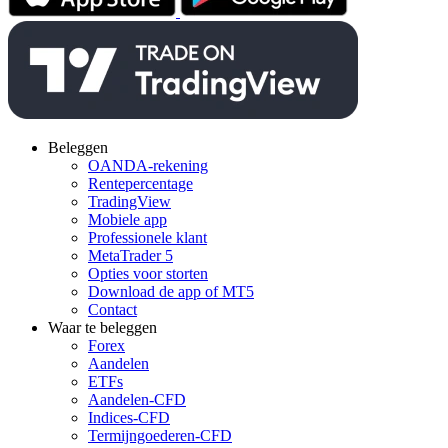
Beleggen
OANDA-rekening
Rentepercentage
TradingView
Mobiele app
Professionele klant
MetaTrader 5
Opties voor storten
Download de app of MT5
Contact
Waar te beleggen
Forex
Aandelen
ETFs
Aandelen-CFD
Indices-CFD
Termijngoederen-CFD