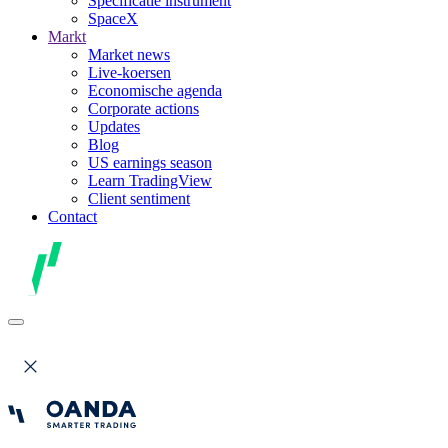
Specificatie instrument
SpaceX
Markt
Market news
Live-koersen
Economische agenda
Corporate actions
Updates
Blog
US earnings season
Learn TradingView
Client sentiment
Contact