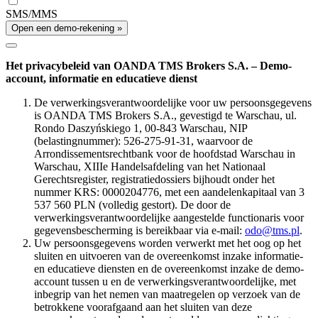
SMS/MMS
Open een demo-rekening »
Het privacybeleid van OANDA TMS Brokers S.A. – Demo-
account, informatie en educatieve dienst
De verwerkingsverantwoordelijke voor uw persoonsgegevens
is OANDA TMS Brokers S.A., gevestigd te Warschau, ul.
Rondo Daszyńskiego 1, 00-843 Warschau, NIP
(belastingnummer): 526-275-91-31, waarvoor de
Arrondissementsrechtbank voor de hoofdstad Warschau in
Warschau, XIIIe Handelsafdeling van het Nationaal
Gerechtsregister, registratiedossiers bijhoudt onder het
nummer KRS: 0000204776, met een aandelenkapitaal van 3
537 560 PLN (volledig gestort). De door de
verwerkingsverantwoordelijke aangestelde functionaris voor
gegevensbescherming is bereikbaar via e-mail:
odo@tms.pl
.
Uw persoonsgegevens worden verwerkt met het oog op het
sluiten en uitvoeren van de overeenkomst inzake informatie-
en educatieve diensten en de overeenkomst inzake de demo-
account tussen u en de verwerkingsverantwoordelijke, met
inbegrip van het nemen van maatregelen op verzoek van de
betrokkene voorafgaand aan het sluiten van deze