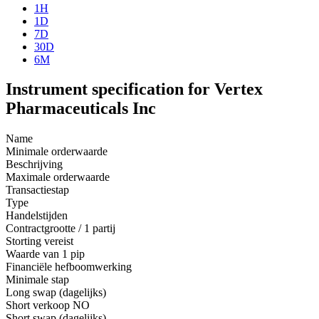
1H
1D
7D
30D
6M
Instrument specification for Vertex
Pharmaceuticals Inc
Name
Minimale orderwaarde
Beschrijving
Maximale orderwaarde
Transactiestap
Type
Handelstijden
Contractgrootte / 1 partij
Storting vereist
Waarde van 1 pip
Financiële hefboomwerking
Minimale stap
Long swap (dagelijks)
Short verkoop
NO
Short swap (dagelijks)