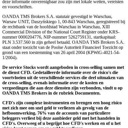
deze informatie onverenigbaar zou zijn met lokale wetten, vereisten
en voorschriften.
OANDA TMS Brokers S.A. statutair gevestigd te Warschau,
Warsaw UNIT, Daszyńskiego 1, 00-843 Warschau, geregistreerd bij
de rechtbank van de hoofdstad Warschau in Warschau, XIII
Commercial Division of the National Court Register onder KRS-
nummer 0000204776, NIP-nummer 5262759131, startkapitaal:
PLN 3.537.560 in zijn geheel betaald. OANDA TMS Brokers S.A.
staat onder toezicht van de Poolse Autoriteit Financieel Toezicht op
grond van een toestemming van 26 april 2004 (KPWiG-4021-54-
1/2004).
De service Stocks wordt aangeboden in cross-selling samen met
de dienst CFD. Gedetailleerde informatie over de risico's die
voortvloeien uit de verschillende services die deel uitmaken van
de cross-selling, evenals informatie over de kosten en
vergoedingen die aan deze diensten zijn verbonden, vindt u op
OANDA TMS Brokers in de rubriek Documenten.
CFD's zijn complexe instrumenten en brengen een hoog risico
met zich mee om snel geld te verliezen als gevolg van de
hefboomwerking. 76% van de accounts van particuliere
beleggers verliest bij deze aanbieder geld met het handelen in
CFD's. Overweeg of u begrijpt hoe CFD's werken en of u het