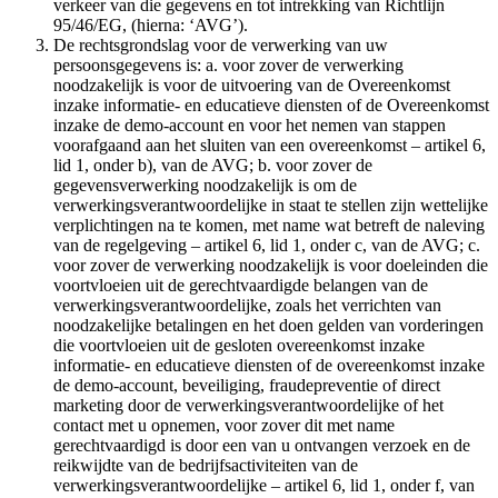
verkeer van die gegevens en tot intrekking van Richtlijn
95/46/EG, (hierna: ‘AVG’).
De rechtsgrondslag voor de verwerking van uw
persoonsgegevens is: a. voor zover de verwerking
noodzakelijk is voor de uitvoering van de Overeenkomst
inzake informatie- en educatieve diensten of de Overeenkomst
inzake de demo-account en voor het nemen van stappen
voorafgaand aan het sluiten van een overeenkomst – artikel 6,
lid 1, onder b), van de AVG; b. voor zover de
gegevensverwerking noodzakelijk is om de
verwerkingsverantwoordelijke in staat te stellen zijn wettelijke
verplichtingen na te komen, met name wat betreft de naleving
van de regelgeving – artikel 6, lid 1, onder c, van de AVG; c.
voor zover de verwerking noodzakelijk is voor doeleinden die
voortvloeien uit de gerechtvaardigde belangen van de
verwerkingsverantwoordelijke, zoals het verrichten van
noodzakelijke betalingen en het doen gelden van vorderingen
die voortvloeien uit de gesloten overeenkomst inzake
informatie- en educatieve diensten of de overeenkomst inzake
de demo-account, beveiliging, fraudepreventie of direct
marketing door de verwerkingsverantwoordelijke of het
contact met u opnemen, voor zover dit met name
gerechtvaardigd is door een van u ontvangen verzoek en de
reikwijdte van de bedrijfsactiviteiten van de
verwerkingsverantwoordelijke – artikel 6, lid 1, onder f, van