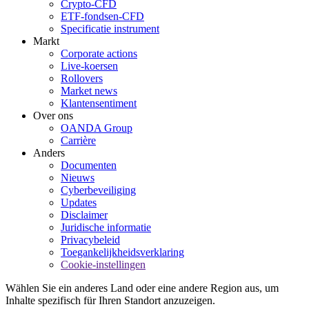
Crypto-CFD
ETF-fondsen-CFD
Specificatie instrument
Markt
Corporate actions
Live-koersen
Rollovers
Market news
Klantensentiment
Over ons
OANDA Group
Carrière
Anders
Documenten
Nieuws
Cyberbeveiliging
Updates
Disclaimer
Juridische informatie
Privacybeleid
Toegankelijkheidsverklaring
Cookie-instellingen
Wählen Sie ein anderes Land oder eine andere Region aus, um
Inhalte spezifisch für Ihren Standort anzuzeigen.