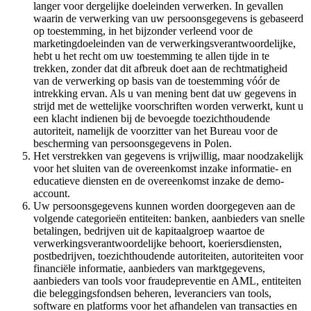
langer voor dergelijke doeleinden verwerken. In gevallen
waarin de verwerking van uw persoonsgegevens is gebaseerd
op toestemming, in het bijzonder verleend voor de
marketingdoeleinden van de verwerkingsverantwoordelijke,
hebt u het recht om uw toestemming te allen tijde in te
trekken, zonder dat dit afbreuk doet aan de rechtmatigheid
van de verwerking op basis van de toestemming vóór de
intrekking ervan. Als u van mening bent dat uw gegevens in
strijd met de wettelijke voorschriften worden verwerkt, kunt u
een klacht indienen bij de bevoegde toezichthoudende
autoriteit, namelijk de voorzitter van het Bureau voor de
bescherming van persoonsgegevens in Polen.
Het verstrekken van gegevens is vrijwillig, maar noodzakelijk
voor het sluiten van de overeenkomst inzake informatie- en
educatieve diensten en de overeenkomst inzake de demo-
account.
Uw persoonsgegevens kunnen worden doorgegeven aan de
volgende categorieën entiteiten: banken, aanbieders van snelle
betalingen, bedrijven uit de kapitaalgroep waartoe de
verwerkingsverantwoordelijke behoort, koeriersdiensten,
postbedrijven, toezichthoudende autoriteiten, autoriteiten voor
financiële informatie, aanbieders van marktgegevens,
aanbieders van tools voor fraudepreventie en AML, entiteiten
die beleggingsfondsen beheren, leveranciers van tools,
software en platforms voor het afhandelen van transacties en