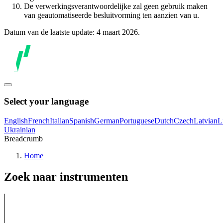
De verwerkingsverantwoordelijke zal geen gebruik maken
van geautomatiseerde besluitvorming ten aanzien van u.
Datum van de laatste update: 4 maart 2026.
Select your language
English
French
Italian
Spanish
German
Portuguese
Dutch
Czech
Latvian
L
Ukrainian
Breadcrumb
Home
Zoek naar instrumenten