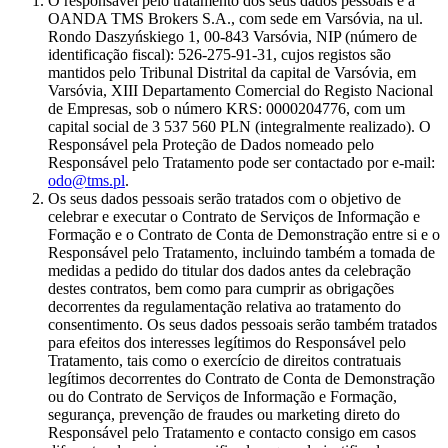
O responsável pelo tratamento dos seus dados pessoais é a
OANDA TMS Brokers S.A., com sede em Varsóvia, na ul.
Rondo Daszyńskiego 1, 00-843 Varsóvia, NIP (número de
identificação fiscal): 526-275-91-31, cujos registos são
mantidos pelo Tribunal Distrital da capital de Varsóvia, em
Varsóvia, XIII Departamento Comercial do Registo Nacional
de Empresas, sob o número KRS: 0000204776, com um
capital social de 3 537 560 PLN (integralmente realizado). O
Responsável pela Proteção de Dados nomeado pelo
Responsável pelo Tratamento pode ser contactado por e-mail:
odo@tms.pl
.
Os seus dados pessoais serão tratados com o objetivo de
celebrar e executar o Contrato de Serviços de Informação e
Formação e o Contrato de Conta de Demonstração entre si e o
Responsável pelo Tratamento, incluindo também a tomada de
medidas a pedido do titular dos dados antes da celebração
destes contratos, bem como para cumprir as obrigações
decorrentes da regulamentação relativa ao tratamento do
consentimento. Os seus dados pessoais serão também tratados
para efeitos dos interesses legítimos do Responsável pelo
Tratamento, tais como o exercício de direitos contratuais
legítimos decorrentes do Contrato de Conta de Demonstração
ou do Contrato de Serviços de Informação e Formação,
segurança, prevenção de fraudes ou marketing direto do
Responsável pelo Tratamento e contacto consigo em casos