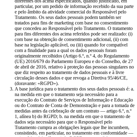
diferentes dos acima especificados, quando justificado, em
particular, por um pedido de informação recebido da sua parte
e pelo âmbito da atividade comercial do Responsável pelo
Tratamento. Os seus dados pessoais podem também ser
tratados para fins de marketing com base no consentimento
que concedeu ao Responsável pelo Tratamento. O tratamento
para fins diferentes dos acima referidos pode ser realizado: (i)
com base na obtenção de consentimento adicional, (ii) com
base na legislação aplicável, ou (iii) quando for compatível
com a finalidade para a qual os dados pessoais foram
originalmente recolhidos (Artigo 6.º, n.º 4, do Regulamento
(UE) 2016/679 do Parlamento Europeu e do Conselho, de 27
de abril de 2016, relativo à proteção das pessoas singulares no
que diz respeito ao tratamento de dados pessoais e à livre
circulação desses dados e que revoga a Diretiva 95/46/CE,
(doravante: «RGPD»).
A base jurídica para o tratamento dos seus dados pessoais é: a.
na medida em que o tratamento seja necessário para a
execução do Contrato de Serviços de Informação e Educação
ou do Contrato de Conta de Demonstração e para a tomada de
medidas antes da celebração de um contrato — artigo 6.º, n.º
1, alínea b) do RGPD; b. na medida em que o tratamento de
dados seja necessário para que o Responsável pelo
Tratamento cumpra as obrigações legais que lhe incumbem,
consistindo, em particular, no tratamento em conformidade —