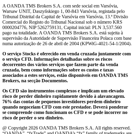
A OANDA TMS Brokers S.A. com sede social em Varsóvia,
Warsaw UNIT, Daszyńskiego 1, 00-843 Varsóvia, registada pelo
Tribunal Distrital da Capital de Varsóvia em Varsóvia, 13.ª Divisão
Comercial do Registo do Tribunal Nacional sob o número KRS
0000204776, NIP 5262759131, Capital inicial: PLN 3,537.560
pago na totalidade. A OANDA TMS Brokers S.A. está sujeita à
supervisão da Autoridade de Supervisão Financeira Polaca com base
numa autorização de 26 de abril de 2004 (KPWiG-4021-54-1/2004).
O serviço Stocks é oferecido em venda cruzada juntamente com
o serviço CFD. Informações detalhadas sobre os riscos
decorrentes dos vários serviços que fazem parte da venda
cruzada, bem como informações sobre os custos e taxas
associados a estes serviços, estão disponíveis em OANDA TMS
Brokers, na secção Documentos.
Os CFD são instrumentos complexos e implicam um elevado
risco de perder dinheiro rapidamente devido à alavancagem.
76% das contas de pequenos investidores perdem dinheiro
quando negoceiam CFD com este prestador. Deverá ponderar
se compreende como funcionam os CFD e se pode incorrer no
risco de perder o seu dinheiro.
@ Copyright 2026 OANDA TMS Brokers S.A. All rights reserved.
“OANDA”, “fxTrade” and OANDA’s “fx” family of trademarks are