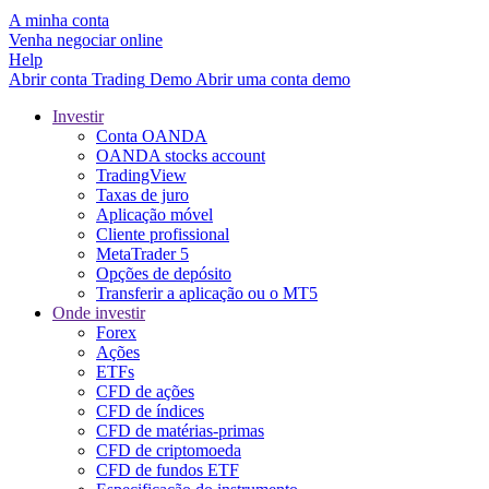
A minha conta
Venha negociar online
Help
Abrir conta
Trading
Demo
Abrir uma conta demo
Investir
Conta OANDA
OANDA stocks account
TradingView
Taxas de juro
Aplicação móvel
Cliente profissional
MetaTrader 5
Opções de depósito
Transferir a aplicação ou o MT5
Onde investir
Forex
Ações
ETFs
CFD de ações
CFD de índices
CFD de matérias-primas
CFD de criptomoeda
CFD de fundos ETF