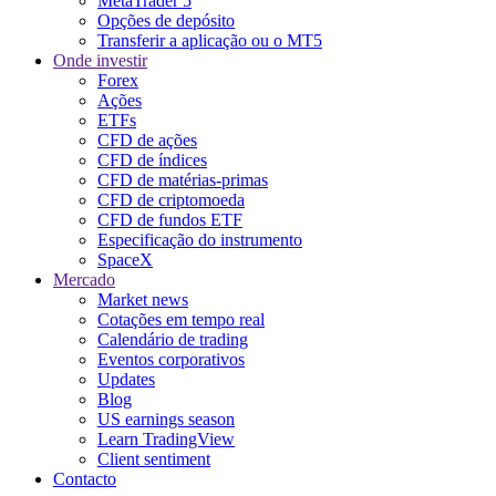
MetaTrader 5
Opções de depósito
Transferir a aplicação ou o MT5
Onde investir
Forex
Ações
ETFs
CFD de ações
CFD de índices
CFD de matérias-primas
CFD de criptomoeda
CFD de fundos ETF
Especificação do instrumento
SpaceX
Mercado
Market news
Cotações em tempo real
Calendário de trading
Eventos corporativos
Updates
Blog
US earnings season
Learn TradingView
Client sentiment
Contacto