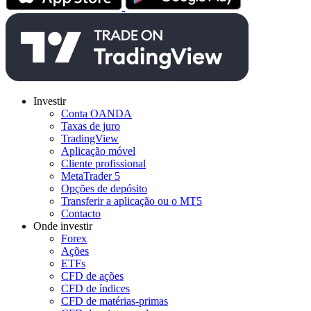
Investir
Conta OANDA
Taxas de juro
TradingView
Aplicação móvel
Cliente profissional
MetaTrader 5
Opções de depósito
Transferir a aplicação ou o MT5
Contacto
Onde investir
Forex
Ações
ETFs
CFD de ações
CFD de índices
CFD de matérias-primas