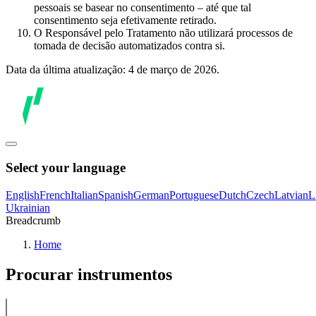
pessoais se basear no consentimento – até que tal
consentimento seja efetivamente retirado.
O Responsável pelo Tratamento não utilizará processos de
tomada de decisão automatizados contra si.
Data da última atualização: 4 de março de 2026.
Select your language
English
French
Italian
Spanish
German
Portuguese
Dutch
Czech
Latvian
L
Ukrainian
Breadcrumb
Home
Procurar instrumentos