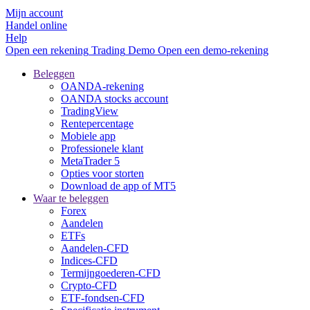
Mijn account
Handel online
Help
Open een rekening
Trading
Demo
Open een demo-rekening
Beleggen
OANDA-rekening
OANDA stocks account
TradingView
Rentepercentage
Mobiele app
Professionele klant
MetaTrader 5
Opties voor storten
Download de app of MT5
Waar te beleggen
Forex
Aandelen
ETFs
Aandelen-CFD
Indices-CFD
Termijngoederen-CFD
Crypto-CFD
ETF-fondsen-CFD