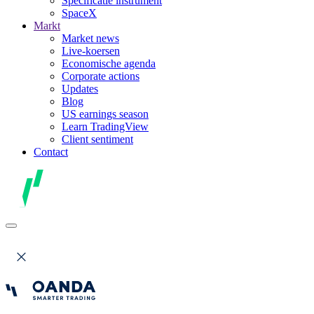
Specificatie instrument
SpaceX
Markt
Market news
Live-koersen
Economische agenda
Corporate actions
Updates
Blog
US earnings season
Learn TradingView
Client sentiment
Contact