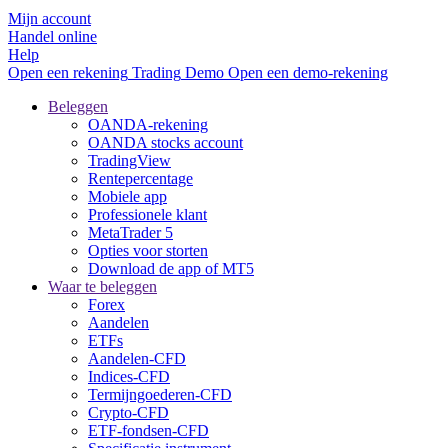
Mijn account
Handel online
Help
Open een rekening
Trading
Demo
Open een demo-rekening
Beleggen
OANDA-rekening
OANDA stocks account
TradingView
Rentepercentage
Mobiele app
Professionele klant
MetaTrader 5
Opties voor storten
Download de app of MT5
Waar te beleggen
Forex
Aandelen
ETFs
Aandelen-CFD
Indices-CFD
Termijngoederen-CFD
Crypto-CFD
ETF-fondsen-CFD