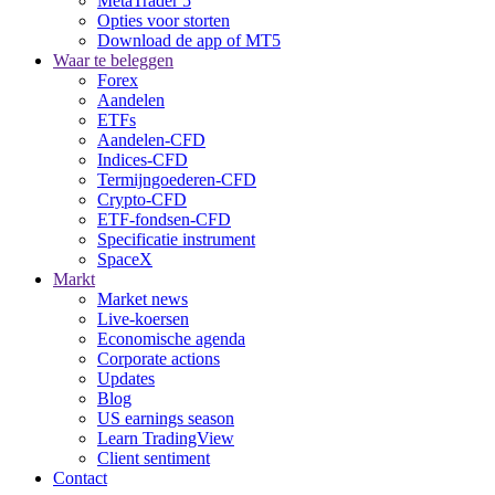
MetaTrader 5
Opties voor storten
Download de app of MT5
Waar te beleggen
Forex
Aandelen
ETFs
Aandelen-CFD
Indices-CFD
Termijngoederen-CFD
Crypto-CFD
ETF-fondsen-CFD
Specificatie instrument
SpaceX
Markt
Market news
Live-koersen
Economische agenda
Corporate actions
Updates
Blog
US earnings season
Learn TradingView
Client sentiment
Contact