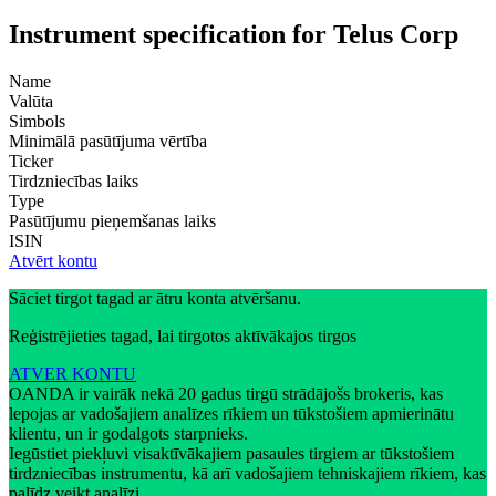
Instrument specification for Telus Corp
Name
Valūta
Simbols
Minimālā pasūtījuma vērtība
Ticker
Tirdzniecības laiks
Type
Pasūtījumu pieņemšanas laiks
ISIN
Atvērt kontu
Sāciet tirgot tagad ar ātru konta atvēršanu.
Reģistrējieties tagad, lai tirgotos aktīvākajos tirgos
ATVER KONTU
OANDA ir vairāk nekā 20 gadus tirgū strādājošs brokeris, kas
lepojas ar vadošajiem analīzes rīkiem un tūkstošiem apmierinātu
klientu, un ir godalgots starpnieks.
Iegūstiet piekļuvi visaktīvākajiem pasaules tirgiem ar tūkstošiem
tirdzniecības instrumentu, kā arī vadošajiem tehniskajiem rīkiem, kas
palīdz veikt analīzi.