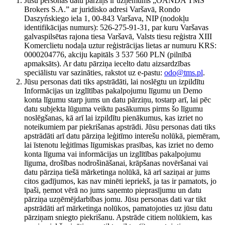
Jūsu personas datu pārziņš ir uzņēmums „OANDA TMS
Brokers S.A.” ar juridisko adresi Varšavā, Rondo
Daszyńskiego iela 1, 00-843 Varšava, NIP (nodokļu
identifikācijas numurs): 526-275-91-31, par kuru Varšavas
galvaspilsētas rajona tiesa Varšavā, Valsts tiesu reģistra XIII
Komerclietu nodaļa uztur reģistrācijas lietas ar numuru KRS:
0000204776, akciju kapitāls 3 537 560 PLN (pilnībā
apmaksāts). Ar datu pārziņa iecelto datu aizsardzības
speciālistu var sazināties, rakstot uz e-pastu:
odo@tms.pl
.
Jūsu personas dati tiks apstrādāti, lai noslēgtu un izpildītu
Informācijas un izglītības pakalpojumu līgumu un Demo
konta līgumu starp jums un datu pārziņu, tostarp arī, lai pēc
datu subjekta lūguma veiktu pasākumus pirms šo līgumu
noslēgšanas, kā arī lai izpildītu pienākumus, kas izriet no
noteikumiem par piekrišanas apstrādi. Jūsu personas dati tiks
apstrādāti arī datu pārziņa leģitīmo interešu nolūkā, piemēram,
lai īstenotu leģitīmas līgumiskas prasības, kas izriet no demo
konta līguma vai informācijas un izglītības pakalpojumu
līguma, drošības nodrošināšanai, krāpšanas novēršanai vai
datu pārziņa tiešā mārketinga nolūkā, kā arī saziņai ar jums
citos gadījumos, kas nav minēti iepriekš, ja tas ir pamatots, jo
īpaši, ņemot vērā no jums saņemto pieprasījumu un datu
pārziņa uzņēmējdarbības jomu. Jūsu personas dati var tikt
apstrādāti arī mārketinga nolūkos, pamatojoties uz jūsu datu
pārziņam sniegto piekrišanu. Apstrāde citiem nolūkiem, kas