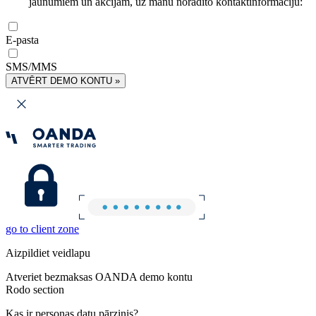
jaunumiem un akcijām, uz manu norādīto kontaktinformāciju:
E-pasta
SMS/MMS
ATVĒRT DEMO KONTU »
go to client zone
Aizpildiet veidlapu
Atveriet bezmaksas OANDA demo kontu
Rodo section
Kas ir personas datu pārzinis?