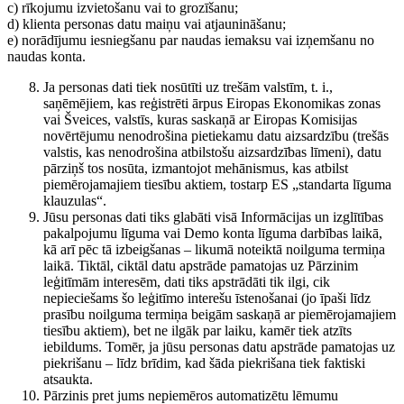
c) rīkojumu izvietošanu vai to grozīšanu;
d) klienta personas datu maiņu vai atjaunināšanu;
e) norādījumu iesniegšanu par naudas iemaksu vai izņemšanu no
naudas konta.
Ja personas dati tiek nosūtīti uz trešām valstīm, t. i.,
saņēmējiem, kas reģistrēti ārpus Eiropas Ekonomikas zonas
vai Šveices, valstīs, kuras saskaņā ar Eiropas Komisijas
novērtējumu nenodrošina pietiekamu datu aizsardzību (trešās
valstis, kas nenodrošina atbilstošu aizsardzības līmeni), datu
pārziņš tos nosūta, izmantojot mehānismus, kas atbilst
piemērojamajiem tiesību aktiem, tostarp ES „standarta līguma
klauzulas“.
Jūsu personas dati tiks glabāti visā Informācijas un izglītības
pakalpojumu līguma vai Demo konta līguma darbības laikā,
kā arī pēc tā izbeigšanas – likumā noteiktā noilguma termiņa
laikā. Tiktāl, ciktāl datu apstrāde pamatojas uz Pārzinim
leģitīmām interesēm, dati tiks apstrādāti tik ilgi, cik
nepieciešams šo leģitīmo interešu īstenošanai (jo īpaši līdz
prasību noilguma termiņa beigām saskaņā ar piemērojamajiem
tiesību aktiem), bet ne ilgāk par laiku, kamēr tiek atzīts
iebildums. Tomēr, ja jūsu personas datu apstrāde pamatojas uz
piekrišanu – līdz brīdim, kad šāda piekrišana tiek faktiski
atsaukta.
Pārzinis pret jums nepiemēros automatizētu lēmumu