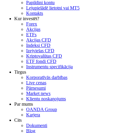
Papildini kontu
Lejupielādē lietotni vai MT5
Kontakts
Kur investēt?
Forex
Akcijas
ETFs
Akcijas CFD
Indeksi CFD
Izejvielas CFD
Kriptovalūtas CFD
ETF fondi CFD
Instrumentu specifikācija
Tirgus
Korporatīvās darbības
Live cenas
Pārnesumi
Market news
Klientu noskaņojums
Par mums
OANDA Group
Karjera
Cits
Dokumenti
Blog