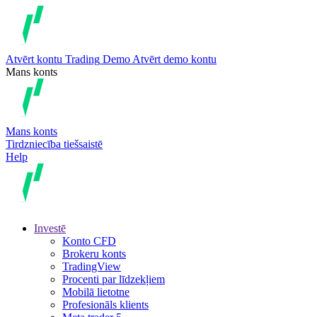
Atvērt kontu
Trading
Demo
Atvērt demo kontu
Mans konts
Mans konts
Tirdzniecība tiešsaistē
Help
Investē
Konto CFD
Brokeru konts
TradingView
Procenti par līdzekļiem
Mobilā lietotne
Profesionāls klients