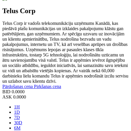
Telus Corp
Telus Corp ir vadošs telekomunikāciju uzņēmums Kanādā, kas
piedāvā plašu komunikācijas un izklaides pakalpojumu klāstu gan
patērētājiem, gan uzņēmumiem. Ar spēcīgu uzsvaru uz inovācijām
un klientu apmierinātību, Telus nodrošina bezvadu un vadu
pakalpojumus, internetu un TV, kā arī veselības aprūpes un drošības
risinājumus. Uzņēmums lepojas ar pasaules klases tīkla
infrastruktūru, tostarp 5G tehnoloģiju, lai nodrošinātu uzticamu un
ātru savienojamību visā valstī. Telus ir apņēmies ievērot ilgtspējību
un sociālo atbildību, ieguldot iniciatīvās, lai samazinātu savu ietekmi
uz vidi un atbalstītu vietējās kopienas. Ar vairāk nekā 60,000
darbinieku lielu komandu Telus ir apņēmies nodrošināt izcilu servisu
un uzlabot savu klientu dzīvi.
Pārdošanas cena
Pirkšanas cena
BID
0.0000
ASK
0.0000
1H
1D
7D
30D
6M