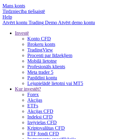
Mans konts
Tirdzniecība tiešsaistē
Help
Atvērt kontu
Trading
Demo
Atvērt demo kontu
Investē
Konto CFD
Brokeru konts
TradingView
Procenti par līdzekļiem
Mobilā lietotne
Profesionāls klients
Meta trader 5
Papildini kontu
Lejupielādē lietotni vai MT5
Kur investēt?
Forex
Akcijas
ETFs
Akcijas CFD
Indeksi CFD
Izejvielas CFD
Kriptovalūtas CFD
ETF fondi CFD