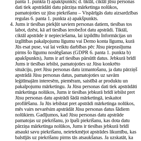
panta 1. punkta f) apakšpunkts; d. tiktāl, ciktāl jūsu personas
dati tiek apstrādāti datu pārziņa mārketinga nolūkos,
pamatojoties uz jūsu piekrišanu – Vispārīgās datu aizsardzības
regulas 6. panta 1. punkta a) apakšpunkts.
Jums ir tiesības piekļūt saviem personas datiem, tiesības tos
labot, dzēst, kā arī tiesības ierobežot datu apstrādi. Tiktāl,
ciktāl apstrāde ir nepieciešama, lai izpildītu Informācijas un
izglītības pakalpojumu līgumu vai Demo konta līgumu, kurā
Jūs esat puse, vai lai veiktu darbības pēc Jūsu pieprasījuma
pirms šo līgumu noslēgšanas (GDPR 6. panta 1. punkta b)
apakšpunkts), Jums ir arī tiesības pārsūtīt datus. Jebkurā brīdī
Jums ir tiesības iebilst, pamatojoties uz Jūsu konkrēto
situāciju, pret Jūsu personas datu izmantošanu, ja datu pārziņš
apstrādā Jūsu personas datus, pamatojoties uz savām
leģitīmajām interesēm, piemēram, saistībā ar produktu un
pakalpojumu mārketingu. Ja Jūsu personas dati tiek apstrādāti
mārketinga nolūkos, Jums ir tiesības jebkurā brīdī iebilst pret
Jūsu personas datu apstrādi šādā mārketingā, ieskaitot
profilēšanu. Ja Jūs iebilstat pret apstrādi mārketinga nolūkos,
mēs vairs nevarēsim apstrādāt Jūsu personas datus šādiem
nolūkiem. Gadījumos, kad Jūsu personas datu apstrāde
pamatojas uz piekrišanu, jo īpaši piekrišanu, kas dota datu
pārziņa mārketinga nolūkos, Jums ir tiesības jebkurā brīdī
atsaukt savu piekrišanu, neietekmējot apstrādes likumību, kas
balstījās uz piekrišanu pirms tās atsaukšanas. Ja uzskatāt, ka