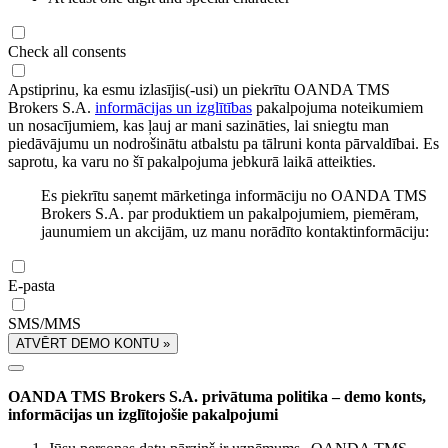
Check all consents
Apstiprinu, ka esmu izlasījis(-usi) un piekrītu OANDA TMS
Brokers S.A.
informācijas un izglītības
pakalpojuma noteikumiem
un nosacījumiem, kas ļauj ar mani sazināties, lai sniegtu man
piedāvājumu un nodrošinātu atbalstu pa tālruni konta pārvaldībai. Es
saprotu, ka varu no šī pakalpojuma jebkurā laikā atteikties.
Es piekrītu saņemt mārketinga informāciju no OANDA TMS
Brokers S.A. par produktiem un pakalpojumiem, piemēram,
jaunumiem un akcijām, uz manu norādīto kontaktinformāciju:
E-pasta
SMS/MMS
ATVĒRT DEMO KONTU »
OANDA TMS Brokers S.A. privātuma politika – demo konts,
informācijas un izglītojošie pakalpojumi