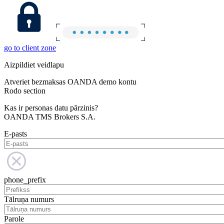
go to client zone
Aizpildiet veidlapu
Atveriet bezmaksas OANDA demo kontu
Rodo section
Kas ir personas datu pārzinis?
OANDA TMS Brokers S.A.
E-pasts
phone_prefix
Tālruņa numurs
Parole