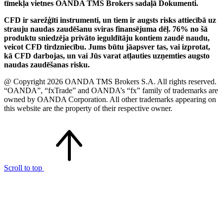
tīmekļa vietnes OANDA TMS Brokers sadaļā Dokumenti.
CFD ir sarežģīti instrumenti, un tiem ir augsts risks attiecībā uz
strauju naudas zaudēšanu sviras finansējuma dēļ. 76% no šā
produktu sniedzēja privāto ieguldītāju kontiem zaudē naudu,
veicot CFD tirdzniecību. Jums būtu jāapsver tas, vai izprotat,
kā CFD darbojas, un vai Jūs varat atļauties uzņemties augsto
naudas zaudēšanas risku.
@ Copyright 2026 OANDA TMS Brokers S.A. All rights reserved.
“OANDA”, “fxTrade” and OANDA’s “fx” family of trademarks are
owned by OANDA Corporation. All other trademarks appearing on
this website are the property of their respective owner.
Scroll to top