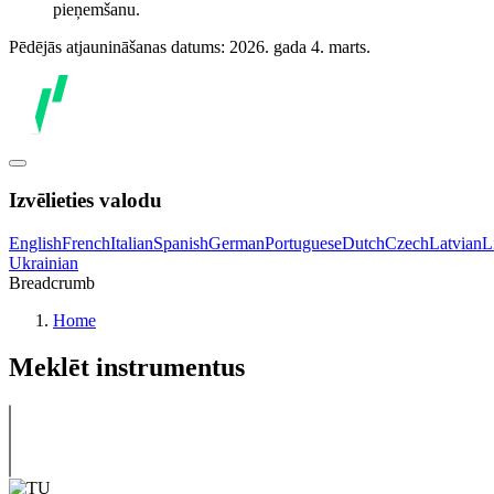
pieņemšanu.
Pēdējās atjaunināšanas datums: 2026. gada 4. marts.
Izvēlieties valodu
English
French
Italian
Spanish
German
Portuguese
Dutch
Czech
Latvian
L
Ukrainian
Breadcrumb
Home
Meklēt instrumentus