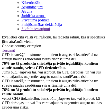
Kiberdrošība
Atjauninājumi
Atruna
Juridiska atruna
Privātuma politika
Piekļūstamības deklarācija
Sīkfailu iestatījumi
Izvēlieties citu valsti vai reģionu, lai redzētu saturu, kas ir specifisks
jūsu atrašanās vietai.
Choose country or region
Turpināt
CFD ir sarežģīti instrumenti, un tiem ir augsts risks attiecībā uz
strauju naudas zaudēšanu sviras finansējuma dēļ.
76% no šā produktu sniedzēja privāto ieguldītāju kontiem
zaudē naudu, veicot CFD tirdzniecību.
Jums būtu jāapsver tas, vai izprotat, kā CFD darbojas, un vai Jūs
varat atļauties uzņemties augsto naudas zaudēšanas risku.
CFD ir sarežģīti instrumenti, un tiem ir augsts risks attiecībā uz
strauju naudas zaudēšanu sviras finansējuma dēļ.
76% no šā produktu sniedzēja privāto ieguldītāju kontiem
zaudē naudu,
veicot CFD tirdzniecību. Jums būtu jāapsver tas, vai izprotat, kā
CFD darbojas, un vai Jūs varat atļauties uzņemties augsto naudas
zaudēšanas risku.