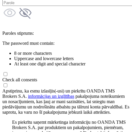
Paroles stiprums:
The password must contain:
8 or more characters
Uppercase and lowercase letters
At least one digit and special character
Check all consents
Apstiprinu, ka esmu izlasījis(-usi) un piekrītu OANDA TMS
Brokers S.A.
informācijas un izglītības
pakalpojuma noteikumiem
un nosacījumiem, kas ļauj ar mani sazināties, lai sniegtu man
piedāvājumu un nodrošinātu atbalstu pa tālruni konta pārvaldībai. Es
saprotu, ka varu no šī pakalpojuma jebkurā laikā atteikties.
Es piekrītu saņemt mārketinga informāciju no OANDA TMS
Brokers S.A. par produktiem un pakalpojumiem, piemēram,