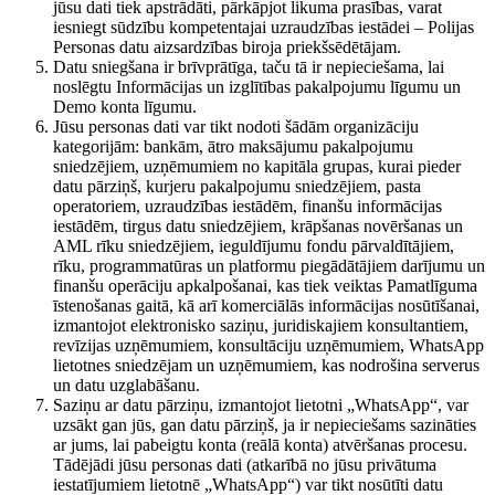
jūsu dati tiek apstrādāti, pārkāpjot likuma prasības, varat
iesniegt sūdzību kompetentajai uzraudzības iestādei – Polijas
Personas datu aizsardzības biroja priekšsēdētājam.
Datu sniegšana ir brīvprātīga, taču tā ir nepieciešama, lai
noslēgtu Informācijas un izglītības pakalpojumu līgumu un
Demo konta līgumu.
Jūsu personas dati var tikt nodoti šādām organizāciju
kategorijām: bankām, ātro maksājumu pakalpojumu
sniedzējiem, uzņēmumiem no kapitāla grupas, kurai pieder
datu pārziņš, kurjeru pakalpojumu sniedzējiem, pasta
operatoriem, uzraudzības iestādēm, finanšu informācijas
iestādēm, tirgus datu sniedzējiem, krāpšanas novēršanas un
AML rīku sniedzējiem, ieguldījumu fondu pārvaldītājiem,
rīku, programmatūras un platformu piegādātājiem darījumu un
finanšu operāciju apkalpošanai, kas tiek veiktas Pamatlīguma
īstenošanas gaitā, kā arī komerciālās informācijas nosūtīšanai,
izmantojot elektronisko saziņu, juridiskajiem konsultantiem,
revīzijas uzņēmumiem, konsultāciju uzņēmumiem, WhatsApp
lietotnes sniedzējam un uzņēmumiem, kas nodrošina serverus
un datu uzglabāšanu.
Saziņu ar datu pārziņu, izmantojot lietotni „WhatsApp“, var
uzsākt gan jūs, gan datu pārziņš, ja ir nepieciešams sazināties
ar jums, lai pabeigtu konta (reālā konta) atvēršanas procesu.
Tādējādi jūsu personas dati (atkarībā no jūsu privātuma
iestatījumiem lietotnē „WhatsApp“) var tikt nosūtīti datu