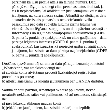
pārziņam kā jūsu profila attēls un tālruņa numurs. Datu
pārziņš var lūgt jums sniegt citus personas datus tikai tad, ja
tas ir nepieciešams, lai atbildētu uz jūsu jautājumu vai risinātu
jautājumu, uz kuru attiecas saziņa. Atkarībā no situācijas datu
apstrādes tiesiskais pamats būs nepieciešamība veikt
pasākumus pēc datu subjekta lūguma pirms līguma vai
vienošanās noslēgšanas starp jums un datu pārziņu saskaņā ar
Informācijas un izglītības pakalpojumu noteikumiem (GDPR
6. panta 1. punkta b) apakšpunkts); un citos gadījumos – datu
pārziņa leģitīmās intereses (GDPR 6. panta 1. punkta f)
apakšpunkts), kas izpaužas kā nepieciešamība atrisināt ziņoto
jautājumu, kas saistīts ar datu pārziņa uzņēmējdarbību (GDPR
6. panta 1. punkta f) apakšpunkts).
Drošības apsvērumu dēļ saruna ar datu pārziņu, izmantojot lietotni
„WhatsApp“, var attiekties vienīgi uz:
a) atbalstu konta atvēršanas procesā (izskaidrojot reģistrācijas
procedūras posmus);
b) atbilžu sniegšanu uz klientu jautājumiem par OANDA darbību.
Saruna ar datu pārziņu, izmantojot WhatsApp lietotni, nekad
nesaturēs nekādas saites vai pielikumus, kā arī neattiecas, cita starpā,
uz:
a) jūsu līdzekļu atlikumu naudas kontā;
b) jebkādiem jautājumiem, kas saistīti ar darījumu izpildi;