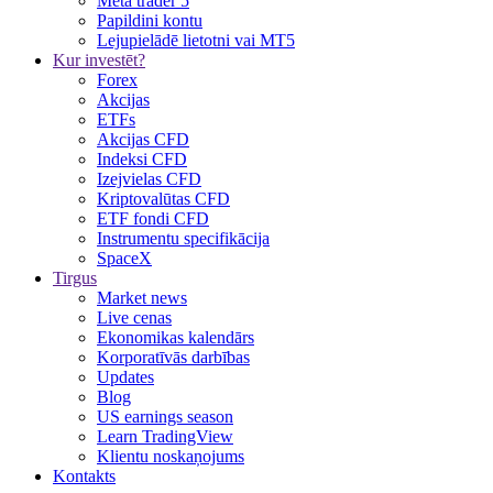
Meta trader 5
Papildini kontu
Lejupielādē lietotni vai MT5
Kur investēt?
Forex
Akcijas
ETFs
Akcijas CFD
Indeksi CFD
Izejvielas CFD
Kriptovalūtas CFD
ETF fondi CFD
Instrumentu specifikācija
SpaceX
Tirgus
Market news
Live cenas
Ekonomikas kalendārs
Korporatīvās darbības
Updates
Blog
US earnings season
Learn TradingView
Klientu noskaņojums
Kontakts