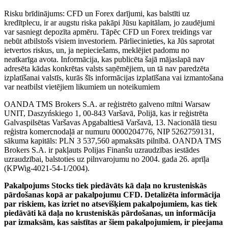
Risku brīdinājums: CFD un Forex darījumi, kas balstīti uz
kredītplecu, ir ar augstu riska pakāpi Jūsu kapitālam, jo zaudējumi
var sasniegt depozīta apmēru. Tāpēc CFD un Forex treidings var
nebūt atbilstošs visiem investoriem. Pārliecinieties, ka Jūs saprotat
ietvertos riskus, un, ja nepieciešams, meklējiet padomu no
neatkarīga avota. Informācija, kas publicēta šajā mājaslapā nav
adresēta kādas konkrētas valsts saņēmējiem, un tā nav paredzēta
izplatīšanai valstīs, kurās šīs informācijas izplatīšana vai izmantošana
var neatbilst vietējiem likumiem un noteikumiem
OANDA TMS Brokers S.A. ar reģistrēto galveno mītni Warsaw
UNIT, Daszyńskiego 1, 00-843 Varšavā, Polijā, kas ir reģistrēta
Galvaspilsētas Varšavas Apgabaltiesā Varšavā, 13. Nacionālā tiesu
reģistra komercnodaļā ar numuru 0000204776, NIP 5262759131,
sākuma kapitāls: PLN 3 537,560 apmaksāts pilnībā. OANDA TMS
Brokers S.A. ir pakļauts Polijas Finanšu uzraudzības iestādes
uzraudzībai, balstoties uz pilnvarojumu no 2004. gada 26. aprīļa
(KPWig-4021-54-1/2004).
Pakalpojums Stocks tiek piedāvāts kā daļa no krusteniskās
pārdošanas kopā ar pakalpojumu CFD. Detalizēta informācija
par riskiem, kas izriet no atsevišķiem pakalpojumiem, kas tiek
piedāvāti kā daļa no krusteniskās pārdošanas, un informācija
par izmaksām, kas saistītas ar šiem pakalpojumiem, ir pieejama