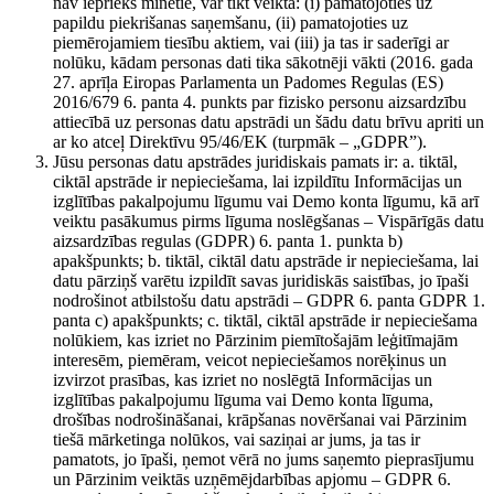
nav iepriekš minētie, var tikt veikta: (i) pamatojoties uz
papildu piekrišanas saņemšanu, (ii) pamatojoties uz
piemērojamiem tiesību aktiem, vai (iii) ja tas ir saderīgi ar
nolūku, kādam personas dati tika sākotnēji vākti (2016. gada
27. aprīļa Eiropas Parlamenta un Padomes Regulas (ES)
2016/679 6. panta 4. punkts par fizisko personu aizsardzību
attiecībā uz personas datu apstrādi un šādu datu brīvu apriti un
ar ko atceļ Direktīvu 95/46/EK (turpmāk – „GDPR”).
Jūsu personas datu apstrādes juridiskais pamats ir: a. tiktāl,
ciktāl apstrāde ir nepieciešama, lai izpildītu Informācijas un
izglītības pakalpojumu līgumu vai Demo konta līgumu, kā arī
veiktu pasākumus pirms līguma noslēgšanas – Vispārīgās datu
aizsardzības regulas (GDPR) 6. panta 1. punkta b)
apakšpunkts; b. tiktāl, ciktāl datu apstrāde ir nepieciešama, lai
datu pārziņš varētu izpildīt savas juridiskās saistības, jo īpaši
nodrošinot atbilstošu datu apstrādi – GDPR 6. panta GDPR 1.
panta c) apakšpunkts; c. tiktāl, ciktāl apstrāde ir nepieciešama
nolūkiem, kas izriet no Pārzinim piemītošajām leģitīmajām
interesēm, piemēram, veicot nepieciešamos norēķinus un
izvirzot prasības, kas izriet no noslēgtā Informācijas un
izglītības pakalpojumu līguma vai Demo konta līguma,
drošības nodrošināšanai, krāpšanas novēršanai vai Pārzinim
tiešā mārketinga nolūkos, vai saziņai ar jums, ja tas ir
pamatots, jo īpaši, ņemot vērā no jums saņemto pieprasījumu
un Pārzinim veiktās uzņēmējdarbības apjomu – GDPR 6.