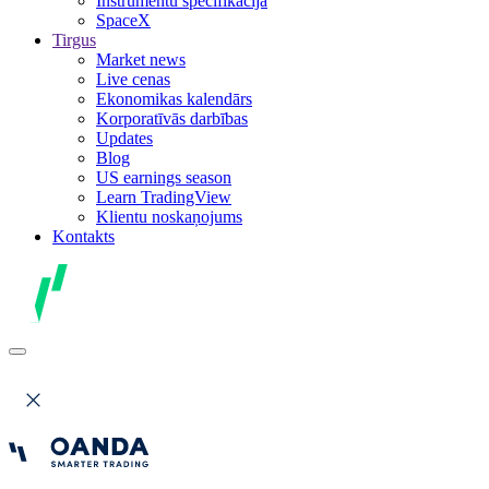
Instrumentu specifikācija
SpaceX
Tirgus
Market news
Live cenas
Ekonomikas kalendārs
Korporatīvās darbības
Updates
Blog
US earnings season
Learn TradingView
Klientu noskaņojums
Kontakts