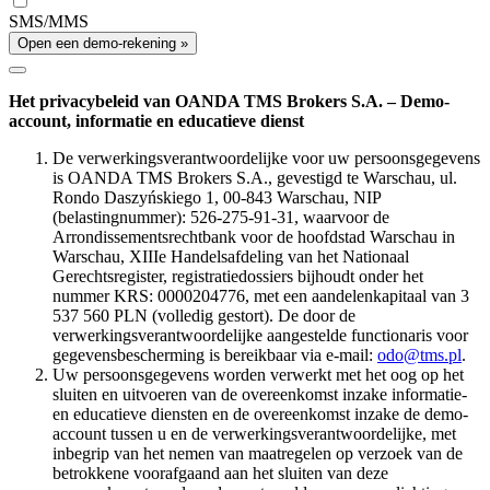
SMS/MMS
Open een demo-rekening »
Het privacybeleid van OANDA TMS Brokers S.A. – Demo-
account, informatie en educatieve dienst
De verwerkingsverantwoordelijke voor uw persoonsgegevens
is OANDA TMS Brokers S.A., gevestigd te Warschau, ul.
Rondo Daszyńskiego 1, 00-843 Warschau, NIP
(belastingnummer): 526-275-91-31, waarvoor de
Arrondissementsrechtbank voor de hoofdstad Warschau in
Warschau, XIIIe Handelsafdeling van het Nationaal
Gerechtsregister, registratiedossiers bijhoudt onder het
nummer KRS: 0000204776, met een aandelenkapitaal van 3
537 560 PLN (volledig gestort). De door de
verwerkingsverantwoordelijke aangestelde functionaris voor
gegevensbescherming is bereikbaar via e-mail:
odo@tms.pl
.
Uw persoonsgegevens worden verwerkt met het oog op het
sluiten en uitvoeren van de overeenkomst inzake informatie-
en educatieve diensten en de overeenkomst inzake de demo-
account tussen u en de verwerkingsverantwoordelijke, met
inbegrip van het nemen van maatregelen op verzoek van de
betrokkene voorafgaand aan het sluiten van deze