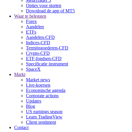
MetaTrader 5
Opties voor storten
Download de app of MT5
Waar te beleggen
Forex
Aandelen
ETFs
Aandelen-CFD
Indices-CFD
Termijngoederen-CFD
Crypto-CFD
ETF-fondsen-CFD
Specificatie instrument
SpaceX
Markt
Market news
Live-koersen
Economische agenda
Corporate actions
Updates
Blog
US earnings season
Learn TradingView
Client sentiment
Contact