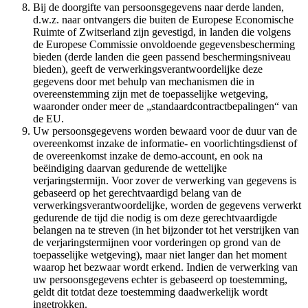
Bij de doorgifte van persoonsgegevens naar derde landen,
d.w.z. naar ontvangers die buiten de Europese Economische
Ruimte of Zwitserland zijn gevestigd, in landen die volgens
de Europese Commissie onvoldoende gegevensbescherming
bieden (derde landen die geen passend beschermingsniveau
bieden), geeft de verwerkingsverantwoordelijke deze
gegevens door met behulp van mechanismen die in
overeenstemming zijn met de toepasselijke wetgeving,
waaronder onder meer de „standaardcontractbepalingen“ van
de EU.
Uw persoonsgegevens worden bewaard voor de duur van de
overeenkomst inzake de informatie- en voorlichtingsdienst of
de overeenkomst inzake de demo-account, en ook na
beëindiging daarvan gedurende de wettelijke
verjaringstermijn. Voor zover de verwerking van gegevens is
gebaseerd op het gerechtvaardigd belang van de
verwerkingsverantwoordelijke, worden de gegevens verwerkt
gedurende de tijd die nodig is om deze gerechtvaardigde
belangen na te streven (in het bijzonder tot het verstrijken van
de verjaringstermijnen voor vorderingen op grond van de
toepasselijke wetgeving), maar niet langer dan het moment
waarop het bezwaar wordt erkend. Indien de verwerking van
uw persoonsgegevens echter is gebaseerd op toestemming,
geldt dit totdat deze toestemming daadwerkelijk wordt
ingetrokken.