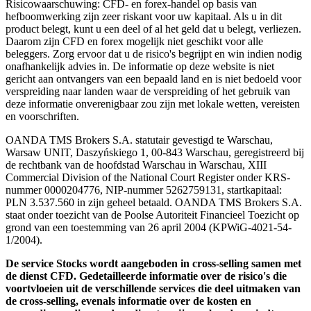
Risicowaarschuwing: CFD- en forex-handel op basis van
hefboomwerking zijn zeer riskant voor uw kapitaal. Als u in dit
product belegt, kunt u een deel of al het geld dat u belegt, verliezen.
Daarom zijn CFD en forex mogelijk niet geschikt voor alle
beleggers. Zorg ervoor dat u de risico's begrijpt en win indien nodig
onafhankelijk advies in. De informatie op deze website is niet
gericht aan ontvangers van een bepaald land en is niet bedoeld voor
verspreiding naar landen waar de verspreiding of het gebruik van
deze informatie onverenigbaar zou zijn met lokale wetten, vereisten
en voorschriften.
OANDA TMS Brokers S.A. statutair gevestigd te Warschau,
Warsaw UNIT, Daszyńskiego 1, 00-843 Warschau, geregistreerd bij
de rechtbank van de hoofdstad Warschau in Warschau, XIII
Commercial Division of the National Court Register onder KRS-
nummer 0000204776, NIP-nummer 5262759131, startkapitaal:
PLN 3.537.560 in zijn geheel betaald. OANDA TMS Brokers S.A.
staat onder toezicht van de Poolse Autoriteit Financieel Toezicht op
grond van een toestemming van 26 april 2004 (KPWiG-4021-54-
1/2004).
De service Stocks wordt aangeboden in cross-selling samen met
de dienst CFD. Gedetailleerde informatie over de risico's die
voortvloeien uit de verschillende services die deel uitmaken van
de cross-selling, evenals informatie over de kosten en