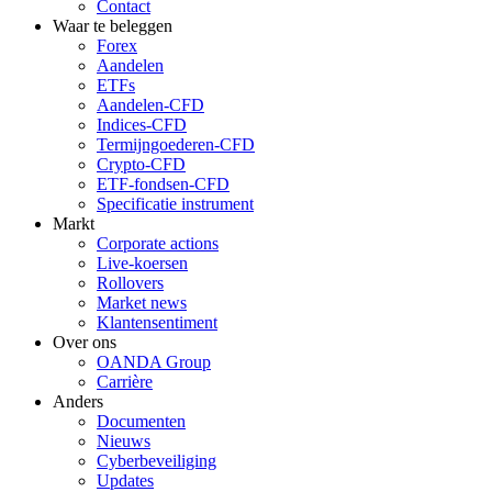
Contact
Waar te beleggen
Forex
Aandelen
ETFs
Aandelen-CFD
Indices-CFD
Termijngoederen-CFD
Crypto-CFD
ETF-fondsen-CFD
Specificatie instrument
Markt
Corporate actions
Live-koersen
Rollovers
Market news
Klantensentiment
Over ons
OANDA Group
Carrière
Anders
Documenten
Nieuws
Cyberbeveiliging
Updates