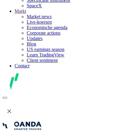
Specificatie instrument
SpaceX
Markt
Market news
Live-koersen
Economische agenda
Corporate actions
Updates
Blog
US earnings season
Learn TradingView
Client sentiment
Contact