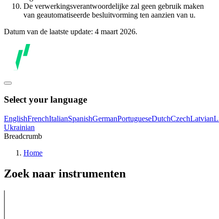
De verwerkingsverantwoordelijke zal geen gebruik maken
van geautomatiseerde besluitvorming ten aanzien van u.
Datum van de laatste update: 4 maart 2026.
Select your language
English
French
Italian
Spanish
German
Portuguese
Dutch
Czech
Latvian
L
Ukrainian
Breadcrumb
Home
Zoek naar instrumenten