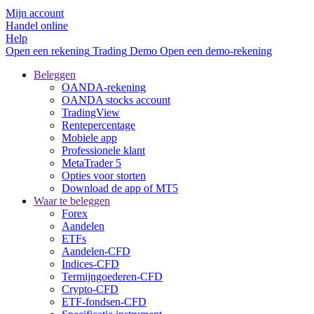
Mijn account
Handel online
Help
Open een rekening
Trading
Demo
Open een demo-rekening
Beleggen
OANDA-rekening
OANDA stocks account
TradingView
Rentepercentage
Mobiele app
Professionele klant
MetaTrader 5
Opties voor storten
Download de app of MT5
Waar te beleggen
Forex
Aandelen
ETFs
Aandelen-CFD
Indices-CFD
Termijngoederen-CFD
Crypto-CFD
ETF-fondsen-CFD