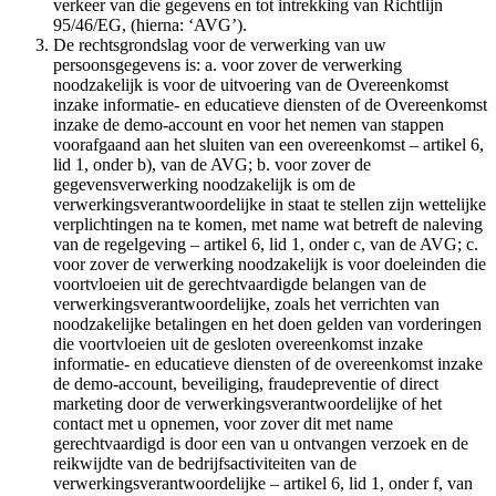
verkeer van die gegevens en tot intrekking van Richtlijn
95/46/EG, (hierna: ‘AVG’).
De rechtsgrondslag voor de verwerking van uw
persoonsgegevens is: a. voor zover de verwerking
noodzakelijk is voor de uitvoering van de Overeenkomst
inzake informatie- en educatieve diensten of de Overeenkomst
inzake de demo-account en voor het nemen van stappen
voorafgaand aan het sluiten van een overeenkomst – artikel 6,
lid 1, onder b), van de AVG; b. voor zover de
gegevensverwerking noodzakelijk is om de
verwerkingsverantwoordelijke in staat te stellen zijn wettelijke
verplichtingen na te komen, met name wat betreft de naleving
van de regelgeving – artikel 6, lid 1, onder c, van de AVG; c.
voor zover de verwerking noodzakelijk is voor doeleinden die
voortvloeien uit de gerechtvaardigde belangen van de
verwerkingsverantwoordelijke, zoals het verrichten van
noodzakelijke betalingen en het doen gelden van vorderingen
die voortvloeien uit de gesloten overeenkomst inzake
informatie- en educatieve diensten of de overeenkomst inzake
de demo-account, beveiliging, fraudepreventie of direct
marketing door de verwerkingsverantwoordelijke of het
contact met u opnemen, voor zover dit met name
gerechtvaardigd is door een van u ontvangen verzoek en de
reikwijdte van de bedrijfsactiviteiten van de
verwerkingsverantwoordelijke – artikel 6, lid 1, onder f, van