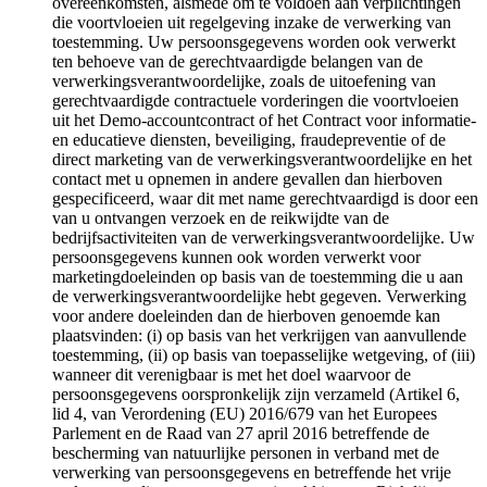
overeenkomsten, alsmede om te voldoen aan verplichtingen
die voortvloeien uit regelgeving inzake de verwerking van
toestemming. Uw persoonsgegevens worden ook verwerkt
ten behoeve van de gerechtvaardigde belangen van de
verwerkingsverantwoordelijke, zoals de uitoefening van
gerechtvaardigde contractuele vorderingen die voortvloeien
uit het Demo-accountcontract of het Contract voor informatie-
en educatieve diensten, beveiliging, fraudepreventie of de
direct marketing van de verwerkingsverantwoordelijke en het
contact met u opnemen in andere gevallen dan hierboven
gespecificeerd, waar dit met name gerechtvaardigd is door een
van u ontvangen verzoek en de reikwijdte van de
bedrijfsactiviteiten van de verwerkingsverantwoordelijke. Uw
persoonsgegevens kunnen ook worden verwerkt voor
marketingdoeleinden op basis van de toestemming die u aan
de verwerkingsverantwoordelijke hebt gegeven. Verwerking
voor andere doeleinden dan de hierboven genoemde kan
plaatsvinden: (i) op basis van het verkrijgen van aanvullende
toestemming, (ii) op basis van toepasselijke wetgeving, of (iii)
wanneer dit verenigbaar is met het doel waarvoor de
persoonsgegevens oorspronkelijk zijn verzameld (Artikel 6,
lid 4, van Verordening (EU) 2016/679 van het Europees
Parlement en de Raad van 27 april 2016 betreffende de
bescherming van natuurlijke personen in verband met de
verwerking van persoonsgegevens en betreffende het vrije