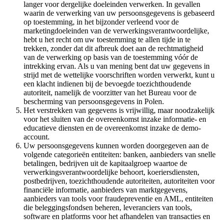
langer voor dergelijke doeleinden verwerken. In gevallen
waarin de verwerking van uw persoonsgegevens is gebaseerd
op toestemming, in het bijzonder verleend voor de
marketingdoeleinden van de verwerkingsverantwoordelijke,
hebt u het recht om uw toestemming te allen tijde in te
trekken, zonder dat dit afbreuk doet aan de rechtmatigheid
van de verwerking op basis van de toestemming vóór de
intrekking ervan. Als u van mening bent dat uw gegevens in
strijd met de wettelijke voorschriften worden verwerkt, kunt u
een klacht indienen bij de bevoegde toezichthoudende
autoriteit, namelijk de voorzitter van het Bureau voor de
bescherming van persoonsgegevens in Polen.
Het verstrekken van gegevens is vrijwillig, maar noodzakelijk
voor het sluiten van de overeenkomst inzake informatie- en
educatieve diensten en de overeenkomst inzake de demo-
account.
Uw persoonsgegevens kunnen worden doorgegeven aan de
volgende categorieën entiteiten: banken, aanbieders van snelle
betalingen, bedrijven uit de kapitaalgroep waartoe de
verwerkingsverantwoordelijke behoort, koeriersdiensten,
postbedrijven, toezichthoudende autoriteiten, autoriteiten voor
financiële informatie, aanbieders van marktgegevens,
aanbieders van tools voor fraudepreventie en AML, entiteiten
die beleggingsfondsen beheren, leveranciers van tools,
software en platforms voor het afhandelen van transacties en