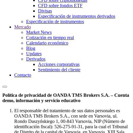
CFD sobre criptomonedas
CFD sobre fondos ETF
Divisas
Especificación de instrumentos derivados
Especificación de instrumentos
Mercado
Market News
Cotización en tiempo real
Calendario económico
Blog
Updates
Derivados
Acciones corporativas
Sentimiento del cliente
Contacto
Política de privacidad de OANDA TMS Brokers S.A. – Cuenta
demo, información y servicio educativo
El responsable del tratamiento de sus datos personales es
OANDA TMS Brokers S.A., con sede en Varsovia, ul.
Rondo Daszyńskiego 1, 00-843 Varsovia, NIP (Número de
identificación fiscal): 526-275-91-31, para la cual el Tribunal
de Distrito de la capital de Varsovia, en Varsovia, XIII Sala