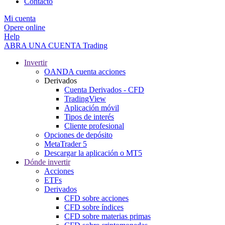
Contacto
Mi cuenta
Opere online
Help
ABRA UNA CUENTA
Trading
Invertir
OANDA cuenta acciones
Derivados
Cuenta Derivados - CFD
TradingView
Aplicación móvil
Tipos de interés
Cliente profesional
Opciones de depósito
MetaTrader 5
Descargar la aplicación o MT5
Dónde invertir
Acciones
ETFs
Derivados
CFD sobre acciones
CFD sobre índices
CFD sobre materias primas