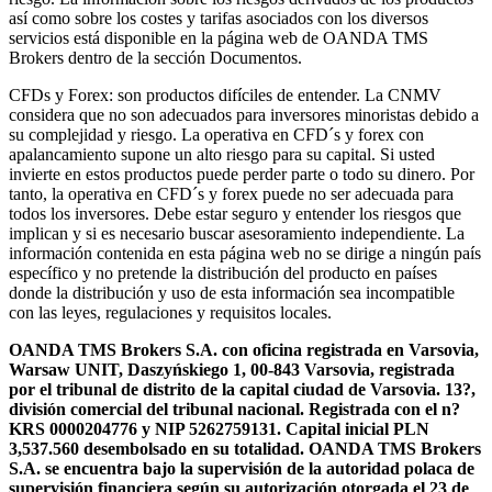
así como sobre los costes y tarifas asociados con los diversos
servicios está disponible en la página web de OANDA TMS
Brokers dentro de la sección Documentos.
CFDs y Forex: son productos difíciles de entender. La CNMV
considera que no son adecuados para inversores minoristas debido a
su complejidad y riesgo. La operativa en CFD´s y forex con
apalancamiento supone un alto riesgo para su capital. Si usted
invierte en estos productos puede perder parte o todo su dinero. Por
tanto, la operativa en CFD´s y forex puede no ser adecuada para
todos los inversores. Debe estar seguro y entender los riesgos que
implican y si es necesario buscar asesoramiento independiente. La
información contenida en esta página web no se dirige a ningún país
específico y no pretende la distribución del producto en países
donde la distribución y uso de esta información sea incompatible
con las leyes, regulaciones y requisitos locales.
OANDA TMS Brokers S.A. con oficina registrada en Varsovia,
Warsaw UNIT, Daszyńskiego 1, 00-843 Varsovia, registrada
por el tribunal de distrito de la capital ciudad de Varsovia. 13?,
división comercial del tribunal nacional. Registrada con el n?
KRS 0000204776 y NIP 5262759131. Capital inicial PLN
3,537.560 desembolsado en su totalidad. OANDA TMS Brokers
S.A. se encuentra bajo la supervisión de la autoridad polaca de
supervisión financiera según su autorización otorgada el 23 de