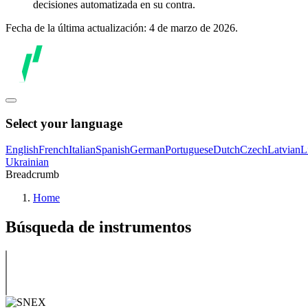
decisiones automatizada en su contra.
Fecha de la última actualización: 4 de marzo de 2026.
Select your language
English
French
Italian
Spanish
German
Portuguese
Dutch
Czech
Latvian
L
Ukrainian
Breadcrumb
Home
Búsqueda de instrumentos