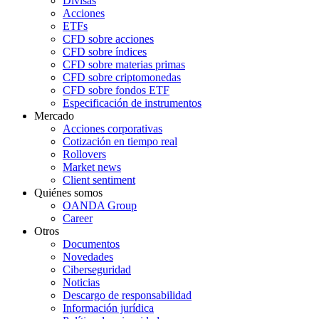
Divisas
Acciones
ETFs
CFD sobre acciones
CFD sobre índices
CFD sobre materias primas
CFD sobre criptomonedas
CFD sobre fondos ETF
Especificación de instrumentos
Mercado
Acciones corporativas
Cotización en tiempo real
Rollovers
Market news
Client sentiment
Quiénes somos
OANDA Group
Career
Otros
Documentos
Novedades
Ciberseguridad
Noticias
Descargo de responsabilidad
Información jurídica