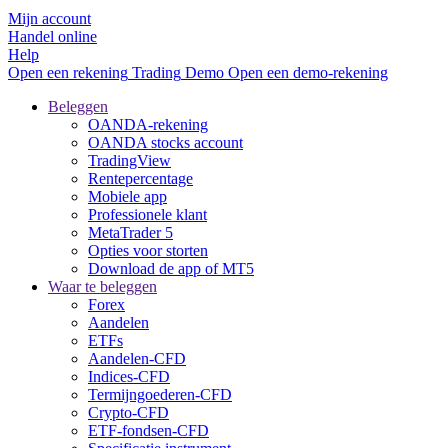
Mijn account
Handel online
Help
Open een rekening
Trading
Demo
Open een demo-rekening
Beleggen
OANDA-rekening
OANDA stocks account
TradingView
Rentepercentage
Mobiele app
Professionele klant
MetaTrader 5
Opties voor storten
Download de app of MT5
Waar te beleggen
Forex
Aandelen
ETFs
Aandelen-CFD
Indices-CFD
Termijngoederen-CFD
Crypto-CFD
ETF-fondsen-CFD