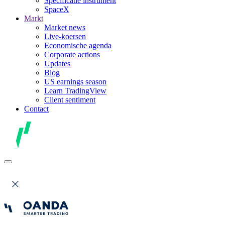
Specificatie instrument
SpaceX
Markt
Market news
Live-koersen
Economische agenda
Corporate actions
Updates
Blog
US earnings season
Learn TradingView
Client sentiment
Contact