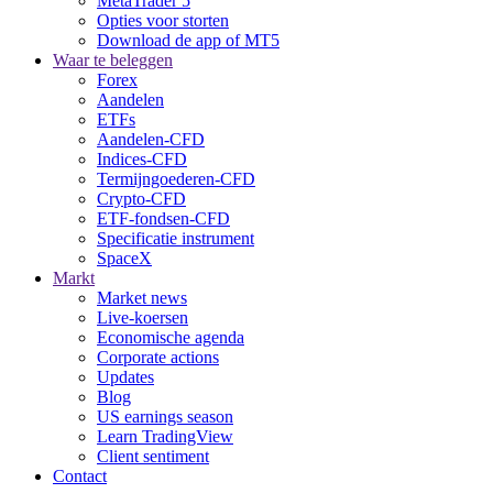
MetaTrader 5
Opties voor storten
Download de app of MT5
Waar te beleggen
Forex
Aandelen
ETFs
Aandelen-CFD
Indices-CFD
Termijngoederen-CFD
Crypto-CFD
ETF-fondsen-CFD
Specificatie instrument
SpaceX
Markt
Market news
Live-koersen
Economische agenda
Corporate actions
Updates
Blog
US earnings season
Learn TradingView
Client sentiment
Contact