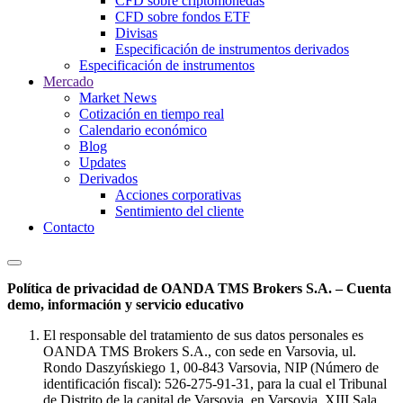
CFD sobre criptomonedas
CFD sobre fondos ETF
Divisas
Especificación de instrumentos derivados
Especificación de instrumentos
Mercado
Market News
Cotización en tiempo real
Calendario económico
Blog
Updates
Derivados
Acciones corporativas
Sentimiento del cliente
Contacto
Política de privacidad de OANDA TMS Brokers S.A. – Cuenta
demo, información y servicio educativo
El responsable del tratamiento de sus datos personales es
OANDA TMS Brokers S.A., con sede en Varsovia, ul.
Rondo Daszyńskiego 1, 00-843 Varsovia, NIP (Número de
identificación fiscal): 526-275-91-31, para la cual el Tribunal
de Distrito de la capital de Varsovia, en Varsovia, XIII Sala