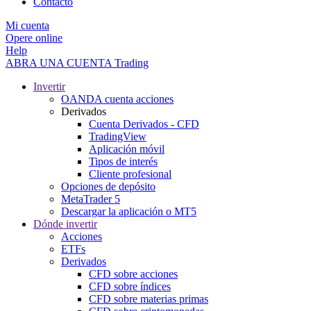
Contacto
Mi cuenta
Opere online
Help
ABRA UNA CUENTA
Trading
Invertir
OANDA cuenta acciones
Derivados
Cuenta Derivados - CFD
TradingView
Aplicación móvil
Tipos de interés
Cliente profesional
Opciones de depósito
MetaTrader 5
Descargar la aplicación o MT5
Dónde invertir
Acciones
ETFs
Derivados
CFD sobre acciones
CFD sobre índices
CFD sobre materias primas