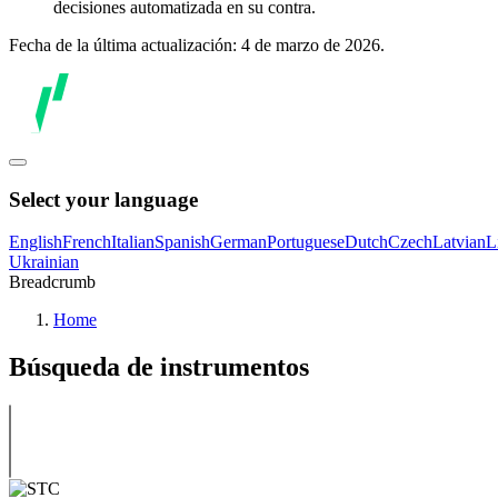
decisiones automatizada en su contra.
Fecha de la última actualización: 4 de marzo de 2026.
Select your language
English
French
Italian
Spanish
German
Portuguese
Dutch
Czech
Latvian
L
Ukrainian
Breadcrumb
Home
Búsqueda de instrumentos