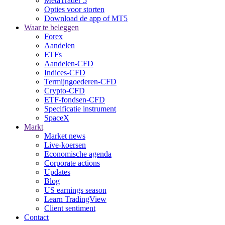
MetaTrader 5
Opties voor storten
Download de app of MT5
Waar te beleggen
Forex
Aandelen
ETFs
Aandelen-CFD
Indices-CFD
Termijngoederen-CFD
Crypto-CFD
ETF-fondsen-CFD
Specificatie instrument
SpaceX
Markt
Market news
Live-koersen
Economische agenda
Corporate actions
Updates
Blog
US earnings season
Learn TradingView
Client sentiment
Contact