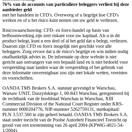
76% van de accounts van particuliere beleggers verliest bij deze
aanbieder geld
met het handelen in CFD's. Overweeg of u begrijpt hoe CFD's
werken en of u het risico kunt nemen om uw geld te verliezen.
Risicowaarschuwing: CFD- en forex-handel op basis van
hefboomwerking zijn zeer riskant voor uw kapitaal. Als u in dit
product belegt, kunt u een deel of al het geld dat u belegt, verliezen.
Daarom zijn CFD en forex mogelijk niet geschikt voor alle
beleggers. Zorg ervoor dat u de risico's begrijpt en win indien nodig
onafhankelijk advies in. De informatie op deze website is niet
gericht aan ontvangers van een bepaald land en is niet bedoeld voor
verspreiding naar landen waar de verspreiding of het gebruik van
deze informatie onverenigbaar zou zijn met lokale wetten, vereisten
en voorschriften.
OANDA TMS Brokers S.A. statutair gevestigd te Warschau,
Warsaw UNIT, Daszyńskiego 1, 00-843 Warschau, geregistreerd bij
de rechtbank van de hoofdstad Warschau in Warschau, XIII
Commercial Division of the National Court Register onder KRS-
nummer 0000204776, NIP-nummer 5262759131, startkapitaal:
PLN 3.537.560 in zijn geheel betaald. OANDA TMS Brokers S.A.
staat onder toezicht van de Poolse Autoriteit Financieel Toezicht op
grond van een toestemming van 26 april 2004 (KPWiG-4021-54-
1/2004).