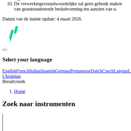
De verwerkingsverantwoordelijke zal geen gebruik maken
van geautomatiseerde besluitvorming ten aanzien van u.
Datum van de laatste update: 4 maart 2026.
Select your language
English
French
Italian
Spanish
German
Portuguese
Dutch
Czech
Latvian
L
Ukrainian
Breadcrumb
Home
Zoek naar instrumenten