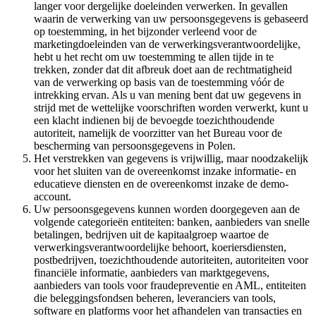
langer voor dergelijke doeleinden verwerken. In gevallen
waarin de verwerking van uw persoonsgegevens is gebaseerd
op toestemming, in het bijzonder verleend voor de
marketingdoeleinden van de verwerkingsverantwoordelijke,
hebt u het recht om uw toestemming te allen tijde in te
trekken, zonder dat dit afbreuk doet aan de rechtmatigheid
van de verwerking op basis van de toestemming vóór de
intrekking ervan. Als u van mening bent dat uw gegevens in
strijd met de wettelijke voorschriften worden verwerkt, kunt u
een klacht indienen bij de bevoegde toezichthoudende
autoriteit, namelijk de voorzitter van het Bureau voor de
bescherming van persoonsgegevens in Polen.
Het verstrekken van gegevens is vrijwillig, maar noodzakelijk
voor het sluiten van de overeenkomst inzake informatie- en
educatieve diensten en de overeenkomst inzake de demo-
account.
Uw persoonsgegevens kunnen worden doorgegeven aan de
volgende categorieën entiteiten: banken, aanbieders van snelle
betalingen, bedrijven uit de kapitaalgroep waartoe de
verwerkingsverantwoordelijke behoort, koeriersdiensten,
postbedrijven, toezichthoudende autoriteiten, autoriteiten voor
financiële informatie, aanbieders van marktgegevens,
aanbieders van tools voor fraudepreventie en AML, entiteiten
die beleggingsfondsen beheren, leveranciers van tools,
software en platforms voor het afhandelen van transacties en