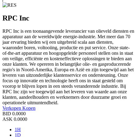
RPC Inc
RPC Inc is een toonaangevende leverancier van olieveld diensten en
apparatuur aan de wereldwijde energie-industrie. Met meer dan 70
jaar ervaring bieden wij een uitgebreid scala aan diensten,
waaronder boren, voltooiing, productie en put service. Onze state-
of-the-art apparatuur en hoogopgeleide personeel stellen ons in staat
om veilige, efficiënte en kosteneffectieve oplossingen te bieden aan
onze klanten. We opereren in belangrijke olie- en gasproducerende
regio's in Noord-Amerika, Europa en Azië en zijn toegewijd aan het
leveren van uitzonderlijke klantenservice en ondersteuning. Onze
focus op innovatie en technologie heeft ons in staat gesteld om
voorop te blijven lopen in een steeds veranderende industrie. Bij
RPC Inc zijn we toegewijd aan het leveren van waarde aan onze
klanten, aandeelhouders en werknemers door duurzame groei en
operationele uitmuntendheid.
Verkopen
Kopen
BID
0.0000
ASK
0.0000
1H
1D