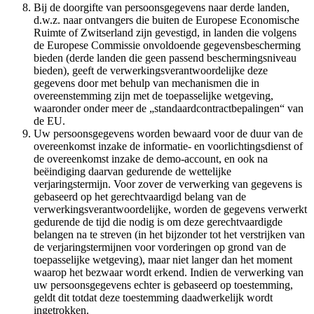
Bij de doorgifte van persoonsgegevens naar derde landen,
d.w.z. naar ontvangers die buiten de Europese Economische
Ruimte of Zwitserland zijn gevestigd, in landen die volgens
de Europese Commissie onvoldoende gegevensbescherming
bieden (derde landen die geen passend beschermingsniveau
bieden), geeft de verwerkingsverantwoordelijke deze
gegevens door met behulp van mechanismen die in
overeenstemming zijn met de toepasselijke wetgeving,
waaronder onder meer de „standaardcontractbepalingen“ van
de EU.
Uw persoonsgegevens worden bewaard voor de duur van de
overeenkomst inzake de informatie- en voorlichtingsdienst of
de overeenkomst inzake de demo-account, en ook na
beëindiging daarvan gedurende de wettelijke
verjaringstermijn. Voor zover de verwerking van gegevens is
gebaseerd op het gerechtvaardigd belang van de
verwerkingsverantwoordelijke, worden de gegevens verwerkt
gedurende de tijd die nodig is om deze gerechtvaardigde
belangen na te streven (in het bijzonder tot het verstrijken van
de verjaringstermijnen voor vorderingen op grond van de
toepasselijke wetgeving), maar niet langer dan het moment
waarop het bezwaar wordt erkend. Indien de verwerking van
uw persoonsgegevens echter is gebaseerd op toestemming,
geldt dit totdat deze toestemming daadwerkelijk wordt
ingetrokken.