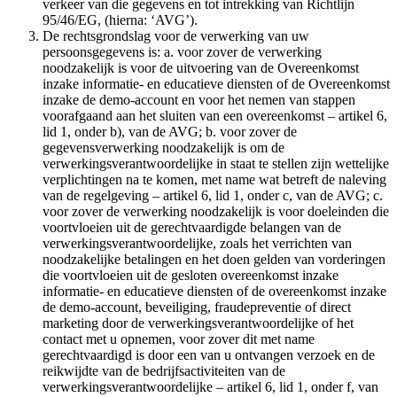
verkeer van die gegevens en tot intrekking van Richtlijn
95/46/EG, (hierna: ‘AVG’).
De rechtsgrondslag voor de verwerking van uw
persoonsgegevens is: a. voor zover de verwerking
noodzakelijk is voor de uitvoering van de Overeenkomst
inzake informatie- en educatieve diensten of de Overeenkomst
inzake de demo-account en voor het nemen van stappen
voorafgaand aan het sluiten van een overeenkomst – artikel 6,
lid 1, onder b), van de AVG; b. voor zover de
gegevensverwerking noodzakelijk is om de
verwerkingsverantwoordelijke in staat te stellen zijn wettelijke
verplichtingen na te komen, met name wat betreft de naleving
van de regelgeving – artikel 6, lid 1, onder c, van de AVG; c.
voor zover de verwerking noodzakelijk is voor doeleinden die
voortvloeien uit de gerechtvaardigde belangen van de
verwerkingsverantwoordelijke, zoals het verrichten van
noodzakelijke betalingen en het doen gelden van vorderingen
die voortvloeien uit de gesloten overeenkomst inzake
informatie- en educatieve diensten of de overeenkomst inzake
de demo-account, beveiliging, fraudepreventie of direct
marketing door de verwerkingsverantwoordelijke of het
contact met u opnemen, voor zover dit met name
gerechtvaardigd is door een van u ontvangen verzoek en de
reikwijdte van de bedrijfsactiviteiten van de
verwerkingsverantwoordelijke – artikel 6, lid 1, onder f, van