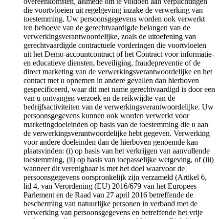
overeenkomsten, alsmede om te voldoen aan verplichtingen
die voortvloeien uit regelgeving inzake de verwerking van
toestemming. Uw persoonsgegevens worden ook verwerkt
ten behoeve van de gerechtvaardigde belangen van de
verwerkingsverantwoordelijke, zoals de uitoefening van
gerechtvaardigde contractuele vorderingen die voortvloeien
uit het Demo-accountcontract of het Contract voor informatie-
en educatieve diensten, beveiliging, fraudepreventie of de
direct marketing van de verwerkingsverantwoordelijke en het
contact met u opnemen in andere gevallen dan hierboven
gespecificeerd, waar dit met name gerechtvaardigd is door een
van u ontvangen verzoek en de reikwijdte van de
bedrijfsactiviteiten van de verwerkingsverantwoordelijke. Uw
persoonsgegevens kunnen ook worden verwerkt voor
marketingdoeleinden op basis van de toestemming die u aan
de verwerkingsverantwoordelijke hebt gegeven. Verwerking
voor andere doeleinden dan de hierboven genoemde kan
plaatsvinden: (i) op basis van het verkrijgen van aanvullende
toestemming, (ii) op basis van toepasselijke wetgeving, of (iii)
wanneer dit verenigbaar is met het doel waarvoor de
persoonsgegevens oorspronkelijk zijn verzameld (Artikel 6,
lid 4, van Verordening (EU) 2016/679 van het Europees
Parlement en de Raad van 27 april 2016 betreffende de
bescherming van natuurlijke personen in verband met de
verwerking van persoonsgegevens en betreffende het vrije