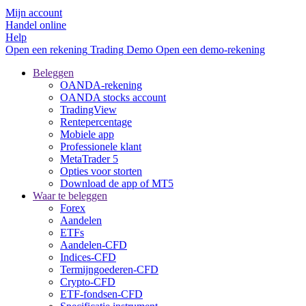
Mijn account
Handel online
Help
Open een rekening
Trading
Demo
Open een demo-rekening
Beleggen
OANDA-rekening
OANDA stocks account
TradingView
Rentepercentage
Mobiele app
Professionele klant
MetaTrader 5
Opties voor storten
Download de app of MT5
Waar te beleggen
Forex
Aandelen
ETFs
Aandelen-CFD
Indices-CFD
Termijngoederen-CFD
Crypto-CFD
ETF-fondsen-CFD