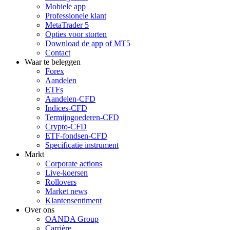
Mobiele app
Professionele klant
MetaTrader 5
Opties voor storten
Download de app of MT5
Contact
Waar te beleggen
Forex
Aandelen
ETFs
Aandelen-CFD
Indices-CFD
Termijngoederen-CFD
Crypto-CFD
ETF-fondsen-CFD
Specificatie instrument
Markt
Corporate actions
Live-koersen
Rollovers
Market news
Klantensentiment
Over ons
OANDA Group
Carrière