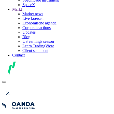
Specificatie instrument
SpaceX
Markt
Market news
Live-koersen
Economische agenda
Corporate actions
Updates
Blog
US earnings season
Learn TradingView
Client sentiment
Contact