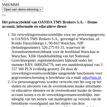
SMS/MMS
Open een demo-rekening »
Het privacybeleid van OANDA TMS Brokers S.A. – Demo-
account, informatie en educatieve dienst
De verwerkingsverantwoordelijke voor uw persoonsgegevens
is OANDA TMS Brokers S.A., gevestigd te Warschau, ul.
Rondo Daszyńskiego 1, 00-843 Warschau, NIP
(belastingnummer): 526-275-91-31, waarvoor de
Arrondissementsrechtbank voor de hoofdstad Warschau in
Warschau, XIIIe Handelsafdeling van het Nationaal
Gerechtsregister, registratiedossiers bijhoudt onder het
nummer KRS: 0000204776, met een aandelenkapitaal van 3
537 560 PLN (volledig gestort). De door de
verwerkingsverantwoordelijke aangestelde functionaris voor
gegevensbescherming is bereikbaar via e-mail:
odo@tms.pl
.
Uw persoonsgegevens worden verwerkt met het oog op het
sluiten en uitvoeren van de overeenkomst inzake informatie-
en educatieve diensten en de overeenkomst inzake de demo-
account tussen u en de verwerkingsverantwoordelijke, met
inbegrip van het nemen van maatregelen op verzoek van de
betrokkene voorafgaand aan het sluiten van deze