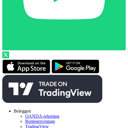
Beleggen
OANDA-rekening
Rentepercentage
TradingView