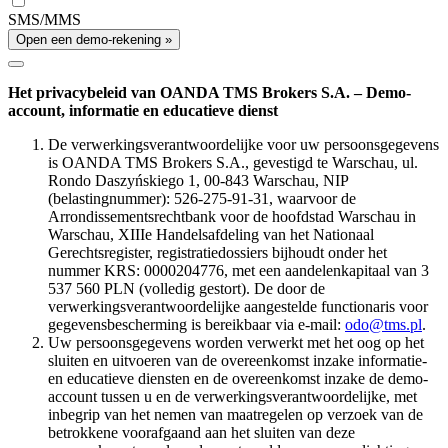
SMS/MMS
Open een demo-rekening »
Het privacybeleid van OANDA TMS Brokers S.A. – Demo-
account, informatie en educatieve dienst
De verwerkingsverantwoordelijke voor uw persoonsgegevens
is OANDA TMS Brokers S.A., gevestigd te Warschau, ul.
Rondo Daszyńskiego 1, 00-843 Warschau, NIP
(belastingnummer): 526-275-91-31, waarvoor de
Arrondissementsrechtbank voor de hoofdstad Warschau in
Warschau, XIIIe Handelsafdeling van het Nationaal
Gerechtsregister, registratiedossiers bijhoudt onder het
nummer KRS: 0000204776, met een aandelenkapitaal van 3
537 560 PLN (volledig gestort). De door de
verwerkingsverantwoordelijke aangestelde functionaris voor
gegevensbescherming is bereikbaar via e-mail:
odo@tms.pl
.
Uw persoonsgegevens worden verwerkt met het oog op het
sluiten en uitvoeren van de overeenkomst inzake informatie-
en educatieve diensten en de overeenkomst inzake de demo-
account tussen u en de verwerkingsverantwoordelijke, met
inbegrip van het nemen van maatregelen op verzoek van de
betrokkene voorafgaand aan het sluiten van deze