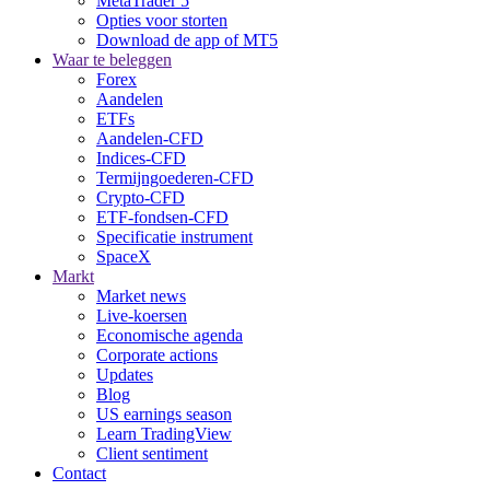
MetaTrader 5
Opties voor storten
Download de app of MT5
Waar te beleggen
Forex
Aandelen
ETFs
Aandelen-CFD
Indices-CFD
Termijngoederen-CFD
Crypto-CFD
ETF-fondsen-CFD
Specificatie instrument
SpaceX
Markt
Market news
Live-koersen
Economische agenda
Corporate actions
Updates
Blog
US earnings season
Learn TradingView
Client sentiment
Contact