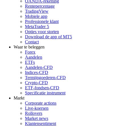
OANDA-rekening
Rentepercentage
TradingView
Mobiele app
Professionele klant
MetaTrader 5
Opties voor storten
Download de app of MT5
Contact
Waar te beleggen
Forex
Aandelen
ETFs
Aandelen-CFD
Indices-CFD
Termijngoederen-CFD
Crypto-CFD
ETF-fondsen-CFD
Specificatie instrument
Markt
Corporate actions
Live-koersen
Rollovers
Market news
Klantensentiment