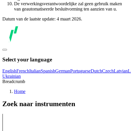
De verwerkingsverantwoordelijke zal geen gebruik maken
van geautomatiseerde besluitvorming ten aanzien van u.
Datum van de laatste update: 4 maart 2026.
Select your language
English
French
Italian
Spanish
German
Portuguese
Dutch
Czech
Latvian
L
Ukrainian
Breadcrumb
Home
Zoek naar instrumenten