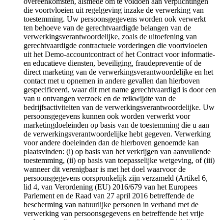
overeenkomsten, alsmede om te voldoen aan verplichtingen
die voortvloeien uit regelgeving inzake de verwerking van
toestemming. Uw persoonsgegevens worden ook verwerkt
ten behoeve van de gerechtvaardigde belangen van de
verwerkingsverantwoordelijke, zoals de uitoefening van
gerechtvaardigde contractuele vorderingen die voortvloeien
uit het Demo-accountcontract of het Contract voor informatie-
en educatieve diensten, beveiliging, fraudepreventie of de
direct marketing van de verwerkingsverantwoordelijke en het
contact met u opnemen in andere gevallen dan hierboven
gespecificeerd, waar dit met name gerechtvaardigd is door een
van u ontvangen verzoek en de reikwijdte van de
bedrijfsactiviteiten van de verwerkingsverantwoordelijke. Uw
persoonsgegevens kunnen ook worden verwerkt voor
marketingdoeleinden op basis van de toestemming die u aan
de verwerkingsverantwoordelijke hebt gegeven. Verwerking
voor andere doeleinden dan de hierboven genoemde kan
plaatsvinden: (i) op basis van het verkrijgen van aanvullende
toestemming, (ii) op basis van toepasselijke wetgeving, of (iii)
wanneer dit verenigbaar is met het doel waarvoor de
persoonsgegevens oorspronkelijk zijn verzameld (Artikel 6,
lid 4, van Verordening (EU) 2016/679 van het Europees
Parlement en de Raad van 27 april 2016 betreffende de
bescherming van natuurlijke personen in verband met de
verwerking van persoonsgegevens en betreffende het vrije