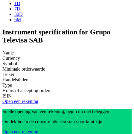
1D
7D
30D
6M
Instrument specification for Grupo
Televisa SAB
Name
Currency
Symbol
Minimale orderwaarde
Ticker
Handelstijden
Type
Hours of accepting orders
ISIN
Open een rekening
Snelle opening van een rekening, begin nu met beleggen
Ontdek hoe u de concurrentie een stap voor kunt zijn
Open een rekening