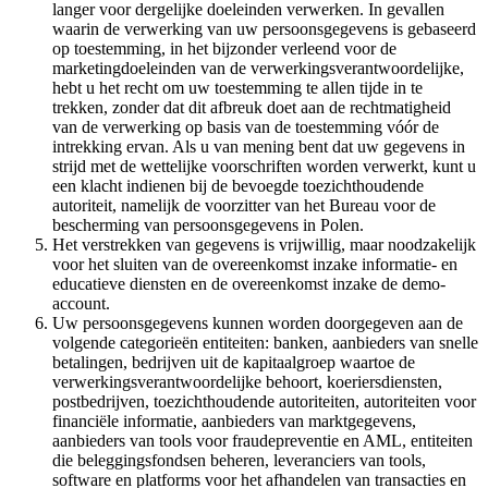
langer voor dergelijke doeleinden verwerken. In gevallen
waarin de verwerking van uw persoonsgegevens is gebaseerd
op toestemming, in het bijzonder verleend voor de
marketingdoeleinden van de verwerkingsverantwoordelijke,
hebt u het recht om uw toestemming te allen tijde in te
trekken, zonder dat dit afbreuk doet aan de rechtmatigheid
van de verwerking op basis van de toestemming vóór de
intrekking ervan. Als u van mening bent dat uw gegevens in
strijd met de wettelijke voorschriften worden verwerkt, kunt u
een klacht indienen bij de bevoegde toezichthoudende
autoriteit, namelijk de voorzitter van het Bureau voor de
bescherming van persoonsgegevens in Polen.
Het verstrekken van gegevens is vrijwillig, maar noodzakelijk
voor het sluiten van de overeenkomst inzake informatie- en
educatieve diensten en de overeenkomst inzake de demo-
account.
Uw persoonsgegevens kunnen worden doorgegeven aan de
volgende categorieën entiteiten: banken, aanbieders van snelle
betalingen, bedrijven uit de kapitaalgroep waartoe de
verwerkingsverantwoordelijke behoort, koeriersdiensten,
postbedrijven, toezichthoudende autoriteiten, autoriteiten voor
financiële informatie, aanbieders van marktgegevens,
aanbieders van tools voor fraudepreventie en AML, entiteiten
die beleggingsfondsen beheren, leveranciers van tools,
software en platforms voor het afhandelen van transacties en