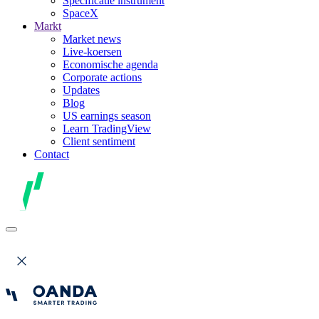
Specificatie instrument
SpaceX
Markt
Market news
Live-koersen
Economische agenda
Corporate actions
Updates
Blog
US earnings season
Learn TradingView
Client sentiment
Contact