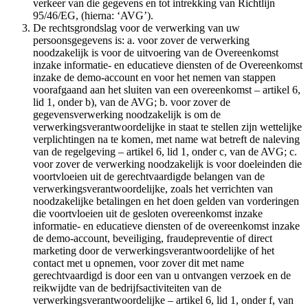
verkeer van die gegevens en tot intrekking van Richtlijn
95/46/EG, (hierna: ‘AVG’).
De rechtsgrondslag voor de verwerking van uw
persoonsgegevens is: a. voor zover de verwerking
noodzakelijk is voor de uitvoering van de Overeenkomst
inzake informatie- en educatieve diensten of de Overeenkomst
inzake de demo-account en voor het nemen van stappen
voorafgaand aan het sluiten van een overeenkomst – artikel 6,
lid 1, onder b), van de AVG; b. voor zover de
gegevensverwerking noodzakelijk is om de
verwerkingsverantwoordelijke in staat te stellen zijn wettelijke
verplichtingen na te komen, met name wat betreft de naleving
van de regelgeving – artikel 6, lid 1, onder c, van de AVG; c.
voor zover de verwerking noodzakelijk is voor doeleinden die
voortvloeien uit de gerechtvaardigde belangen van de
verwerkingsverantwoordelijke, zoals het verrichten van
noodzakelijke betalingen en het doen gelden van vorderingen
die voortvloeien uit de gesloten overeenkomst inzake
informatie- en educatieve diensten of de overeenkomst inzake
de demo-account, beveiliging, fraudepreventie of direct
marketing door de verwerkingsverantwoordelijke of het
contact met u opnemen, voor zover dit met name
gerechtvaardigd is door een van u ontvangen verzoek en de
reikwijdte van de bedrijfsactiviteiten van de
verwerkingsverantwoordelijke – artikel 6, lid 1, onder f, van