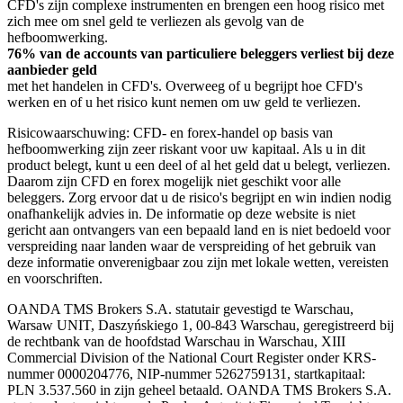
CFD's zijn complexe instrumenten en brengen een hoog risico met
zich mee om snel geld te verliezen als gevolg van de
hefboomwerking.
76% van de accounts van particuliere beleggers verliest bij deze
aanbieder geld
met het handelen in CFD's. Overweeg of u begrijpt hoe CFD's
werken en of u het risico kunt nemen om uw geld te verliezen.
Risicowaarschuwing: CFD- en forex-handel op basis van
hefboomwerking zijn zeer riskant voor uw kapitaal. Als u in dit
product belegt, kunt u een deel of al het geld dat u belegt, verliezen.
Daarom zijn CFD en forex mogelijk niet geschikt voor alle
beleggers. Zorg ervoor dat u de risico's begrijpt en win indien nodig
onafhankelijk advies in. De informatie op deze website is niet
gericht aan ontvangers van een bepaald land en is niet bedoeld voor
verspreiding naar landen waar de verspreiding of het gebruik van
deze informatie onverenigbaar zou zijn met lokale wetten, vereisten
en voorschriften.
OANDA TMS Brokers S.A. statutair gevestigd te Warschau,
Warsaw UNIT, Daszyńskiego 1, 00-843 Warschau, geregistreerd bij
de rechtbank van de hoofdstad Warschau in Warschau, XIII
Commercial Division of the National Court Register onder KRS-
nummer 0000204776, NIP-nummer 5262759131, startkapitaal:
PLN 3.537.560 in zijn geheel betaald. OANDA TMS Brokers S.A.