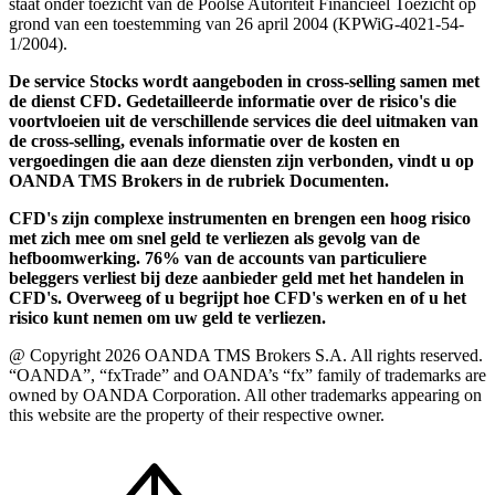
staat onder toezicht van de Poolse Autoriteit Financieel Toezicht op
grond van een toestemming van 26 april 2004 (KPWiG-4021-54-
1/2004).
De service Stocks wordt aangeboden in cross-selling samen met
de dienst CFD. Gedetailleerde informatie over de risico's die
voortvloeien uit de verschillende services die deel uitmaken van
de cross-selling, evenals informatie over de kosten en
vergoedingen die aan deze diensten zijn verbonden, vindt u op
OANDA TMS Brokers in de rubriek Documenten.
CFD's zijn complexe instrumenten en brengen een hoog risico
met zich mee om snel geld te verliezen als gevolg van de
hefboomwerking. 76% van de accounts van particuliere
beleggers verliest bij deze aanbieder geld met het handelen in
CFD's. Overweeg of u begrijpt hoe CFD's werken en of u het
risico kunt nemen om uw geld te verliezen.
@ Copyright 2026 OANDA TMS Brokers S.A. All rights reserved.
“OANDA”, “fxTrade” and OANDA’s “fx” family of trademarks are
owned by OANDA Corporation. All other trademarks appearing on
this website are the property of their respective owner.