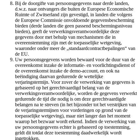
Bij de doorgifte van persoonsgegevens naar derde landen,
d.w.z. naar ontvangers die buiten de Europese Economische
Ruimte of Zwitserland zijn gevestigd, in landen die volgens
de Europese Commissie onvoldoende gegevensbescherming
bieden (derde landen die geen passend beschermingsniveau
bieden), geeft de verwerkingsverantwoordelijke deze
gegevens door met behulp van mechanismen die in
overeenstemming zijn met de toepasselijke wetgeving,
waaronder onder meer de „standaardcontractbepalingen“ van
de EU.
Uw persoonsgegevens worden bewaard voor de duur van de
overeenkomst inzake de informatie- en voorlichtingsdienst of
de overeenkomst inzake de demo-account, en ook na
beëindiging daarvan gedurende de wettelijke
verjaringstermijn. Voor zover de verwerking van gegevens is
gebaseerd op het gerechtvaardigd belang van de
verwerkingsverantwoordelijke, worden de gegevens verwerkt
gedurende de tijd die nodig is om deze gerechtvaardigde
belangen na te streven (in het bijzonder tot het verstrijken van
de verjaringstermijnen voor vorderingen op grond van de
toepasselijke wetgeving), maar niet langer dan het moment
waarop het bezwaar wordt erkend. Indien de verwerking van
uw persoonsgegevens echter is gebaseerd op toestemming,
geldt dit totdat deze toestemming daadwerkelijk wordt
ingetrokken.