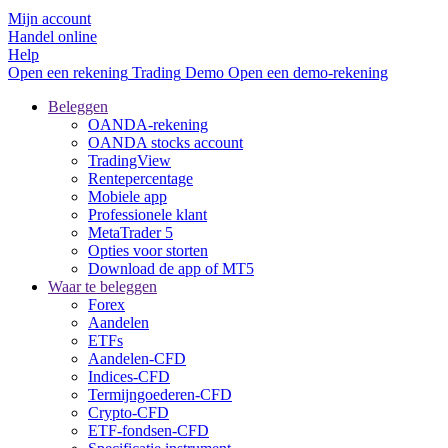
Mijn account
Handel online
Help
Open een rekening
Trading
Demo
Open een demo-rekening
Beleggen
OANDA-rekening
OANDA stocks account
TradingView
Rentepercentage
Mobiele app
Professionele klant
MetaTrader 5
Opties voor storten
Download de app of MT5
Waar te beleggen
Forex
Aandelen
ETFs
Aandelen-CFD
Indices-CFD
Termijngoederen-CFD
Crypto-CFD
ETF-fondsen-CFD