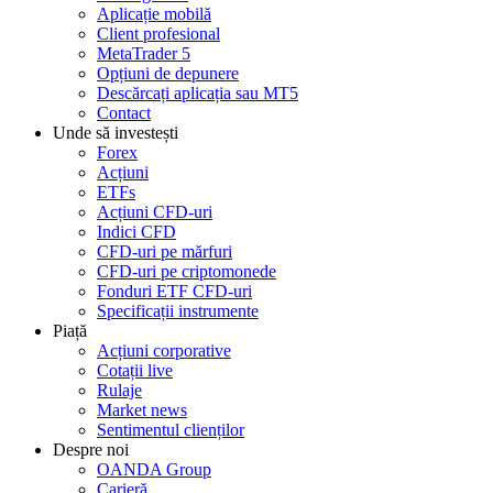
Aplicație mobilă
Client profesional
MetaTrader 5
Opțiuni de depunere
Descărcați aplicația sau MT5
Contact
Unde să investești
Forex
Acțiuni
ETFs
Acțiuni CFD-uri
Indici CFD
CFD-uri pe mărfuri
CFD-uri pe criptomonede
Fonduri ETF CFD-uri
Specificații instrumente
Piață
Acțiuni corporative
Cotații live
Rulaje
Market news
Sentimentul clienților
Despre noi
OANDA Group
Carieră