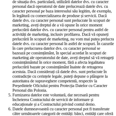
de situația dvs. particulară, utilizării datelor dvs. cu caracter
personal dacă operatorul de date prelucrează datele dvs. cu
caracter personal pe baza interesului său legitim, de exemplu,
în legătură cu comercializarea de produse și servicii. Dacă
datele dvs. cu caracter personal sunt prelucrate în scopuri de
marketing, aveți dreptul de a vă opune în orice moment
prelucrării datelor dvs. cu caracter personal pentru astfel de
activități de marketing, inclusiv profilarea. Dacă vă opuneți
prelucrării în scopuri de marketing, nu vom mai putea prelucra
datele dvs. cu caracter personal în astfel de scopuri. În cazurile
în care prelucrarea datelor dvs. cu caracter personal se
bazează pe consimțământ, în special acordat în scopuri de
marketing ale operatorului de date, aveți dreptul să vă retrageți
consimțământul în orice moment, fără a afecta legalitatea
prelucrării bazate pe consimțământ înainte de retragerea
acestuia. Dacă considerați că datele dvs. sunt prelucrate în
contradicție cu cerințele legale, puteți depune o plângere la
autoritatea de supraveghere competentă, respectiv la
Președintele Oficiului pentru Protecția Datelor cu Caracter
Personal din Polonia.
Furnizarea datelor este voluntară, dar necesară pentru
încheierea Contractului de servicii de informare și
educaționale și a Contractului privind contul demo.
Datele dumneavoastră cu caracter personal pot fi transferate
către următoarele categorii de entități: bănci, entități care oferă