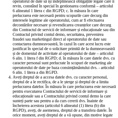
operatorul de date să își îndeplinească obligațiile legale care îi
revin, constând în special în gestionarea conformă – articolul
6 alineatul 1 litera c din RGPD; c. în măsura în care
prelucrarea este necesară pentru scopurile care decurg din
interesele legitime ale operatorului, cum ar fi efectuarea
decontărilor necesare și revendicarea creanțelor care decurg
din Contractul de servicii de informare și educaționale sau din
Contractul privind contul demo, securitatea, prevenirea
fraudei sau marketingul direct al operatorului de date sau
contactarea dumneavoastră, în cazul în care acest lucru este
justificat în special de o solicitare primită de la dumneavoastră
și de domeniul de activitate al operatorului de date – articolul
6 alin. 1 litera f din RGPD; d. în măsura în care datele dvs. cu
caracter personal sunt prelucrate în scopuri de marketing ale
operatorului de date pe baza consimțământului dvs. - articolul
6 alin. 1 litera a din RGPD.
Aveți dreptul de a accesa datele dvs. cu caracter personal,
dreptul de a le rectifica, de a le șterge și dreptul de a limita
prelucrarea datelor. În măsura în care prelucrarea este necesară
pentru executarea Contractului de servicii de informare și
educaționale sau a Contractului privind contul demo la care
sunteți parte sau pentru a da curs cererii dvs. înainte de
încheierea acestora (articolul 6 alineatul (1) litera (b) din
RGPD), aveți, de asemenea, dreptul de a transfera datele. În
orice moment, aveți dreptul de a vă opune, din motive legate