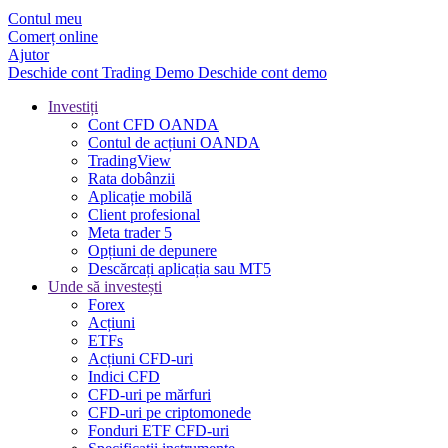
Contul meu
Comerț online
Ajutor
Deschide cont
Trading
Demo
Deschide cont demo
Investiți
Cont CFD OANDA
Contul de acțiuni OANDA
TradingView
Rata dobânzii
Aplicație mobilă
Client profesional
Meta trader 5
Opțiuni de depunere
Descărcați aplicația sau MT5
Unde să investești
Forex
Acțiuni
ETFs
Acțiuni CFD-uri
Indici CFD
CFD-uri pe mărfuri
CFD-uri pe criptomonede
Fonduri ETF CFD-uri