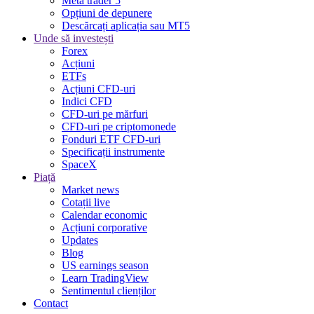
Meta trader 5
Opțiuni de depunere
Descărcați aplicația sau MT5
Unde să investești
Forex
Acțiuni
ETFs
Acțiuni CFD-uri
Indici CFD
CFD-uri pe mărfuri
CFD-uri pe criptomonede
Fonduri ETF CFD-uri
Specificații instrumente
SpaceX
Piață
Market news
Cotații live
Calendar economic
Acțiuni corporative
Updates
Blog
US earnings season
Learn TradingView
Sentimentul clienților
Contact