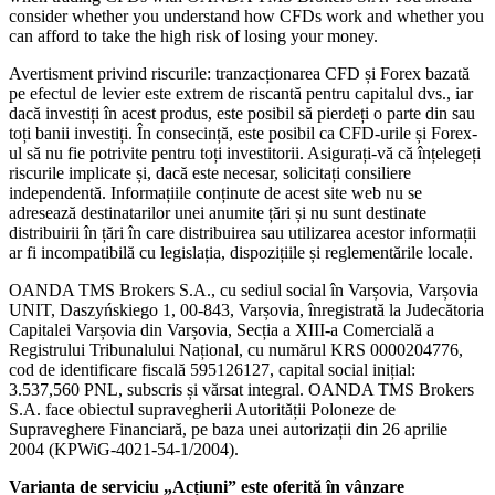
consider whether you understand how CFDs work and whether you
can afford to take the high risk of losing your money.
Avertisment privind riscurile: tranzacționarea CFD și Forex bazată
pe efectul de levier este extrem de riscantă pentru capitalul dvs., iar
dacă investiți în acest produs, este posibil să pierdeți o parte din sau
toți banii investiți. În consecință, este posibil ca CFD-urile și Forex-
ul să nu fie potrivite pentru toți investitorii. Asigurați-vă că înțelegeți
riscurile implicate și, dacă este necesar, solicitați consiliere
independentă. Informațiile conținute de acest site web nu se
adresează destinatarilor unei anumite țări și nu sunt destinate
distribuirii în țări în care distribuirea sau utilizarea acestor informații
ar fi incompatibilă cu legislația, dispozițiile și reglementările locale.
OANDA TMS Brokers S.A., cu sediul social în Varșovia, Varșovia
UNIT, Daszyńskiego 1, 00-843, Varșovia, înregistrată la Judecătoria
Capitalei Varșovia din Varșovia, Secția a XIII-a Comercială a
Registrului Tribunalului Național, cu numărul KRS 0000204776,
cod de identificare fiscală 595126127, capital social inițial:
3.537,560 PNL, subscris și vărsat integral. OANDA TMS Brokers
S.A. face obiectul supravegherii Autorității Poloneze de
Supraveghere Financiară, pe baza unei autorizații din 26 aprilie
2004 (KPWiG-4021-54-1/2004).
Varianta de serviciu „Acțiuni” este oferită în vânzare