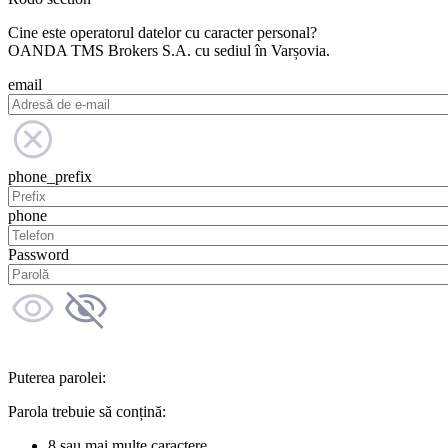
Cine este operatorul datelor cu caracter personal?
OANDA TMS Brokers S.A. cu sediul în Varșovia.
email
phone_prefix
phone
Password
Puterea parolei:
Parola trebuie să conțină:
8 sau mai multe caractere