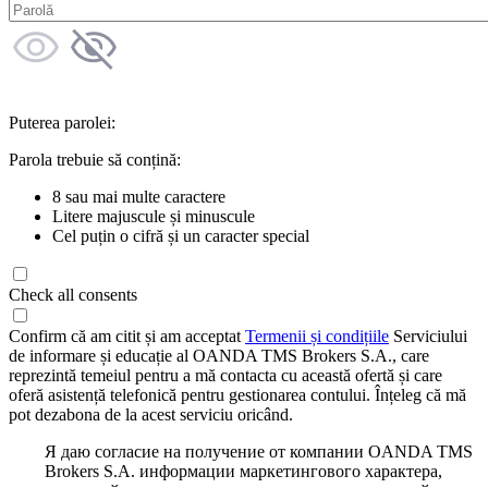
Puterea parolei:
Parola trebuie să conțină:
8 sau mai multe caractere
Litere majuscule și minuscule
Cel puțin o cifră și un caracter special
Check all consents
Confirm că am citit și am acceptat
Termenii și condițiile
Serviciului
de informare și educație al OANDA TMS Brokers S.A., care
reprezintă temeiul pentru a mă contacta cu această ofertă și care
oferă asistență telefonică pentru gestionarea contului. Înțeleg că mă
pot dezabona de la acest serviciu oricând.
Я даю согласие на получение от компании OANDA TMS
Brokers S.A. информации маркетингового характера,