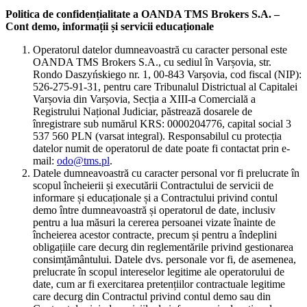
Politica de confidențialitate a OANDA TMS Brokers S.A. –
Cont demo, informații și servicii educaționale
Operatorul datelor dumneavoastră cu caracter personal este
OANDA TMS Brokers S.A., cu sediul în Varșovia, str.
Rondo Daszyńskiego nr. 1, 00-843 Varșovia, cod fiscal (NIP):
526-275-91-31, pentru care Tribunalul Districtual al Capitalei
Varșovia din Varșovia, Secția a XIII-a Comercială a
Registrului Național Judiciar, păstrează dosarele de
înregistrare sub numărul KRS: 0000204776, capital social 3
537 560 PLN (varsat integral). Responsabilul cu protecția
datelor numit de operatorul de date poate fi contactat prin e-
mail:
odo@tms.pl
.
Datele dumneavoastră cu caracter personal vor fi prelucrate în
scopul încheierii și executării Contractului de servicii de
informare și educaționale și a Contractului privind contul
demo între dumneavoastră și operatorul de date, inclusiv
pentru a lua măsuri la cererea persoanei vizate înainte de
încheierea acestor contracte, precum și pentru a îndeplini
obligațiile care decurg din reglementările privind gestionarea
consimțământului. Datele dvs. personale vor fi, de asemenea,
prelucrate în scopul intereselor legitime ale operatorului de
date, cum ar fi exercitarea pretențiilor contractuale legitime
care decurg din Contractul privind contul demo sau din