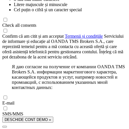
Litere majuscule și minuscule
Cel puțin o cifră și un caracter special
Check all consents
Confirm că am citit și am acceptat
Termenii și condițiile
Serviciului
de informare și educație al OANDA TMS Brokers S.A., care
reprezintă temeiul pentru a mă contacta cu această ofertă și care
oferă asistență telefonică pentru gestionarea contului. Înțeleg că mă
pot dezabona de la acest serviciu oricând.
Я даю согласие на получение от компании OANDA TMS
Brokers S.A. информации маркетингового характера,
касающейся продуктов и услуг, например новостей и
промоакций, с использованием указанных мной
контактных данных:
E-mail
SMS/MMS
DESCHIDE CONT DEMO »