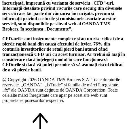
încrucișată, împreună cu varianta de serviciu „CFD”-uri.
Informații detaliate privind riscurile care decurg din diversele
servicii care fac parte din vânzarea încrucișată, precum și
informații privind costurile și comisioanele asociate acestor
servicii, sunt disponibile pe site-ul web al OANDA TMS
Brokers, în secțiunea „Documente”.
CFD-urile sunt instrumente complexe și au un risc ridicat de a
pierde rapid bani din cauza efectului de levier. 76% din
conturile investitorilor de retail pierd bani atunci când
tranzacționează CFD-uri cu acest furnizor. Ar trebui să luați în
considerare dacă înțelegeți modul în care funcționează
CFDurile și dacă vă puteți permite să vă asumați riscul ridicat
de a vă pierde banii.
@ Copyright 2026 OANDA TMS Brokers S.A. Toate drepturile
rezervate. „OANDA”, „fxTrade” și familia de mărci înregistrate
„fx” ale OANDA sunt deținute de OANDA Corporation. Toate
celelalte mărci înregistrate care apar pe acest site web sunt
proprietatea posesorilor respectivi.