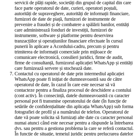
servicii de plăți rapide, societăți din grupul de capital din care
face parte operatorul de date, curieri, operatori poștali,
autorități de supraveghere, autorități de informații financiare,
furnizori de date de piață, furnizori de instrumente de
prevenire a fraudei și de combatere a spălării banilor, entități
care administrează fonduri de investiții, furnizori de
instrumente, software și platforme pentru deservirea
tranzacțiilor și operațiunilor financiare efectuate în cursul
punerii în aplicare a Acordului-cadru, precum și pentru
trimiterea de informații comerciale prin mijloace de
comunicare electronică, consilieri juridici, firme de audit,
firme de consultanță, furnizorul aplicației WhatsApp și entități
care furnizează servere și stochează date.
Contactul cu operatorul de date prin intermediul aplicației
WhatsApp poate fi inițiat de dumneavoastră sau de către
operatorul de date, în cazul în care este necesar să vă
contacteze pentru a finaliza procesul de deschidere a contului
(cont activ). În consecință, datele dumneavoastră cu caracter
personal pot fi transmise operatorului de date (în funcție de
setările de confidențialitate din aplicația WhatsApp) sub forma
fotografiei de profil și a numărului de telefon. Operatorul de
date vă poate solicita să furnizați alte date cu caracter personal
numai atunci când este necesar pentru a răspunde la întrebarea
dvs. sau pentru a gestiona problema la care se referă contactul.
În funcție de situație, temeiul juridic pentru prelucrarea datelor