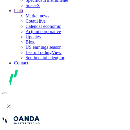
Specificații instrumente
SpaceX
Piață
Market news
Cotații live
Calendar economic
Acțiuni corporative
Updates
Blog
US earnings season
Learn TradingView
Sentimentul clienților
Contact