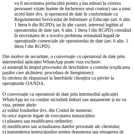
va fi necesitatea prelucrării pentru a lua măsuri la cererea
persoanei vizate înainte de încheierea unui contract sau a unui
acord între dvs. și operatorul de date în conformitate cu
Regulamentul Serviciului de Informare și Educație (art. 6 alin.
1 litera b din RGPD); iar în alte cazuri, interesul legitim al
operatorului de date (art. 6 alin. 1 litera f din RGPD) constând
în necesitatea de a rezolva problema semnalată legată de
operațiunile comerciale ale operatorului de date (art. 6 alin. 1
litera f din RGPD).
Din motive de securitate, o conversație cu operatorul de date prin
intermediul aplicației WhatsApp poate viza exclusiv:
a) asistență în timpul procesului de deschidere a contului (explicarea
pașilor care alcătuiesc procedura de înregistrare);
b) oferirea de răspunsuri la întrebările clienților cu privire la
operațiunile OANDA.
O conversație cu operatorul de date prin intermediul aplicației
WhatsApp nu va conține niciodată linkuri sau atașamente și nu va
viza, printre altele:
a) soldul fondurilor dvs. din Contul de numerar;
b) orice aspecte legate de executarea tranzacțiilor;
c) plasarea sau modificarea ordinelor;
d) modificarea sau actualizarea datelor personale ale clientului;
e) transmiterea instrucțiunilor pentru depunerea sau retragerea de