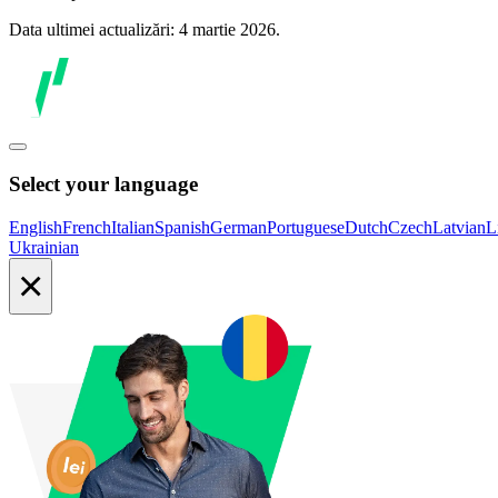
Data ultimei actualizări: 4 martie 2026.
Select your language
English
French
Italian
Spanish
German
Portuguese
Dutch
Czech
Latvian
L
Ukrainian
×