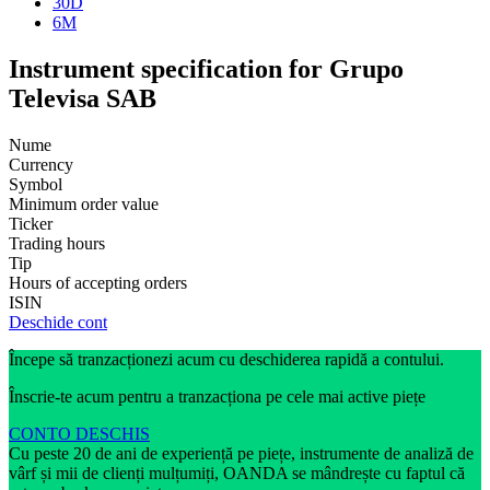
30D
6M
Instrument specification for Grupo
Televisa SAB
Nume
Currency
Symbol
Minimum order value
Ticker
Trading hours
Tip
Hours of accepting orders
ISIN
Deschide cont
Începe să tranzacționezi acum cu deschiderea rapidă a contului.
Înscrie-te acum pentru a tranzacționa pe cele mai active piețe
CONTO DESCHIS
Cu peste 20 de ani de experiență pe piețe, instrumente de analiză de
vârf și mii de clienți mulțumiți, OANDA se mândrește cu faptul că