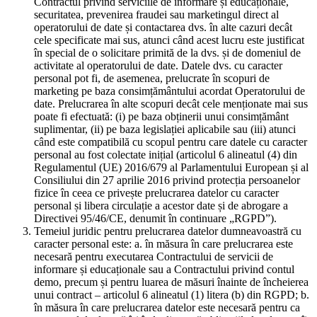
Contractul privind serviciile de informare și educaționale,
securitatea, prevenirea fraudei sau marketingul direct al
operatorului de date și contactarea dvs. în alte cazuri decât
cele specificate mai sus, atunci când acest lucru este justificat
în special de o solicitare primită de la dvs. și de domeniul de
activitate al operatorului de date. Datele dvs. cu caracter
personal pot fi, de asemenea, prelucrate în scopuri de
marketing pe baza consimțământului acordat Operatorului de
date. Prelucrarea în alte scopuri decât cele menționate mai sus
poate fi efectuată: (i) pe baza obținerii unui consimțământ
suplimentar, (ii) pe baza legislației aplicabile sau (iii) atunci
când este compatibilă cu scopul pentru care datele cu caracter
personal au fost colectate inițial (articolul 6 alineatul (4) din
Regulamentul (UE) 2016/679 al Parlamentului European și al
Consiliului din 27 aprilie 2016 privind protecția persoanelor
fizice în ceea ce privește prelucrarea datelor cu caracter
personal și libera circulație a acestor date și de abrogare a
Directivei 95/46/CE, denumit în continuare „RGPD”).
Temeiul juridic pentru prelucrarea datelor dumneavoastră cu
caracter personal este: a. în măsura în care prelucrarea este
necesară pentru executarea Contractului de servicii de
informare și educaționale sau a Contractului privind contul
demo, precum și pentru luarea de măsuri înainte de încheierea
unui contract – articolul 6 alineatul (1) litera (b) din RGPD; b.
în măsura în care prelucrarea datelor este necesară pentru ca