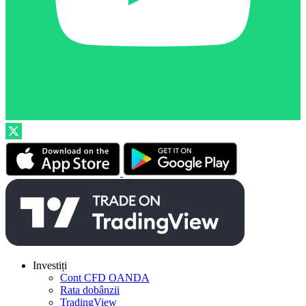
Investiți
Cont CFD OANDA
Rata dobânzii
TradingView