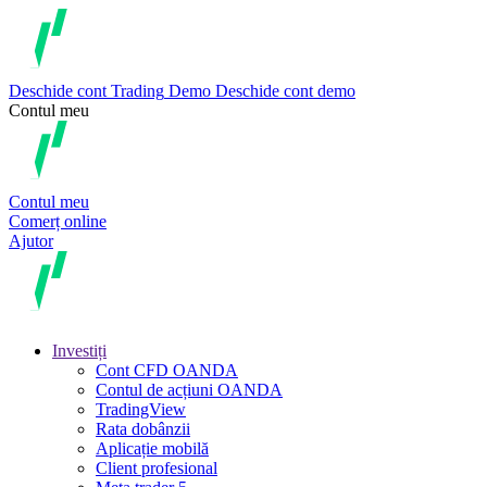
Deschide cont
Trading
Demo
Deschide cont demo
Contul meu
Contul meu
Comerț online
Ajutor
Investiți
Cont CFD OANDA
Contul de acțiuni OANDA
TradingView
Rata dobânzii
Aplicație mobilă
Client profesional