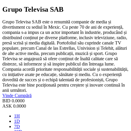
Grupo Televisa SAB
Grupo Televisa SAB este o renumită companie de media și
divertisment cu sediul în Mexic. Cu peste 70 de ani de experiență,
compania s-a impus ca un actor important în industrie, producând și
distribuind conținut pe diverse platforme, inclusiv televiziune, radio,
presă scrisă și media digitală. Portofoliul său cuprinde canale TV
populare, precum Canal de las Estrellas, Univision și Telehit, alături
de alte active media, precum publicații, muzică și sport. Grupo
Televisa se angajează să ofere conținut de înaltă calitate care să
distreze, să informeze și să inspire publicul din întreaga lume.
Compania acordă prioritate responsabilității sociale și sustenabilității,
cu inițiative axate pe educație, sănătate și mediu. Cu o experiență
dovedită de succes și o echipă talentată de profesioniști, Grupo
Televisa este bine poziționată pentru creștere și inovare continuă în
anii următori.
Vinde
Cumpără
BID
0.0000
ASK
0.0000
1H
1D
7D