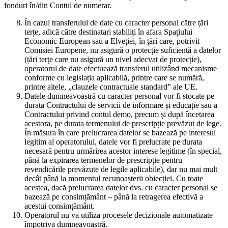
fonduri în/din Contul de numerar.
În cazul transferului de date cu caracter personal către țări
terțe, adică către destinatari stabiliți în afara Spațiului
Economic European sau a Elveției, în țări care, potrivit
Comisiei Europene, nu asigură o protecție suficientă a datelor
(țări terțe care nu asigură un nivel adecvat de protecție),
operatorul de date efectuează transferul utilizând mecanisme
conforme cu legislația aplicabilă, printre care se numără,
printre altele, „clauzele contractuale standard” ale UE.
Datele dumneavoastră cu caracter personal vor fi stocate pe
durata Contractului de servicii de informare și educație sau a
Contractului privind contul demo, precum și după încetarea
acestora, pe durata termenului de prescripție prevăzut de lege.
În măsura în care prelucrarea datelor se bazează pe interesul
legitim al operatorului, datele vor fi prelucrate pe durata
necesară pentru urmărirea acestor interese legitime (în special,
până la expirarea termenelor de prescripție pentru
revendicările prevăzute de legile aplicabile), dar nu mai mult
decât până la momentul recunoașterii obiecției. Cu toate
acestea, dacă prelucrarea datelor dvs. cu caracter personal se
bazează pe consimțământ – până la retragerea efectivă a
acestui consimțământ.
Operatorul nu va utiliza procesele decizionale automatizate
împotriva dumneavoastră.