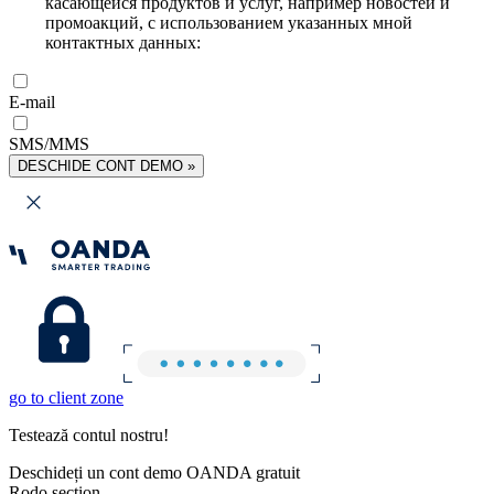
касающейся продуктов и услуг, например новостей и
промоакций, с использованием указанных мной
контактных данных:
E-mail
SMS/MMS
DESCHIDE CONT DEMO »
go to client zone
Testează contul nostru!
Deschideți un cont demo OANDA gratuit
Rodo section