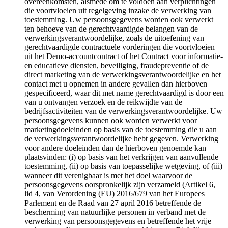
overeenkomsten, alsmede om te voldoen aan verplichtingen
die voortvloeien uit regelgeving inzake de verwerking van
toestemming. Uw persoonsgegevens worden ook verwerkt
ten behoeve van de gerechtvaardigde belangen van de
verwerkingsverantwoordelijke, zoals de uitoefening van
gerechtvaardigde contractuele vorderingen die voortvloeien
uit het Demo-accountcontract of het Contract voor informatie-
en educatieve diensten, beveiliging, fraudepreventie of de
direct marketing van de verwerkingsverantwoordelijke en het
contact met u opnemen in andere gevallen dan hierboven
gespecificeerd, waar dit met name gerechtvaardigd is door een
van u ontvangen verzoek en de reikwijdte van de
bedrijfsactiviteiten van de verwerkingsverantwoordelijke. Uw
persoonsgegevens kunnen ook worden verwerkt voor
marketingdoeleinden op basis van de toestemming die u aan
de verwerkingsverantwoordelijke hebt gegeven. Verwerking
voor andere doeleinden dan de hierboven genoemde kan
plaatsvinden: (i) op basis van het verkrijgen van aanvullende
toestemming, (ii) op basis van toepasselijke wetgeving, of (iii)
wanneer dit verenigbaar is met het doel waarvoor de
persoonsgegevens oorspronkelijk zijn verzameld (Artikel 6,
lid 4, van Verordening (EU) 2016/679 van het Europees
Parlement en de Raad van 27 april 2016 betreffende de
bescherming van natuurlijke personen in verband met de
verwerking van persoonsgegevens en betreffende het vrije