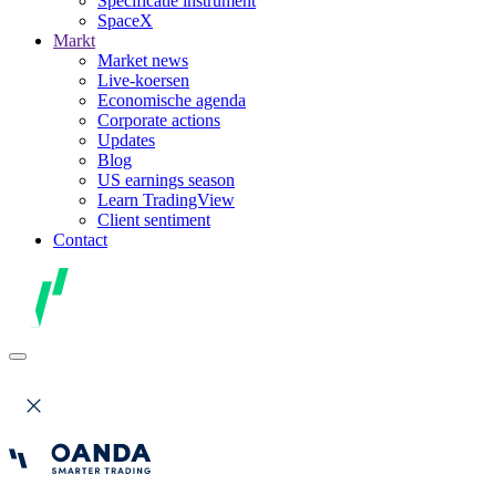
Specificatie instrument
SpaceX
Markt
Market news
Live-koersen
Economische agenda
Corporate actions
Updates
Blog
US earnings season
Learn TradingView
Client sentiment
Contact