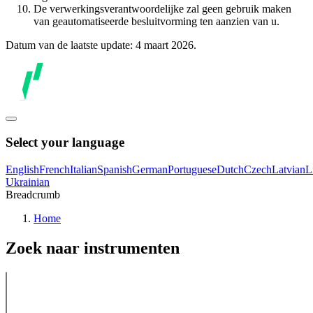
De verwerkingsverantwoordelijke zal geen gebruik maken
van geautomatiseerde besluitvorming ten aanzien van u.
Datum van de laatste update: 4 maart 2026.
Select your language
English
French
Italian
Spanish
German
Portuguese
Dutch
Czech
Latvian
L
Ukrainian
Breadcrumb
Home
Zoek naar instrumenten