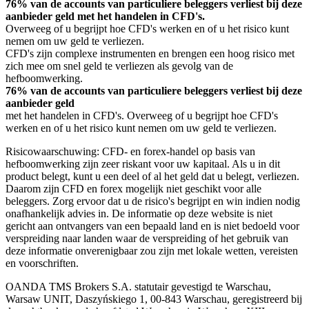
76% van de accounts van particuliere beleggers verliest bij deze
aanbieder geld met het handelen in CFD's.
Overweeg of u begrijpt hoe CFD's werken en of u het risico kunt
nemen om uw geld te verliezen.
CFD's zijn complexe instrumenten en brengen een hoog risico met
zich mee om snel geld te verliezen als gevolg van de
hefboomwerking.
76% van de accounts van particuliere beleggers verliest bij deze
aanbieder geld
met het handelen in CFD's. Overweeg of u begrijpt hoe CFD's
werken en of u het risico kunt nemen om uw geld te verliezen.
Risicowaarschuwing: CFD- en forex-handel op basis van
hefboomwerking zijn zeer riskant voor uw kapitaal. Als u in dit
product belegt, kunt u een deel of al het geld dat u belegt, verliezen.
Daarom zijn CFD en forex mogelijk niet geschikt voor alle
beleggers. Zorg ervoor dat u de risico's begrijpt en win indien nodig
onafhankelijk advies in. De informatie op deze website is niet
gericht aan ontvangers van een bepaald land en is niet bedoeld voor
verspreiding naar landen waar de verspreiding of het gebruik van
deze informatie onverenigbaar zou zijn met lokale wetten, vereisten
en voorschriften.
OANDA TMS Brokers S.A. statutair gevestigd te Warschau,
Warsaw UNIT, Daszyńskiego 1, 00-843 Warschau, geregistreerd bij