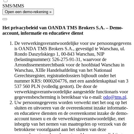
SMS/MMS
Open een demo-rekening »
Het privacybeleid van OANDA TMS Brokers S.A. – Demo-
account, informatie en educatieve dienst
De verwerkingsverantwoordelijke voor uw persoonsgegevens
is OANDA TMS Brokers S.A., gevestigd te Warschau, ul.
Rondo Daszyńskiego 1, 00-843 Warschau, NIP
(belastingnummer): 526-275-91-31, waarvoor de
Arrondissementsrechtbank voor de hoofdstad Warschau in
Warschau, XIIIe Handelsafdeling van het Nationaal
Gerechtsregister, registratiedossiers bijhoudt onder het
nummer KRS: 0000204776, met een aandelenkapitaal van 3
537 560 PLN (volledig gestort). De door de
verwerkingsverantwoordelijke aangestelde functionaris voor
gegevensbescherming is bereikbaar via e-mail:
odo@tms.pl
.
Uw persoonsgegevens worden verwerkt met het oog op het
sluiten en uitvoeren van de overeenkomst inzake informatie-
en educatieve diensten en de overeenkomst inzake de demo-
account tussen u en de verwerkingsverantwoordelijke, met
inbegrip van het nemen van maatregelen op verzoek van de
betrokkene voorafgaand aan het sluiten van deze