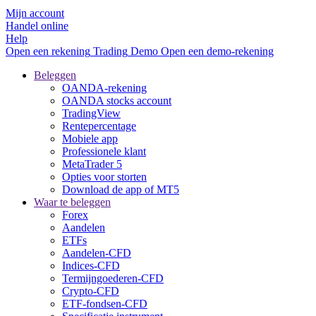
Mijn account
Handel online
Help
Open een rekening
Trading
Demo
Open een demo-rekening
Beleggen
OANDA-rekening
OANDA stocks account
TradingView
Rentepercentage
Mobiele app
Professionele klant
MetaTrader 5
Opties voor storten
Download de app of MT5
Waar te beleggen
Forex
Aandelen
ETFs
Aandelen-CFD
Indices-CFD
Termijngoederen-CFD
Crypto-CFD
ETF-fondsen-CFD