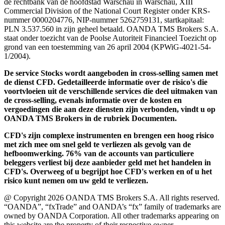
de rechtbank van de hoofdstad Warschau in Warschau, XIII
Commercial Division of the National Court Register onder KRS-
nummer 0000204776, NIP-nummer 5262759131, startkapitaal:
PLN 3.537.560 in zijn geheel betaald. OANDA TMS Brokers S.A.
staat onder toezicht van de Poolse Autoriteit Financieel Toezicht op
grond van een toestemming van 26 april 2004 (KPWiG-4021-54-
1/2004).
De service Stocks wordt aangeboden in cross-selling samen met
de dienst CFD. Gedetailleerde informatie over de risico's die
voortvloeien uit de verschillende services die deel uitmaken van
de cross-selling, evenals informatie over de kosten en
vergoedingen die aan deze diensten zijn verbonden, vindt u op
OANDA TMS Brokers in de rubriek Documenten.
CFD's zijn complexe instrumenten en brengen een hoog risico
met zich mee om snel geld te verliezen als gevolg van de
hefboomwerking. 76% van de accounts van particuliere
beleggers verliest bij deze aanbieder geld met het handelen in
CFD's. Overweeg of u begrijpt hoe CFD's werken en of u het
risico kunt nemen om uw geld te verliezen.
@ Copyright 2026 OANDA TMS Brokers S.A. All rights reserved.
“OANDA”, “fxTrade” and OANDA’s “fx” family of trademarks are
owned by OANDA Corporation. All other trademarks appearing on
this website are the property of their respective owner.