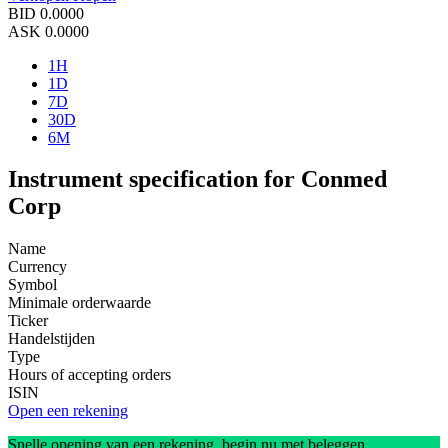
BID
0.0000
ASK
0.0000
1H
1D
7D
30D
6M
Instrument specification for Conmed
Corp
Name
Currency
Symbol
Minimale orderwaarde
Ticker
Handelstijden
Type
Hours of accepting orders
ISIN
Open een rekening
Snelle opening van een rekening, begin nu met beleggen