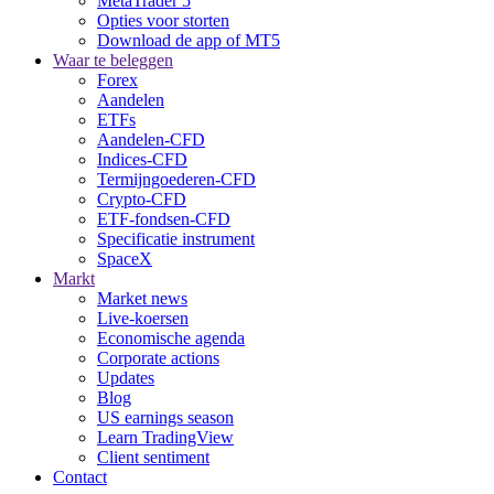
MetaTrader 5
Opties voor storten
Download de app of MT5
Waar te beleggen
Forex
Aandelen
ETFs
Aandelen-CFD
Indices-CFD
Termijngoederen-CFD
Crypto-CFD
ETF-fondsen-CFD
Specificatie instrument
SpaceX
Markt
Market news
Live-koersen
Economische agenda
Corporate actions
Updates
Blog
US earnings season
Learn TradingView
Client sentiment
Contact