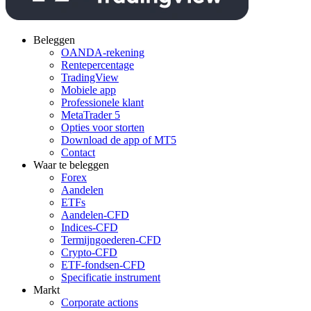
Beleggen
OANDA-rekening
Rentepercentage
TradingView
Mobiele app
Professionele klant
MetaTrader 5
Opties voor storten
Download de app of MT5
Contact
Waar te beleggen
Forex
Aandelen
ETFs
Aandelen-CFD
Indices-CFD
Termijngoederen-CFD
Crypto-CFD
ETF-fondsen-CFD
Specificatie instrument
Markt
Corporate actions