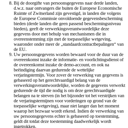
Bij de doorgifte van persoonsgegevens naar derde landen,
d.w.z. naar ontvangers die buiten de Europese Economische
Ruimte of Zwitserland zijn gevestigd, in landen die volgens
de Europese Commissie onvoldoende gegevensbescherming
bieden (derde landen die geen passend beschermingsniveau
bieden), geeft de verwerkingsverantwoordelijke deze
gegevens door met behulp van mechanismen die in
overeenstemming zijn met de toepasselijke wetgeving,
waaronder onder meer de „standaardcontractbepalingen“ van
de EU.
Uw persoonsgegevens worden bewaard voor de duur van de
overeenkomst inzake de informatie- en voorlichtingsdienst of
de overeenkomst inzake de demo-account, en ook na
beëindiging daarvan gedurende de wettelijke
verjaringstermijn. Voor zover de verwerking van gegevens is
gebaseerd op het gerechtvaardigd belang van de
verwerkingsverantwoordelijke, worden de gegevens verwerkt
gedurende de tijd die nodig is om deze gerechtvaardigde
belangen na te streven (in het bijzonder tot het verstrijken van
de verjaringstermijnen voor vorderingen op grond van de
toepasselijke wetgeving), maar niet langer dan het moment
waarop het bezwaar wordt erkend. Indien de verwerking van
uw persoonsgegevens echter is gebaseerd op toestemming,
geldt dit totdat deze toestemming daadwerkelijk wordt
ingetrokken.