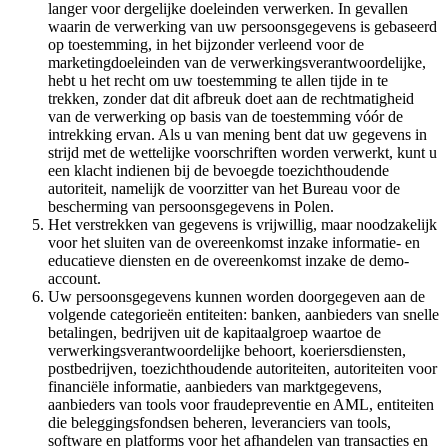
langer voor dergelijke doeleinden verwerken. In gevallen
waarin de verwerking van uw persoonsgegevens is gebaseerd
op toestemming, in het bijzonder verleend voor de
marketingdoeleinden van de verwerkingsverantwoordelijke,
hebt u het recht om uw toestemming te allen tijde in te
trekken, zonder dat dit afbreuk doet aan de rechtmatigheid
van de verwerking op basis van de toestemming vóór de
intrekking ervan. Als u van mening bent dat uw gegevens in
strijd met de wettelijke voorschriften worden verwerkt, kunt u
een klacht indienen bij de bevoegde toezichthoudende
autoriteit, namelijk de voorzitter van het Bureau voor de
bescherming van persoonsgegevens in Polen.
Het verstrekken van gegevens is vrijwillig, maar noodzakelijk
voor het sluiten van de overeenkomst inzake informatie- en
educatieve diensten en de overeenkomst inzake de demo-
account.
Uw persoonsgegevens kunnen worden doorgegeven aan de
volgende categorieën entiteiten: banken, aanbieders van snelle
betalingen, bedrijven uit de kapitaalgroep waartoe de
verwerkingsverantwoordelijke behoort, koeriersdiensten,
postbedrijven, toezichthoudende autoriteiten, autoriteiten voor
financiële informatie, aanbieders van marktgegevens,
aanbieders van tools voor fraudepreventie en AML, entiteiten
die beleggingsfondsen beheren, leveranciers van tools,
software en platforms voor het afhandelen van transacties en