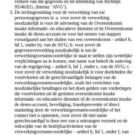
verkeer van die gegevens en tot intrekking van Richtlijn
95/46/EG, (hierna: ‘AVG’).
De rechtsgrondslag voor de verwerking van uw
persoonsgegevens is: a. voor zover de verwerking
noodzakelijk is voor de uitvoering van de Overeenkomst
inzake informatie- en educatieve diensten of de Overeenkomst
inzake de demo-account en voor het nemen van stappen
voorafgaand aan het sluiten van een overeenkomst – artikel 6,
lid 1, onder b), van de AVG; b. voor zover de
gegevensverwerking noodzakelijk is om de
verwerkingsverantwoordelijke in staat te stellen zijn wettelijke
verplichtingen na te komen, met name wat betreft de naleving
van de regelgeving – artikel 6, lid 1, onder c, van de AVG; c.
voor zover de verwerking noodzakelijk is voor doeleinden die
voortvloeien uit de gerechtvaardigde belangen van de
verwerkingsverantwoordelijke, zoals het verrichten van
noodzakelijke betalingen en het doen gelden van vorderingen
die voortvloeien uit de gesloten overeenkomst inzake
informatie- en educatieve diensten of de overeenkomst inzake
de demo-account, beveiliging, fraudepreventie of direct
marketing door de verwerkingsverantwoordelijke of het
contact met u opnemen, voor zover dit met name
gerechtvaardigd is door een van u ontvangen verzoek en de
reikwijdte van de bedrijfsactiviteiten van de
verwerkingsverantwoordelijke – artikel 6, lid 1, onder f, van