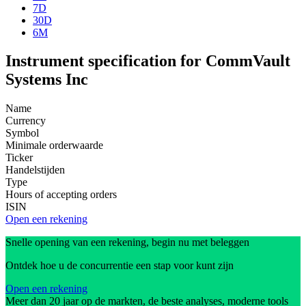
7D
30D
6M
Instrument specification for CommVault
Systems Inc
Name
Currency
Symbol
Minimale orderwaarde
Ticker
Handelstijden
Type
Hours of accepting orders
ISIN
Open een rekening
Snelle opening van een rekening, begin nu met beleggen
Ontdek hoe u de concurrentie een stap voor kunt zijn
Open een rekening
Meer dan 20 jaar op de markten, de beste analyses, moderne tools