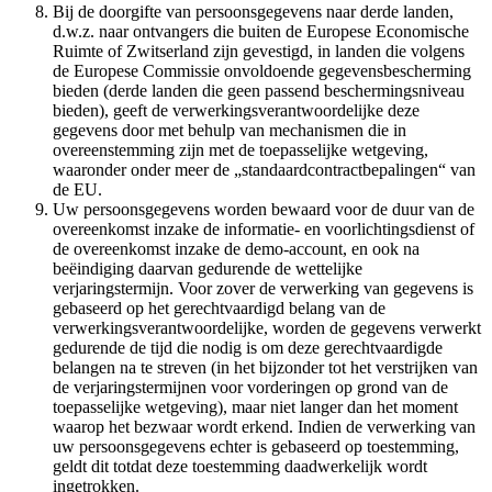
Bij de doorgifte van persoonsgegevens naar derde landen,
d.w.z. naar ontvangers die buiten de Europese Economische
Ruimte of Zwitserland zijn gevestigd, in landen die volgens
de Europese Commissie onvoldoende gegevensbescherming
bieden (derde landen die geen passend beschermingsniveau
bieden), geeft de verwerkingsverantwoordelijke deze
gegevens door met behulp van mechanismen die in
overeenstemming zijn met de toepasselijke wetgeving,
waaronder onder meer de „standaardcontractbepalingen“ van
de EU.
Uw persoonsgegevens worden bewaard voor de duur van de
overeenkomst inzake de informatie- en voorlichtingsdienst of
de overeenkomst inzake de demo-account, en ook na
beëindiging daarvan gedurende de wettelijke
verjaringstermijn. Voor zover de verwerking van gegevens is
gebaseerd op het gerechtvaardigd belang van de
verwerkingsverantwoordelijke, worden de gegevens verwerkt
gedurende de tijd die nodig is om deze gerechtvaardigde
belangen na te streven (in het bijzonder tot het verstrijken van
de verjaringstermijnen voor vorderingen op grond van de
toepasselijke wetgeving), maar niet langer dan het moment
waarop het bezwaar wordt erkend. Indien de verwerking van
uw persoonsgegevens echter is gebaseerd op toestemming,
geldt dit totdat deze toestemming daadwerkelijk wordt
ingetrokken.