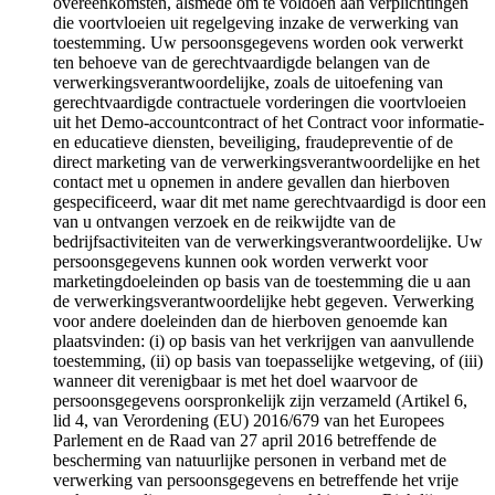
overeenkomsten, alsmede om te voldoen aan verplichtingen
die voortvloeien uit regelgeving inzake de verwerking van
toestemming. Uw persoonsgegevens worden ook verwerkt
ten behoeve van de gerechtvaardigde belangen van de
verwerkingsverantwoordelijke, zoals de uitoefening van
gerechtvaardigde contractuele vorderingen die voortvloeien
uit het Demo-accountcontract of het Contract voor informatie-
en educatieve diensten, beveiliging, fraudepreventie of de
direct marketing van de verwerkingsverantwoordelijke en het
contact met u opnemen in andere gevallen dan hierboven
gespecificeerd, waar dit met name gerechtvaardigd is door een
van u ontvangen verzoek en de reikwijdte van de
bedrijfsactiviteiten van de verwerkingsverantwoordelijke. Uw
persoonsgegevens kunnen ook worden verwerkt voor
marketingdoeleinden op basis van de toestemming die u aan
de verwerkingsverantwoordelijke hebt gegeven. Verwerking
voor andere doeleinden dan de hierboven genoemde kan
plaatsvinden: (i) op basis van het verkrijgen van aanvullende
toestemming, (ii) op basis van toepasselijke wetgeving, of (iii)
wanneer dit verenigbaar is met het doel waarvoor de
persoonsgegevens oorspronkelijk zijn verzameld (Artikel 6,
lid 4, van Verordening (EU) 2016/679 van het Europees
Parlement en de Raad van 27 april 2016 betreffende de
bescherming van natuurlijke personen in verband met de
verwerking van persoonsgegevens en betreffende het vrije