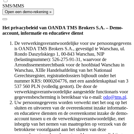
SMS/MMS
Open een demo-rekening »
Het privacybeleid van OANDA TMS Brokers S.A. – Demo-
account, informatie en educatieve dienst
De verwerkingsverantwoordelijke voor uw persoonsgegevens
is OANDA TMS Brokers S.A., gevestigd te Warschau, ul.
Rondo Daszyńskiego 1, 00-843 Warschau, NIP
(belastingnummer): 526-275-91-31, waarvoor de
Arrondissementsrechtbank voor de hoofdstad Warschau in
Warschau, XIIIe Handelsafdeling van het Nationaal
Gerechtsregister, registratiedossiers bijhoudt onder het
nummer KRS: 0000204776, met een aandelenkapitaal van 3
537 560 PLN (volledig gestort). De door de
verwerkingsverantwoordelijke aangestelde functionaris voor
gegevensbescherming is bereikbaar via e-mail:
odo@tms.pl
.
Uw persoonsgegevens worden verwerkt met het oog op het
sluiten en uitvoeren van de overeenkomst inzake informatie-
en educatieve diensten en de overeenkomst inzake de demo-
account tussen u en de verwerkingsverantwoordelijke, met
inbegrip van het nemen van maatregelen op verzoek van de
betrokkene voorafgaand aan het sluiten van deze