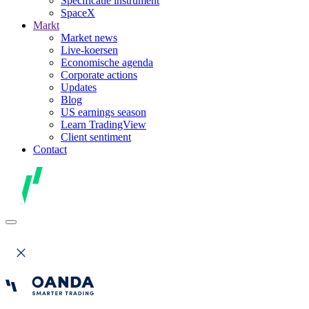
Specificatie instrument
SpaceX
Markt
Market news
Live-koersen
Economische agenda
Corporate actions
Updates
Blog
US earnings season
Learn TradingView
Client sentiment
Contact