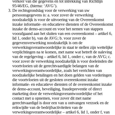
verkeer van die gegevens en tot intrekking van Richtlijn
95/46/EG, (hierna: ‘AVG’).
De rechtsgrondslag voor de verwerking van uw
persoonsgegevens is: a. voor zover de verwerking
noodzakelijk is voor de uitvoering van de Overeenkomst
inzake informatie- en educatieve diensten of de Overeenkomst
inzake de demo-account en voor het nemen van stappen
voorafgaand aan het sluiten van een overeenkomst – artikel 6,
lid 1, onder b), van de AVG; b. voor zover de
gegevensverwerking noodzakelijk is om de
verwerkingsverantwoordelijke in staat te stellen zijn wettelijke
verplichtingen na te komen, met name wat betreft de naleving
van de regelgeving – artikel 6, lid 1, onder c, van de AVG; c.
voor zover de verwerking noodzakelijk is voor doeleinden die
voortvloeien uit de gerechtvaardigde belangen van de
verwerkingsverantwoordelijke, zoals het verrichten van
noodzakelijke betalingen en het doen gelden van vorderingen
die voortvloeien uit de gesloten overeenkomst inzake
informatie- en educatieve diensten of de overeenkomst inzake
de demo-account, beveiliging, fraudepreventie of direct
marketing door de verwerkingsverantwoordelijke of het
contact met u opnemen, voor zover dit met name
gerechtvaardigd is door een van u ontvangen verzoek en de
reikwijdte van de bedrijfsactiviteiten van de
verwerkingsverantwoordelijke – artikel 6, lid 1, onder f, van