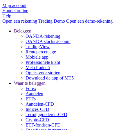
Mijn account
Handel online
Help
Open een rekening
Trading
Demo
Open een demo-rekening
Beleggen
OANDA-rekening
OANDA stocks account
TradingView
Rentepercentage
Mobiele app
Professionele klant
MetaTrader 5
Opties voor storten
Download de app of MT5
Waar te beleggen
Forex
Aandelen
ETFs
Aandelen-CFD
Indices-CFD
Termijngoederen-CFD
Crypto-CFD
ETF-fondsen-CFD