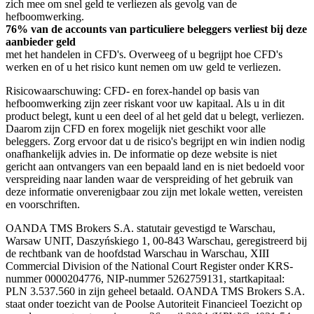
zich mee om snel geld te verliezen als gevolg van de
hefboomwerking.
76% van de accounts van particuliere beleggers verliest bij deze
aanbieder geld
met het handelen in CFD's. Overweeg of u begrijpt hoe CFD's
werken en of u het risico kunt nemen om uw geld te verliezen.
Risicowaarschuwing: CFD- en forex-handel op basis van
hefboomwerking zijn zeer riskant voor uw kapitaal. Als u in dit
product belegt, kunt u een deel of al het geld dat u belegt, verliezen.
Daarom zijn CFD en forex mogelijk niet geschikt voor alle
beleggers. Zorg ervoor dat u de risico's begrijpt en win indien nodig
onafhankelijk advies in. De informatie op deze website is niet
gericht aan ontvangers van een bepaald land en is niet bedoeld voor
verspreiding naar landen waar de verspreiding of het gebruik van
deze informatie onverenigbaar zou zijn met lokale wetten, vereisten
en voorschriften.
OANDA TMS Brokers S.A. statutair gevestigd te Warschau,
Warsaw UNIT, Daszyńskiego 1, 00-843 Warschau, geregistreerd bij
de rechtbank van de hoofdstad Warschau in Warschau, XIII
Commercial Division of the National Court Register onder KRS-
nummer 0000204776, NIP-nummer 5262759131, startkapitaal:
PLN 3.537.560 in zijn geheel betaald. OANDA TMS Brokers S.A.
staat onder toezicht van de Poolse Autoriteit Financieel Toezicht op