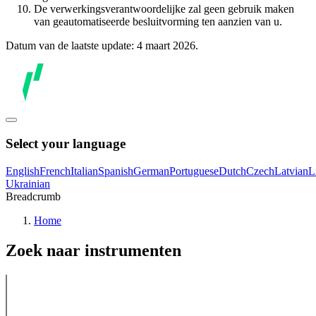
De verwerkingsverantwoordelijke zal geen gebruik maken
van geautomatiseerde besluitvorming ten aanzien van u.
Datum van de laatste update: 4 maart 2026.
Select your language
English
French
Italian
Spanish
German
Portuguese
Dutch
Czech
Latvian
L
Ukrainian
Breadcrumb
Home
Zoek naar instrumenten