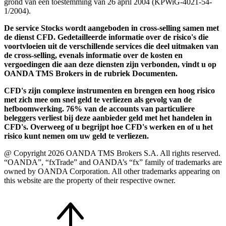
grond van een toestemming van 26 april 2004 (KPWiG-4021-54-
1/2004).
De service Stocks wordt aangeboden in cross-selling samen met
de dienst CFD. Gedetailleerde informatie over de risico's die
voortvloeien uit de verschillende services die deel uitmaken van
de cross-selling, evenals informatie over de kosten en
vergoedingen die aan deze diensten zijn verbonden, vindt u op
OANDA TMS Brokers in de rubriek Documenten.
CFD's zijn complexe instrumenten en brengen een hoog risico
met zich mee om snel geld te verliezen als gevolg van de
hefboomwerking. 76% van de accounts van particuliere
beleggers verliest bij deze aanbieder geld met het handelen in
CFD's. Overweeg of u begrijpt hoe CFD's werken en of u het
risico kunt nemen om uw geld te verliezen.
@ Copyright 2026 OANDA TMS Brokers S.A. All rights reserved.
“OANDA”, “fxTrade” and OANDA’s “fx” family of trademarks are
owned by OANDA Corporation. All other trademarks appearing on
this website are the property of their respective owner.