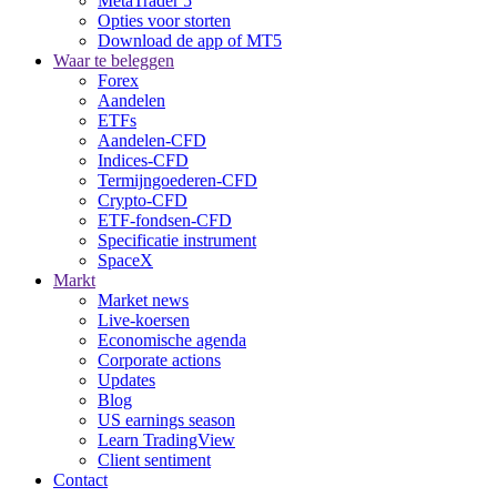
MetaTrader 5
Opties voor storten
Download de app of MT5
Waar te beleggen
Forex
Aandelen
ETFs
Aandelen-CFD
Indices-CFD
Termijngoederen-CFD
Crypto-CFD
ETF-fondsen-CFD
Specificatie instrument
SpaceX
Markt
Market news
Live-koersen
Economische agenda
Corporate actions
Updates
Blog
US earnings season
Learn TradingView
Client sentiment
Contact