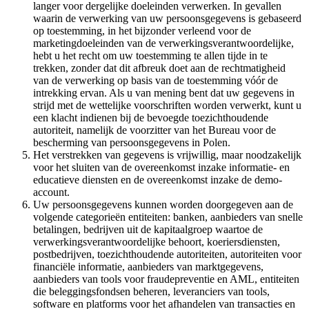
langer voor dergelijke doeleinden verwerken. In gevallen
waarin de verwerking van uw persoonsgegevens is gebaseerd
op toestemming, in het bijzonder verleend voor de
marketingdoeleinden van de verwerkingsverantwoordelijke,
hebt u het recht om uw toestemming te allen tijde in te
trekken, zonder dat dit afbreuk doet aan de rechtmatigheid
van de verwerking op basis van de toestemming vóór de
intrekking ervan. Als u van mening bent dat uw gegevens in
strijd met de wettelijke voorschriften worden verwerkt, kunt u
een klacht indienen bij de bevoegde toezichthoudende
autoriteit, namelijk de voorzitter van het Bureau voor de
bescherming van persoonsgegevens in Polen.
Het verstrekken van gegevens is vrijwillig, maar noodzakelijk
voor het sluiten van de overeenkomst inzake informatie- en
educatieve diensten en de overeenkomst inzake de demo-
account.
Uw persoonsgegevens kunnen worden doorgegeven aan de
volgende categorieën entiteiten: banken, aanbieders van snelle
betalingen, bedrijven uit de kapitaalgroep waartoe de
verwerkingsverantwoordelijke behoort, koeriersdiensten,
postbedrijven, toezichthoudende autoriteiten, autoriteiten voor
financiële informatie, aanbieders van marktgegevens,
aanbieders van tools voor fraudepreventie en AML, entiteiten
die beleggingsfondsen beheren, leveranciers van tools,
software en platforms voor het afhandelen van transacties en