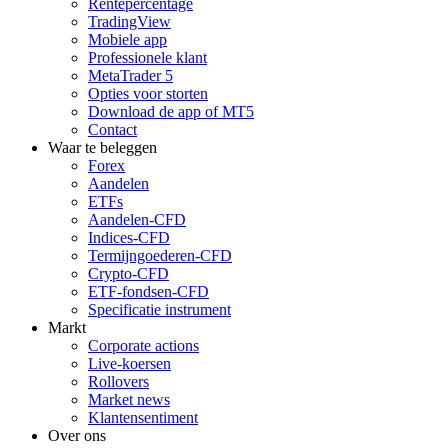
Rentepercentage
TradingView
Mobiele app
Professionele klant
MetaTrader 5
Opties voor storten
Download de app of MT5
Contact
Waar te beleggen
Forex
Aandelen
ETFs
Aandelen-CFD
Indices-CFD
Termijngoederen-CFD
Crypto-CFD
ETF-fondsen-CFD
Specificatie instrument
Markt
Corporate actions
Live-koersen
Rollovers
Market news
Klantensentiment
Over ons