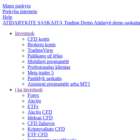
Mano paskyra
Prekyba internetu
Help
ATIDARYKITE SĄSKAITĄ
Trading
Demo
Atidaryti demo sąskaitą
Investuok
CFD konts
Brokeru konts
TradingView
Palūkanų už lėšas
Mobilioji programėlė
Profesionalus klientas
Meta trader 5
Papildyk sąskaitą
Atsisiųsti programėlę arba MT5
į ką investuoti
Forex
Akcijų
ETFs
Akcijų CFD
Ideksai CFD
CFD žaliavos
Kriptovaliutų CFD
ETF CFD