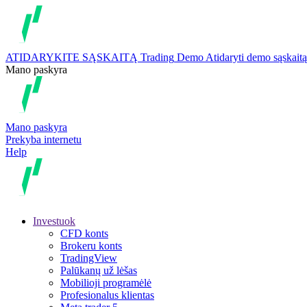
ATIDARYKITE SĄSKAITĄ
Trading
Demo
Atidaryti demo sąskaitą
Mano paskyra
Mano paskyra
Prekyba internetu
Help
Investuok
CFD konts
Brokeru konts
TradingView
Palūkanų už lėšas
Mobilioji programėlė
Profesionalus klientas