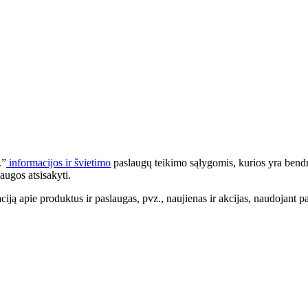
.”
informacijos ir švietimo
paslaugų teikimo sąlygomis, kurios yra bendr
augos atsisakyti.
apie produktus ir paslaugas, pvz., naujienas ir akcijas, naudojant pa