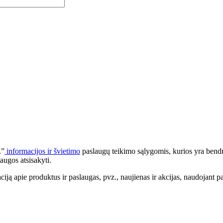
.”
informacijos ir švietimo
paslaugų teikimo sąlygomis, kurios yra bendr
augos atsisakyti.
apie produktus ir paslaugas, pvz., naujienas ir akcijas, naudojant pa