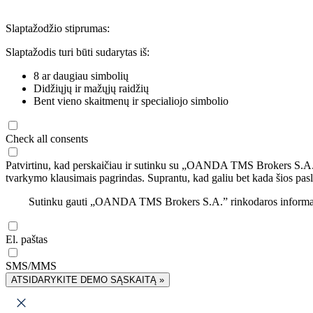
Slaptažodžio stiprumas:
Slaptažodis turi būti sudarytas iš:
8 ar daugiau simbolių
Didžiųjų ir mažųjų raidžių
Bent vieno skaitmenų ir specialiojo simbolio
Check all consents
Patvirtinu, kad perskaičiau ir sutinku su „OANDA TMS Brokers S.A
tvarkymo klausimais pagrindas. Suprantu, kad galiu bet kada šios pasl
Sutinku gauti „OANDA TMS Brokers S.A.” rinkodaros informaciją 
El. paštas
SMS/MMS
ATSIDARYKITE DEMO SĄSKAITĄ »