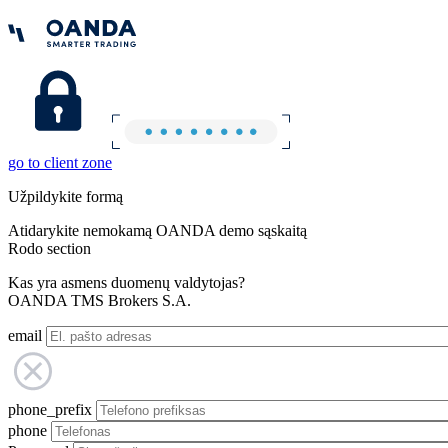
go to client zone
Užpildykite formą
Atidarykite nemokamą OANDA demo sąskaitą
Rodo section
Kas yra asmens duomenų valdytojas?
OANDA TMS Brokers S.A.
email
phone_prefix
phone