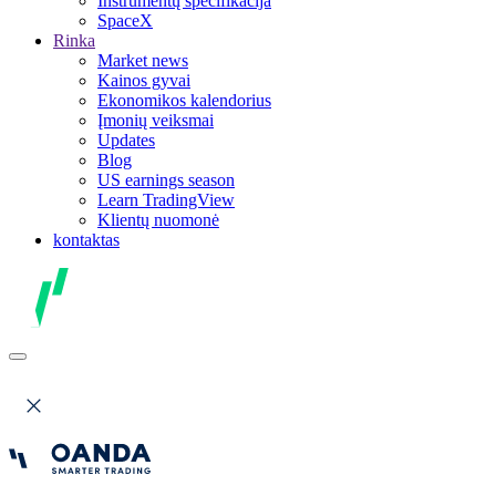
Instrumentų specifikacija
SpaceX
Rinka
Market news
Kainos gyvai
Ekonomikos kalendorius
Įmonių veiksmai
Updates
Blog
US earnings season
Learn TradingView
Klientų nuomonė
kontaktas