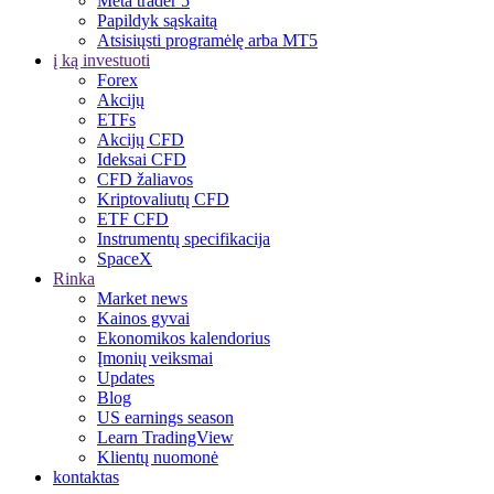
Meta trader 5
Papildyk sąskaitą
Atsisiųsti programėlę arba MT5
į ką investuoti
Forex
Akcijų
ETFs
Akcijų CFD
Ideksai CFD
CFD žaliavos
Kriptovaliutų CFD
ETF CFD
Instrumentų specifikacija
SpaceX
Rinka
Market news
Kainos gyvai
Ekonomikos kalendorius
Įmonių veiksmai
Updates
Blog
US earnings season
Learn TradingView
Klientų nuomonė
kontaktas