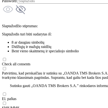
Password
Slaptažodžio stiprumas:
Slaptažodis turi būti sudarytas iš:
8 ar daugiau simbolių
Didžiųjų ir mažųjų raidžių
Bent vieno skaitmenų ir specialiojo simbolio
Check all consents
Patvirtinu, kad perskaičiau ir sutinku su „OANDA TMS Brokers S.A
tvarkymo klausimais pagrindas. Suprantu, kad galiu bet kada šios pasl
Sutinku gauti „OANDA TMS Brokers S.A.” rinkodaros informaciją 
El. paštas
SMS/MMS