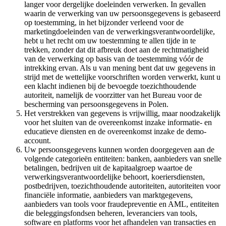
langer voor dergelijke doeleinden verwerken. In gevallen
waarin de verwerking van uw persoonsgegevens is gebaseerd
op toestemming, in het bijzonder verleend voor de
marketingdoeleinden van de verwerkingsverantwoordelijke,
hebt u het recht om uw toestemming te allen tijde in te
trekken, zonder dat dit afbreuk doet aan de rechtmatigheid
van de verwerking op basis van de toestemming vóór de
intrekking ervan. Als u van mening bent dat uw gegevens in
strijd met de wettelijke voorschriften worden verwerkt, kunt u
een klacht indienen bij de bevoegde toezichthoudende
autoriteit, namelijk de voorzitter van het Bureau voor de
bescherming van persoonsgegevens in Polen.
Het verstrekken van gegevens is vrijwillig, maar noodzakelijk
voor het sluiten van de overeenkomst inzake informatie- en
educatieve diensten en de overeenkomst inzake de demo-
account.
Uw persoonsgegevens kunnen worden doorgegeven aan de
volgende categorieën entiteiten: banken, aanbieders van snelle
betalingen, bedrijven uit de kapitaalgroep waartoe de
verwerkingsverantwoordelijke behoort, koeriersdiensten,
postbedrijven, toezichthoudende autoriteiten, autoriteiten voor
financiële informatie, aanbieders van marktgegevens,
aanbieders van tools voor fraudepreventie en AML, entiteiten
die beleggingsfondsen beheren, leveranciers van tools,
software en platforms voor het afhandelen van transacties en