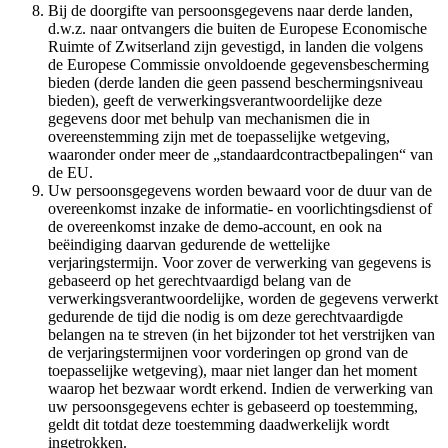
Bij de doorgifte van persoonsgegevens naar derde landen,
d.w.z. naar ontvangers die buiten de Europese Economische
Ruimte of Zwitserland zijn gevestigd, in landen die volgens
de Europese Commissie onvoldoende gegevensbescherming
bieden (derde landen die geen passend beschermingsniveau
bieden), geeft de verwerkingsverantwoordelijke deze
gegevens door met behulp van mechanismen die in
overeenstemming zijn met de toepasselijke wetgeving,
waaronder onder meer de „standaardcontractbepalingen“ van
de EU.
Uw persoonsgegevens worden bewaard voor de duur van de
overeenkomst inzake de informatie- en voorlichtingsdienst of
de overeenkomst inzake de demo-account, en ook na
beëindiging daarvan gedurende de wettelijke
verjaringstermijn. Voor zover de verwerking van gegevens is
gebaseerd op het gerechtvaardigd belang van de
verwerkingsverantwoordelijke, worden de gegevens verwerkt
gedurende de tijd die nodig is om deze gerechtvaardigde
belangen na te streven (in het bijzonder tot het verstrijken van
de verjaringstermijnen voor vorderingen op grond van de
toepasselijke wetgeving), maar niet langer dan het moment
waarop het bezwaar wordt erkend. Indien de verwerking van
uw persoonsgegevens echter is gebaseerd op toestemming,
geldt dit totdat deze toestemming daadwerkelijk wordt
ingetrokken.