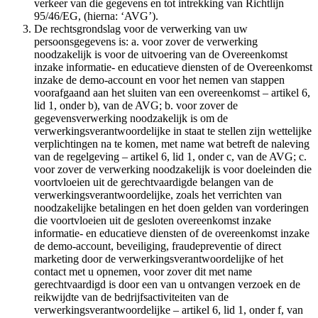
verkeer van die gegevens en tot intrekking van Richtlijn
95/46/EG, (hierna: ‘AVG’).
De rechtsgrondslag voor de verwerking van uw
persoonsgegevens is: a. voor zover de verwerking
noodzakelijk is voor de uitvoering van de Overeenkomst
inzake informatie- en educatieve diensten of de Overeenkomst
inzake de demo-account en voor het nemen van stappen
voorafgaand aan het sluiten van een overeenkomst – artikel 6,
lid 1, onder b), van de AVG; b. voor zover de
gegevensverwerking noodzakelijk is om de
verwerkingsverantwoordelijke in staat te stellen zijn wettelijke
verplichtingen na te komen, met name wat betreft de naleving
van de regelgeving – artikel 6, lid 1, onder c, van de AVG; c.
voor zover de verwerking noodzakelijk is voor doeleinden die
voortvloeien uit de gerechtvaardigde belangen van de
verwerkingsverantwoordelijke, zoals het verrichten van
noodzakelijke betalingen en het doen gelden van vorderingen
die voortvloeien uit de gesloten overeenkomst inzake
informatie- en educatieve diensten of de overeenkomst inzake
de demo-account, beveiliging, fraudepreventie of direct
marketing door de verwerkingsverantwoordelijke of het
contact met u opnemen, voor zover dit met name
gerechtvaardigd is door een van u ontvangen verzoek en de
reikwijdte van de bedrijfsactiviteiten van de
verwerkingsverantwoordelijke – artikel 6, lid 1, onder f, van