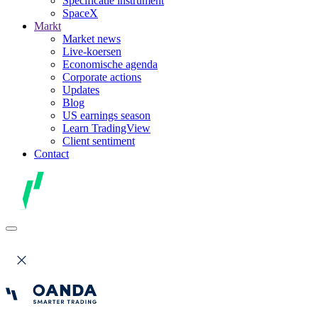
Specificatie instrument
SpaceX
Markt
Market news
Live-koersen
Economische agenda
Corporate actions
Updates
Blog
US earnings season
Learn TradingView
Client sentiment
Contact