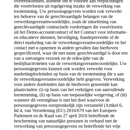
overeenkomsten, alsmede om te voldoen aan verplichtingen
die voortvloeien uit regelgeving inzake de verwerking van
toestemming. Uw persoonsgegevens worden ook verwerkt
ten behoeve van de gerechtvaardigde belangen van de
verwerkingsverantwoordelijke, zoals de uitoefening van
gerechtvaardigde contractuele vorderingen die voortvloeien
uit het Demo-accountcontract of het Contract voor informatie-
en educatieve diensten, beveiliging, fraudepreventie of de
direct marketing van de verwerkingsverantwoordelijke en het
contact met u opnemen in andere gevallen dan hierboven
gespecificeerd, waar dit met name gerechtvaardigd is door een
van u ontvangen verzoek en de reikwijdte van de
bedrijfsactiviteiten van de verwerkingsverantwoordelijke. Uw
persoonsgegevens kunnen ook worden verwerkt voor
marketingdoeleinden op basis van de toestemming die u aan
de verwerkingsverantwoordelijke hebt gegeven. Verwerking
voor andere doeleinden dan de hierboven genoemde kan
plaatsvinden: (i) op basis van het verkrijgen van aanvullende
toestemming, (ii) op basis van toepasselijke wetgeving, of (iii)
wanneer dit verenigbaar is met het doel waarvoor de
persoonsgegevens oorspronkelijk zijn verzameld (Artikel 6,
lid 4, van Verordening (EU) 2016/679 van het Europees
Parlement en de Raad van 27 april 2016 betreffende de
bescherming van natuurlijke personen in verband met de
verwerking van persoonsgegevens en betreffende het vrije