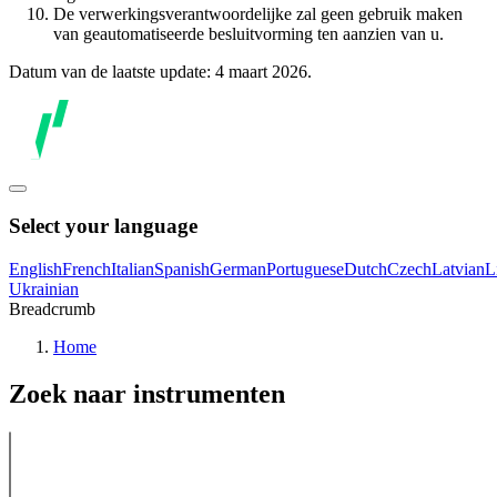
De verwerkingsverantwoordelijke zal geen gebruik maken
van geautomatiseerde besluitvorming ten aanzien van u.
Datum van de laatste update: 4 maart 2026.
Select your language
English
French
Italian
Spanish
German
Portuguese
Dutch
Czech
Latvian
L
Ukrainian
Breadcrumb
Home
Zoek naar instrumenten