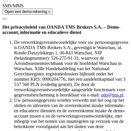
SMS/MMS
Open een demo-rekening »
Het privacybeleid van OANDA TMS Brokers S.A. – Demo-
account, informatie en educatieve dienst
De verwerkingsverantwoordelijke voor uw persoonsgegevens
is OANDA TMS Brokers S.A., gevestigd te Warschau, ul.
Rondo Daszyńskiego 1, 00-843 Warschau, NIP
(belastingnummer): 526-275-91-31, waarvoor de
Arrondissementsrechtbank voor de hoofdstad Warschau in
Warschau, XIIIe Handelsafdeling van het Nationaal
Gerechtsregister, registratiedossiers bijhoudt onder het
nummer KRS: 0000204776, met een aandelenkapitaal van 3
537 560 PLN (volledig gestort). De door de
verwerkingsverantwoordelijke aangestelde functionaris voor
gegevensbescherming is bereikbaar via e-mail:
odo@tms.pl
.
Uw persoonsgegevens worden verwerkt met het oog op het
sluiten en uitvoeren van de overeenkomst inzake informatie-
en educatieve diensten en de overeenkomst inzake de demo-
account tussen u en de verwerkingsverantwoordelijke, met
inbegrip van het nemen van maatregelen op verzoek van de
betrokkene voorafgaand aan het sluiten van deze