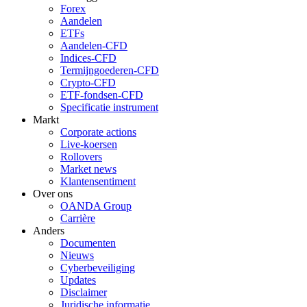
Forex
Aandelen
ETFs
Aandelen-CFD
Indices-CFD
Termijngoederen-CFD
Crypto-CFD
ETF-fondsen-CFD
Specificatie instrument
Markt
Corporate actions
Live-koersen
Rollovers
Market news
Klantensentiment
Over ons
OANDA Group
Carrière
Anders
Documenten
Nieuws
Cyberbeveiliging
Updates
Disclaimer
Juridische informatie