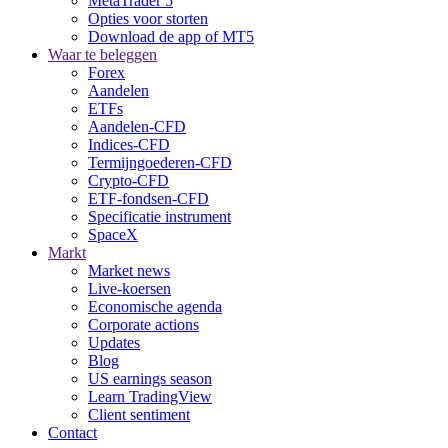
MetaTrader 5
Opties voor storten
Download de app of MT5
Waar te beleggen
Forex
Aandelen
ETFs
Aandelen-CFD
Indices-CFD
Termijngoederen-CFD
Crypto-CFD
ETF-fondsen-CFD
Specificatie instrument
SpaceX
Markt
Market news
Live-koersen
Economische agenda
Corporate actions
Updates
Blog
US earnings season
Learn TradingView
Client sentiment
Contact