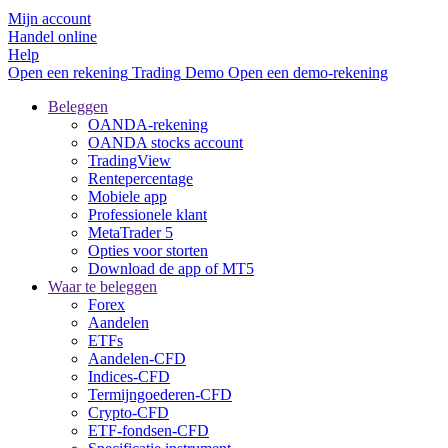
Mijn account
Handel online
Help
Open een rekening
Trading
Demo
Open een demo-rekening
Beleggen
OANDA-rekening
OANDA stocks account
TradingView
Rentepercentage
Mobiele app
Professionele klant
MetaTrader 5
Opties voor storten
Download de app of MT5
Waar te beleggen
Forex
Aandelen
ETFs
Aandelen-CFD
Indices-CFD
Termijngoederen-CFD
Crypto-CFD
ETF-fondsen-CFD