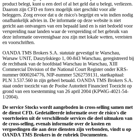
product belegt, kunt u een deel of al het geld dat u belegt, verliezen.
Daarom zijn CFD en forex mogelijk niet geschikt voor alle
beleggers. Zorg ervoor dat u de risico's begrijpt en win indien nodig
onafhankelijk advies in. De informatie op deze website is niet
gericht aan ontvangers van een bepaald land en is niet bedoeld voor
verspreiding naar landen waar de verspreiding of het gebruik van
deze informatie onverenigbaar zou zijn met lokale wetten, vereisten
en voorschriften.
OANDA TMS Brokers S.A. statutair gevestigd te Warschau,
Warsaw UNIT, Daszyńskiego 1, 00-843 Warschau, geregistreerd bij
de rechtbank van de hoofdstad Warschau in Warschau, XIII
Commercial Division of the National Court Register onder KRS-
nummer 0000204776, NIP-nummer 5262759131, startkapitaal:
PLN 3.537.560 in zijn geheel betaald. OANDA TMS Brokers S.A.
staat onder toezicht van de Poolse Autoriteit Financieel Toezicht op
grond van een toestemming van 26 april 2004 (KPWiG-4021-54-
1/2004).
De service Stocks wordt aangeboden in cross-selling samen met
de dienst CFD. Gedetailleerde informatie over de risico's die
voortvloeien uit de verschillende services die deel uitmaken van
de cross-selling, evenals informatie over de kosten en
vergoedingen die aan deze diensten zijn verbonden, vindt u op
OANDA TMS Brokers in de rubriek Documenten.