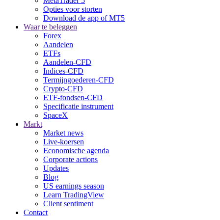
MetaTrader 5
Opties voor storten
Download de app of MT5
Waar te beleggen
Forex
Aandelen
ETFs
Aandelen-CFD
Indices-CFD
Termijngoederen-CFD
Crypto-CFD
ETF-fondsen-CFD
Specificatie instrument
SpaceX
Markt
Market news
Live-koersen
Economische agenda
Corporate actions
Updates
Blog
US earnings season
Learn TradingView
Client sentiment
Contact