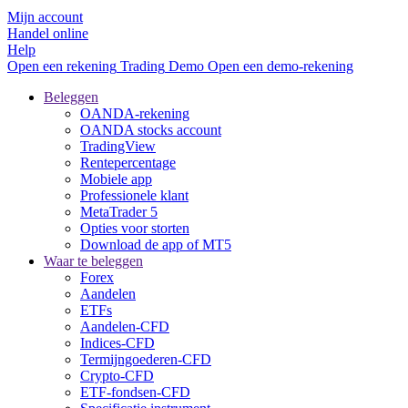
Mijn account
Handel online
Help
Open een rekening
Trading
Demo
Open een demo-rekening
Beleggen
OANDA-rekening
OANDA stocks account
TradingView
Rentepercentage
Mobiele app
Professionele klant
MetaTrader 5
Opties voor storten
Download de app of MT5
Waar te beleggen
Forex
Aandelen
ETFs
Aandelen-CFD
Indices-CFD
Termijngoederen-CFD
Crypto-CFD
ETF-fondsen-CFD