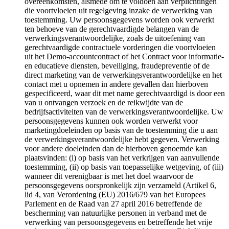
overeenkomsten, alsmede om te voldoen aan verplichtingen
die voortvloeien uit regelgeving inzake de verwerking van
toestemming. Uw persoonsgegevens worden ook verwerkt
ten behoeve van de gerechtvaardigde belangen van de
verwerkingsverantwoordelijke, zoals de uitoefening van
gerechtvaardigde contractuele vorderingen die voortvloeien
uit het Demo-accountcontract of het Contract voor informatie-
en educatieve diensten, beveiliging, fraudepreventie of de
direct marketing van de verwerkingsverantwoordelijke en het
contact met u opnemen in andere gevallen dan hierboven
gespecificeerd, waar dit met name gerechtvaardigd is door een
van u ontvangen verzoek en de reikwijdte van de
bedrijfsactiviteiten van de verwerkingsverantwoordelijke. Uw
persoonsgegevens kunnen ook worden verwerkt voor
marketingdoeleinden op basis van de toestemming die u aan
de verwerkingsverantwoordelijke hebt gegeven. Verwerking
voor andere doeleinden dan de hierboven genoemde kan
plaatsvinden: (i) op basis van het verkrijgen van aanvullende
toestemming, (ii) op basis van toepasselijke wetgeving, of (iii)
wanneer dit verenigbaar is met het doel waarvoor de
persoonsgegevens oorspronkelijk zijn verzameld (Artikel 6,
lid 4, van Verordening (EU) 2016/679 van het Europees
Parlement en de Raad van 27 april 2016 betreffende de
bescherming van natuurlijke personen in verband met de
verwerking van persoonsgegevens en betreffende het vrije