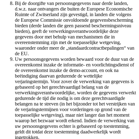
Bij de doorgifte van persoonsgegevens naar derde landen,
d.w.z. naar ontvangers die buiten de Europese Economische
Ruimte of Zwitserland zijn gevestigd, in landen die volgens
de Europese Commissie onvoldoende gegevensbescherming
bieden (derde landen die geen passend beschermingsniveau
bieden), geeft de verwerkingsverantwoordelijke deze
gegevens door met behulp van mechanismen die in
overeenstemming zijn met de toepasselijke wetgeving,
waaronder onder meer de „standaardcontractbepalingen“ van
de EU.
Uw persoonsgegevens worden bewaard voor de duur van de
overeenkomst inzake de informatie- en voorlichtingsdienst of
de overeenkomst inzake de demo-account, en ook na
beëindiging daarvan gedurende de wettelijke
verjaringstermijn. Voor zover de verwerking van gegevens is
gebaseerd op het gerechtvaardigd belang van de
verwerkingsverantwoordelijke, worden de gegevens verwerkt
gedurende de tijd die nodig is om deze gerechtvaardigde
belangen na te streven (in het bijzonder tot het verstrijken van
de verjaringstermijnen voor vorderingen op grond van de
toepasselijke wetgeving), maar niet langer dan het moment
waarop het bezwaar wordt erkend. Indien de verwerking van
uw persoonsgegevens echter is gebaseerd op toestemming,
geldt dit totdat deze toestemming daadwerkelijk wordt
ingetrokken.