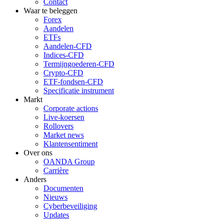
Contact
Waar te beleggen
Forex
Aandelen
ETFs
Aandelen-CFD
Indices-CFD
Termijngoederen-CFD
Crypto-CFD
ETF-fondsen-CFD
Specificatie instrument
Markt
Corporate actions
Live-koersen
Rollovers
Market news
Klantensentiment
Over ons
OANDA Group
Carrière
Anders
Documenten
Nieuws
Cyberbeveiliging
Updates