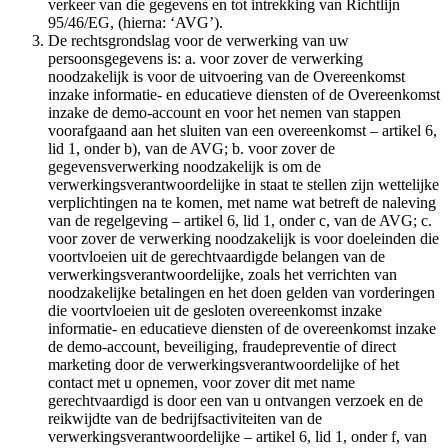
verkeer van die gegevens en tot intrekking van Richtlijn
95/46/EG, (hierna: ‘AVG’).
De rechtsgrondslag voor de verwerking van uw
persoonsgegevens is: a. voor zover de verwerking
noodzakelijk is voor de uitvoering van de Overeenkomst
inzake informatie- en educatieve diensten of de Overeenkomst
inzake de demo-account en voor het nemen van stappen
voorafgaand aan het sluiten van een overeenkomst – artikel 6,
lid 1, onder b), van de AVG; b. voor zover de
gegevensverwerking noodzakelijk is om de
verwerkingsverantwoordelijke in staat te stellen zijn wettelijke
verplichtingen na te komen, met name wat betreft de naleving
van de regelgeving – artikel 6, lid 1, onder c, van de AVG; c.
voor zover de verwerking noodzakelijk is voor doeleinden die
voortvloeien uit de gerechtvaardigde belangen van de
verwerkingsverantwoordelijke, zoals het verrichten van
noodzakelijke betalingen en het doen gelden van vorderingen
die voortvloeien uit de gesloten overeenkomst inzake
informatie- en educatieve diensten of de overeenkomst inzake
de demo-account, beveiliging, fraudepreventie of direct
marketing door de verwerkingsverantwoordelijke of het
contact met u opnemen, voor zover dit met name
gerechtvaardigd is door een van u ontvangen verzoek en de
reikwijdte van de bedrijfsactiviteiten van de
verwerkingsverantwoordelijke – artikel 6, lid 1, onder f, van