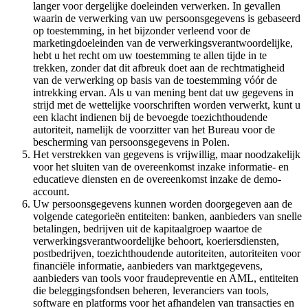
langer voor dergelijke doeleinden verwerken. In gevallen
waarin de verwerking van uw persoonsgegevens is gebaseerd
op toestemming, in het bijzonder verleend voor de
marketingdoeleinden van de verwerkingsverantwoordelijke,
hebt u het recht om uw toestemming te allen tijde in te
trekken, zonder dat dit afbreuk doet aan de rechtmatigheid
van de verwerking op basis van de toestemming vóór de
intrekking ervan. Als u van mening bent dat uw gegevens in
strijd met de wettelijke voorschriften worden verwerkt, kunt u
een klacht indienen bij de bevoegde toezichthoudende
autoriteit, namelijk de voorzitter van het Bureau voor de
bescherming van persoonsgegevens in Polen.
Het verstrekken van gegevens is vrijwillig, maar noodzakelijk
voor het sluiten van de overeenkomst inzake informatie- en
educatieve diensten en de overeenkomst inzake de demo-
account.
Uw persoonsgegevens kunnen worden doorgegeven aan de
volgende categorieën entiteiten: banken, aanbieders van snelle
betalingen, bedrijven uit de kapitaalgroep waartoe de
verwerkingsverantwoordelijke behoort, koeriersdiensten,
postbedrijven, toezichthoudende autoriteiten, autoriteiten voor
financiële informatie, aanbieders van marktgegevens,
aanbieders van tools voor fraudepreventie en AML, entiteiten
die beleggingsfondsen beheren, leveranciers van tools,
software en platforms voor het afhandelen van transacties en