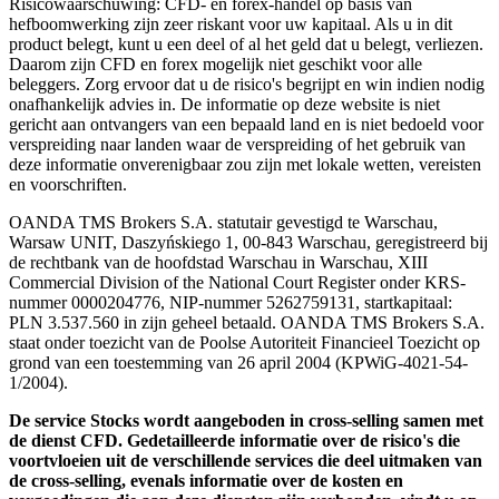
Risicowaarschuwing: CFD- en forex-handel op basis van
hefboomwerking zijn zeer riskant voor uw kapitaal. Als u in dit
product belegt, kunt u een deel of al het geld dat u belegt, verliezen.
Daarom zijn CFD en forex mogelijk niet geschikt voor alle
beleggers. Zorg ervoor dat u de risico's begrijpt en win indien nodig
onafhankelijk advies in. De informatie op deze website is niet
gericht aan ontvangers van een bepaald land en is niet bedoeld voor
verspreiding naar landen waar de verspreiding of het gebruik van
deze informatie onverenigbaar zou zijn met lokale wetten, vereisten
en voorschriften.
OANDA TMS Brokers S.A. statutair gevestigd te Warschau,
Warsaw UNIT, Daszyńskiego 1, 00-843 Warschau, geregistreerd bij
de rechtbank van de hoofdstad Warschau in Warschau, XIII
Commercial Division of the National Court Register onder KRS-
nummer 0000204776, NIP-nummer 5262759131, startkapitaal:
PLN 3.537.560 in zijn geheel betaald. OANDA TMS Brokers S.A.
staat onder toezicht van de Poolse Autoriteit Financieel Toezicht op
grond van een toestemming van 26 april 2004 (KPWiG-4021-54-
1/2004).
De service Stocks wordt aangeboden in cross-selling samen met
de dienst CFD. Gedetailleerde informatie over de risico's die
voortvloeien uit de verschillende services die deel uitmaken van
de cross-selling, evenals informatie over de kosten en