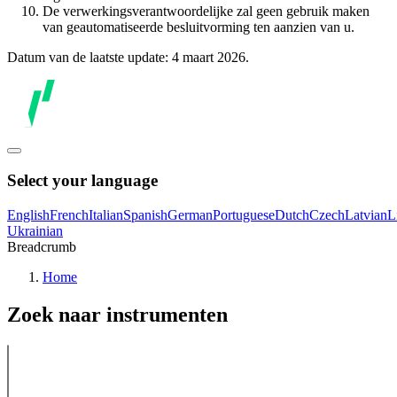
De verwerkingsverantwoordelijke zal geen gebruik maken
van geautomatiseerde besluitvorming ten aanzien van u.
Datum van de laatste update: 4 maart 2026.
Select your language
English
French
Italian
Spanish
German
Portuguese
Dutch
Czech
Latvian
L
Ukrainian
Breadcrumb
Home
Zoek naar instrumenten