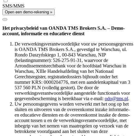
SMS/MMS
Open een demo-rekening »
Het privacybeleid van OANDA TMS Brokers S.A. – Demo-
account, informatie en educatieve dienst
De verwerkingsverantwoordelijke voor uw persoonsgegevens
is OANDA TMS Brokers S.A., gevestigd te Warschau, ul.
Rondo Daszyńskiego 1, 00-843 Warschau, NIP
(belastingnummer): 526-275-91-31, waarvoor de
Arrondissementsrechtbank voor de hoofdstad Warschau in
Warschau, XIIIe Handelsafdeling van het Nationaal
Gerechtsregister, registratiedossiers bijhoudt onder het
nummer KRS: 0000204776, met een aandelenkapitaal van 3
537 560 PLN (volledig gestort). De door de
verwerkingsverantwoordelijke aangestelde functionaris voor
gegevensbescherming is bereikbaar via e-mail:
odo@tms.pl
.
Uw persoonsgegevens worden verwerkt met het oog op het
sluiten en uitvoeren van de overeenkomst inzake informatie-
en educatieve diensten en de overeenkomst inzake de demo-
account tussen u en de verwerkingsverantwoordelijke, met
inbegrip van het nemen van maatregelen op verzoek van de
betrokkene voorafgaand aan het sluiten van deze