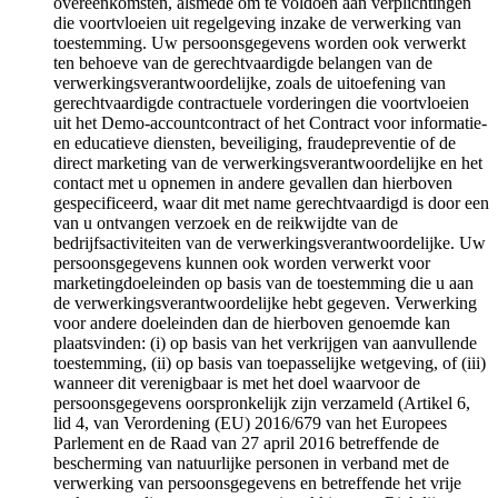
overeenkomsten, alsmede om te voldoen aan verplichtingen
die voortvloeien uit regelgeving inzake de verwerking van
toestemming. Uw persoonsgegevens worden ook verwerkt
ten behoeve van de gerechtvaardigde belangen van de
verwerkingsverantwoordelijke, zoals de uitoefening van
gerechtvaardigde contractuele vorderingen die voortvloeien
uit het Demo-accountcontract of het Contract voor informatie-
en educatieve diensten, beveiliging, fraudepreventie of de
direct marketing van de verwerkingsverantwoordelijke en het
contact met u opnemen in andere gevallen dan hierboven
gespecificeerd, waar dit met name gerechtvaardigd is door een
van u ontvangen verzoek en de reikwijdte van de
bedrijfsactiviteiten van de verwerkingsverantwoordelijke. Uw
persoonsgegevens kunnen ook worden verwerkt voor
marketingdoeleinden op basis van de toestemming die u aan
de verwerkingsverantwoordelijke hebt gegeven. Verwerking
voor andere doeleinden dan de hierboven genoemde kan
plaatsvinden: (i) op basis van het verkrijgen van aanvullende
toestemming, (ii) op basis van toepasselijke wetgeving, of (iii)
wanneer dit verenigbaar is met het doel waarvoor de
persoonsgegevens oorspronkelijk zijn verzameld (Artikel 6,
lid 4, van Verordening (EU) 2016/679 van het Europees
Parlement en de Raad van 27 april 2016 betreffende de
bescherming van natuurlijke personen in verband met de
verwerking van persoonsgegevens en betreffende het vrije