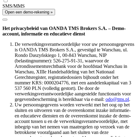
SMS/MMS
Open een demo-rekening »
Het privacybeleid van OANDA TMS Brokers S.A. – Demo-
account, informatie en educatieve dienst
De verwerkingsverantwoordelijke voor uw persoonsgegevens
is OANDA TMS Brokers S.A., gevestigd te Warschau, ul.
Rondo Daszyńskiego 1, 00-843 Warschau, NIP
(belastingnummer): 526-275-91-31, waarvoor de
Arrondissementsrechtbank voor de hoofdstad Warschau in
Warschau, XIIIe Handelsafdeling van het Nationaal
Gerechtsregister, registratiedossiers bijhoudt onder het
nummer KRS: 0000204776, met een aandelenkapitaal van 3
537 560 PLN (volledig gestort). De door de
verwerkingsverantwoordelijke aangestelde functionaris voor
gegevensbescherming is bereikbaar via e-mail:
odo@tms.pl
.
Uw persoonsgegevens worden verwerkt met het oog op het
sluiten en uitvoeren van de overeenkomst inzake informatie-
en educatieve diensten en de overeenkomst inzake de demo-
account tussen u en de verwerkingsverantwoordelijke, met
inbegrip van het nemen van maatregelen op verzoek van de
betrokkene voorafgaand aan het sluiten van deze