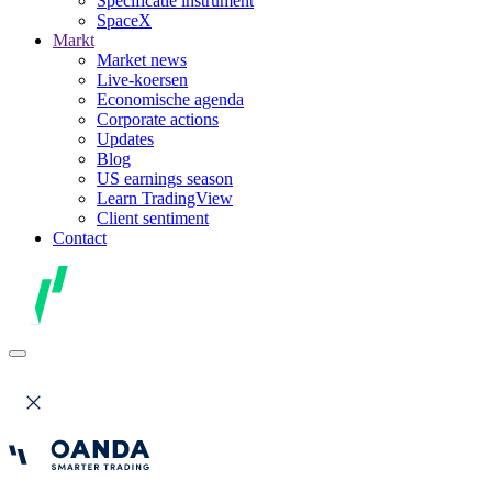
Specificatie instrument
SpaceX
Markt
Market news
Live-koersen
Economische agenda
Corporate actions
Updates
Blog
US earnings season
Learn TradingView
Client sentiment
Contact