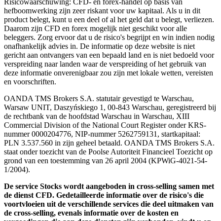
Risicowaarschuwing: CFD- en forex-handel op basis van
hefboomwerking zijn zeer riskant voor uw kapitaal. Als u in dit
product belegt, kunt u een deel of al het geld dat u belegt, verliezen.
Daarom zijn CFD en forex mogelijk niet geschikt voor alle
beleggers. Zorg ervoor dat u de risico's begrijpt en win indien nodig
onafhankelijk advies in. De informatie op deze website is niet
gericht aan ontvangers van een bepaald land en is niet bedoeld voor
verspreiding naar landen waar de verspreiding of het gebruik van
deze informatie onverenigbaar zou zijn met lokale wetten, vereisten
en voorschriften.
OANDA TMS Brokers S.A. statutair gevestigd te Warschau,
Warsaw UNIT, Daszyńskiego 1, 00-843 Warschau, geregistreerd bij
de rechtbank van de hoofdstad Warschau in Warschau, XIII
Commercial Division of the National Court Register onder KRS-
nummer 0000204776, NIP-nummer 5262759131, startkapitaal:
PLN 3.537.560 in zijn geheel betaald. OANDA TMS Brokers S.A.
staat onder toezicht van de Poolse Autoriteit Financieel Toezicht op
grond van een toestemming van 26 april 2004 (KPWiG-4021-54-
1/2004).
De service Stocks wordt aangeboden in cross-selling samen met
de dienst CFD. Gedetailleerde informatie over de risico's die
voortvloeien uit de verschillende services die deel uitmaken van
de cross-selling, evenals informatie over de kosten en