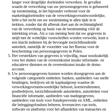
langer voor dergelijke doeleinden verwerken. In gevallen
waarin de verwerking van uw persoonsgegevens is gebaseerd
op toestemming, in het bijzonder verleend voor de
marketingdoeleinden van de verwerkingsverantwoordelijke,
hebt u het recht om uw toestemming te allen tijde in te
trekken, zonder dat dit afbreuk doet aan de rechtmatigheid
van de verwerking op basis van de toestemming vóór de
intrekking ervan. Als u van mening bent dat uw gegevens in
strijd met de wettelijke voorschriften worden verwerkt, kunt u
een klacht indienen bij de bevoegde toezichthoudende
autoriteit, namelijk de voorzitter van het Bureau voor de
bescherming van persoonsgegevens in Polen.
Het verstrekken van gegevens is vrijwillig, maar noodzakelijk
voor het sluiten van de overeenkomst inzake informatie- en
educatieve diensten en de overeenkomst inzake de demo-
account.
Uw persoonsgegevens kunnen worden doorgegeven aan de
volgende categorieën entiteiten: banken, aanbieders van snelle
betalingen, bedrijven uit de kapitaalgroep waartoe de
verwerkingsverantwoordelijke behoort, koeriersdiensten,
postbedrijven, toezichthoudende autoriteiten, autoriteiten voor
financiële informatie, aanbieders van marktgegevens,
aanbieders van tools voor fraudepreventie en AML, entiteiten
die beleggingsfondsen beheren, leveranciers van tools,
software en platforms voor het afhandelen van transacties en