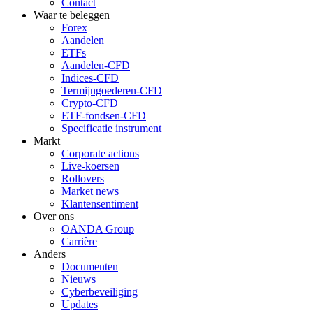
Contact
Waar te beleggen
Forex
Aandelen
ETFs
Aandelen-CFD
Indices-CFD
Termijngoederen-CFD
Crypto-CFD
ETF-fondsen-CFD
Specificatie instrument
Markt
Corporate actions
Live-koersen
Rollovers
Market news
Klantensentiment
Over ons
OANDA Group
Carrière
Anders
Documenten
Nieuws
Cyberbeveiliging
Updates