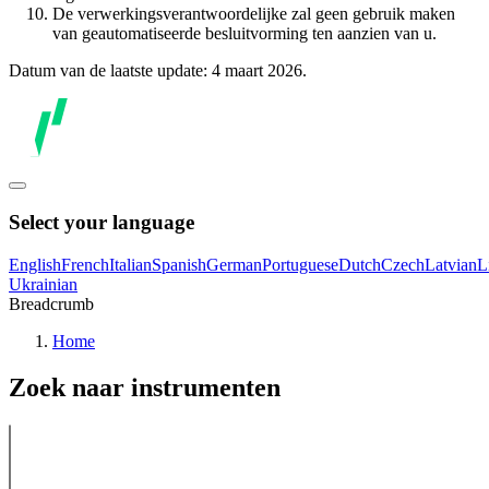
De verwerkingsverantwoordelijke zal geen gebruik maken
van geautomatiseerde besluitvorming ten aanzien van u.
Datum van de laatste update: 4 maart 2026.
Select your language
English
French
Italian
Spanish
German
Portuguese
Dutch
Czech
Latvian
L
Ukrainian
Breadcrumb
Home
Zoek naar instrumenten