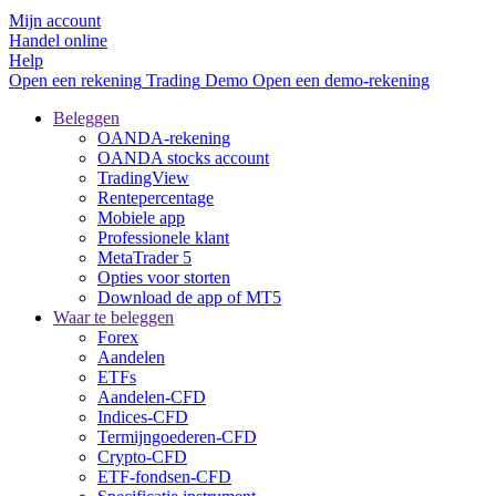
Mijn account
Handel online
Help
Open een rekening
Trading
Demo
Open een demo-rekening
Beleggen
OANDA-rekening
OANDA stocks account
TradingView
Rentepercentage
Mobiele app
Professionele klant
MetaTrader 5
Opties voor storten
Download de app of MT5
Waar te beleggen
Forex
Aandelen
ETFs
Aandelen-CFD
Indices-CFD
Termijngoederen-CFD
Crypto-CFD
ETF-fondsen-CFD