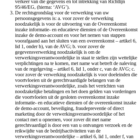
verkeer van die gegevens en tot intrekking van Richtlijn
95/46/EG, (hierna: ‘AVG’).
De rechtsgrondslag voor de verwerking van uw
persoonsgegevens is: a. voor zover de verwerking
noodzakelijk is voor de uitvoering van de Overeenkomst
inzake informatie- en educatieve diensten of de Overeenkomst
inzake de demo-account en voor het nemen van stappen
voorafgaand aan het sluiten van een overeenkomst – artikel 6,
lid 1, onder b), van de AVG; b. voor zover de
gegevensverwerking noodzakelijk is om de
verwerkingsverantwoordelijke in staat te stellen zijn wettelijke
verplichtingen na te komen, met name wat betreft de naleving
van de regelgeving – artikel 6, lid 1, onder c, van de AVG; c.
voor zover de verwerking noodzakelijk is voor doeleinden die
voortvloeien uit de gerechtvaardigde belangen van de
verwerkingsverantwoordelijke, zoals het verrichten van
noodzakelijke betalingen en het doen gelden van vorderingen
die voortvloeien uit de gesloten overeenkomst inzake
informatie- en educatieve diensten of de overeenkomst inzake
de demo-account, beveiliging, fraudepreventie of direct
marketing door de verwerkingsverantwoordelijke of het
contact met u opnemen, voor zover dit met name
gerechtvaardigd is door een van u ontvangen verzoek en de
reikwijdte van de bedrijfsactiviteiten van de
verwerkingsverantwoordelijke – artikel 6, lid 1, onder f, van