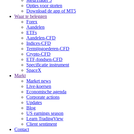
MetaTrader 5
Opties voor storten
Download de app of MT5
Waar te beleggen
Forex
Aandelen
ETFs
Aandelen-CFD
Indices-CFD
Termijngoederen-CFD
Crypto-CFD
ETF-fondsen-CFD
Specificatie instrument
SpaceX
Markt
Market news
Live-koersen
Economische agenda
Corporate actions
Updates
Blog
US earnings season
Learn TradingView
Client sentiment
Contact