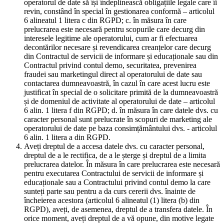
operatorul de date să își îndeplinească obligațiile legale care îi
revin, constând în special în gestionarea conformă – articolul
6 alineatul 1 litera c din RGPD; c. în măsura în care
prelucrarea este necesară pentru scopurile care decurg din
interesele legitime ale operatorului, cum ar fi efectuarea
decontărilor necesare și revendicarea creanțelor care decurg
din Contractul de servicii de informare și educaționale sau din
Contractul privind contul demo, securitatea, prevenirea
fraudei sau marketingul direct al operatorului de date sau
contactarea dumneavoastră, în cazul în care acest lucru este
justificat în special de o solicitare primită de la dumneavoastră
și de domeniul de activitate al operatorului de date – articolul
6 alin. 1 litera f din RGPD; d. în măsura în care datele dvs. cu
caracter personal sunt prelucrate în scopuri de marketing ale
operatorului de date pe baza consimțământului dvs. - articolul
6 alin. 1 litera a din RGPD.
Aveți dreptul de a accesa datele dvs. cu caracter personal,
dreptul de a le rectifica, de a le șterge și dreptul de a limita
prelucrarea datelor. În măsura în care prelucrarea este necesară
pentru executarea Contractului de servicii de informare și
educaționale sau a Contractului privind contul demo la care
sunteți parte sau pentru a da curs cererii dvs. înainte de
încheierea acestora (articolul 6 alineatul (1) litera (b) din
RGPD), aveți, de asemenea, dreptul de a transfera datele. În
orice moment, aveți dreptul de a vă opune, din motive legate