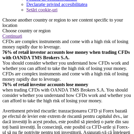
Declarație privind accesibilitatea
Setări cookie-uri
Choose another country or region to see content specific to your
location
Choose country or region
Continuați
CFDs are complex instruments and come with a high risk of losing
money rapidly due to leverage.
76% of retail investor accounts lose money when trading CFDs
with OANDA TMS Brokers S.A.
You should consider whether you understand how CFDs work and
whether you can afford to take the high risk of losing your money.
CFDs are complex instruments and come with a high risk of losing
money rapidly due to leverage.
76% of retail investor accounts lose money
when trading CFDs with OANDA TMS Brokers S.A. You should
consider whether you understand how CFDs work and whether you
can afford to take the high risk of losing your money.
Avertisment privind riscurile: tranzacționarea CFD și Forex bazată
pe efectul de levier este extrem de riscantă pentru capitalul dvs., iar
dacă investiți în acest produs, este posibil să pierdeți o parte din sau
toți banii investiți. În consecință, este posibil ca CFD-urile și Forex-
ul să nu fie potrivite pentru toți investitorii. Asigurați-vă că înțelegeți