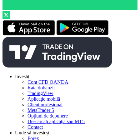
Investiți
Cont CFD OANDA
Rata dobânzii
TradingView
Aplicație mobilă
Client profesional
MetaTrader 5
Opțiuni de depunere
Descărcați aplicația sau MT5
Contact
Unde să investești
Forex