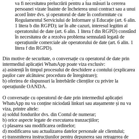
va fi necesitatea prelucrării pentru a lua măsuri la cererea
persoanei vizate înainte de încheierea unui contract sau a unui
acord între dvs. și operatorul de date în conformitate cu
Regulamentul Serviciului de Informare și Educație (art. 6 alin.
1 litera b din RGPD); iar în alte cazuri, interesul legitim al
operatorului de date (art. 6 alin. 1 litera f din RGPD) constând
în necesitatea de a rezolva problema semnalată legată de
operațiunile comerciale ale operatorului de date (art. 6 alin. 1
litera f din RGPD).
Din motive de securitate, o conversație cu operatorul de date prin
intermediul aplicației WhatsApp poate viza exclusiv:
a) asistență în timpul procesului de deschidere a contului (explicarea
pașilor care alcătuiesc procedura de înregistrare);
b) oferirea de răspunsuri la întrebările clienților cu privire la
operațiunile OANDA.
O conversație cu operatorul de date prin intermediul aplicației
WhatsApp nu va conține niciodată linkuri sau atașamente și nu va
viza, printre altele:
a) soldul fondurilor dvs. din Contul de numerar;
b) orice aspecte legate de executarea tranzacțiilor;
c) plasarea sau modificarea ordinelor;
d) modificarea sau actualizarea datelor personale ale clientului;
e) transmiterea instrucțiunilor pentru depunerea sau retragerea de