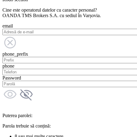
Cine este operatorul datelor cu caracter personal?
OANDA TMS Brokers S.A. cu sediul în Varșovia.
email
phone_prefix
phone
Password
Puterea parolei:
Parola trebuie să conțină:
8 sau mai multe caractere