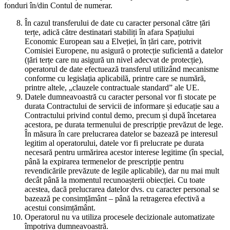
fonduri în/din Contul de numerar.
În cazul transferului de date cu caracter personal către țări
terțe, adică către destinatari stabiliți în afara Spațiului
Economic European sau a Elveției, în țări care, potrivit
Comisiei Europene, nu asigură o protecție suficientă a datelor
(țări terțe care nu asigură un nivel adecvat de protecție),
operatorul de date efectuează transferul utilizând mecanisme
conforme cu legislația aplicabilă, printre care se numără,
printre altele, „clauzele contractuale standard” ale UE.
Datele dumneavoastră cu caracter personal vor fi stocate pe
durata Contractului de servicii de informare și educație sau a
Contractului privind contul demo, precum și după încetarea
acestora, pe durata termenului de prescripție prevăzut de lege.
În măsura în care prelucrarea datelor se bazează pe interesul
legitim al operatorului, datele vor fi prelucrate pe durata
necesară pentru urmărirea acestor interese legitime (în special,
până la expirarea termenelor de prescripție pentru
revendicările prevăzute de legile aplicabile), dar nu mai mult
decât până la momentul recunoașterii obiecției. Cu toate
acestea, dacă prelucrarea datelor dvs. cu caracter personal se
bazează pe consimțământ – până la retragerea efectivă a
acestui consimțământ.
Operatorul nu va utiliza procesele decizionale automatizate
împotriva dumneavoastră.