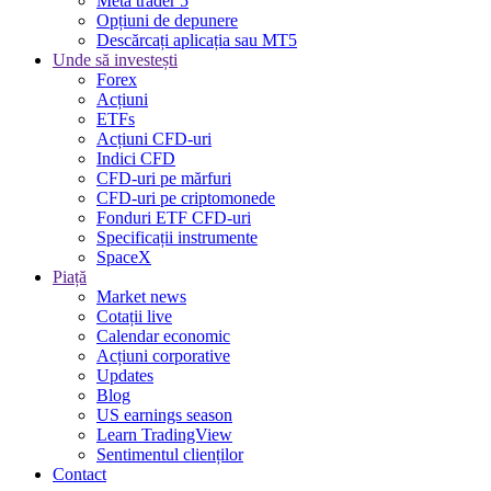
Meta trader 5
Opțiuni de depunere
Descărcați aplicația sau MT5
Unde să investești
Forex
Acțiuni
ETFs
Acțiuni CFD-uri
Indici CFD
CFD-uri pe mărfuri
CFD-uri pe criptomonede
Fonduri ETF CFD-uri
Specificații instrumente
SpaceX
Piață
Market news
Cotații live
Calendar economic
Acțiuni corporative
Updates
Blog
US earnings season
Learn TradingView
Sentimentul clienților
Contact