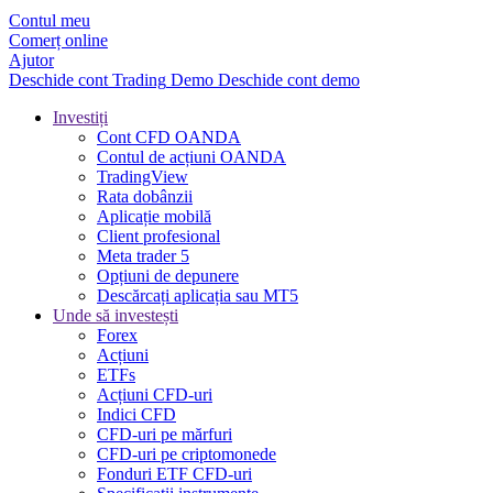
Contul meu
Comerț online
Ajutor
Deschide cont
Trading
Demo
Deschide cont demo
Investiți
Cont CFD OANDA
Contul de acțiuni OANDA
TradingView
Rata dobânzii
Aplicație mobilă
Client profesional
Meta trader 5
Opțiuni de depunere
Descărcați aplicația sau MT5
Unde să investești
Forex
Acțiuni
ETFs
Acțiuni CFD-uri
Indici CFD
CFD-uri pe mărfuri
CFD-uri pe criptomonede
Fonduri ETF CFD-uri