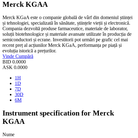
Merck KGAA
Merck KGaA este o companie globală de vârf din domeniul științei
și tehnologiei, specializată în sănătate, științele vieții și electronică.
Compania dezvoltă produse farmaceutice, materiale de laborator,
soluții biotehnologice și materiale avansate utilizate în producția de
semiconductori și ecrane. Investitorii pot urmări pe grafic cel mai
recent preț al acțiunilor Merck KGaA, performanța pe piață și
evoluția istorică a prețurilor.
Vinde
Cumpără
BID
0.0000
ASK
0.0000
1H
1D
7D
30D
6M
Instrument specification for Merck
KGAA
Nume