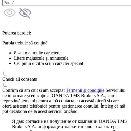
Puterea parolei:
Parola trebuie să conțină:
8 sau mai multe caractere
Litere majuscule și minuscule
Cel puțin o cifră și un caracter special
Check all consents
Confirm că am citit și am acceptat
Termenii și condițiile
Serviciului
de informare și educație al OANDA TMS Brokers S.A., care
reprezintă temeiul pentru a mă contacta cu această ofertă și care
oferă asistență telefonică pentru gestionarea contului. Înțeleg că mă
pot dezabona de la acest serviciu oricând.
Я даю согласие на получение от компании OANDA TMS
Brokers S.A. информации маркетингового характера,