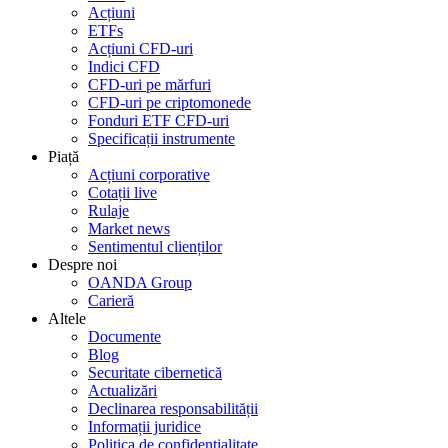
Acțiuni
ETFs
Acțiuni CFD-uri
Indici CFD
CFD-uri pe mărfuri
CFD-uri pe criptomonede
Fonduri ETF CFD-uri
Specificații instrumente
Piață
Acțiuni corporative
Cotații live
Rulaje
Market news
Sentimentul clienților
Despre noi
OANDA Group
Carieră
Altele
Documente
Blog
Securitate cibernetică
Actualizări
Declinarea responsabilității
Informații juridice
Politica de confidențialitate