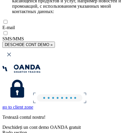
касающейся продуктов и услуг, например новостей и
промоакций, с использованием указанных мной
контактных данных:
E-mail
SMS/MMS
DESCHIDE CONT DEMO »
go to client zone
Testează contul nostru!
Deschideți un cont demo OANDA gratuit
Rodo section