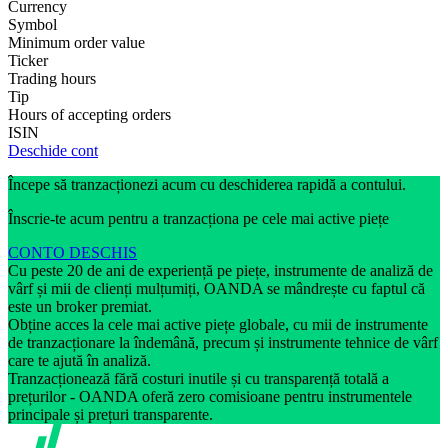
Currency
Symbol
Minimum order value
Ticker
Trading hours
Tip
Hours of accepting orders
ISIN
Deschide cont
Începe să tranzacționezi acum cu deschiderea rapidă a contului.
Înscrie-te acum pentru a tranzacționa pe cele mai active piețe
CONTO DESCHIS
Cu peste 20 de ani de experiență pe piețe, instrumente de analiză de
vârf și mii de clienți mulțumiți, OANDA se mândrește cu faptul că
este un broker premiat.
Obține acces la cele mai active piețe globale, cu mii de instrumente
de tranzacționare la îndemână, precum și instrumente tehnice de vârf
care te ajută în analiză.
Tranzacționează fără costuri inutile și cu transparență totală a
prețurilor - OANDA oferă zero comisioane pentru instrumentele
principale și prețuri transparente.