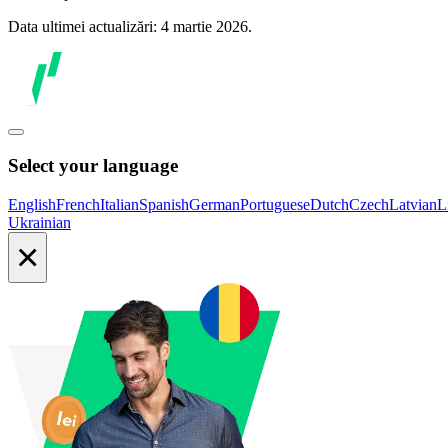
Data ultimei actualizări: 4 martie 2026.
Select your language
English
French
Italian
Spanish
German
Portuguese
Dutch
Czech
Latvian
L
Ukrainian
×