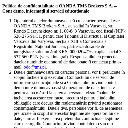
Politica de confidențialitate a OANDA TMS Brokers S.A. –
Cont demo, informații și servicii educaționale
Operatorul datelor dumneavoastră cu caracter personal este
OANDA TMS Brokers S.A., cu sediul în Varșovia, str.
Rondo Daszyńskiego nr. 1, 00-843 Varșovia, cod fiscal (NIP):
526-275-91-31, pentru care Tribunalul Districtual al Capitalei
Varșovia din Varșovia, Secția a XIII-a Comercială a
Registrului Național Judiciar, păstrează dosarele de
înregistrare sub numărul KRS: 0000204776, capital social 3
537 560 PLN (varsat integral). Responsabilul cu protecția
datelor numit de operatorul de date poate fi contactat prin e-
mail:
odo@tms.pl
.
Datele dumneavoastră cu caracter personal vor fi prelucrate în
scopul încheierii și executării Contractului de servicii de
informare și educaționale și a Contractului privind contul
demo între dumneavoastră și operatorul de date, inclusiv
pentru a lua măsuri la cererea persoanei vizate înainte de
încheierea acestor contracte, precum și pentru a îndeplini
obligațiile care decurg din reglementările privind gestionarea
consimțământului. Datele dvs. personale vor fi, de asemenea,
prelucrate în scopul intereselor legitime ale operatorului de
date, cum ar fi exercitarea pretențiilor contractuale legitime
care decurg din Contractul privind contul demo sau din