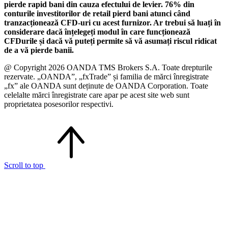
pierde rapid bani din cauza efectului de levier. 76% din
conturile investitorilor de retail pierd bani atunci când
tranzacționează CFD-uri cu acest furnizor. Ar trebui să luați în
considerare dacă înțelegeți modul în care funcționează
CFDurile și dacă vă puteți permite să vă asumați riscul ridicat
de a vă pierde banii.
@ Copyright 2026 OANDA TMS Brokers S.A. Toate drepturile
rezervate. „OANDA”, „fxTrade” și familia de mărci înregistrate
„fx” ale OANDA sunt deținute de OANDA Corporation. Toate
celelalte mărci înregistrate care apar pe acest site web sunt
proprietatea posesorilor respectivi.
Scroll to top