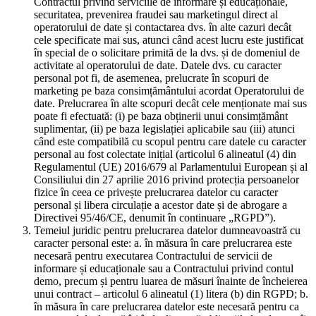
Contractul privind serviciile de informare și educaționale,
securitatea, prevenirea fraudei sau marketingul direct al
operatorului de date și contactarea dvs. în alte cazuri decât
cele specificate mai sus, atunci când acest lucru este justificat
în special de o solicitare primită de la dvs. și de domeniul de
activitate al operatorului de date. Datele dvs. cu caracter
personal pot fi, de asemenea, prelucrate în scopuri de
marketing pe baza consimțământului acordat Operatorului de
date. Prelucrarea în alte scopuri decât cele menționate mai sus
poate fi efectuată: (i) pe baza obținerii unui consimțământ
suplimentar, (ii) pe baza legislației aplicabile sau (iii) atunci
când este compatibilă cu scopul pentru care datele cu caracter
personal au fost colectate inițial (articolul 6 alineatul (4) din
Regulamentul (UE) 2016/679 al Parlamentului European și al
Consiliului din 27 aprilie 2016 privind protecția persoanelor
fizice în ceea ce privește prelucrarea datelor cu caracter
personal și libera circulație a acestor date și de abrogare a
Directivei 95/46/CE, denumit în continuare „RGPD”).
Temeiul juridic pentru prelucrarea datelor dumneavoastră cu
caracter personal este: a. în măsura în care prelucrarea este
necesară pentru executarea Contractului de servicii de
informare și educaționale sau a Contractului privind contul
demo, precum și pentru luarea de măsuri înainte de încheierea
unui contract – articolul 6 alineatul (1) litera (b) din RGPD; b.
în măsura în care prelucrarea datelor este necesară pentru ca