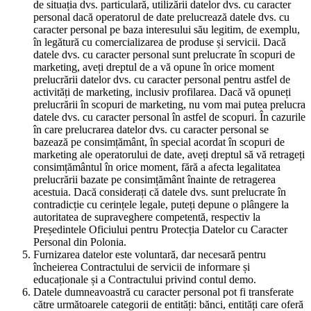
de situația dvs. particulară, utilizării datelor dvs. cu caracter
personal dacă operatorul de date prelucrează datele dvs. cu
caracter personal pe baza interesului său legitim, de exemplu,
în legătură cu comercializarea de produse și servicii. Dacă
datele dvs. cu caracter personal sunt prelucrate în scopuri de
marketing, aveți dreptul de a vă opune în orice moment
prelucrării datelor dvs. cu caracter personal pentru astfel de
activități de marketing, inclusiv profilarea. Dacă vă opuneți
prelucrării în scopuri de marketing, nu vom mai putea prelucra
datele dvs. cu caracter personal în astfel de scopuri. În cazurile
în care prelucrarea datelor dvs. cu caracter personal se
bazează pe consimțământ, în special acordat în scopuri de
marketing ale operatorului de date, aveți dreptul să vă retrageți
consimțământul în orice moment, fără a afecta legalitatea
prelucrării bazate pe consimțământ înainte de retragerea
acestuia. Dacă considerați că datele dvs. sunt prelucrate în
contradicție cu cerințele legale, puteți depune o plângere la
autoritatea de supraveghere competentă, respectiv la
Președintele Oficiului pentru Protecția Datelor cu Caracter
Personal din Polonia.
Furnizarea datelor este voluntară, dar necesară pentru
încheierea Contractului de servicii de informare și
educaționale și a Contractului privind contul demo.
Datele dumneavoastră cu caracter personal pot fi transferate
către următoarele categorii de entități: bănci, entități care oferă