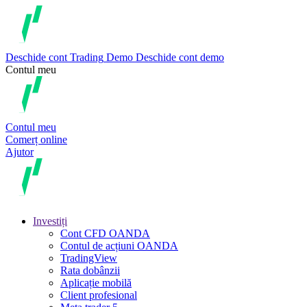
Deschide cont
Trading
Demo
Deschide cont demo
Contul meu
Contul meu
Comerț online
Ajutor
Investiți
Cont CFD OANDA
Contul de acțiuni OANDA
TradingView
Rata dobânzii
Aplicație mobilă
Client profesional