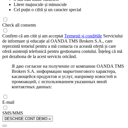
Litere majuscule și minuscule
Cel puțin o cifră și un caracter special
Check all consents
Confirm că am citit și am acceptat
Termenii și condițiile
Serviciului
de informare și educație al OANDA TMS Brokers S.A., care
reprezintă temeiul pentru a mă contacta cu această ofertă și care
oferă asistență telefonică pentru gestionarea contului. Înțeleg că mă
pot dezabona de la acest serviciu oricând.
Я даю согласие на получение от компании OANDA TMS
Brokers S.A. информации маркетингового характера,
касающейся продуктов и услуг, например новостей и
промоакций, с использованием указанных мной
контактных данных:
E-mail
SMS/MMS
DESCHIDE CONT DEMO »