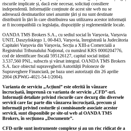
riscurile implicate și, dacă este necesar, solicitați consiliere
independentă. Informațiile conținute de acest site web nu se
adresează destinatarilor unei anumite țări și nu sunt destinate
distribuirii în țări în care distribuirea sau utilizarea acestor informații
ar fi incompatibilă cu legislația, dispozițiile și reglementările locale.
OANDA TMS Brokers S.A., cu sediul social în Varșovia, Varșovia
UNIT, Daszyńskiego 1, 00-843, Varșovia, înregistrată la Judecătoria
Capitalei Varșovia din Varșovia, Secția a XIII-a Comercială a
Registrului Tribunalului Național, cu numărul KRS 0000204776,
cod de identificare fiscală 595126127, capital social inițial:
3.537,560 PNL, subscris și vărsat integral. OANDA TMS Brokers
S.A. face obiectul supravegherii Autorității Poloneze de
Supraveghere Financiară, pe baza unei autorizații din 26 aprilie
2004 (KPWiG-4021-54-1/2004).
Varianta de serviciu „Acțiuni” este oferită în vânzare
încrucișată, împreună cu varianta de serviciu „CFD”-uri.
Informații detaliate privind riscurile care decurg din diversele
servicii care fac parte din vânzarea încrucișată, precum și
informații privind costurile și comisioanele asociate acestor
servicii, sunt disponibile pe site-ul web al OANDA TMS
Brokers, în secțiunea „Documente”.
CFD-urile sunt instrumente complexe și au un risc ridicat de a