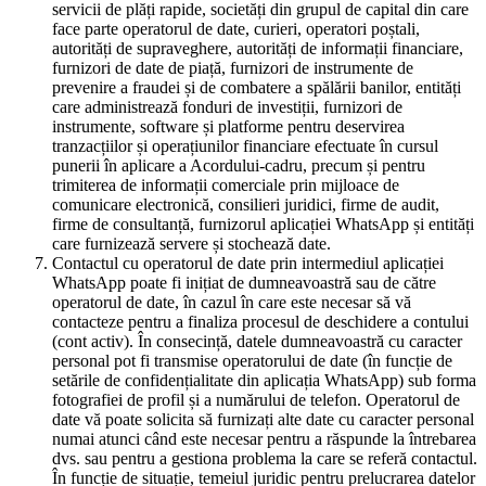
servicii de plăți rapide, societăți din grupul de capital din care
face parte operatorul de date, curieri, operatori poștali,
autorități de supraveghere, autorități de informații financiare,
furnizori de date de piață, furnizori de instrumente de
prevenire a fraudei și de combatere a spălării banilor, entități
care administrează fonduri de investiții, furnizori de
instrumente, software și platforme pentru deservirea
tranzacțiilor și operațiunilor financiare efectuate în cursul
punerii în aplicare a Acordului-cadru, precum și pentru
trimiterea de informații comerciale prin mijloace de
comunicare electronică, consilieri juridici, firme de audit,
firme de consultanță, furnizorul aplicației WhatsApp și entități
care furnizează servere și stochează date.
Contactul cu operatorul de date prin intermediul aplicației
WhatsApp poate fi inițiat de dumneavoastră sau de către
operatorul de date, în cazul în care este necesar să vă
contacteze pentru a finaliza procesul de deschidere a contului
(cont activ). În consecință, datele dumneavoastră cu caracter
personal pot fi transmise operatorului de date (în funcție de
setările de confidențialitate din aplicația WhatsApp) sub forma
fotografiei de profil și a numărului de telefon. Operatorul de
date vă poate solicita să furnizați alte date cu caracter personal
numai atunci când este necesar pentru a răspunde la întrebarea
dvs. sau pentru a gestiona problema la care se referă contactul.
În funcție de situație, temeiul juridic pentru prelucrarea datelor