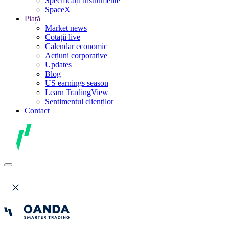
Specificații instrumente
SpaceX
Piață
Market news
Cotații live
Calendar economic
Acțiuni corporative
Updates
Blog
US earnings season
Learn TradingView
Sentimentul clienților
Contact