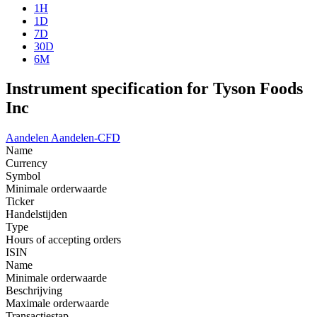
1H
1D
7D
30D
6M
Instrument specification for Tyson Foods
Inc
Aandelen
Aandelen-CFD
Name
Currency
Symbol
Minimale orderwaarde
Ticker
Handelstijden
Type
Hours of accepting orders
ISIN
Name
Minimale orderwaarde
Beschrijving
Maximale orderwaarde
Transactiestap