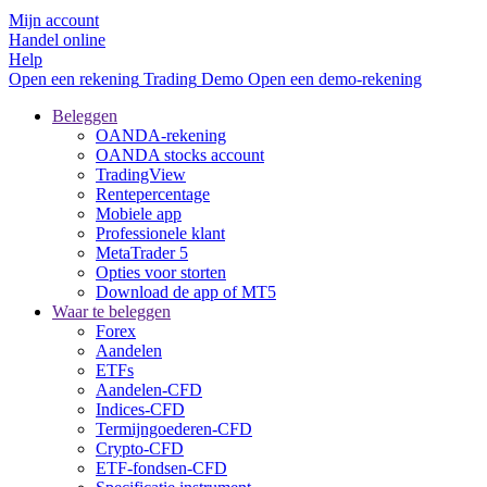
Mijn account
Handel online
Help
Open een rekening
Trading
Demo
Open een demo-rekening
Beleggen
OANDA-rekening
OANDA stocks account
TradingView
Rentepercentage
Mobiele app
Professionele klant
MetaTrader 5
Opties voor storten
Download de app of MT5
Waar te beleggen
Forex
Aandelen
ETFs
Aandelen-CFD
Indices-CFD
Termijngoederen-CFD
Crypto-CFD
ETF-fondsen-CFD