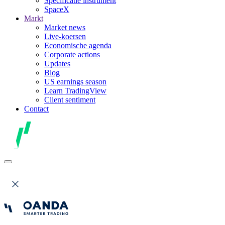
Specificatie instrument
SpaceX
Markt
Market news
Live-koersen
Economische agenda
Corporate actions
Updates
Blog
US earnings season
Learn TradingView
Client sentiment
Contact