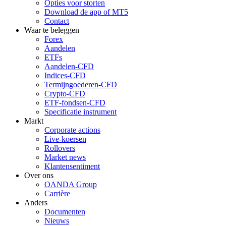
Opties voor storten
Download de app of MT5
Contact
Waar te beleggen
Forex
Aandelen
ETFs
Aandelen-CFD
Indices-CFD
Termijngoederen-CFD
Crypto-CFD
ETF-fondsen-CFD
Specificatie instrument
Markt
Corporate actions
Live-koersen
Rollovers
Market news
Klantensentiment
Over ons
OANDA Group
Carrière
Anders
Documenten
Nieuws