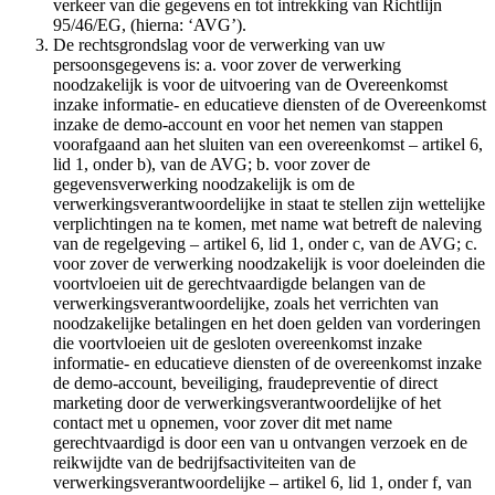
verkeer van die gegevens en tot intrekking van Richtlijn
95/46/EG, (hierna: ‘AVG’).
De rechtsgrondslag voor de verwerking van uw
persoonsgegevens is: a. voor zover de verwerking
noodzakelijk is voor de uitvoering van de Overeenkomst
inzake informatie- en educatieve diensten of de Overeenkomst
inzake de demo-account en voor het nemen van stappen
voorafgaand aan het sluiten van een overeenkomst – artikel 6,
lid 1, onder b), van de AVG; b. voor zover de
gegevensverwerking noodzakelijk is om de
verwerkingsverantwoordelijke in staat te stellen zijn wettelijke
verplichtingen na te komen, met name wat betreft de naleving
van de regelgeving – artikel 6, lid 1, onder c, van de AVG; c.
voor zover de verwerking noodzakelijk is voor doeleinden die
voortvloeien uit de gerechtvaardigde belangen van de
verwerkingsverantwoordelijke, zoals het verrichten van
noodzakelijke betalingen en het doen gelden van vorderingen
die voortvloeien uit de gesloten overeenkomst inzake
informatie- en educatieve diensten of de overeenkomst inzake
de demo-account, beveiliging, fraudepreventie of direct
marketing door de verwerkingsverantwoordelijke of het
contact met u opnemen, voor zover dit met name
gerechtvaardigd is door een van u ontvangen verzoek en de
reikwijdte van de bedrijfsactiviteiten van de
verwerkingsverantwoordelijke – artikel 6, lid 1, onder f, van