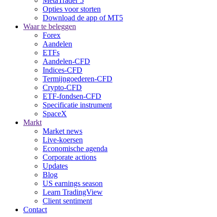
MetaTrader 5
Opties voor storten
Download de app of MT5
Waar te beleggen
Forex
Aandelen
ETFs
Aandelen-CFD
Indices-CFD
Termijngoederen-CFD
Crypto-CFD
ETF-fondsen-CFD
Specificatie instrument
SpaceX
Markt
Market news
Live-koersen
Economische agenda
Corporate actions
Updates
Blog
US earnings season
Learn TradingView
Client sentiment
Contact