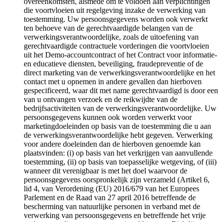
overeenkomsten, alsmede om te voldoen aan verplichtingen
die voortvloeien uit regelgeving inzake de verwerking van
toestemming. Uw persoonsgegevens worden ook verwerkt
ten behoeve van de gerechtvaardigde belangen van de
verwerkingsverantwoordelijke, zoals de uitoefening van
gerechtvaardigde contractuele vorderingen die voortvloeien
uit het Demo-accountcontract of het Contract voor informatie-
en educatieve diensten, beveiliging, fraudepreventie of de
direct marketing van de verwerkingsverantwoordelijke en het
contact met u opnemen in andere gevallen dan hierboven
gespecificeerd, waar dit met name gerechtvaardigd is door een
van u ontvangen verzoek en de reikwijdte van de
bedrijfsactiviteiten van de verwerkingsverantwoordelijke. Uw
persoonsgegevens kunnen ook worden verwerkt voor
marketingdoeleinden op basis van de toestemming die u aan
de verwerkingsverantwoordelijke hebt gegeven. Verwerking
voor andere doeleinden dan de hierboven genoemde kan
plaatsvinden: (i) op basis van het verkrijgen van aanvullende
toestemming, (ii) op basis van toepasselijke wetgeving, of (iii)
wanneer dit verenigbaar is met het doel waarvoor de
persoonsgegevens oorspronkelijk zijn verzameld (Artikel 6,
lid 4, van Verordening (EU) 2016/679 van het Europees
Parlement en de Raad van 27 april 2016 betreffende de
bescherming van natuurlijke personen in verband met de
verwerking van persoonsgegevens en betreffende het vrije