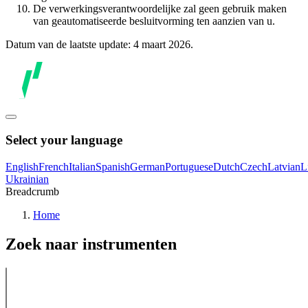
De verwerkingsverantwoordelijke zal geen gebruik maken
van geautomatiseerde besluitvorming ten aanzien van u.
Datum van de laatste update: 4 maart 2026.
Select your language
English
French
Italian
Spanish
German
Portuguese
Dutch
Czech
Latvian
L
Ukrainian
Breadcrumb
Home
Zoek naar instrumenten