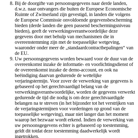
Bij de doorgifte van persoonsgegevens naar derde landen,
d.w.z. naar ontvangers die buiten de Europese Economische
Ruimte of Zwitserland zijn gevestigd, in landen die volgens
de Europese Commissie onvoldoende gegevensbescherming
bieden (derde landen die geen passend beschermingsniveau
bieden), geeft de verwerkingsverantwoordelijke deze
gegevens door met behulp van mechanismen die in
overeenstemming zijn met de toepasselijke wetgeving,
waaronder onder meer de „standaardcontractbepalingen“ van
de EU.
Uw persoonsgegevens worden bewaard voor de duur van de
overeenkomst inzake de informatie- en voorlichtingsdienst of
de overeenkomst inzake de demo-account, en ook na
beëindiging daarvan gedurende de wettelijke
verjaringstermijn. Voor zover de verwerking van gegevens is
gebaseerd op het gerechtvaardigd belang van de
verwerkingsverantwoordelijke, worden de gegevens verwerkt
gedurende de tijd die nodig is om deze gerechtvaardigde
belangen na te streven (in het bijzonder tot het verstrijken van
de verjaringstermijnen voor vorderingen op grond van de
toepasselijke wetgeving), maar niet langer dan het moment
waarop het bezwaar wordt erkend. Indien de verwerking van
uw persoonsgegevens echter is gebaseerd op toestemming,
geldt dit totdat deze toestemming daadwerkelijk wordt
ingetrokken.