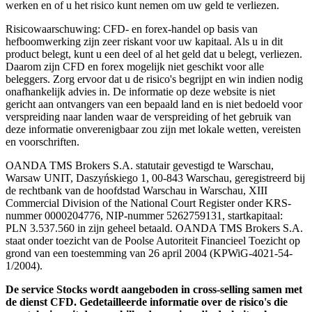
werken en of u het risico kunt nemen om uw geld te verliezen.
Risicowaarschuwing: CFD- en forex-handel op basis van
hefboomwerking zijn zeer riskant voor uw kapitaal. Als u in dit
product belegt, kunt u een deel of al het geld dat u belegt, verliezen.
Daarom zijn CFD en forex mogelijk niet geschikt voor alle
beleggers. Zorg ervoor dat u de risico's begrijpt en win indien nodig
onafhankelijk advies in. De informatie op deze website is niet
gericht aan ontvangers van een bepaald land en is niet bedoeld voor
verspreiding naar landen waar de verspreiding of het gebruik van
deze informatie onverenigbaar zou zijn met lokale wetten, vereisten
en voorschriften.
OANDA TMS Brokers S.A. statutair gevestigd te Warschau,
Warsaw UNIT, Daszyńskiego 1, 00-843 Warschau, geregistreerd bij
de rechtbank van de hoofdstad Warschau in Warschau, XIII
Commercial Division of the National Court Register onder KRS-
nummer 0000204776, NIP-nummer 5262759131, startkapitaal:
PLN 3.537.560 in zijn geheel betaald. OANDA TMS Brokers S.A.
staat onder toezicht van de Poolse Autoriteit Financieel Toezicht op
grond van een toestemming van 26 april 2004 (KPWiG-4021-54-
1/2004).
De service Stocks wordt aangeboden in cross-selling samen met
de dienst CFD. Gedetailleerde informatie over de risico's die