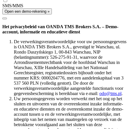
SMS/MMS
Open een demo-rekening »
Het privacybeleid van OANDA TMS Brokers S.A. – Demo-
account, informatie en educatieve dienst
De verwerkingsverantwoordelijke voor uw persoonsgegevens
is OANDA TMS Brokers S.A., gevestigd te Warschau, ul.
Rondo Daszyńskiego 1, 00-843 Warschau, NIP
(belastingnummer): 526-275-91-31, waarvoor de
Arrondissementsrechtbank voor de hoofdstad Warschau in
Warschau, XIIIe Handelsafdeling van het Nationaal
Gerechtsregister, registratiedossiers bijhoudt onder het
nummer KRS: 0000204776, met een aandelenkapitaal van 3
537 560 PLN (volledig gestort). De door de
verwerkingsverantwoordelijke aangestelde functionaris voor
gegevensbescherming is bereikbaar via e-mail:
odo@tms.pl
.
Uw persoonsgegevens worden verwerkt met het oog op het
sluiten en uitvoeren van de overeenkomst inzake informatie-
en educatieve diensten en de overeenkomst inzake de demo-
account tussen u en de verwerkingsverantwoordelijke, met
inbegrip van het nemen van maatregelen op verzoek van de
betrokkene voorafgaand aan het sluiten van deze