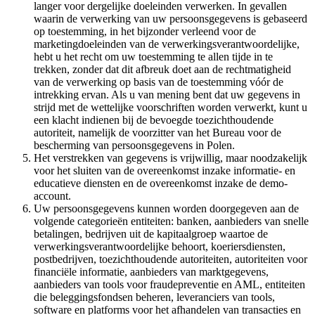
langer voor dergelijke doeleinden verwerken. In gevallen
waarin de verwerking van uw persoonsgegevens is gebaseerd
op toestemming, in het bijzonder verleend voor de
marketingdoeleinden van de verwerkingsverantwoordelijke,
hebt u het recht om uw toestemming te allen tijde in te
trekken, zonder dat dit afbreuk doet aan de rechtmatigheid
van de verwerking op basis van de toestemming vóór de
intrekking ervan. Als u van mening bent dat uw gegevens in
strijd met de wettelijke voorschriften worden verwerkt, kunt u
een klacht indienen bij de bevoegde toezichthoudende
autoriteit, namelijk de voorzitter van het Bureau voor de
bescherming van persoonsgegevens in Polen.
Het verstrekken van gegevens is vrijwillig, maar noodzakelijk
voor het sluiten van de overeenkomst inzake informatie- en
educatieve diensten en de overeenkomst inzake de demo-
account.
Uw persoonsgegevens kunnen worden doorgegeven aan de
volgende categorieën entiteiten: banken, aanbieders van snelle
betalingen, bedrijven uit de kapitaalgroep waartoe de
verwerkingsverantwoordelijke behoort, koeriersdiensten,
postbedrijven, toezichthoudende autoriteiten, autoriteiten voor
financiële informatie, aanbieders van marktgegevens,
aanbieders van tools voor fraudepreventie en AML, entiteiten
die beleggingsfondsen beheren, leveranciers van tools,
software en platforms voor het afhandelen van transacties en