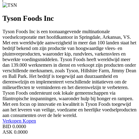
Tyson Foods Inc
Tyson Foods Inc is een toonaangevende multinationale
voedselcorporatie met hoofdkantoor in Springdale, Arkansas, VS.
Met een wereldwijde aanwezigheid in meer dan 100 landen staat het
bedrijf bekend om zijn productie van hoogwaardige vlees- en
pluimveeproducten, waaronder kip, rundvlees, varkensvlees en
bewerkte voedingsmiddelen. Tyson Foods heeft wereldwijd meer
dan 139.000 werknemers in dienst en verkoopt zijn producten onder
verschillende merknamen, zoals Tyson, Hillshire Farm, Jimmy Dean
en Ball Park. Het bedrijf is toegewijd aan duurzaamheid en
dierenwelzijn en implementeert verschillende initiatieven om de
milieueffecten te verminderen en het dierenwelzijn te verbeteren.
Tyson Foods ondersteunt ook lokale gemeenschappen via
filantropische inspanningen, waaronder hulp bij honger en rampen.
Met een focus op innovatie en kwaliteit is Tyson Foods toegewijd
aan het leveren van veilige, voedzame en heerlijke voedselproducten
aan consumenten over de hele wereld.
Verkopen
Kopen
BID
0.0000
ASK
0.0000