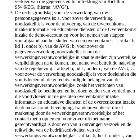
verkeer van die gegevens en tot intrekking van Richtlijn
95/46/EG, (hierna: ‘AVG’).
De rechtsgrondslag voor de verwerking van uw
persoonsgegevens is: a. voor zover de verwerking
noodzakelijk is voor de uitvoering van de Overeenkomst
inzake informatie- en educatieve diensten of de Overeenkomst
inzake de demo-account en voor het nemen van stappen
voorafgaand aan het sluiten van een overeenkomst – artikel 6,
lid 1, onder b), van de AVG; b. voor zover de
gegevensverwerking noodzakelijk is om de
verwerkingsverantwoordelijke in staat te stellen zijn wettelijke
verplichtingen na te komen, met name wat betreft de naleving
van de regelgeving – artikel 6, lid 1, onder c, van de AVG; c.
voor zover de verwerking noodzakelijk is voor doeleinden die
voortvloeien uit de gerechtvaardigde belangen van de
verwerkingsverantwoordelijke, zoals het verrichten van
noodzakelijke betalingen en het doen gelden van vorderingen
die voortvloeien uit de gesloten overeenkomst inzake
informatie- en educatieve diensten of de overeenkomst inzake
de demo-account, beveiliging, fraudepreventie of direct
marketing door de verwerkingsverantwoordelijke of het
contact met u opnemen, voor zover dit met name
gerechtvaardigd is door een van u ontvangen verzoek en de
reikwijdte van de bedrijfsactiviteiten van de
verwerkingsverantwoordelijke – artikel 6, lid 1, onder f, van