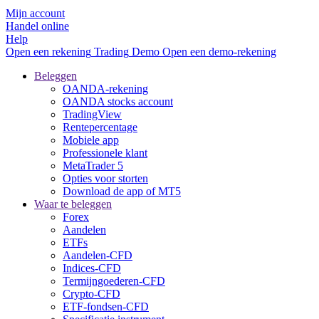
Mijn account
Handel online
Help
Open een rekening
Trading
Demo
Open een demo-rekening
Beleggen
OANDA-rekening
OANDA stocks account
TradingView
Rentepercentage
Mobiele app
Professionele klant
MetaTrader 5
Opties voor storten
Download de app of MT5
Waar te beleggen
Forex
Aandelen
ETFs
Aandelen-CFD
Indices-CFD
Termijngoederen-CFD
Crypto-CFD
ETF-fondsen-CFD