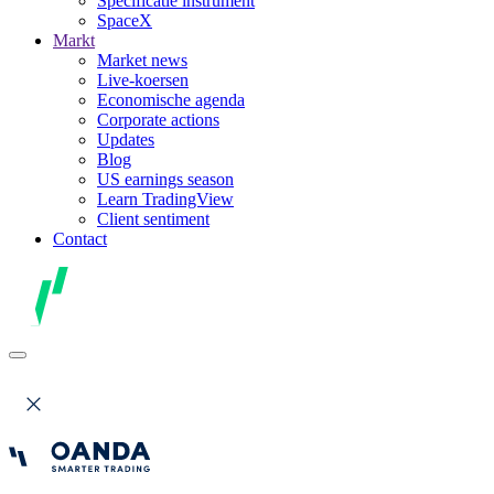
Specificatie instrument
SpaceX
Markt
Market news
Live-koersen
Economische agenda
Corporate actions
Updates
Blog
US earnings season
Learn TradingView
Client sentiment
Contact