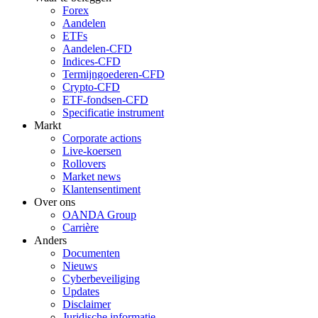
Forex
Aandelen
ETFs
Aandelen-CFD
Indices-CFD
Termijngoederen-CFD
Crypto-CFD
ETF-fondsen-CFD
Specificatie instrument
Markt
Corporate actions
Live-koersen
Rollovers
Market news
Klantensentiment
Over ons
OANDA Group
Carrière
Anders
Documenten
Nieuws
Cyberbeveiliging
Updates
Disclaimer
Juridische informatie