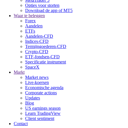
MetaTrader 5
Opties voor storten
Download de app of MT5
Waar te beleggen
Forex
Aandelen
ETFs
Aandelen-CFD
Indices-CFD
Termijngoederen-CFD
Crypto-CFD
ETF-fondsen-CFD
Specificatie instrument
SpaceX
Markt
Market news
Live-koersen
Economische agenda
Corporate actions
Updates
Blog
US earnings season
Learn TradingView
Client sentiment
Contact