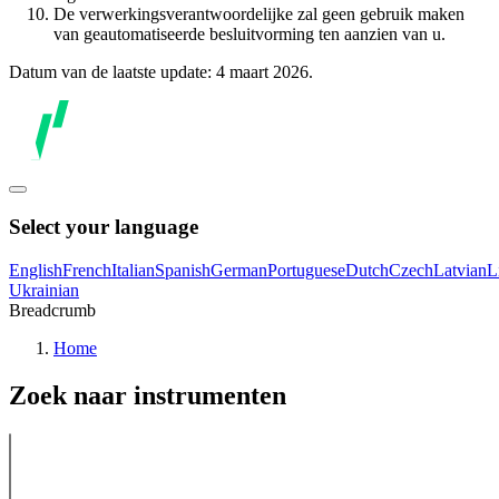
De verwerkingsverantwoordelijke zal geen gebruik maken
van geautomatiseerde besluitvorming ten aanzien van u.
Datum van de laatste update: 4 maart 2026.
Select your language
English
French
Italian
Spanish
German
Portuguese
Dutch
Czech
Latvian
L
Ukrainian
Breadcrumb
Home
Zoek naar instrumenten