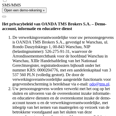
SMS/MMS
Open een demo-rekening »
Het privacybeleid van OANDA TMS Brokers S.A. – Demo-
account, informatie en educatieve dienst
De verwerkingsverantwoordelijke voor uw persoonsgegevens
is OANDA TMS Brokers S.A., gevestigd te Warschau, ul.
Rondo Daszyńskiego 1, 00-843 Warschau, NIP
(belastingnummer): 526-275-91-31, waarvoor de
Arrondissementsrechtbank voor de hoofdstad Warschau in
Warschau, XIIIe Handelsafdeling van het Nationaal
Gerechtsregister, registratiedossiers bijhoudt onder het
nummer KRS: 0000204776, met een aandelenkapitaal van 3
537 560 PLN (volledig gestort). De door de
verwerkingsverantwoordelijke aangestelde functionaris voor
gegevensbescherming is bereikbaar via e-mail:
odo@tms.pl
.
Uw persoonsgegevens worden verwerkt met het oog op het
sluiten en uitvoeren van de overeenkomst inzake informatie-
en educatieve diensten en de overeenkomst inzake de demo-
account tussen u en de verwerkingsverantwoordelijke, met
inbegrip van het nemen van maatregelen op verzoek van de
betrokkene voorafgaand aan het sluiten van deze