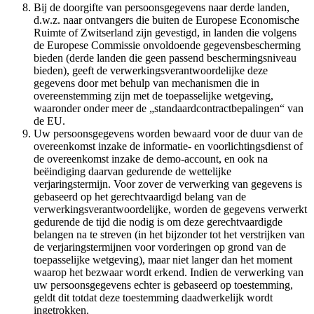
Bij de doorgifte van persoonsgegevens naar derde landen,
d.w.z. naar ontvangers die buiten de Europese Economische
Ruimte of Zwitserland zijn gevestigd, in landen die volgens
de Europese Commissie onvoldoende gegevensbescherming
bieden (derde landen die geen passend beschermingsniveau
bieden), geeft de verwerkingsverantwoordelijke deze
gegevens door met behulp van mechanismen die in
overeenstemming zijn met de toepasselijke wetgeving,
waaronder onder meer de „standaardcontractbepalingen“ van
de EU.
Uw persoonsgegevens worden bewaard voor de duur van de
overeenkomst inzake de informatie- en voorlichtingsdienst of
de overeenkomst inzake de demo-account, en ook na
beëindiging daarvan gedurende de wettelijke
verjaringstermijn. Voor zover de verwerking van gegevens is
gebaseerd op het gerechtvaardigd belang van de
verwerkingsverantwoordelijke, worden de gegevens verwerkt
gedurende de tijd die nodig is om deze gerechtvaardigde
belangen na te streven (in het bijzonder tot het verstrijken van
de verjaringstermijnen voor vorderingen op grond van de
toepasselijke wetgeving), maar niet langer dan het moment
waarop het bezwaar wordt erkend. Indien de verwerking van
uw persoonsgegevens echter is gebaseerd op toestemming,
geldt dit totdat deze toestemming daadwerkelijk wordt
ingetrokken.