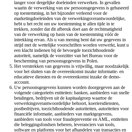
langer voor dergelijke doeleinden verwerken. In gevallen
waarin de verwerking van uw persoonsgegevens is gebaseerd
op toestemming, in het bijzonder verleend voor de
marketingdoeleinden van de verwerkingsverantwoordelijke,
hebt u het recht om uw toestemming te allen tijde in te
trekken, zonder dat dit afbreuk doet aan de rechtmatigheid
van de verwerking op basis van de toestemming vóór de
intrekking ervan. Als u van mening bent dat uw gegevens in
strijd met de wettelijke voorschriften worden verwerkt, kunt u
een klacht indienen bij de bevoegde toezichthoudende
autoriteit, namelijk de voorzitter van het Bureau voor de
bescherming van persoonsgegevens in Polen.
Het verstrekken van gegevens is vrijwillig, maar noodzakelijk
voor het sluiten van de overeenkomst inzake informatie- en
educatieve diensten en de overeenkomst inzake de demo-
account.
Uw persoonsgegevens kunnen worden doorgegeven aan de
volgende categorieën entiteiten: banken, aanbieders van snelle
betalingen, bedrijven uit de kapitaalgroep waartoe de
verwerkingsverantwoordelijke behoort, koeriersdiensten,
postbedrijven, toezichthoudende autoriteiten, autoriteiten voor
financiële informatie, aanbieders van marktgegevens,
aanbieders van tools voor fraudepreventie en AML, entiteiten
die beleggingsfondsen beheren, leveranciers van tools,
software en platforms voor het afhandelen van transacties en