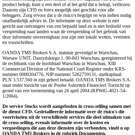
product belegt, kunt u een deel of al het geld dat u belegt, verliezen.
Daarom zijn CFD en forex mogelijk niet geschikt voor alle
beleggers. Zorg ervoor dat u de risico's begrijpt en win indien nodig
onafhankelijk advies in. De informatie op deze website is niet
gericht aan ontvangers van een bepaald land en is niet bedoeld voor
verspreiding naar landen waar de verspreiding of het gebruik van
deze informatie onverenigbaar zou zijn met lokale wetten, vereisten
en voorschriften.
OANDA TMS Brokers S.A. statutair gevestigd te Warschau,
Warsaw UNIT, Daszyńskiego 1, 00-843 Warschau, geregistreerd bij
de rechtbank van de hoofdstad Warschau in Warschau, XIII
Commercial Division of the National Court Register onder KRS-
nummer 0000204776, NIP-nummer 5262759131, startkapitaal:
PLN 3.537.560 in zijn geheel betaald. OANDA TMS Brokers S.A.
staat onder toezicht van de Poolse Autoriteit Financieel Toezicht op
grond van een toestemming van 26 april 2004 (KPWiG-4021-54-
1/2004).
De service Stocks wordt aangeboden in cross-selling samen met
de dienst CFD. Gedetailleerde informatie over de risico's die
voortvloeien uit de verschillende services die deel uitmaken van
de cross-selling, evenals informatie over de kosten en
vergoedingen die aan deze diensten zijn verbonden, vindt u op
OANDA TMS Brokers in de rubriek Documenten.