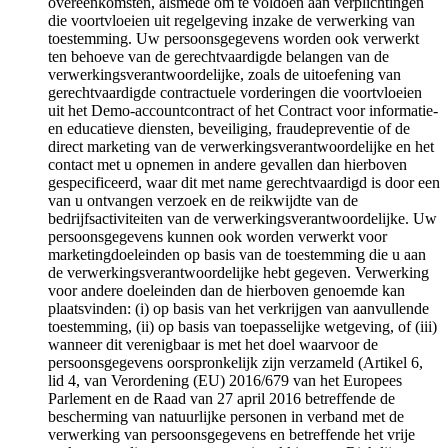
overeenkomsten, alsmede om te voldoen aan verplichtingen
die voortvloeien uit regelgeving inzake de verwerking van
toestemming. Uw persoonsgegevens worden ook verwerkt
ten behoeve van de gerechtvaardigde belangen van de
verwerkingsverantwoordelijke, zoals de uitoefening van
gerechtvaardigde contractuele vorderingen die voortvloeien
uit het Demo-accountcontract of het Contract voor informatie-
en educatieve diensten, beveiliging, fraudepreventie of de
direct marketing van de verwerkingsverantwoordelijke en het
contact met u opnemen in andere gevallen dan hierboven
gespecificeerd, waar dit met name gerechtvaardigd is door een
van u ontvangen verzoek en de reikwijdte van de
bedrijfsactiviteiten van de verwerkingsverantwoordelijke. Uw
persoonsgegevens kunnen ook worden verwerkt voor
marketingdoeleinden op basis van de toestemming die u aan
de verwerkingsverantwoordelijke hebt gegeven. Verwerking
voor andere doeleinden dan de hierboven genoemde kan
plaatsvinden: (i) op basis van het verkrijgen van aanvullende
toestemming, (ii) op basis van toepasselijke wetgeving, of (iii)
wanneer dit verenigbaar is met het doel waarvoor de
persoonsgegevens oorspronkelijk zijn verzameld (Artikel 6,
lid 4, van Verordening (EU) 2016/679 van het Europees
Parlement en de Raad van 27 april 2016 betreffende de
bescherming van natuurlijke personen in verband met de
verwerking van persoonsgegevens en betreffende het vrije