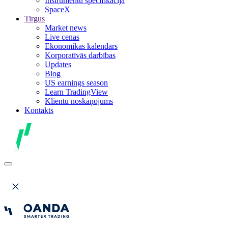
Instrumentu specifikācija
SpaceX
Tirgus
Market news
Live cenas
Ekonomikas kalendārs
Korporatīvās darbības
Updates
Blog
US earnings season
Learn TradingView
Klientu noskaņojums
Kontakts