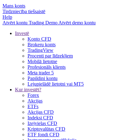
Mans konts
Tirdzniecība tiešsaistē
Help
Atvērt kontu
Trading
Demo
Atvērt demo kontu
Investē
Konto CFD
Brokeru konts
TradingView
Procenti par līdzekļiem
Mobilā lietotne
Profesionāls klients
Meta trader 5
Papildini kontu
Lejupielādē lietotni vai MT5
Kur investēt?
Forex
Akcijas
ETFs
Akcijas CFD
Indeksi CFD
Izejvielas CFD
Kriptovalūtas CFD
ETF fondi CFD