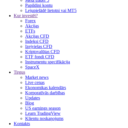
Meta trader 5
Papildini kontu
Lejupielādē lietotni vai MT5
Kur investēt?
Forex
Akcijas
ETFs
Akcijas CFD
Indeksi CFD
Izejvielas CFD
Kriptovalūtas CFD
ETF fondi CFD
Instrumentu specifikācija
SpaceX
Tirgus
Market news
Live cenas
Ekonomikas kalendārs
Korporatīvās darbības
Updates
Blog
US earnings season
Learn TradingView
Klientu noskaņojums
Kontakts