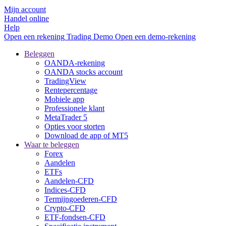
Mijn account
Handel online
Help
Open een rekening
Trading
Demo
Open een demo-rekening
Beleggen
OANDA-rekening
OANDA stocks account
TradingView
Rentepercentage
Mobiele app
Professionele klant
MetaTrader 5
Opties voor storten
Download de app of MT5
Waar te beleggen
Forex
Aandelen
ETFs
Aandelen-CFD
Indices-CFD
Termijngoederen-CFD
Crypto-CFD
ETF-fondsen-CFD