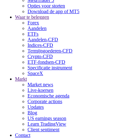
MetaTrader 5
Opties voor storten
Download de app of MT5
Waar te beleggen
Forex
Aandelen
ETFs
Aandelen-CFD
Indices-CFD
Termijngoederen-CFD
Crypto-CFD
ETF-fondsen-CFD
Specificatie instrument
SpaceX
Markt
Market news
Live-koersen
Economische agenda
Corporate actions
Updates
Blog
US earnings season
Learn TradingView
Client sentiment
Contact