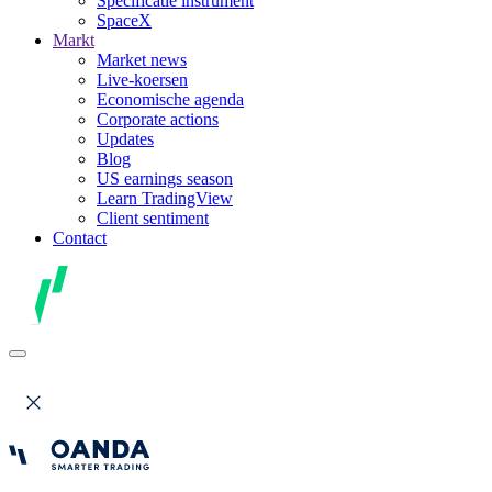
Specificatie instrument
SpaceX
Markt
Market news
Live-koersen
Economische agenda
Corporate actions
Updates
Blog
US earnings season
Learn TradingView
Client sentiment
Contact