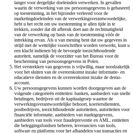
langer voor dergelijke doeleinden verwerken. In gevallen
waarin de verwerking van uw persoonsgegevens is gebaseerd
op toestemming, in het bijzonder verleend voor de
marketingdoeleinden van de verwerkingsverantwoordelijke,
hebt u het recht om uw toestemming te allen tijde in te
trekken, zonder dat dit afbreuk doet aan de rechtmatigheid
van de verwerking op basis van de toestemming vóór de
intrekking ervan. Als u van mening bent dat uw gegevens in
strijd met de wettelijke voorschriften worden verwerkt, kunt u
een klacht indienen bij de bevoegde toezichthoudende
autoriteit, namelijk de voorzitter van het Bureau voor de
bescherming van persoonsgegevens in Polen.
Het verstrekken van gegevens is vrijwillig, maar noodzakelijk
voor het sluiten van de overeenkomst inzake informatie- en
educatieve diensten en de overeenkomst inzake de demo-
account.
Uw persoonsgegevens kunnen worden doorgegeven aan de
volgende categorieën entiteiten: banken, aanbieders van snelle
betalingen, bedrijven uit de kapitaalgroep waartoe de
verwerkingsverantwoordelijke behoort, koeriersdiensten,
postbedrijven, toezichthoudende autoriteiten, autoriteiten voor
financiële informatie, aanbieders van marktgegevens,
aanbieders van tools voor fraudepreventie en AML, entiteiten
die beleggingsfondsen beheren, leveranciers van tools,
software en platforms voor het afhandelen van transacties en