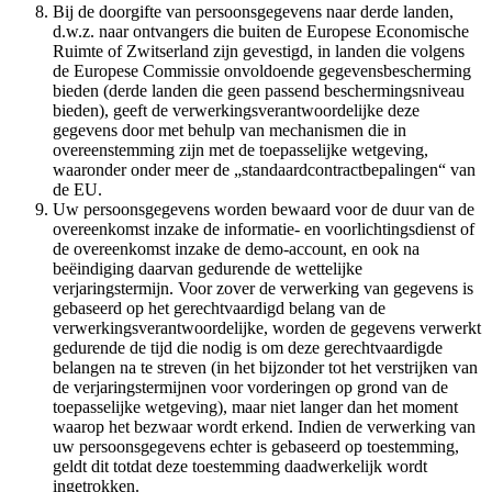
Bij de doorgifte van persoonsgegevens naar derde landen,
d.w.z. naar ontvangers die buiten de Europese Economische
Ruimte of Zwitserland zijn gevestigd, in landen die volgens
de Europese Commissie onvoldoende gegevensbescherming
bieden (derde landen die geen passend beschermingsniveau
bieden), geeft de verwerkingsverantwoordelijke deze
gegevens door met behulp van mechanismen die in
overeenstemming zijn met de toepasselijke wetgeving,
waaronder onder meer de „standaardcontractbepalingen“ van
de EU.
Uw persoonsgegevens worden bewaard voor de duur van de
overeenkomst inzake de informatie- en voorlichtingsdienst of
de overeenkomst inzake de demo-account, en ook na
beëindiging daarvan gedurende de wettelijke
verjaringstermijn. Voor zover de verwerking van gegevens is
gebaseerd op het gerechtvaardigd belang van de
verwerkingsverantwoordelijke, worden de gegevens verwerkt
gedurende de tijd die nodig is om deze gerechtvaardigde
belangen na te streven (in het bijzonder tot het verstrijken van
de verjaringstermijnen voor vorderingen op grond van de
toepasselijke wetgeving), maar niet langer dan het moment
waarop het bezwaar wordt erkend. Indien de verwerking van
uw persoonsgegevens echter is gebaseerd op toestemming,
geldt dit totdat deze toestemming daadwerkelijk wordt
ingetrokken.