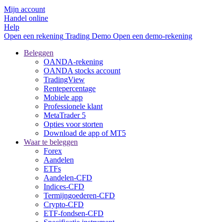
Mijn account
Handel online
Help
Open een rekening
Trading
Demo
Open een demo-rekening
Beleggen
OANDA-rekening
OANDA stocks account
TradingView
Rentepercentage
Mobiele app
Professionele klant
MetaTrader 5
Opties voor storten
Download de app of MT5
Waar te beleggen
Forex
Aandelen
ETFs
Aandelen-CFD
Indices-CFD
Termijngoederen-CFD
Crypto-CFD
ETF-fondsen-CFD