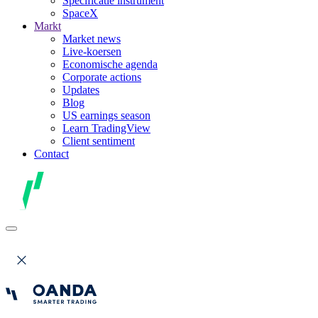
Specificatie instrument
SpaceX
Markt
Market news
Live-koersen
Economische agenda
Corporate actions
Updates
Blog
US earnings season
Learn TradingView
Client sentiment
Contact