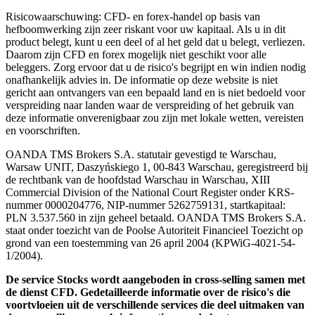
Risicowaarschuwing: CFD- en forex-handel op basis van
hefboomwerking zijn zeer riskant voor uw kapitaal. Als u in dit
product belegt, kunt u een deel of al het geld dat u belegt, verliezen.
Daarom zijn CFD en forex mogelijk niet geschikt voor alle
beleggers. Zorg ervoor dat u de risico's begrijpt en win indien nodig
onafhankelijk advies in. De informatie op deze website is niet
gericht aan ontvangers van een bepaald land en is niet bedoeld voor
verspreiding naar landen waar de verspreiding of het gebruik van
deze informatie onverenigbaar zou zijn met lokale wetten, vereisten
en voorschriften.
OANDA TMS Brokers S.A. statutair gevestigd te Warschau,
Warsaw UNIT, Daszyńskiego 1, 00-843 Warschau, geregistreerd bij
de rechtbank van de hoofdstad Warschau in Warschau, XIII
Commercial Division of the National Court Register onder KRS-
nummer 0000204776, NIP-nummer 5262759131, startkapitaal:
PLN 3.537.560 in zijn geheel betaald. OANDA TMS Brokers S.A.
staat onder toezicht van de Poolse Autoriteit Financieel Toezicht op
grond van een toestemming van 26 april 2004 (KPWiG-4021-54-
1/2004).
De service Stocks wordt aangeboden in cross-selling samen met
de dienst CFD. Gedetailleerde informatie over de risico's die
voortvloeien uit de verschillende services die deel uitmaken van