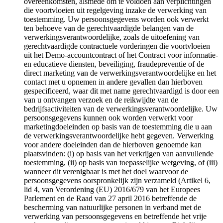
overeenkomsten, alsmede om te voldoen aan verplichtingen
die voortvloeien uit regelgeving inzake de verwerking van
toestemming. Uw persoonsgegevens worden ook verwerkt
ten behoeve van de gerechtvaardigde belangen van de
verwerkingsverantwoordelijke, zoals de uitoefening van
gerechtvaardigde contractuele vorderingen die voortvloeien
uit het Demo-accountcontract of het Contract voor informatie-
en educatieve diensten, beveiliging, fraudepreventie of de
direct marketing van de verwerkingsverantwoordelijke en het
contact met u opnemen in andere gevallen dan hierboven
gespecificeerd, waar dit met name gerechtvaardigd is door een
van u ontvangen verzoek en de reikwijdte van de
bedrijfsactiviteiten van de verwerkingsverantwoordelijke. Uw
persoonsgegevens kunnen ook worden verwerkt voor
marketingdoeleinden op basis van de toestemming die u aan
de verwerkingsverantwoordelijke hebt gegeven. Verwerking
voor andere doeleinden dan de hierboven genoemde kan
plaatsvinden: (i) op basis van het verkrijgen van aanvullende
toestemming, (ii) op basis van toepasselijke wetgeving, of (iii)
wanneer dit verenigbaar is met het doel waarvoor de
persoonsgegevens oorspronkelijk zijn verzameld (Artikel 6,
lid 4, van Verordening (EU) 2016/679 van het Europees
Parlement en de Raad van 27 april 2016 betreffende de
bescherming van natuurlijke personen in verband met de
verwerking van persoonsgegevens en betreffende het vrije