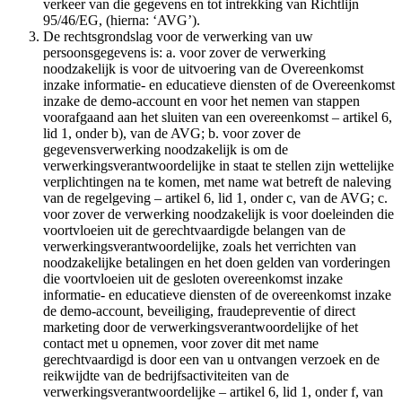
verkeer van die gegevens en tot intrekking van Richtlijn
95/46/EG, (hierna: ‘AVG’).
De rechtsgrondslag voor de verwerking van uw
persoonsgegevens is: a. voor zover de verwerking
noodzakelijk is voor de uitvoering van de Overeenkomst
inzake informatie- en educatieve diensten of de Overeenkomst
inzake de demo-account en voor het nemen van stappen
voorafgaand aan het sluiten van een overeenkomst – artikel 6,
lid 1, onder b), van de AVG; b. voor zover de
gegevensverwerking noodzakelijk is om de
verwerkingsverantwoordelijke in staat te stellen zijn wettelijke
verplichtingen na te komen, met name wat betreft de naleving
van de regelgeving – artikel 6, lid 1, onder c, van de AVG; c.
voor zover de verwerking noodzakelijk is voor doeleinden die
voortvloeien uit de gerechtvaardigde belangen van de
verwerkingsverantwoordelijke, zoals het verrichten van
noodzakelijke betalingen en het doen gelden van vorderingen
die voortvloeien uit de gesloten overeenkomst inzake
informatie- en educatieve diensten of de overeenkomst inzake
de demo-account, beveiliging, fraudepreventie of direct
marketing door de verwerkingsverantwoordelijke of het
contact met u opnemen, voor zover dit met name
gerechtvaardigd is door een van u ontvangen verzoek en de
reikwijdte van de bedrijfsactiviteiten van de
verwerkingsverantwoordelijke – artikel 6, lid 1, onder f, van