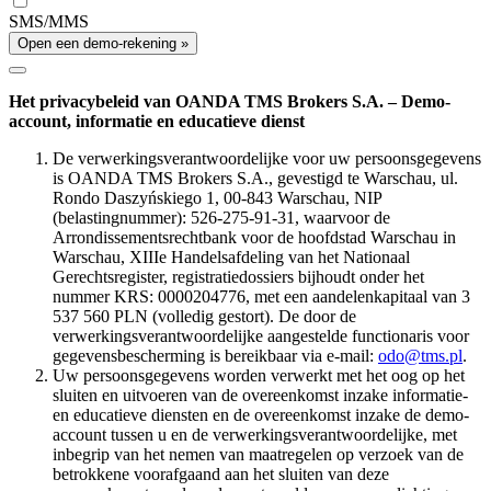
SMS/MMS
Open een demo-rekening »
Het privacybeleid van OANDA TMS Brokers S.A. – Demo-
account, informatie en educatieve dienst
De verwerkingsverantwoordelijke voor uw persoonsgegevens
is OANDA TMS Brokers S.A., gevestigd te Warschau, ul.
Rondo Daszyńskiego 1, 00-843 Warschau, NIP
(belastingnummer): 526-275-91-31, waarvoor de
Arrondissementsrechtbank voor de hoofdstad Warschau in
Warschau, XIIIe Handelsafdeling van het Nationaal
Gerechtsregister, registratiedossiers bijhoudt onder het
nummer KRS: 0000204776, met een aandelenkapitaal van 3
537 560 PLN (volledig gestort). De door de
verwerkingsverantwoordelijke aangestelde functionaris voor
gegevensbescherming is bereikbaar via e-mail:
odo@tms.pl
.
Uw persoonsgegevens worden verwerkt met het oog op het
sluiten en uitvoeren van de overeenkomst inzake informatie-
en educatieve diensten en de overeenkomst inzake de demo-
account tussen u en de verwerkingsverantwoordelijke, met
inbegrip van het nemen van maatregelen op verzoek van de
betrokkene voorafgaand aan het sluiten van deze