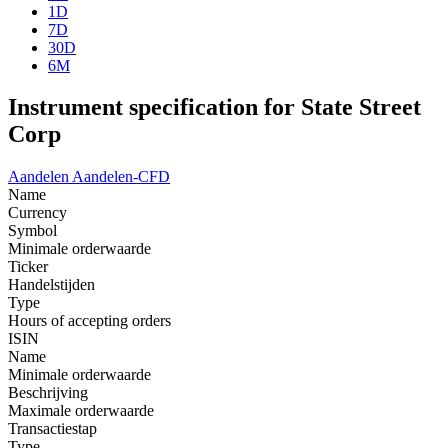
1D
7D
30D
6M
Instrument specification for State Street
Corp
Aandelen
Aandelen-CFD
Name
Currency
Symbol
Minimale orderwaarde
Ticker
Handelstijden
Type
Hours of accepting orders
ISIN
Name
Minimale orderwaarde
Beschrijving
Maximale orderwaarde
Transactiestap
Type