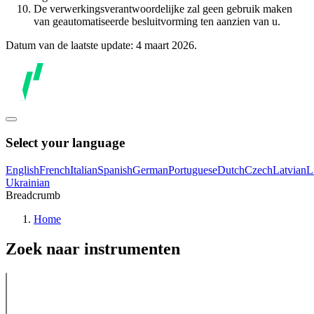
De verwerkingsverantwoordelijke zal geen gebruik maken
van geautomatiseerde besluitvorming ten aanzien van u.
Datum van de laatste update: 4 maart 2026.
Select your language
English
French
Italian
Spanish
German
Portuguese
Dutch
Czech
Latvian
L
Ukrainian
Breadcrumb
Home
Zoek naar instrumenten