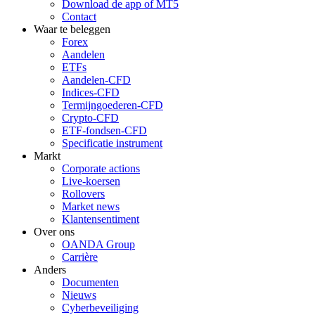
Download de app of MT5
Contact
Waar te beleggen
Forex
Aandelen
ETFs
Aandelen-CFD
Indices-CFD
Termijngoederen-CFD
Crypto-CFD
ETF-fondsen-CFD
Specificatie instrument
Markt
Corporate actions
Live-koersen
Rollovers
Market news
Klantensentiment
Over ons
OANDA Group
Carrière
Anders
Documenten
Nieuws
Cyberbeveiliging