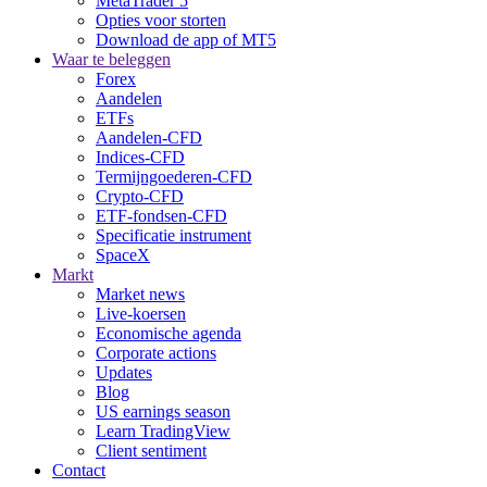
MetaTrader 5
Opties voor storten
Download de app of MT5
Waar te beleggen
Forex
Aandelen
ETFs
Aandelen-CFD
Indices-CFD
Termijngoederen-CFD
Crypto-CFD
ETF-fondsen-CFD
Specificatie instrument
SpaceX
Markt
Market news
Live-koersen
Economische agenda
Corporate actions
Updates
Blog
US earnings season
Learn TradingView
Client sentiment
Contact