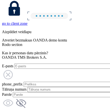
go to client zone
Aizpildiet veidlapu
Atveriet bezmaksas OANDA demo kontu
Rodo section
Kas ir personas datu pārzinis?
OANDA TMS Brokers S.A.
E-pasts
phone_prefix
Tālruņa numurs
Parole