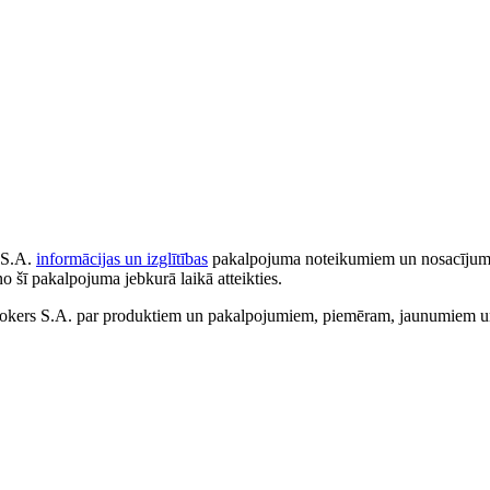
 S.A.
informācijas un izglītības
pakalpojuma noteikumiem un nosacījumiem
no šī pakalpojuma jebkurā laikā atteikties.
ers S.A. par produktiem un pakalpojumiem, piemēram, jaunumiem un 