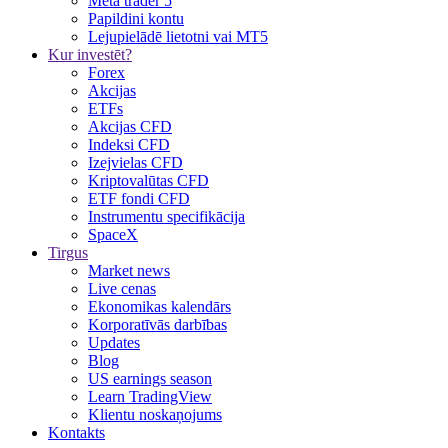
Meta trader 5
Papildini kontu
Lejupielādē lietotni vai MT5
Kur investēt?
Forex
Akcijas
ETFs
Akcijas CFD
Indeksi CFD
Izejvielas CFD
Kriptovalūtas CFD
ETF fondi CFD
Instrumentu specifikācija
SpaceX
Tirgus
Market news
Live cenas
Ekonomikas kalendārs
Korporatīvās darbības
Updates
Blog
US earnings season
Learn TradingView
Klientu noskaņojums
Kontakts