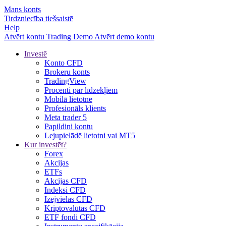
Mans konts
Tirdzniecība tiešsaistē
Help
Atvērt kontu
Trading
Demo
Atvērt demo kontu
Investē
Konto CFD
Brokeru konts
TradingView
Procenti par līdzekļiem
Mobilā lietotne
Profesionāls klients
Meta trader 5
Papildini kontu
Lejupielādē lietotni vai MT5
Kur investēt?
Forex
Akcijas
ETFs
Akcijas CFD
Indeksi CFD
Izejvielas CFD
Kriptovalūtas CFD
ETF fondi CFD