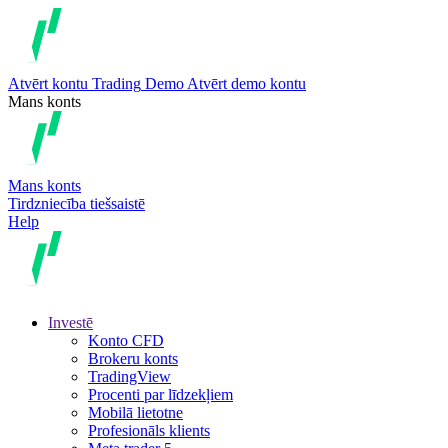
Atvērt kontu
Trading
Demo
Atvērt demo kontu
Mans konts
Mans konts
Tirdzniecība tiešsaistē
Help
Investē
Konto CFD
Brokeru konts
TradingView
Procenti par līdzekļiem
Mobilā lietotne
Profesionāls klients