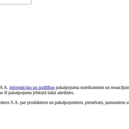
 S.A.
informācijas un izglītības
pakalpojuma noteikumiem un nosacījumiem
no šī pakalpojuma jebkurā laikā atteikties.
ers S.A. par produktiem un pakalpojumiem, piemēram, jaunumiem un 