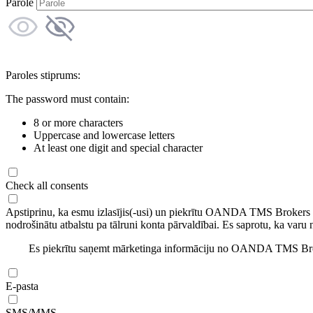
Parole
Paroles stiprums:
The password must contain:
8 or more characters
Uppercase and lowercase letters
At least one digit and special character
Check all consents
Apstiprinu, ka esmu izlasījis(-usi) un piekrītu OANDA TMS Brokers
nodrošinātu atbalstu pa tālruni konta pārvaldībai. Es saprotu, ka varu 
Es piekrītu saņemt mārketinga informāciju no OANDA TMS Brok
E-pasta
SMS/MMS