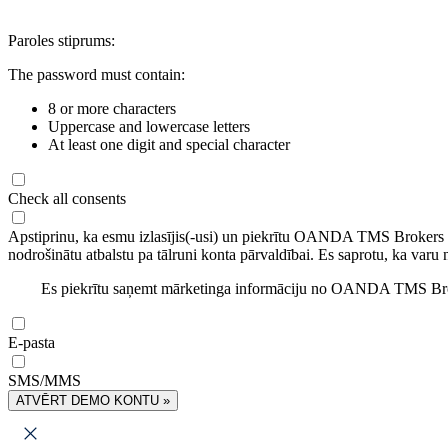
Paroles stiprums:
The password must contain:
8 or more characters
Uppercase and lowercase letters
At least one digit and special character
Check all consents
Apstiprinu, ka esmu izlasījis(-usi) un piekrītu OANDA TMS Brokers
nodrošinātu atbalstu pa tālruni konta pārvaldībai. Es saprotu, ka varu 
Es piekrītu saņemt mārketinga informāciju no OANDA TMS Brok
E-pasta
SMS/MMS
ATVĒRT DEMO KONTU »