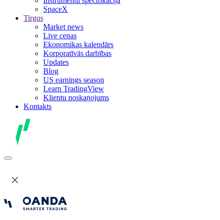
Instrumentu specifikācija
SpaceX
Tirgus
Market news
Live cenas
Ekonomikas kalendārs
Korporatīvās darbības
Updates
Blog
US earnings season
Learn TradingView
Klientu noskaņojums
Kontakts