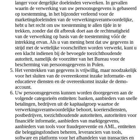
langer voor dergelijke doeleinden verwerken. In gevallen
waarin de verwerking van uw persoonsgegevens is gebaseerd
op toestemming, in het bijzonder verleend voor de
marketingdoeleinden van de verwerkingsverantwoordelijke,
hebt u het recht om uw toestemming te allen tijde in te
trekken, zonder dat dit afbreuk doet aan de rechtmatigheid
van de verwerking op basis van de toestemming vóór de
intrekking ervan. Als u van mening bent dat uw gegevens in
strijd met de wettelijke voorschriften worden verwerkt, kunt u
een klacht indienen bij de bevoegde toezichthoudende
autoriteit, namelijk de voorzitter van het Bureau voor de
bescherming van persoonsgegevens in Polen.
Het verstrekken van gegevens is vrijwillig, maar noodzakelijk
voor het sluiten van de overeenkomst inzake informatie- en
educatieve diensten en de overeenkomst inzake de demo-
account.
Uw persoonsgegevens kunnen worden doorgegeven aan de
volgende categorieën entiteiten: banken, aanbieders van snelle
betalingen, bedrijven uit de kapitaalgroep waartoe de
verwerkingsverantwoordelijke behoort, koeriersdiensten,
postbedrijven, toezichthoudende autoriteiten, autoriteiten voor
financiële informatie, aanbieders van marktgegevens,
aanbieders van tools voor fraudepreventie en AML, entiteiten
die beleggingsfondsen beheren, leveranciers van tools,
software en platforms voor het afhandelen van transacties en