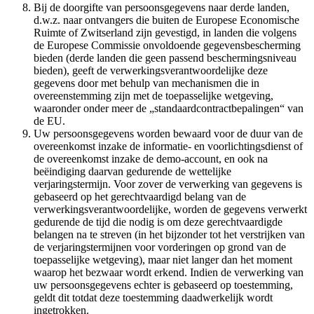
Bij de doorgifte van persoonsgegevens naar derde landen,
d.w.z. naar ontvangers die buiten de Europese Economische
Ruimte of Zwitserland zijn gevestigd, in landen die volgens
de Europese Commissie onvoldoende gegevensbescherming
bieden (derde landen die geen passend beschermingsniveau
bieden), geeft de verwerkingsverantwoordelijke deze
gegevens door met behulp van mechanismen die in
overeenstemming zijn met de toepasselijke wetgeving,
waaronder onder meer de „standaardcontractbepalingen“ van
de EU.
Uw persoonsgegevens worden bewaard voor de duur van de
overeenkomst inzake de informatie- en voorlichtingsdienst of
de overeenkomst inzake de demo-account, en ook na
beëindiging daarvan gedurende de wettelijke
verjaringstermijn. Voor zover de verwerking van gegevens is
gebaseerd op het gerechtvaardigd belang van de
verwerkingsverantwoordelijke, worden de gegevens verwerkt
gedurende de tijd die nodig is om deze gerechtvaardigde
belangen na te streven (in het bijzonder tot het verstrijken van
de verjaringstermijnen voor vorderingen op grond van de
toepasselijke wetgeving), maar niet langer dan het moment
waarop het bezwaar wordt erkend. Indien de verwerking van
uw persoonsgegevens echter is gebaseerd op toestemming,
geldt dit totdat deze toestemming daadwerkelijk wordt
ingetrokken.