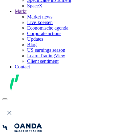
Specificatie instrument
SpaceX
Markt
Market news
Live-koersen
Economische agenda
Corporate actions
Updates
Blog
US earnings season
Learn TradingView
Client sentiment
Contact