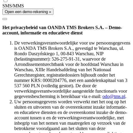
SMS/MMS
Open een demo-rekening »
Het privacybeleid van OANDA TMS Brokers S.A. – Demo-
account, informatie en educatieve dienst
De verwerkingsverantwoordelijke voor uw persoonsgegevens
is OANDA TMS Brokers S.A., gevestigd te Warschau, ul.
Rondo Daszyńskiego 1, 00-843 Warschau, NIP
(belastingnummer): 526-275-91-31, waarvoor de
Arrondissementsrechtbank voor de hoofdstad Warschau in
Warschau, XIIIe Handelsafdeling van het Nationaal
Gerechtsregister, registratiedossiers bijhoudt onder het
nummer KRS: 0000204776, met een aandelenkapitaal van 3
537 560 PLN (volledig gestort). De door de
verwerkingsverantwoordelijke aangestelde functionaris voor
gegevensbescherming is bereikbaar via e-mail:
odo@tms.pl
.
Uw persoonsgegevens worden verwerkt met het oog op het
sluiten en uitvoeren van de overeenkomst inzake informatie-
en educatieve diensten en de overeenkomst inzake de demo-
account tussen u en de verwerkingsverantwoordelijke, met
inbegrip van het nemen van maatregelen op verzoek van de
betrokkene voorafgaand aan het sluiten van deze