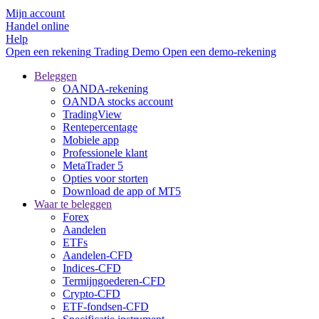
Mijn account
Handel online
Help
Open een rekening
Trading
Demo
Open een demo-rekening
Beleggen
OANDA-rekening
OANDA stocks account
TradingView
Rentepercentage
Mobiele app
Professionele klant
MetaTrader 5
Opties voor storten
Download de app of MT5
Waar te beleggen
Forex
Aandelen
ETFs
Aandelen-CFD
Indices-CFD
Termijngoederen-CFD
Crypto-CFD
ETF-fondsen-CFD