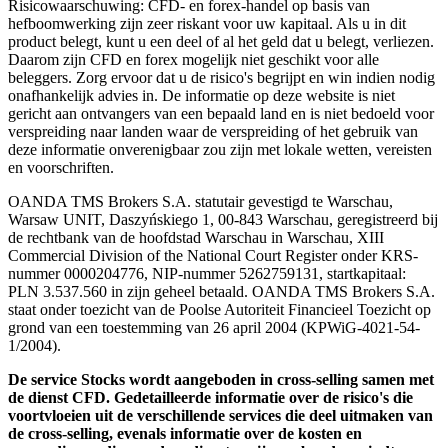
Risicowaarschuwing: CFD- en forex-handel op basis van
hefboomwerking zijn zeer riskant voor uw kapitaal. Als u in dit
product belegt, kunt u een deel of al het geld dat u belegt, verliezen.
Daarom zijn CFD en forex mogelijk niet geschikt voor alle
beleggers. Zorg ervoor dat u de risico's begrijpt en win indien nodig
onafhankelijk advies in. De informatie op deze website is niet
gericht aan ontvangers van een bepaald land en is niet bedoeld voor
verspreiding naar landen waar de verspreiding of het gebruik van
deze informatie onverenigbaar zou zijn met lokale wetten, vereisten
en voorschriften.
OANDA TMS Brokers S.A. statutair gevestigd te Warschau,
Warsaw UNIT, Daszyńskiego 1, 00-843 Warschau, geregistreerd bij
de rechtbank van de hoofdstad Warschau in Warschau, XIII
Commercial Division of the National Court Register onder KRS-
nummer 0000204776, NIP-nummer 5262759131, startkapitaal:
PLN 3.537.560 in zijn geheel betaald. OANDA TMS Brokers S.A.
staat onder toezicht van de Poolse Autoriteit Financieel Toezicht op
grond van een toestemming van 26 april 2004 (KPWiG-4021-54-
1/2004).
De service Stocks wordt aangeboden in cross-selling samen met
de dienst CFD. Gedetailleerde informatie over de risico's die
voortvloeien uit de verschillende services die deel uitmaken van
de cross-selling, evenals informatie over de kosten en