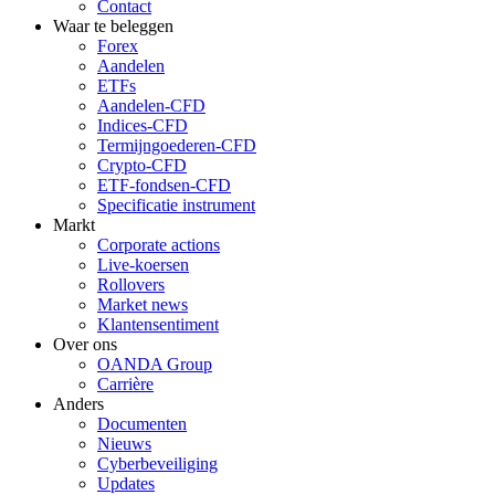
Contact
Waar te beleggen
Forex
Aandelen
ETFs
Aandelen-CFD
Indices-CFD
Termijngoederen-CFD
Crypto-CFD
ETF-fondsen-CFD
Specificatie instrument
Markt
Corporate actions
Live-koersen
Rollovers
Market news
Klantensentiment
Over ons
OANDA Group
Carrière
Anders
Documenten
Nieuws
Cyberbeveiliging
Updates