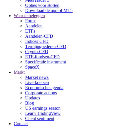
MetaTrader 5
Opties voor storten
Download de app of MT5
Waar te beleggen
Forex
Aandelen
ETFs
Aandelen-CFD
Indices-CFD
Termijngoederen-CFD
Crypto-CFD
ETF-fondsen-CFD
Specificatie instrument
SpaceX
Markt
Market news
Live-koersen
Economische agenda
Corporate actions
Updates
Blog
US earnings season
Learn TradingView
Client sentiment
Contact