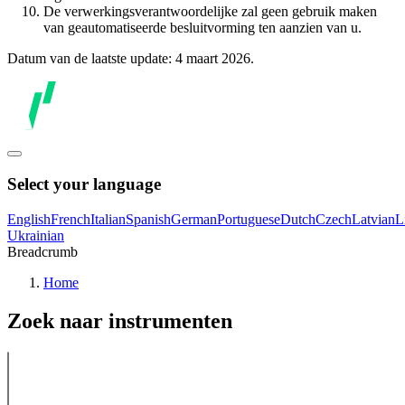
De verwerkingsverantwoordelijke zal geen gebruik maken
van geautomatiseerde besluitvorming ten aanzien van u.
Datum van de laatste update: 4 maart 2026.
Select your language
English
French
Italian
Spanish
German
Portuguese
Dutch
Czech
Latvian
L
Ukrainian
Breadcrumb
Home
Zoek naar instrumenten