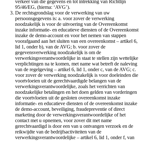
verkeer van die gegevens en tot intrekking van Richtlijn
95/46/EG, (hierna: ‘AVG’).
De rechtsgrondslag voor de verwerking van uw
persoonsgegevens is: a. voor zover de verwerking
noodzakelijk is voor de uitvoering van de Overeenkomst
inzake informatie- en educatieve diensten of de Overeenkomst
inzake de demo-account en voor het nemen van stappen
voorafgaand aan het sluiten van een overeenkomst – artikel 6,
lid 1, onder b), van de AVG; b. voor zover de
gegevensverwerking noodzakelijk is om de
verwerkingsverantwoordelijke in staat te stellen zijn wettelijke
verplichtingen na te komen, met name wat betreft de naleving
van de regelgeving – artikel 6, lid 1, onder c, van de AVG; c.
voor zover de verwerking noodzakelijk is voor doeleinden die
voortvloeien uit de gerechtvaardigde belangen van de
verwerkingsverantwoordelijke, zoals het verrichten van
noodzakelijke betalingen en het doen gelden van vorderingen
die voortvloeien uit de gesloten overeenkomst inzake
informatie- en educatieve diensten of de overeenkomst inzake
de demo-account, beveiliging, fraudepreventie of direct
marketing door de verwerkingsverantwoordelijke of het
contact met u opnemen, voor zover dit met name
gerechtvaardigd is door een van u ontvangen verzoek en de
reikwijdte van de bedrijfsactiviteiten van de
verwerkingsverantwoordelijke – artikel 6, lid 1, onder f, van