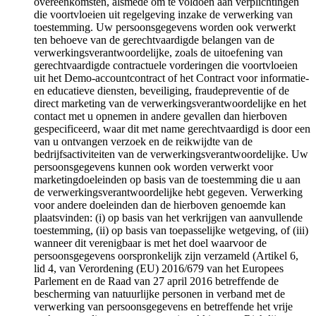
overeenkomsten, alsmede om te voldoen aan verplichtingen
die voortvloeien uit regelgeving inzake de verwerking van
toestemming. Uw persoonsgegevens worden ook verwerkt
ten behoeve van de gerechtvaardigde belangen van de
verwerkingsverantwoordelijke, zoals de uitoefening van
gerechtvaardigde contractuele vorderingen die voortvloeien
uit het Demo-accountcontract of het Contract voor informatie-
en educatieve diensten, beveiliging, fraudepreventie of de
direct marketing van de verwerkingsverantwoordelijke en het
contact met u opnemen in andere gevallen dan hierboven
gespecificeerd, waar dit met name gerechtvaardigd is door een
van u ontvangen verzoek en de reikwijdte van de
bedrijfsactiviteiten van de verwerkingsverantwoordelijke. Uw
persoonsgegevens kunnen ook worden verwerkt voor
marketingdoeleinden op basis van de toestemming die u aan
de verwerkingsverantwoordelijke hebt gegeven. Verwerking
voor andere doeleinden dan de hierboven genoemde kan
plaatsvinden: (i) op basis van het verkrijgen van aanvullende
toestemming, (ii) op basis van toepasselijke wetgeving, of (iii)
wanneer dit verenigbaar is met het doel waarvoor de
persoonsgegevens oorspronkelijk zijn verzameld (Artikel 6,
lid 4, van Verordening (EU) 2016/679 van het Europees
Parlement en de Raad van 27 april 2016 betreffende de
bescherming van natuurlijke personen in verband met de
verwerking van persoonsgegevens en betreffende het vrije