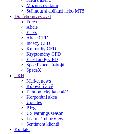
Meta trader 5
Možnosti vkladu
Stáhnout si aplikaci nebo MT5
Do čeho investovat
Forex
Akcie
ETFs
Akcie CFD
Indexy CFD
Komodity CFD
Kryptoměny CFD
ETF fondy CFD
Specifikace nástrojů
SpaceX
TRH
Market news
Kótování živě
Ekonomický kalendář
Korporátní akce
Updates
Blog
US earnings season
Learn TradingView
Sentiment klientů
Kontakt