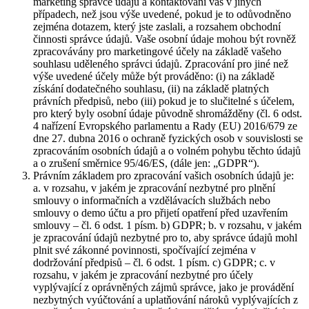
marketing správce údajů a kontaktování vás v jiných
případech, než jsou výše uvedené, pokud je to odůvodněno
zejména dotazem, který jste zaslali, a rozsahem obchodní
činnosti správce údajů. Vaše osobní údaje mohou být rovněž
zpracovávány pro marketingové účely na základě vašeho
souhlasu uděleného správci údajů. Zpracování pro jiné než
výše uvedené účely může být prováděno: (i) na základě
získání dodatečného souhlasu, (ii) na základě platných
právních předpisů, nebo (iii) pokud je to slučitelné s účelem,
pro který byly osobní údaje původně shromážděny (čl. 6 odst.
4 nařízení Evropského parlamentu a Rady (EU) 2016/679 ze
dne 27. dubna 2016 o ochraně fyzických osob v souvislosti se
zpracováním osobních údajů a o volném pohybu těchto údajů
a o zrušení směrnice 95/46/ES, (dále jen: „GDPR“).
Právním základem pro zpracování vašich osobních údajů je:
a. v rozsahu, v jakém je zpracování nezbytné pro plnění
smlouvy o informačních a vzdělávacích službách nebo
smlouvy o demo účtu a pro přijetí opatření před uzavřením
smlouvy – čl. 6 odst. 1 písm. b) GDPR; b. v rozsahu, v jakém
je zpracování údajů nezbytné pro to, aby správce údajů mohl
plnit své zákonné povinnosti, spočívající zejména v
dodržování předpisů – čl. 6 odst. 1 písm. c) GDPR; c. v
rozsahu, v jakém je zpracování nezbytné pro účely
vyplývající z oprávněných zájmů správce, jako je provádění
nezbytných vyúčtování a uplatňování nároků vyplývajících z