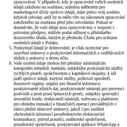
zpracovávat. V případech, kdy je zpracování vašich osobních
údajů založeno na souhlasu, zejména uděleném pro
marketingové účely správce údajů, máte právo svůj souhlas
kdykoli odvolat, aniž by to mělo vliv na zákonnost zpracování
založeného na souhlasu před jeho odvoláním. Pokud se
domníváte, že vaše údaje jsou zpracovávány v rozporu s
právními předpisy, můžete podat stížnost u příslušného
dozorového úřadu, kterým je předseda Úřadu pro ochranu
osobních údajů v Polsku.
Poskytnutí údajů je dobrovolné, je však nezbytné pro
uzavření smlouvy o poskytování informačních a vzdělávacích
služeb a smlouvy o demo účtu.
Vaše osobní údaje mohou být předány následujícím
kategoriím subjektů: bankám, subjektům poskytujícím služby
rychlých plateb, společnostem z kapitálové skupiny, k níž
patří správce údajů, kurýrní služby, poštovní operátoři,
dozorové orgány, orgány pro finanční informace,
poskytovatelé tržních dat, poskytovatelé nástrojů pro prevenci
podvodů a proti praní špinavých peněz, subjekty spravující
investiční fondy, dodavatelé nástrojů, softwaru a platforem
pro obsluhu transakcí a finančních operací prováděných v
rámci plnění rámcové smlouvy, jakož i pro zasílání
obchodních informací prostřednictvím elektronické
komunikace, právní poradci, auditorské společnosti,
poradenské společnosti, poskytovatel aplikace WhatsApp a