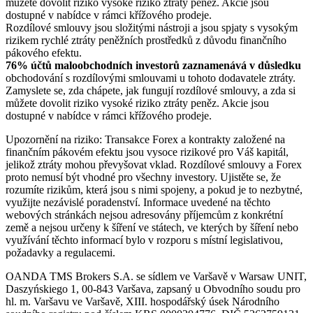
můžete dovolit riziko vysoké riziko ztráty peněz. Akcie jsou
dostupné v nabídce v rámci křížového prodeje.
Rozdílové smlouvy jsou složitými nástroji a jsou spjaty s vysokým
rizikem rychlé ztráty peněžních prostředků z důvodu finančního
pákového efektu.
76% účtů maloobchodních investorů zaznamenává v důsledku
obchodování s rozdílovými smlouvami u tohoto dodavatele ztráty.
Zamyslete se, zda chápete, jak fungují rozdílové smlouvy, a zda si
můžete dovolit riziko vysoké riziko ztráty peněz. Akcie jsou
dostupné v nabídce v rámci křížového prodeje.
Upozornění na riziko: Transakce Forex a kontrakty založené na
finančním pákovém efektu jsou vysoce rizikové pro Váš kapitál,
jelikož ztráty mohou převyšovat vklad. Rozdílové smlouvy a Forex
proto nemusí být vhodné pro všechny investory. Ujistěte se, že
rozumíte rizikům, která jsou s nimi spojeny, a pokud je to nezbytné,
využijte nezávislé poradenství. Informace uvedené na těchto
webových stránkách nejsou adresovány příjemcům z konkrétní
země a nejsou určeny k šíření ve státech, ve kterých by šíření nebo
využívání těchto informací bylo v rozporu s místní legislativou,
požadavky a regulacemi.
OANDA TMS Brokers S.A. se sídlem ve Varšavě v Warsaw UNIT,
Daszyńskiego 1, 00-843 Varšava, zapsaný u Obvodního soudu pro
hl. m. Varšavu ve Varšavě, XIII. hospodářský úsek Národního