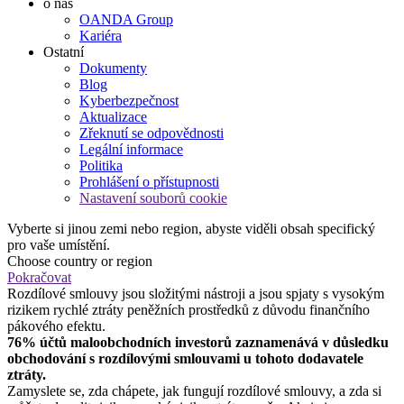
o nás
OANDA Group
Kariéra
Ostatní
Dokumenty
Blog
Kyberbezpečnost
Aktualizace
Zřeknutí se odpovědnosti
Legální informace
Politika
Prohlášení o přístupnosti
Nastavení souborů cookie
Vyberte si jinou zemi nebo region, abyste viděli obsah specifický
pro vaše umístění.
Choose country or region
Pokračovat
Rozdílové smlouvy jsou složitými nástroji a jsou spjaty s vysokým
rizikem rychlé ztráty peněžních prostředků z důvodu finančního
pákového efektu.
76% účtů maloobchodních investorů zaznamenává v důsledku
obchodování s rozdílovými smlouvami u tohoto dodavatele
ztráty.
Zamyslete se, zda chápete, jak fungují rozdílové smlouvy, a zda si