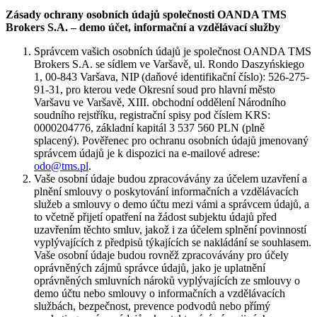
Zásady ochrany osobních údajů společnosti OANDA TMS
Brokers S.A. – demo účet, informační a vzdělávací služby
Správcem vašich osobních údajů je společnost OANDA TMS
Brokers S.A. se sídlem ve Varšavě, ul. Rondo Daszyńskiego
1, 00-843 Varšava, NIP (daňové identifikační číslo): 526-275-
91-31, pro kterou vede Okresní soud pro hlavní město
Varšavu ve Varšavě, XIII. obchodní oddělení Národního
soudního rejstříku, registrační spisy pod číslem KRS:
0000204776, základní kapitál 3 537 560 PLN (plně
splacený). Pověřenec pro ochranu osobních údajů jmenovaný
správcem údajů je k dispozici na e-mailové adrese:
odo@tms.pl
.
Vaše osobní údaje budou zpracovávány za účelem uzavření a
plnění smlouvy o poskytování informačních a vzdělávacích
služeb a smlouvy o demo účtu mezi vámi a správcem údajů, a
to včetně přijetí opatření na žádost subjektu údajů před
uzavřením těchto smluv, jakož i za účelem splnění povinností
vyplývajících z předpisů týkajících se nakládání se souhlasem.
Vaše osobní údaje budou rovněž zpracovávány pro účely
oprávněných zájmů správce údajů, jako je uplatnění
oprávněných smluvních nároků vyplývajících ze smlouvy o
demo účtu nebo smlouvy o informačních a vzdělávacích
službách, bezpečnost, prevence podvodů nebo přímý