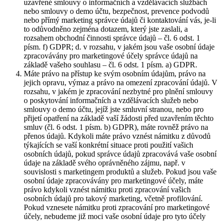
uzavřené smlouvy o informačních a vzdělávacích službách
nebo smlouvy o demo účtu, bezpečnost, prevence podvodů
nebo přímý marketing správce údajů či kontaktování vás, je-li
to odůvodněno zejména dotazem, který jste zaslali, a
rozsahem obchodní činnosti správce údajů – čl. 6 odst. 1
písm. f) GDPR; d. v rozsahu, v jakém jsou vaše osobní údaje
zpracovávány pro marketingové účely správce údajů na
základě vašeho souhlasu – čl. 6 odst. 1 písm. a) GDPR.
Máte právo na přístup ke svým osobním údajům, právo na
jejich opravu, výmaz a právo na omezení zpracování údajů. V
rozsahu, v jakém je zpracování nezbytné pro plnění smlouvy
o poskytování informačních a vzdělávacích služeb nebo
smlouvy o demo účtu, jejíž jste smluvní stranou, nebo pro
přijetí opatření na základě vaší žádosti před uzavřením těchto
smluv (čl. 6 odst. 1 písm. b) GDPR), máte rovněž právo na
přenos údajů. Kdykoli máte právo vznést námitku z důvodů
týkajících se vaší konkrétní situace proti použití vašich
osobních údajů, pokud správce údajů zpracovává vaše osobní
údaje na základě svého oprávněného zájmu, např. v
souvislosti s marketingem produktů a služeb. Pokud jsou vaše
osobní údaje zpracovávány pro marketingové účely, máte
právo kdykoli vznést námitku proti zpracování vašich
osobních údajů pro takový marketing, včetně profilování.
Pokud vznesete námitku proti zpracování pro marketingové
účely, nebudeme již moci vaše osobní údaje pro tyto účely