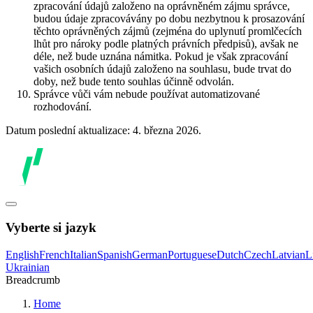
zpracování údajů založeno na oprávněném zájmu správce,
budou údaje zpracovávány po dobu nezbytnou k prosazování
těchto oprávněných zájmů (zejména do uplynutí promlčecích
lhůt pro nároky podle platných právních předpisů), avšak ne
déle, než bude uznána námitka. Pokud je však zpracování
vašich osobních údajů založeno na souhlasu, bude trvat do
doby, než bude tento souhlas účinně odvolán.
Správce vůči vám nebude používat automatizované
rozhodování.
Datum poslední aktualizace: 4. března 2026.
Vyberte si jazyk
English
French
Italian
Spanish
German
Portuguese
Dutch
Czech
Latvian
L
Ukrainian
Breadcrumb
Home