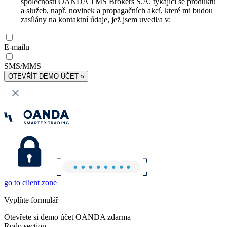
společnosti OANDA TMS Brokers S.A. týkající se produktů
a služeb, např. novinek a propagačních akcí, které mi budou
zasílány na kontaktní údaje, jež jsem uvedl/a v:
E-mailu
SMS/MMS
OTEVŘÍT DEMO ÚČET »
go to client zone
Vyplňte formulář
Otevřete si demo účet OANDA zdarma
Rodo section