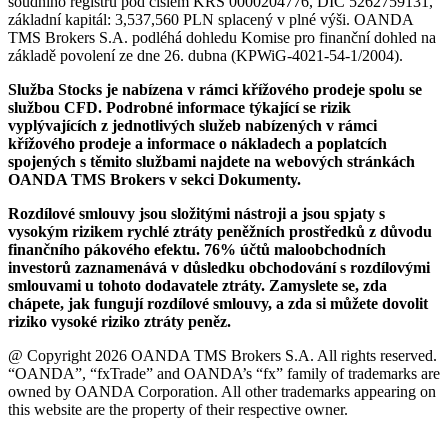
soudního registru pod číslem KRS 0000204776, DIČ 5262759131,
základní kapitál: 3,537,560 PLN splacený v plné výši. OANDA
TMS Brokers S.A. podléhá dohledu Komise pro finanční dohled na
základě povolení ze dne 26. dubna (KPWiG-4021-54-1/2004).
Služba Stocks je nabízena v rámci křížového prodeje spolu se
službou CFD. Podrobné informace týkající se rizik
vyplývajících z jednotlivých služeb nabízených v rámci
křížového prodeje a informace o nákladech a poplatcích
spojených s těmito službami najdete na webových stránkách
OANDA TMS Brokers v sekci Dokumenty.
Rozdílové smlouvy jsou složitými nástroji a jsou spjaty s
vysokým rizikem rychlé ztráty peněžních prostředků z důvodu
finančního pákového efektu. 76% účtů maloobchodních
investorů zaznamenává v důsledku obchodování s rozdílovými
smlouvami u tohoto dodavatele ztráty. Zamyslete se, zda
chápete, jak fungují rozdílové smlouvy, a zda si můžete dovolit
riziko vysoké riziko ztráty peněz.
@ Copyright 2026 OANDA TMS Brokers S.A. All rights reserved.
“OANDA”, “fxTrade” and OANDA’s “fx” family of trademarks are
owned by OANDA Corporation. All other trademarks appearing on
this website are the property of their respective owner.