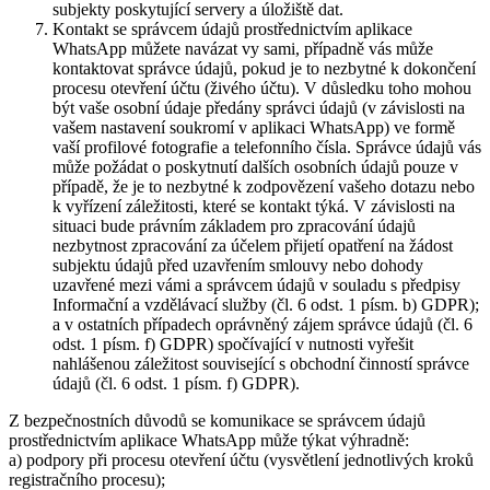
subjekty poskytující servery a úložiště dat.
Kontakt se správcem údajů prostřednictvím aplikace
WhatsApp můžete navázat vy sami, případně vás může
kontaktovat správce údajů, pokud je to nezbytné k dokončení
procesu otevření účtu (živého účtu). V důsledku toho mohou
být vaše osobní údaje předány správci údajů (v závislosti na
vašem nastavení soukromí v aplikaci WhatsApp) ve formě
vaší profilové fotografie a telefonního čísla. Správce údajů vás
může požádat o poskytnutí dalších osobních údajů pouze v
případě, že je to nezbytné k zodpovězení vašeho dotazu nebo
k vyřízení záležitosti, které se kontakt týká. V závislosti na
situaci bude právním základem pro zpracování údajů
nezbytnost zpracování za účelem přijetí opatření na žádost
subjektu údajů před uzavřením smlouvy nebo dohody
uzavřené mezi vámi a správcem údajů v souladu s předpisy
Informační a vzdělávací služby (čl. 6 odst. 1 písm. b) GDPR);
a v ostatních případech oprávněný zájem správce údajů (čl. 6
odst. 1 písm. f) GDPR) spočívající v nutnosti vyřešit
nahlášenou záležitost související s obchodní činností správce
údajů (čl. 6 odst. 1 písm. f) GDPR).
Z bezpečnostních důvodů se komunikace se správcem údajů
prostřednictvím aplikace WhatsApp může týkat výhradně:
a) podpory při procesu otevření účtu (vysvětlení jednotlivých kroků
registračního procesu);