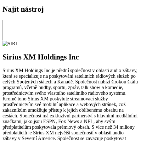
Najít nástroj
Sirius XM Holdings Inc
Sirius XM Holdings Inc je přední společnost v oblasti audio zábavy,
která se specializuje na poskytování satelitních rádiových služeb po
celých Spojených státech a Kanadě. Společnost nabízí širokou škálu
programů, včetně hudby, sportu, zpráv, talk show a komedie,
prostřednictvím svého vlastního satelitního rádiového systému.
Kromě toho Sirius XM poskytuje streamovací služby
prostřednictvím své mobilní aplikace a webových stránek, což
zákazníkům umožňuje přístup k jejich oblíbenému obsahu na
cestách. Společnost má exkluzivní partnerství s hlavními mediálními
značkami, jako jsou ESPN, Fox News a NFL, aby svým
předplatitelům poskytovala prémiový obsah. S více než 34 miliony
předplatitelů je Sirius XM největší společností v oblasti audio
zábavy v Severní Americe. Společnost se zavazuje poskytovat