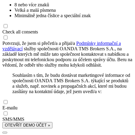
8 nebo více znaků
Velká a malá písmena
Minimálně jedna číslice a speciální znak
Check all consents
Potvrzuji, že jsem si přečetl/a a přijal/a
Podmínky informační a
vzdělávací
služby společnosti OANDA TMS Brokers S.A., na
základě kterých mě může tato společnost kontaktovat s nabídkou a
poskytnout mi telefonickou podporu za účelem správy účtu. Beru na
vědomí, že odběr této služby mohu kdykoli odhlásit.
Souhlasím s tím, že budu dostávat marketingové informace od
společnosti OANDA TMS Brokers S.A. týkající se produktů
a služeb, např. novinek a propagačních akcí, které mi budou
zasílány na kontaktní údaje, jež jsem uvedl/a v:
E-mailu
SMS/MMS
OTEVŘÍT DEMO ÚČET »