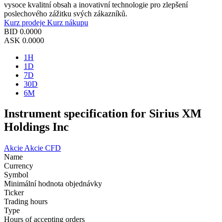
vysoce kvalitní obsah a inovativní technologie pro zlepšení
poslechového zážitku svých zákazníků.
Kurz prodeje
Kurz nákupu
BID
0.0000
ASK
0.0000
1H
1D
7D
30D
6M
Instrument specification for Sirius XM
Holdings Inc
Akcie
Akcie CFD
Name
Currency
Symbol
Minimální hodnota objednávky
Ticker
Trading hours
Type
Hours of accepting orders