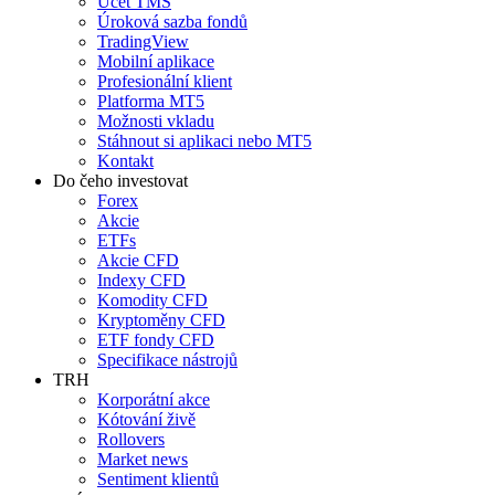
Účet TMS
Úroková sazba fondů
TradingView
Mobilní aplikace
Profesionální klient
Platforma MT5
Možnosti vkladu
Stáhnout si aplikaci nebo MT5
Kontakt
Do čeho investovat
Forex
Akcie
ETFs
Akcie CFD
Indexy CFD
Komodity CFD
Kryptoměny CFD
ETF fondy CFD
Specifikace nástrojů
TRH
Korporátní akce
Kótování živě
Rollovers
Market news
Sentiment klientů