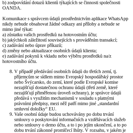
b) zodpovídání dotazů klientů týkajících se činnosti společnosti
OANDA.
Komunikace s správcem údajů prostřednictvím aplikace WhatsApp
nikdy nebude obsahovat žádné odkazy ani přílohy a nebude se
mimo jiné týkat:
a) zůstatku vašich prostředků na hotovostním účtu;
b) jakýchkoli záležitostí souvisejících s prováděním transakcí;
c) zadávání nebo úprav příkazů;
d) změny nebo aktualizace osobních údajů klienta;
e) zadávání pokynů k vkladu nebo výběru prostředků na/z
hotovostního účtu.
V případě předávání osobních údajů do třetích zemí, tj.
příjemcům se sídlem mimo Evropský hospodářský prostor
nebo Švýcarsko, do zemí, které podle Evropské komise
nezajišťují dostatečnou ochranu údajů (třetí země, které
nezajišťují přiměřenou úroveň ochrany), je správce údajů
předává s využitím mechanismů v souladu s platnými
právními předpisy, mezi něž patří mimo jiné „standardní
smluvní doložky“ EU.
Vaše osobní údaje budou uchovávány po dobu trvání
smlouvy o poskytování informačních a vzdělávacích služeb
nebo smlouvy o demo účtu, a to i po jejím ukončení, a to po
dobu trvání zákonné promlčecí lhůty. V rozsahu, v jakém je