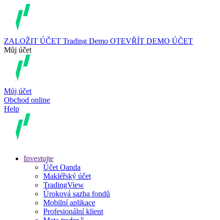
ZALOŽIT ÚČET
Trading
Demo
OTEVŘÍT DEMO ÚČET
Můj účet
Můj účet
Obchod online
Help
Investujte
Účet Oanda
Makléřský účet
TradingView
Úroková sazba fondů
Mobilní aplikace
Profesionální klient