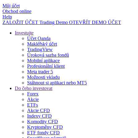
Můj účet
Obchod online
Help
ZALOŽIT ÚČET
Trading
Demo
OTEVŘÍT DEMO ÚČET
Investujte
Účet Oanda
Makléřský účet
TradingView
Úroková sazba fondů
Mobilní aplikace
Profesionální klient
Meta trader 5
Možnosti vkladu
Stáhnout si aplikaci nebo MT5
Do čeho investovat
Forex
Akcie
ETFs
Akcie CFD
Indexy CFD
Komodity CFD
Kryptoměny CFD
ETF fondy CFD