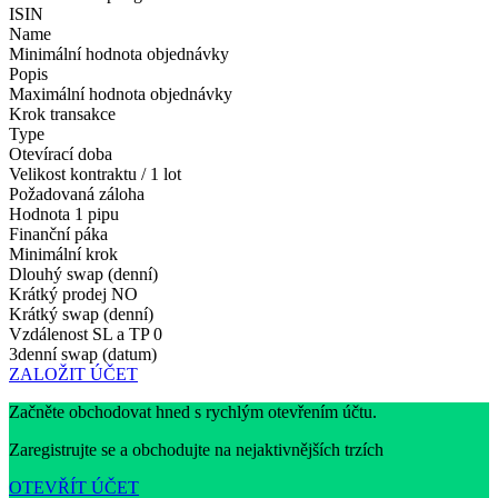
ISIN
Name
Minimální hodnota objednávky
Popis
Maximální hodnota objednávky
Krok transakce
Type
Otevírací doba
Velikost kontraktu / 1 lot
Požadovaná záloha
Hodnota 1 pipu
Finanční páka
Minimální krok
Dlouhý swap (denní)
Krátký prodej
NO
Krátký swap (denní)
Vzdálenost SL a TP
0
3denní swap (datum)
ZALOŽIT ÚČET
Začněte obchodovat hned s rychlým otevřením účtu.
Zaregistrujte se a obchodujte na nejaktivnějších trzích
OTEVŘÍT ÚČET