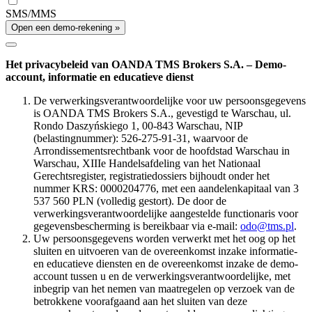
SMS/MMS
Open een demo-rekening »
Het privacybeleid van OANDA TMS Brokers S.A. – Demo-
account, informatie en educatieve dienst
De verwerkingsverantwoordelijke voor uw persoonsgegevens
is OANDA TMS Brokers S.A., gevestigd te Warschau, ul.
Rondo Daszyńskiego 1, 00-843 Warschau, NIP
(belastingnummer): 526-275-91-31, waarvoor de
Arrondissementsrechtbank voor de hoofdstad Warschau in
Warschau, XIIIe Handelsafdeling van het Nationaal
Gerechtsregister, registratiedossiers bijhoudt onder het
nummer KRS: 0000204776, met een aandelenkapitaal van 3
537 560 PLN (volledig gestort). De door de
verwerkingsverantwoordelijke aangestelde functionaris voor
gegevensbescherming is bereikbaar via e-mail:
odo@tms.pl
.
Uw persoonsgegevens worden verwerkt met het oog op het
sluiten en uitvoeren van de overeenkomst inzake informatie-
en educatieve diensten en de overeenkomst inzake de demo-
account tussen u en de verwerkingsverantwoordelijke, met
inbegrip van het nemen van maatregelen op verzoek van de
betrokkene voorafgaand aan het sluiten van deze