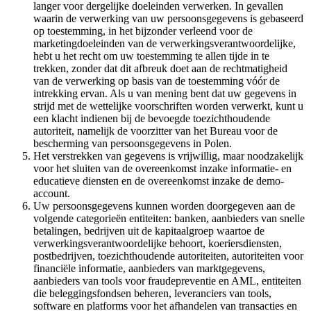
langer voor dergelijke doeleinden verwerken. In gevallen
waarin de verwerking van uw persoonsgegevens is gebaseerd
op toestemming, in het bijzonder verleend voor de
marketingdoeleinden van de verwerkingsverantwoordelijke,
hebt u het recht om uw toestemming te allen tijde in te
trekken, zonder dat dit afbreuk doet aan de rechtmatigheid
van de verwerking op basis van de toestemming vóór de
intrekking ervan. Als u van mening bent dat uw gegevens in
strijd met de wettelijke voorschriften worden verwerkt, kunt u
een klacht indienen bij de bevoegde toezichthoudende
autoriteit, namelijk de voorzitter van het Bureau voor de
bescherming van persoonsgegevens in Polen.
Het verstrekken van gegevens is vrijwillig, maar noodzakelijk
voor het sluiten van de overeenkomst inzake informatie- en
educatieve diensten en de overeenkomst inzake de demo-
account.
Uw persoonsgegevens kunnen worden doorgegeven aan de
volgende categorieën entiteiten: banken, aanbieders van snelle
betalingen, bedrijven uit de kapitaalgroep waartoe de
verwerkingsverantwoordelijke behoort, koeriersdiensten,
postbedrijven, toezichthoudende autoriteiten, autoriteiten voor
financiële informatie, aanbieders van marktgegevens,
aanbieders van tools voor fraudepreventie en AML, entiteiten
die beleggingsfondsen beheren, leveranciers van tools,
software en platforms voor het afhandelen van transacties en