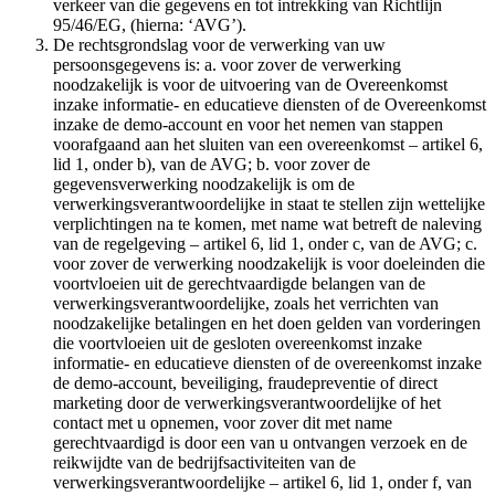
verkeer van die gegevens en tot intrekking van Richtlijn
95/46/EG, (hierna: ‘AVG’).
De rechtsgrondslag voor de verwerking van uw
persoonsgegevens is: a. voor zover de verwerking
noodzakelijk is voor de uitvoering van de Overeenkomst
inzake informatie- en educatieve diensten of de Overeenkomst
inzake de demo-account en voor het nemen van stappen
voorafgaand aan het sluiten van een overeenkomst – artikel 6,
lid 1, onder b), van de AVG; b. voor zover de
gegevensverwerking noodzakelijk is om de
verwerkingsverantwoordelijke in staat te stellen zijn wettelijke
verplichtingen na te komen, met name wat betreft de naleving
van de regelgeving – artikel 6, lid 1, onder c, van de AVG; c.
voor zover de verwerking noodzakelijk is voor doeleinden die
voortvloeien uit de gerechtvaardigde belangen van de
verwerkingsverantwoordelijke, zoals het verrichten van
noodzakelijke betalingen en het doen gelden van vorderingen
die voortvloeien uit de gesloten overeenkomst inzake
informatie- en educatieve diensten of de overeenkomst inzake
de demo-account, beveiliging, fraudepreventie of direct
marketing door de verwerkingsverantwoordelijke of het
contact met u opnemen, voor zover dit met name
gerechtvaardigd is door een van u ontvangen verzoek en de
reikwijdte van de bedrijfsactiviteiten van de
verwerkingsverantwoordelijke – artikel 6, lid 1, onder f, van