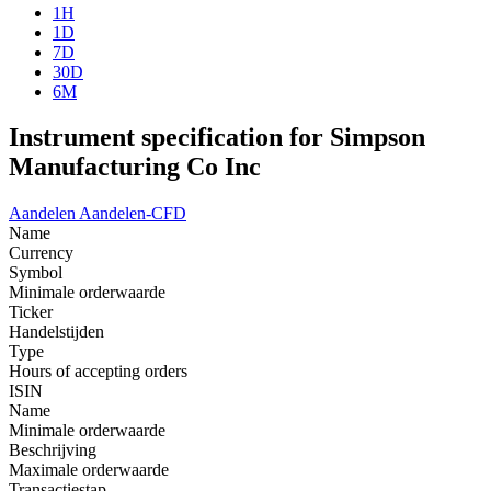
1H
1D
7D
30D
6M
Instrument specification for Simpson
Manufacturing Co Inc
Aandelen
Aandelen-CFD
Name
Currency
Symbol
Minimale orderwaarde
Ticker
Handelstijden
Type
Hours of accepting orders
ISIN
Name
Minimale orderwaarde
Beschrijving
Maximale orderwaarde
Transactiestap