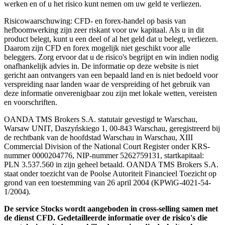
werken en of u het risico kunt nemen om uw geld te verliezen.
Risicowaarschuwing: CFD- en forex-handel op basis van
hefboomwerking zijn zeer riskant voor uw kapitaal. Als u in dit
product belegt, kunt u een deel of al het geld dat u belegt, verliezen.
Daarom zijn CFD en forex mogelijk niet geschikt voor alle
beleggers. Zorg ervoor dat u de risico's begrijpt en win indien nodig
onafhankelijk advies in. De informatie op deze website is niet
gericht aan ontvangers van een bepaald land en is niet bedoeld voor
verspreiding naar landen waar de verspreiding of het gebruik van
deze informatie onverenigbaar zou zijn met lokale wetten, vereisten
en voorschriften.
OANDA TMS Brokers S.A. statutair gevestigd te Warschau,
Warsaw UNIT, Daszyńskiego 1, 00-843 Warschau, geregistreerd bij
de rechtbank van de hoofdstad Warschau in Warschau, XIII
Commercial Division of the National Court Register onder KRS-
nummer 0000204776, NIP-nummer 5262759131, startkapitaal:
PLN 3.537.560 in zijn geheel betaald. OANDA TMS Brokers S.A.
staat onder toezicht van de Poolse Autoriteit Financieel Toezicht op
grond van een toestemming van 26 april 2004 (KPWiG-4021-54-
1/2004).
De service Stocks wordt aangeboden in cross-selling samen met
de dienst CFD. Gedetailleerde informatie over de risico's die