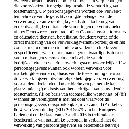
overeenkomsten, alsmede om te voldoen aan verplichtingen
die voortvloeien uit regelgeving inzake de verwerking van
toestemming. Uw persoonsgegevens worden ook verwerkt
ten behoeve van de gerechtvaardigde belangen van de
verwerkingsverantwoordelijke, zoals de uitoefening van
gerechtvaardigde contractuele vorderingen die voortvloeien
uit het Demo-accountcontract of het Contract voor informatie-
en educatieve diensten, beveiliging, fraudepreventie of de
direct marketing van de verwerkingsverantwoordelijke en het
contact met u opnemen in andere gevallen dan hierboven
gespecificeerd, waar dit met name gerechtvaardigd is door een
van u ontvangen verzoek en de reikwijdte van de
bedrijfsactiviteiten van de verwerkingsverantwoordelijke. Uw
persoonsgegevens kunnen ook worden verwerkt voor
marketingdoeleinden op basis van de toestemming die u aan
de verwerkingsverantwoordelijke hebt gegeven. Verwerking
voor andere doeleinden dan de hierboven genoemde kan
plaatsvinden: (i) op basis van het verkrijgen van aanvullende
toestemming, (ii) op basis van toepasselijke wetgeving, of (iii)
wanneer dit verenigbaar is met het doel waarvoor de
persoonsgegevens oorspronkelijk zijn verzameld (Artikel 6,
lid 4, van Verordening (EU) 2016/679 van het Europees
Parlement en de Raad van 27 april 2016 betreffende de
bescherming van natuurlijke personen in verband met de
verwerking van persoonsgegevens en betreffende het vrije