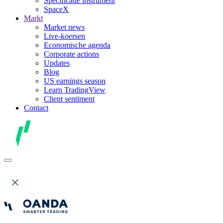
Specificatie instrument
SpaceX
Markt
Market news
Live-koersen
Economische agenda
Corporate actions
Updates
Blog
US earnings season
Learn TradingView
Client sentiment
Contact