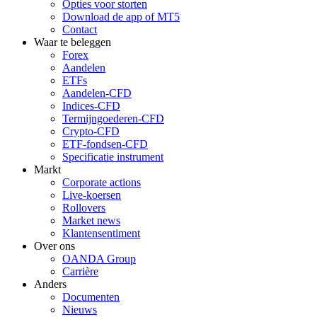
Opties voor storten
Download de app of MT5
Contact
Waar te beleggen
Forex
Aandelen
ETFs
Aandelen-CFD
Indices-CFD
Termijngoederen-CFD
Crypto-CFD
ETF-fondsen-CFD
Specificatie instrument
Markt
Corporate actions
Live-koersen
Rollovers
Market news
Klantensentiment
Over ons
OANDA Group
Carrière
Anders
Documenten
Nieuws