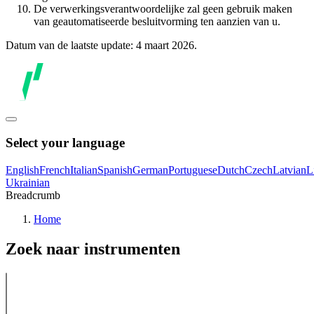
De verwerkingsverantwoordelijke zal geen gebruik maken
van geautomatiseerde besluitvorming ten aanzien van u.
Datum van de laatste update: 4 maart 2026.
Select your language
English
French
Italian
Spanish
German
Portuguese
Dutch
Czech
Latvian
L
Ukrainian
Breadcrumb
Home
Zoek naar instrumenten