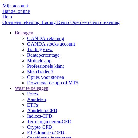
Mijn account
Handel online
Help
Open een rekening
Trading
Demo
Open een demo-rekening
Beleggen
OANDA-rekening
OANDA stocks account
TradingView
Rentepercentage
Mobiele app
Professionele klant
MetaTrader 5
Opties voor storten
Download de app of MT5
Waar te beleggen
Forex
Aandelen
ETFs
Aandelen-CFD
Indices-CFD
Termijngoederen-CFD
Crypto-CFD
ETF-fondsen-CFD