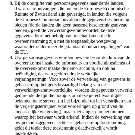
Bij de doorgifte van persoonsgegevens naar derde landen,
d.w.z. naar ontvangers die buiten de Europese Economische
Ruimte of Zwitserland zijn gevestigd, in landen die volgens
de Europese Commissie onvoldoende gegevensbescherming
bieden (derde landen die geen passend beschermingsniveau
bieden), geeft de verwerkingsverantwoordelijke deze
gegevens door met behulp van mechanismen die in
overeenstemming zijn met de toepasselijke wetgeving,
waaronder onder meer de „standaardcontractbepalingen“ van
de EU.
Uw persoonsgegevens worden bewaard voor de duur van de
overeenkomst inzake de informatie- en voorlichtingsdienst of
de overeenkomst inzake de demo-account, en ook na
beëindiging daarvan gedurende de wettelijke
verjaringstermijn. Voor zover de verwerking van gegevens is
gebaseerd op het gerechtvaardigd belang van de
verwerkingsverantwoordelijke, worden de gegevens verwerkt
gedurende de tijd die nodig is om deze gerechtvaardigde
belangen na te streven (in het bijzonder tot het verstrijken van
de verjaringstermijnen voor vorderingen op grond van de
toepasselijke wetgeving), maar niet langer dan het moment
waarop het bezwaar wordt erkend. Indien de verwerking van
uw persoonsgegevens echter is gebaseerd op toestemming,
geldt dit totdat deze toestemming daadwerkelijk wordt
ingetrokken.