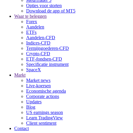
MetaTrader 5
Opties voor storten
Download de app of MT5
Waar te beleggen
Forex
Aandelen
ETFs
Aandelen-CFD
Indices-CFD
Termijngoederen-CFD
Crypto-CFD
ETF-fondsen-CFD
Specificatie instrument
SpaceX
Markt
Market news
Live-koersen
Economische agenda
Corporate actions
Updates
Blog
US earnings season
Learn TradingView
Client sentiment
Contact