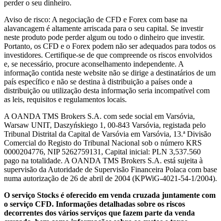
perder o seu dinheiro.
Aviso de risco: A negociação de CFD e Forex com base na
alavancagem é altamente arriscada para o seu capital. Se investir
neste produto pode perder algum ou todo o dinheiro que investir.
Portanto, os CFD e o Forex podem não ser adequados para todos os
investidores. Certifique-se de que compreende os riscos envolvidos
e, se necessário, procure aconselhamento independente. A
informação contida neste website não se dirige a destinatários de um
país específico e não se destina à distribuição a países onde a
distribuição ou utilização desta informação seria incompatível com
as leis, requisitos e regulamentos locais.
A OANDA TMS Brokers S.A. com sede social em Varsóvia,
Warsaw UNIT, Daszyńskiego 1, 00-843 Varsóvia, registada pelo
Tribunal Distrital da Capital de Varsóvia em Varsóvia, 13.ª Divisão
Comercial do Registo do Tribunal Nacional sob o número KRS
0000204776, NIP 5262759131, Capital inicial: PLN 3,537.560
pago na totalidade. A OANDA TMS Brokers S.A. está sujeita à
supervisão da Autoridade de Supervisão Financeira Polaca com base
numa autorização de 26 de abril de 2004 (KPWiG-4021-54-1/2004).
O serviço Stocks é oferecido em venda cruzada juntamente com
o serviço CFD. Informações detalhadas sobre os riscos
decorrentes dos vários serviços que fazem parte da venda