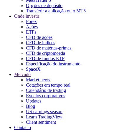
MetaTrader 5
Opções de depósito
Transferir a aplicação ou o MT5
Onde investir
Forex
Ações
ETFs
CFD de ações
CFD de índices
CFD de matérias-primas
CFD de criptomoeda
CFD de fundos ETF
Especificação do instrumento
SpaceX
Mercado
Market news
Cotações em tempo real
Calendário de trading
Eventos corporativos
Updates
Blog
US earnings season
Learn TradingView
Client sentiment
Contacto