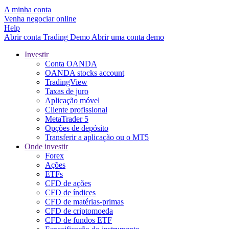
A minha conta
Venha negociar online
Help
Abrir conta
Trading
Demo
Abrir uma conta demo
Investir
Conta OANDA
OANDA stocks account
TradingView
Taxas de juro
Aplicação móvel
Cliente profissional
MetaTrader 5
Opções de depósito
Transferir a aplicação ou o MT5
Onde investir
Forex
Ações
ETFs
CFD de ações
CFD de índices
CFD de matérias-primas
CFD de criptomoeda
CFD de fundos ETF