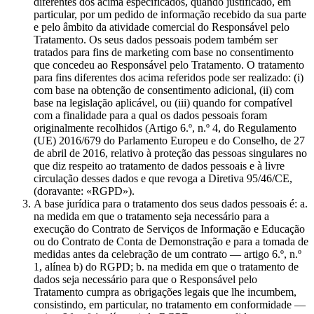
diferentes dos acima especificados, quando justificado, em
particular, por um pedido de informação recebido da sua parte
e pelo âmbito da atividade comercial do Responsável pelo
Tratamento. Os seus dados pessoais podem também ser
tratados para fins de marketing com base no consentimento
que concedeu ao Responsável pelo Tratamento. O tratamento
para fins diferentes dos acima referidos pode ser realizado: (i)
com base na obtenção de consentimento adicional, (ii) com
base na legislação aplicável, ou (iii) quando for compatível
com a finalidade para a qual os dados pessoais foram
originalmente recolhidos (Artigo 6.º, n.º 4, do Regulamento
(UE) 2016/679 do Parlamento Europeu e do Conselho, de 27
de abril de 2016, relativo à proteção das pessoas singulares no
que diz respeito ao tratamento de dados pessoais e à livre
circulação desses dados e que revoga a Diretiva 95/46/CE,
(doravante: «RGPD»).
A base jurídica para o tratamento dos seus dados pessoais é: a.
na medida em que o tratamento seja necessário para a
execução do Contrato de Serviços de Informação e Educação
ou do Contrato de Conta de Demonstração e para a tomada de
medidas antes da celebração de um contrato — artigo 6.º, n.º
1, alínea b) do RGPD; b. na medida em que o tratamento de
dados seja necessário para que o Responsável pelo
Tratamento cumpra as obrigações legais que lhe incumbem,
consistindo, em particular, no tratamento em conformidade —