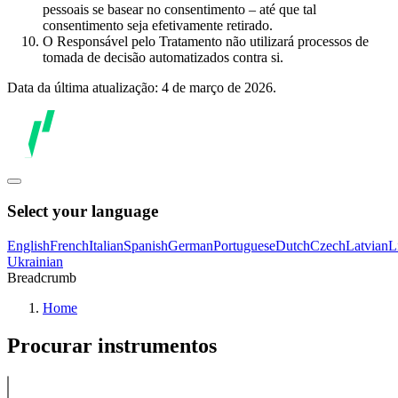
pessoais se basear no consentimento – até que tal
consentimento seja efetivamente retirado.
O Responsável pelo Tratamento não utilizará processos de
tomada de decisão automatizados contra si.
Data da última atualização: 4 de março de 2026.
Select your language
English
French
Italian
Spanish
German
Portuguese
Dutch
Czech
Latvian
L
Ukrainian
Breadcrumb
Home
Procurar instrumentos