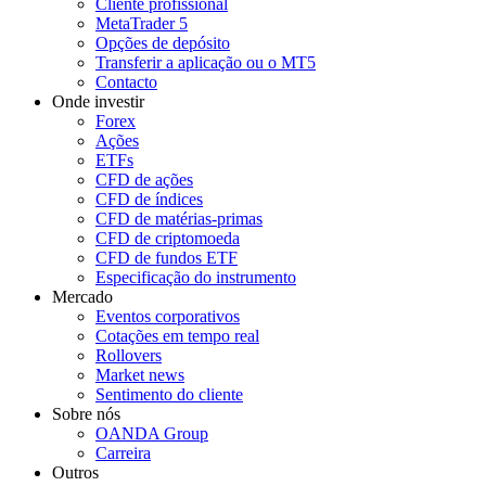
Cliente profissional
MetaTrader 5
Opções de depósito
Transferir a aplicação ou o MT5
Contacto
Onde investir
Forex
Ações
ETFs
CFD de ações
CFD de índices
CFD de matérias-primas
CFD de criptomoeda
CFD de fundos ETF
Especificação do instrumento
Mercado
Eventos corporativos
Cotações em tempo real
Rollovers
Market news
Sentimento do cliente
Sobre nós
OANDA Group
Carreira
Outros