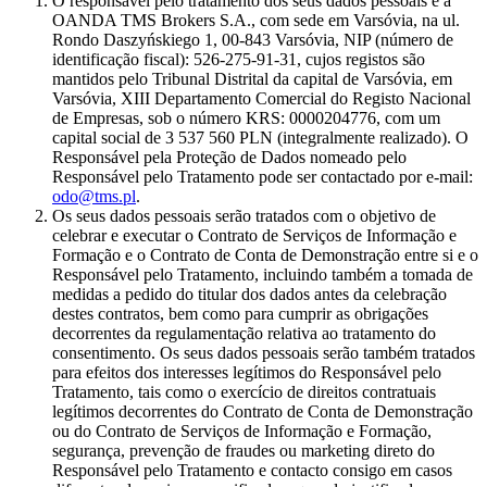
O responsável pelo tratamento dos seus dados pessoais é a
OANDA TMS Brokers S.A., com sede em Varsóvia, na ul.
Rondo Daszyńskiego 1, 00-843 Varsóvia, NIP (número de
identificação fiscal): 526-275-91-31, cujos registos são
mantidos pelo Tribunal Distrital da capital de Varsóvia, em
Varsóvia, XIII Departamento Comercial do Registo Nacional
de Empresas, sob o número KRS: 0000204776, com um
capital social de 3 537 560 PLN (integralmente realizado). O
Responsável pela Proteção de Dados nomeado pelo
Responsável pelo Tratamento pode ser contactado por e-mail:
odo@tms.pl
.
Os seus dados pessoais serão tratados com o objetivo de
celebrar e executar o Contrato de Serviços de Informação e
Formação e o Contrato de Conta de Demonstração entre si e o
Responsável pelo Tratamento, incluindo também a tomada de
medidas a pedido do titular dos dados antes da celebração
destes contratos, bem como para cumprir as obrigações
decorrentes da regulamentação relativa ao tratamento do
consentimento. Os seus dados pessoais serão também tratados
para efeitos dos interesses legítimos do Responsável pelo
Tratamento, tais como o exercício de direitos contratuais
legítimos decorrentes do Contrato de Conta de Demonstração
ou do Contrato de Serviços de Informação e Formação,
segurança, prevenção de fraudes ou marketing direto do
Responsável pelo Tratamento e contacto consigo em casos