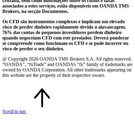
cruzada, bem como informações sobre os custos e taxas
associados a estes serviços, estão disponíveis em OANDA TMS
Brokers, na secção Documentos.
Os CFD são instrumentos complexos e implicam um elevado
risco de perder dinheiro rapidamente devido à alavancagem.
76% das contas de pequenos investidores perdem dinheiro
quando negoceiam CFD com este prestador. Deverá ponderar
se compreende como funcionam os CFD e se pode incorrer no
risco de perder o seu dinheiro.
@ Copyright 2026 OANDA TMS Brokers S.A. All rights reserved.
“OANDA”, “fxTrade” and OANDA’s “fx” family of trademarks are
owned by OANDA Corporation. All other trademarks appearing on
this website are the property of their respective owner.
Scroll to top