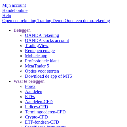
Mijn account
Handel online
Help
Open een rekening
Trading
Demo
Open een demo-rekening
Beleggen
OANDA-rekening
OANDA stocks account
TradingView
Rentepercentage
Mobiele app
Professionele klant
MetaTrader 5
Opties voor storten
Download de app of MT5
Waar te beleggen
Forex
Aandelen
ETFs
Aandelen-CFD
Indices-CFD
Termijngoederen-CFD
Crypto-CFD
ETF-fondsen-CFD