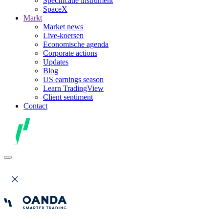
Specificatie instrument
SpaceX
Markt
Market news
Live-koersen
Economische agenda
Corporate actions
Updates
Blog
US earnings season
Learn TradingView
Client sentiment
Contact