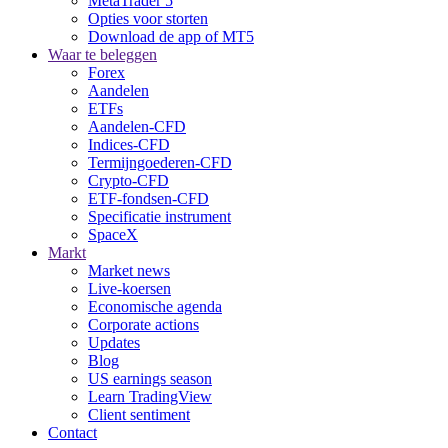
MetaTrader 5
Opties voor storten
Download de app of MT5
Waar te beleggen
Forex
Aandelen
ETFs
Aandelen-CFD
Indices-CFD
Termijngoederen-CFD
Crypto-CFD
ETF-fondsen-CFD
Specificatie instrument
SpaceX
Markt
Market news
Live-koersen
Economische agenda
Corporate actions
Updates
Blog
US earnings season
Learn TradingView
Client sentiment
Contact