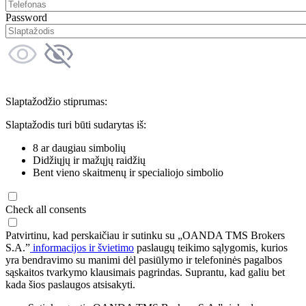
Password
Slaptažodžio stiprumas:
Slaptažodis turi būti sudarytas iš:
8 ar daugiau simbolių
Didžiųjų ir mažųjų raidžių
Bent vieno skaitmenų ir specialiojo simbolio
Check all consents
Patvirtinu, kad perskaičiau ir sutinku su „OANDA TMS Brokers
S.A.”
informacijos ir švietimo
paslaugų teikimo sąlygomis, kurios
yra bendravimo su manimi dėl pasiūlymo ir telefoninės pagalbos
sąskaitos tvarkymo klausimais pagrindas. Suprantu, kad galiu bet
kada šios paslaugos atsisakyti.