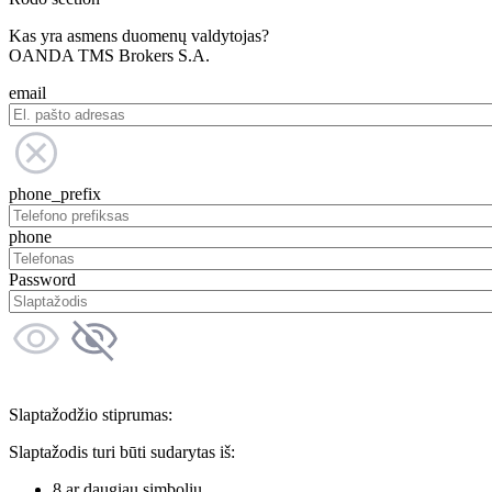
Kas yra asmens duomenų valdytojas?
OANDA TMS Brokers S.A.
email
phone_prefix
phone
Password
Slaptažodžio stiprumas:
Slaptažodis turi būti sudarytas iš:
8 ar daugiau simbolių