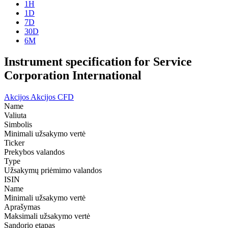
1H
1D
7D
30D
6M
Instrument specification for Service
Corporation International
Akcijos
Akcijos CFD
Name
Valiuta
Simbolis
Minimali užsakymo vertė
Ticker
Prekybos valandos
Type
Užsakymų priėmimo valandos
ISIN
Name
Minimali užsakymo vertė
Aprašymas
Maksimali užsakymo vertė
Sandorio etapas