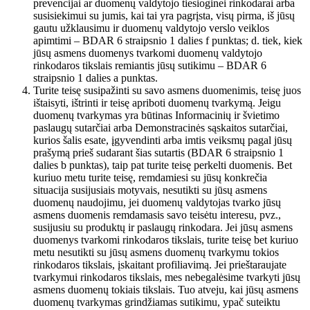
prevencijai ar duomenų valdytojo tiesioginei rinkodarai arba
susisiekimui su jumis, kai tai yra pagrįsta, visų pirma, iš jūsų
gautu užklausimu ir duomenų valdytojo verslo veiklos
apimtimi – BDAR 6 straipsnio 1 dalies f punktas; d. tiek, kiek
jūsų asmens duomenys tvarkomi duomenų valdytojo
rinkodaros tikslais remiantis jūsų sutikimu – BDAR 6
straipsnio 1 dalies a punktas.
Turite teisę susipažinti su savo asmens duomenimis, teisę juos
ištaisyti, ištrinti ir teisę apriboti duomenų tvarkymą. Jeigu
duomenų tvarkymas yra būtinas Informacinių ir švietimo
paslaugų sutarčiai arba Demonstracinės sąskaitos sutarčiai,
kurios šalis esate, įgyvendinti arba imtis veiksmų pagal jūsų
prašymą prieš sudarant šias sutartis (BDAR 6 straipsnio 1
dalies b punktas), taip pat turite teisę perkelti duomenis. Bet
kuriuo metu turite teisę, remdamiesi su jūsų konkrečia
situacija susijusiais motyvais, nesutikti su jūsų asmens
duomenų naudojimu, jei duomenų valdytojas tvarko jūsų
asmens duomenis remdamasis savo teisėtu interesu, pvz.,
susijusiu su produktų ir paslaugų rinkodara. Jei jūsų asmens
duomenys tvarkomi rinkodaros tikslais, turite teisę bet kuriuo
metu nesutikti su jūsų asmens duomenų tvarkymu tokios
rinkodaros tikslais, įskaitant profiliavimą. Jei prieštaraujate
tvarkymui rinkodaros tikslais, mes nebegalėsime tvarkyti jūsų
asmens duomenų tokiais tikslais. Tuo atveju, kai jūsų asmens
duomenų tvarkymas grindžiamas sutikimu, ypač suteiktu