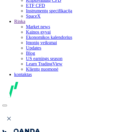
Kriptovaliutų CFD
ETF CFD
Instrumentų specifikacija
SpaceX
Rinka
Market news
Kainos gyvai
Ekonomikos kalendorius
Įmonių veiksmai
Updates
Blog
US earnings season
Learn TradingView
Klientų nuomonė
kontaktas