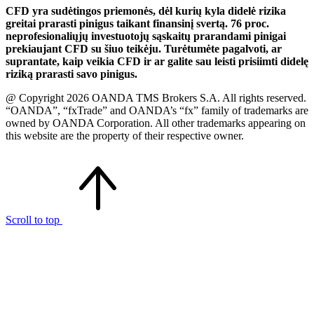
CFD yra sudėtingos priemonės, dėl kurių kyla didelė rizika
greitai prarasti pinigus taikant finansinį svertą. 76 proc.
neprofesionaliųjų investuotojų sąskaitų prarandami pinigai
prekiaujant CFD su šiuo teikėju. Turėtumėte pagalvoti, ar
suprantate, kaip veikia CFD ir ar galite sau leisti prisiimti didelę
riziką prarasti savo pinigus.
@ Copyright 2026 OANDA TMS Brokers S.A. All rights reserved.
“OANDA”, “fxTrade” and OANDA’s “fx” family of trademarks are
owned by OANDA Corporation. All other trademarks appearing on
this website are the property of their respective owner.
Scroll to top