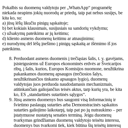
Pokalbis su duomenų valdytoju per „WhatsApp“ programėlę
niekada neapims jokių nuorodų ar priedų, taip pat nebus susijęs, be
kita ko, su:
a) jūsų lėšų likučiu pinigų sąskaitoje;
b) bet kokiais klausimais, susijusiais su sandorių vykdymu;
c) užsakymų pateikimu ar jų keitimu;
d) kliento asmens duomenų keitimu ar atnaujinimu;
e) nurodymų dėl lėšų įnešimo į pinigų sąskaitą ar išėmimo iš jos
pateikimu.
Perduodant asmens duomenis į trečiąsias šalis, t. y. gavėjams,
įsisteigusiems už Europos ekonominės erdvės ar Šveicarijos
ribų, į šalis, kurios, Europos Komisijos nuomone, neužtikrina
pakankamos duomenų apsaugos (trečiosios šalys,
neužtikrinančios tinkamo apsaugos lygio), duomenų
valdytojas juos perduoda naudodamasis mechanizmais,
atitinkančiais galiojančius teisės aktus, tarp kurių yra, be kita
ko, ES „standartinės sutartinės sąlygos“.
Jūsų asmens duomenys bus saugomi visą Informacinių ir
švietimo paslaugų sutarties arba Demonstracinės sąskaitos
sutarties galiojimo laikotarpį, taip pat po jų nutraukimo – per
įstatymuose nustatytą senaties terminą. Jeigu duomenų
tvarkymas grindžiamas duomenų valdytojo teisėtu interesu,
duomenys bus tvarkomi tiek, kiek būtina šių teisėtų interesų