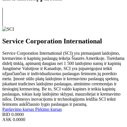
Service Corporation International
Service Corporation International (SCI) yra pirmaujanti laidojimo,
kremavimo ir kapinių paslaugų teikėja Šiaurės Amerikoje. Turėdama
didelį tinklą, apimantį daugiau nei 1 500 laidojimo namų ir kapinių
Jungtinėse Valstijose ir Kanadoje, SCI yra įsipareigojusi teikti
užjaučiančias ir individualizuotas paslaugas šeimoms jų poreikio
metu. Įmonė siūlo platų laidojimo ir kremavimo paslaugų spektrą,
įskaitant tradicines laidojimo paslaugas, atminimo ceremonijas ir
tiesioginį kremavimą. Be to, SCI valdo kapines ir teikia kapinių
paslaugas, tokias kaip laidojimo sklypai, mauzoliejai ir kremavimo
nišos. Dėmesys inovacijoms ir technologijoms leidžia SCI teikti
šeimoms aukščiausio lygio paslaugas ir paramą.
Pardavimo kursas
Pirkimo kursas
BID
0.0000
ASK
0.0000