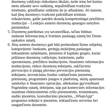
duomenų valdytojo rinkodaros tikslais, turite teisę bet kuriuo
metu atšaukti savo sutikimą, nepažeidžiant tvarkymo
teisėtumo, grindžiamo sutikimu iki jo atšaukimo. Jei manote,
kad jūsų duomenys tvarkomi pažeidžiant teisinius
reikalavimus, galite pateikti skundą kompetentingai priežiūros
institucijai – Lenkijos asmens duomenų apsaugos tarnybos
pirmininkui.
Duomenų pateikimas yra savanoriškas, tačiau būtinas
sudarant Informacinių ir švietimo paslaugų sutartį bei Demo
sąskaitos sutartį.
Jūsų asmens duomenys gali būti perduodami šioms subjektų
kategorijoms: bankams, greitųjų mokėjimų paslaugas
teikiantiems subjektams, įmonėms iš kapitalo grupės, kuriai
priklauso duomenų valdytojas, kurjeriams, pašto
operatoriams, priežiūros institucijoms, finansinės informacijos
institucijoms, rinkos duomenų teikėjams, sukčiavimo
prevencijos ir pinigų plovimo prevencijos priemonių
teikėjams, investicinius fondus valdančioms įmonėms,
priemonių, programinės įrangos ir platformų, skirtų aptarnauti
sandorius ir finansines operacijas, atliekamas įgyvendinant
Pagrindinę sutartį, tiekėjams, taip pat komercinės informacijos
siuntimui elektroninėmis ryšio priemonėmis, teisininkams,
audito įmonėms, konsultavimo įmonėms, „WhatsApp“
programos teikėjui ir įmonėms, teikiančioms serverius bei
saugančioms duomenis.