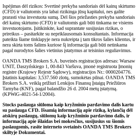
Ispėjimas dėl rizikos: Svertinė prekyba sandoriais dėl kainų skirtumo
(CFD) ir valiutomis yra labai rizikinga jūsų kapitalui, nes galite
prarasti visa investuota sumą. Dėl šios priežasties prekyba sandoriais
dėl kainų skirtumo (CFD) ir valiutomis gali būti tinkama ne visiems
investuotojams. Įsitikinkite, kad suprantate susijusias rizikas, o
prireikus – pasitarkite su nepriklausomais konsultantais. Informacija
pateikta šiame tinklapyje nera nukreipta į tam tikros šalies klientus, ir
nera skirta toms šalims kuriose šį informacija gali būti netinkama
pagal nurodytos šalies vietinius įstatymus ar teisinius reguliavimus.
OANDA TMS Brokers S.A. buveinės registracijos adresas: Warsaw
UNIT, Daszyńskiego 1, 00-843 Varšuva, įmonė registruota Įmonių
registre (Krajowy Rejestr Sądowy), registracijos Nr.: 0000204776.
Įstatinis kapitalas: 3,537.560 zlotų, sumokėtas pilnai. OANDA TMS
Brokers S.A. veiklą prižiuri Lenkijos Finansų Įstaigų Priežiūros
Tarnyba (KNF), pagal balandžio 26 d. 2004 metų įstatymą.
(KPWiG-4021-54-1/2004).
Stocks paslauga siūloma kaip kryžminio pardavimo dalis kartu
su paslauga CFD. Išsamią informaciją apie riziką, kylančią dėl
atskirų paslaugų, siūlomų kaip kryžminio pardavimo dalis, ir
informaciją apie išlaidas bei mokesčius, susijusius su šiomis
paslaugomis, rasite interneto svetainės OANDA TMS Brokers
skiltyje Dokumentai.