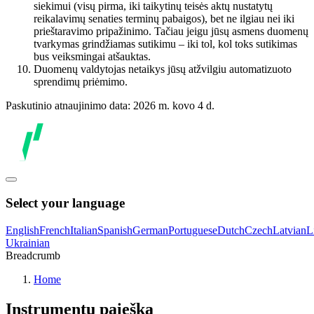
siekimui (visų pirma, iki taikytinų teisės aktų nustatytų
reikalavimų senaties terminų pabaigos), bet ne ilgiau nei iki
prieštaravimo pripažinimo. Tačiau jeigu jūsų asmens duomenų
tvarkymas grindžiamas sutikimu – iki tol, kol toks sutikimas
bus veiksmingai atšauktas.
Duomenų valdytojas netaikys jūsų atžvilgiu automatizuoto
sprendimų priėmimo.
Paskutinio atnaujinimo data: 2026 m. kovo 4 d.
Select your language
English
French
Italian
Spanish
German
Portuguese
Dutch
Czech
Latvian
L
Ukrainian
Breadcrumb
Home
Instrumentų paieška