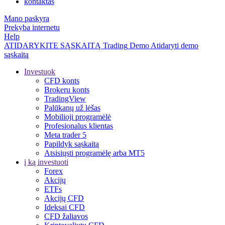
kontaktas
Mano paskyra
Prekyba internetu
Help
ATIDARYKITE SĄSKAITĄ
Trading
Demo
Atidaryti demo
sąskaitą
Investuok
CFD konts
Brokeru konts
TradingView
Palūkanų už lėšas
Mobilioji programėlė
Profesionalus klientas
Meta trader 5
Papildyk sąskaitą
Atsisiųsti programėlę arba MT5
į ką investuoti
Forex
Akcijų
ETFs
Akcijų CFD
Ideksai CFD
CFD žaliavos