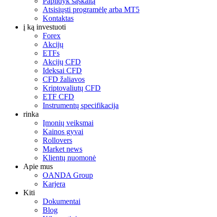
Papildyk sąskaitą
Atsisiųsti programėlę arba MT5
Kontaktas
į ką investuoti
Forex
Akcijų
ETFs
Akcijų CFD
Ideksai CFD
CFD žaliavos
Kriptovaliutų CFD
ETF CFD
Instrumentų specifikacija
rinka
Įmonių veiksmai
Kainos gyvai
Rollovers
Market news
Klientų nuomonė
Apie mus
OANDA Group
Karjera
Kiti
Dokumentai
Blog