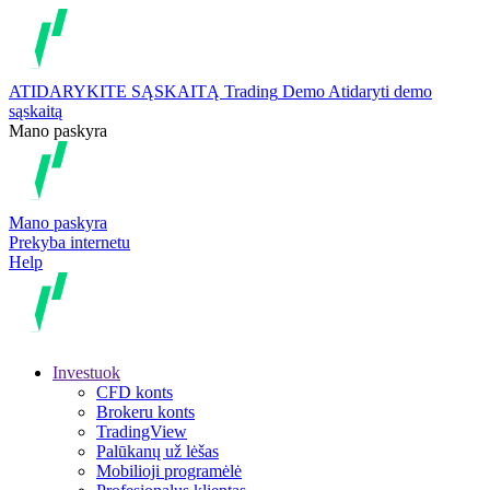
ATIDARYKITE SĄSKAITĄ
Trading
Demo
Atidaryti demo
sąskaitą
Mano paskyra
Mano paskyra
Prekyba internetu
Help
Investuok
CFD konts
Brokeru konts
TradingView
Palūkanų už lėšas
Mobilioji programėlė