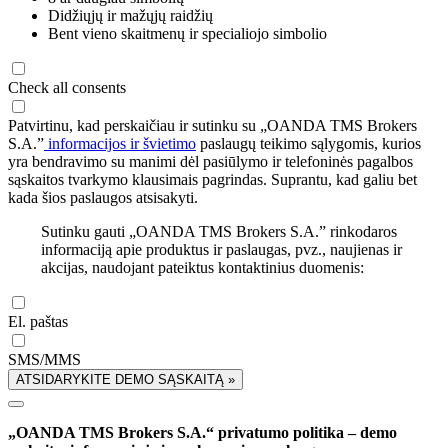
Didžiųjų ir mažųjų raidžių
Bent vieno skaitmenų ir specialiojo simbolio
Check all consents
Patvirtinu, kad perskaičiau ir sutinku su „OANDA TMS Brokers
S.A.”
informacijos ir švietimo
paslaugų teikimo sąlygomis, kurios
yra bendravimo su manimi dėl pasiūlymo ir telefoninės pagalbos
sąskaitos tvarkymo klausimais pagrindas. Suprantu, kad galiu bet
kada šios paslaugos atsisakyti.
Sutinku gauti „OANDA TMS Brokers S.A.” rinkodaros
informaciją apie produktus ir paslaugas, pvz., naujienas ir
akcijas, naudojant pateiktus kontaktinius duomenis:
El. paštas
SMS/MMS
ATSIDARYKITE DEMO SĄSKAITĄ »
„OANDA TMS Brokers S.A.“ privatumo politika – demo