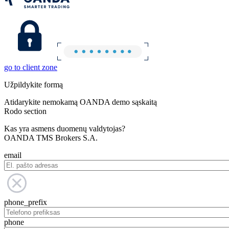
go to client zone
Užpildykite formą
Atidarykite nemokamą OANDA demo sąskaitą
Rodo section
Kas yra asmens duomenų valdytojas?
OANDA TMS Brokers S.A.
email
phone_prefix
phone