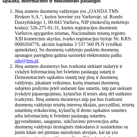
sąskaita, informacinės ir mokomosios paslaugos
Jūsų asmens duomenų valdytojas yra „OANDA TMS
Brokers S.A.“, kurios buveinė yra Varšuvoje, ul. Rondo
Daszyńskiego 1, 00-843 Varšuva, NIP (mokesčių mokėtojo
kodas): 526-275-91-31, kurios registracijos duomenis
Varšuvos apygardos teismas, Nacionalinio teismų registro
XIII komercinis skyrius, tvarko registracijos byloje Nr. KRS:
0000204776, akcinis kapitalas 3 537 560 PLN (visiškai
apmokėtas). Su duomenų valdytojo paskirtu duomenų
apsaugos pareigūnu galima susisiekti elektroniniu paštu:
odo@tms.pl
.
Jūsų asmens duomenys bus tvarkomi siekiant sudaryti ir
vykdyti Informacinių bei švietimo paslaugų sutartį ir
Demonstracinės sąskaitos sutartį tarp jūsų ir duomenų
valdytojo, įskaitant veiksmus, kurių imamasi duomenų
subjekto prašymu prieš sudarant šias sutartis, taip pat siekiant
įvykdyti įsipareigojimus, kylančius iš teisės aktų dėl sutikimo
tvarkymo. Jūsų asmens duomenys taip pat bus tvarkomi
duomenų valdytojo teisėtų interesų tikslais, pavyzdžiui, teisėtų
sutartinių reikalavimų, kylančių iš demo sąskaitos sutarties
arba informacinių ir švietimo paslaugų sutarties,
įgyvendinimo, saugumo, sukčiavimo prevencijos arba
duomenų valdytojo tiesioginės rinkodaros ir susisiekimo su
jumis kitais nei pirmiau nurodytais atvejais, kai tai yra