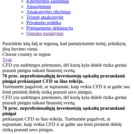
Kibernetinis saugumas
Atnaujinimai
Atsakomybės ribojimas
Teisinė atsakomybė
Privatumo politika
Prieinamumo deklaracija
Slapukų nustatymai
Pasirinkite kitą šalį ar regioną, kad pamatytumėte turinį, pritaikytą
jūsų buvimo vietai.
Choose country or region
Tęsti
CFD yra sudėtingos priemonės, dėl kurių kyla didelė rizika greitai
prarasti pinigus taikant finansinį svertą.
76 proc. neprofesionaliųjų investuotojų sąskaitų prarandami
pinigai prekiaujant CFD su šiuo teikėju.
Turėtumėte pagalvoti, ar suprantate, kaip veikia CFD ir ar galite sau
leisti prisiimti didelę riziką prarasti savo pinigus.
CFD yra sudėtingos priemonės, dėl kurių kyla didelė rizika greitai
prarasti pinigus taikant finansinį svertą.
76 proc. neprofesionaliųjų investuotojų sąskaitų prarandami
pinigai
prekiaujant CFD su šiuo teikėju. Turėtumėte pagalvoti, ar
suprantate, kaip veikia CFD ir ar galite sau leisti prisiimti didelę
riziką prarasti savo pinigus.