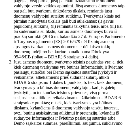
pagrįsta, visų pirma, jūsų pateiktu užklausimu ir duomenų
valdytojo verslo veiklos apimtimi. Jūsų asmens duomenys taip
pat gali būti tvarkomi rinkodaros tikslais, remiantis jūsų
duomenų valdytojui suteiktu sutikimu. Tvarkymas kitais nei
pirmiau nurodytais tikslais gali būti atliekamas: (i) gavus
papildomą sutikimą, (ii) remiantis taikytina teise, arba (iii) kai
tai suderinama su tikslu, kuriuo asmens duomenys buvo iš
pradžių surinkti (2016 m. balandžio 27 d. Europos Parlamento
ir Tarybos reglamento (ES) 2016/679 dėl fizinių asmenų
apsaugos tvarkant asmens duomenis ir dėl laisvo tokių
duomenų judėjimo bei kuriuo panaikinama Direktyva
95/46/EB (toliau – BDAR) 6 straipsnio 4 dalis).
Jūsų asmens duomenų tvarkymo teisinis pagrindas yra: a. tiek,
kiek duomenų tvarkymas yra būtinas Informacinių ir švietimo
paslaugų sutarčiai bei Demo sąskaitos sutarčiai įvykdyti ir
veiksmams, atliekamiems prieš sudarant sutartį, atlikti –
BDAR 6 straipsnio 1 dalies b punktas; b. tiek, kiek duomenų
tvarkymas yra būtinas duomenų valdytojui, kad jis galėtų
įvykdyti jam tenkančias teisines prievoles, visų pirma
susijusias su atitikties reikalavimams užtikrinimu – BDAR 6
straipsnio c punktas; c. tiek, kiek tvarkymas yra būtinas
tikslams, kylančiems iš duomenų valdytojo teisėtų interesų,
pvz., būtinų atsiskaitymų atlikimui ir pretenzijų, kylančių iš
sudarytos Informacijos ir švietimo paslaugų sutarties arba
Demo sąskaitos sutarties, pareiškimui, saugumui, sukčiavimo