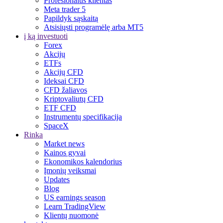
Profesionalus klientas
Meta trader 5
Papildyk sąskaitą
Atsisiųsti programėlę arba MT5
į ką investuoti
Forex
Akcijų
ETFs
Akcijų CFD
Ideksai CFD
CFD žaliavos
Kriptovaliutų CFD
ETF CFD
Instrumentų specifikacija
SpaceX
Rinka
Market news
Kainos gyvai
Ekonomikos kalendorius
Įmonių veiksmai
Updates
Blog
US earnings season
Learn TradingView
Klientų nuomonė