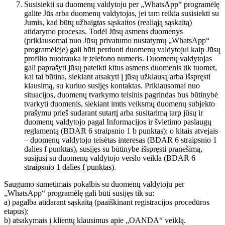
Susisiekti su duomenų valdytoju per „WhatsApp“ programėlę
galite Jūs arba duomenų valdytojas, jei tam reikia susisiekti su
Jumis, kad būtų užbaigtas sąskaitos (realiąją sąskaitą)
atidarymo procesas. Todėl Jūsų asmens duomenys
(priklausomai nuo Jūsų privatumo nustatymų „WhatsApp“
programėlėje) gali būti perduoti duomenų valdytojui kaip Jūsų
profilio nuotrauka ir telefono numeris. Duomenų valdytojas
gali paprašyti jūsų pateikti kitus asmens duomenis tik tuomet,
kai tai būtina, siekiant atsakyti į jūsų užklausą arba išspręsti
klausimą, su kuriuo susijęs kontaktas. Priklausomai nuo
situacijos, duomenų tvarkymo teisinis pagrindas bus būtinybė
tvarkyti duomenis, siekiant imtis veiksmų duomenų subjekto
prašymu prieš sudarant sutartį arba susitarimą tarp jūsų ir
duomenų valdytojo pagal Informacijos ir švietimo paslaugų
reglamentą (BDAR 6 straipsnio 1 b punktas); o kitais atvejais
– duomenų valdytojo teisėtas interesas (BDAR 6 straipsnio 1
dalies f punktas), susijęs su būtinybe išspręsti pranešimą,
susijusį su duomenų valdytojo verslo veikla (BDAR 6
straipsnio 1 dalies f punktas).
Saugumo sumetimais pokalbis su duomenų valdytoju per
„WhatsApp“ programėlę gali būti susijęs tik su:
a) pagalba atidarant sąskaitą (paaiškinant registracijos procedūros
etapus);
b) atsakymais į klientų klausimus apie „OANDA“ veiklą.