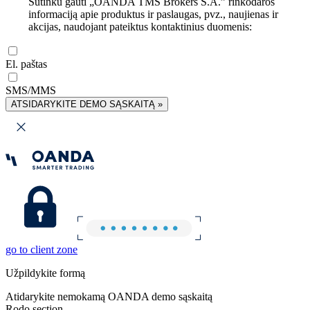
Sutinku gauti „OANDA TMS Brokers S.A.” rinkodaros
informaciją apie produktus ir paslaugas, pvz., naujienas ir
akcijas, naudojant pateiktus kontaktinius duomenis:
El. paštas
SMS/MMS
ATSIDARYKITE DEMO SĄSKAITĄ »
go to client zone
Užpildykite formą
Atidarykite nemokamą OANDA demo sąskaitą
Rodo section