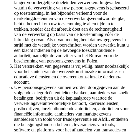
langer voor dergelijke doeleinden verwerken. In gevallen
waarin de verwerking van uw persoonsgegevens is gebaseerd
op toestemming, in het bijzonder verleend voor de
marketingdoeleinden van de verwerkingsverantwoordelijke,
hebt u het recht om uw toestemming te allen tijde in te
trekken, zonder dat dit afbreuk doet aan de rechtmatigheid
van de verwerking op basis van de toestemming vóór de
intrekking ervan. Als u van mening bent dat uw gegevens in
strijd met de wettelijke voorschriften worden verwerkt, kunt u
een klacht indienen bij de bevoegde toezichthoudende
autoriteit, namelijk de voorzitter van het Bureau voor de
bescherming van persoonsgegevens in Polen.
Het verstrekken van gegevens is vrijwillig, maar noodzakelijk
voor het sluiten van de overeenkomst inzake informatie- en
educatieve diensten en de overeenkomst inzake de demo-
account.
Uw persoonsgegevens kunnen worden doorgegeven aan de
volgende categorieën entiteiten: banken, aanbieders van snelle
betalingen, bedrijven uit de kapitaalgroep waartoe de
verwerkingsverantwoordelijke behoort, koeriersdiensten,
postbedrijven, toezichthoudende autoriteiten, autoriteiten voor
financiële informatie, aanbieders van marktgegevens,
aanbieders van tools voor fraudepreventie en AML, entiteiten
die beleggingsfondsen beheren, leveranciers van tools,
software en platforms voor het afhandelen van transacties en