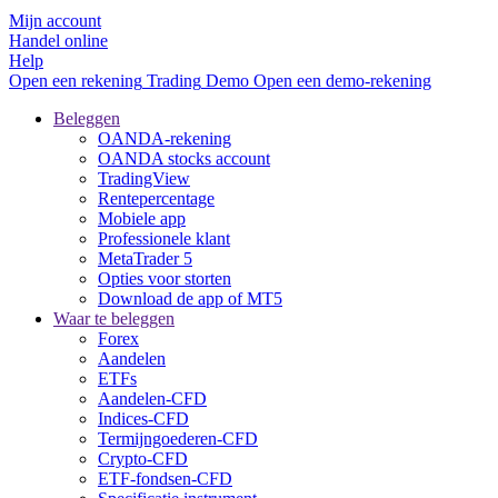
Mijn account
Handel online
Help
Open een rekening
Trading
Demo
Open een demo-rekening
Beleggen
OANDA-rekening
OANDA stocks account
TradingView
Rentepercentage
Mobiele app
Professionele klant
MetaTrader 5
Opties voor storten
Download de app of MT5
Waar te beleggen
Forex
Aandelen
ETFs
Aandelen-CFD
Indices-CFD
Termijngoederen-CFD
Crypto-CFD
ETF-fondsen-CFD