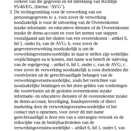
verkeer van die gegevens en tot intrekking van Richtlijn
95/46/EG, (hierna: ‘AVG’).
De rechtsgrondslag voor de verwerking van uw
persoonsgegevens is: a. voor zover de verwerking
noodzakelijk is voor de uitvoering van de Overeenkomst
inzake informatie- en educatieve diensten of de Overeenkomst
inzake de demo-account en voor het nemen van stappen
voorafgaand aan het sluiten van een overeenkomst – artikel 6,
lid 1, onder b), van de AVG; b. voor zover de
gegevensverwerking noodzakelijk is om de
verwerkingsverantwoordelijke in staat te stellen zijn wettelijke
verplichtingen na te komen, met name wat betreft de naleving
van de regelgeving – artikel 6, lid 1, onder c, van de AVG; c.
voor zover de verwerking noodzakelijk is voor doeleinden die
voortvloeien uit de gerechtvaardigde belangen van de
verwerkingsverantwoordelijke, zoals het verrichten van
noodzakelijke betalingen en het doen gelden van vorderingen
die voortvloeien uit de gesloten overeenkomst inzake
informatie- en educatieve diensten of de overeenkomst inzake
de demo-account, beveiliging, fraudepreventie of direct
marketing door de verwerkingsverantwoordelijke of het
contact met u opnemen, voor zover dit met name
gerechtvaardigd is door een van u ontvangen verzoek en de
reikwijdte van de bedrijfsactiviteiten van de
verwerkingsverantwoordelijke – artikel 6, lid 1, onder f, van