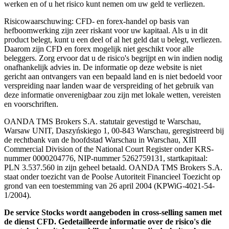
werken en of u het risico kunt nemen om uw geld te verliezen.
Risicowaarschuwing: CFD- en forex-handel op basis van
hefboomwerking zijn zeer riskant voor uw kapitaal. Als u in dit
product belegt, kunt u een deel of al het geld dat u belegt, verliezen.
Daarom zijn CFD en forex mogelijk niet geschikt voor alle
beleggers. Zorg ervoor dat u de risico's begrijpt en win indien nodig
onafhankelijk advies in. De informatie op deze website is niet
gericht aan ontvangers van een bepaald land en is niet bedoeld voor
verspreiding naar landen waar de verspreiding of het gebruik van
deze informatie onverenigbaar zou zijn met lokale wetten, vereisten
en voorschriften.
OANDA TMS Brokers S.A. statutair gevestigd te Warschau,
Warsaw UNIT, Daszyńskiego 1, 00-843 Warschau, geregistreerd bij
de rechtbank van de hoofdstad Warschau in Warschau, XIII
Commercial Division of the National Court Register onder KRS-
nummer 0000204776, NIP-nummer 5262759131, startkapitaal:
PLN 3.537.560 in zijn geheel betaald. OANDA TMS Brokers S.A.
staat onder toezicht van de Poolse Autoriteit Financieel Toezicht op
grond van een toestemming van 26 april 2004 (KPWiG-4021-54-
1/2004).
De service Stocks wordt aangeboden in cross-selling samen met
de dienst CFD. Gedetailleerde informatie over de risico's die