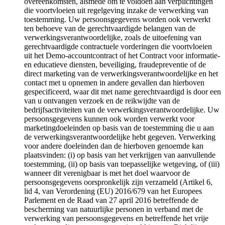
overeenkomsten, alsmede om te voldoen aan verplichtingen
die voortvloeien uit regelgeving inzake de verwerking van
toestemming. Uw persoonsgegevens worden ook verwerkt
ten behoeve van de gerechtvaardigde belangen van de
verwerkingsverantwoordelijke, zoals de uitoefening van
gerechtvaardigde contractuele vorderingen die voortvloeien
uit het Demo-accountcontract of het Contract voor informatie-
en educatieve diensten, beveiliging, fraudepreventie of de
direct marketing van de verwerkingsverantwoordelijke en het
contact met u opnemen in andere gevallen dan hierboven
gespecificeerd, waar dit met name gerechtvaardigd is door een
van u ontvangen verzoek en de reikwijdte van de
bedrijfsactiviteiten van de verwerkingsverantwoordelijke. Uw
persoonsgegevens kunnen ook worden verwerkt voor
marketingdoeleinden op basis van de toestemming die u aan
de verwerkingsverantwoordelijke hebt gegeven. Verwerking
voor andere doeleinden dan de hierboven genoemde kan
plaatsvinden: (i) op basis van het verkrijgen van aanvullende
toestemming, (ii) op basis van toepasselijke wetgeving, of (iii)
wanneer dit verenigbaar is met het doel waarvoor de
persoonsgegevens oorspronkelijk zijn verzameld (Artikel 6,
lid 4, van Verordening (EU) 2016/679 van het Europees
Parlement en de Raad van 27 april 2016 betreffende de
bescherming van natuurlijke personen in verband met de
verwerking van persoonsgegevens en betreffende het vrije