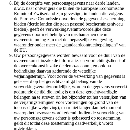
Bij de doorgifte van persoonsgegevens naar derde landen,
d.w.z. naar ontvangers die buiten de Europese Economische
Ruimte of Zwitserland zijn gevestigd, in landen die volgens
de Europese Commissie onvoldoende gegevensbescherming
bieden (derde landen die geen passend beschermingsniveau
bieden), geeft de verwerkingsverantwoordelijke deze
gegevens door met behulp van mechanismen die in
overeenstemming zijn met de toepasselijke wetgeving,
waaronder onder meer de „standaardcontractbepalingen“ van
de EU.
Uw persoonsgegevens worden bewaard voor de duur van de
overeenkomst inzake de informatie- en voorlichtingsdienst of
de overeenkomst inzake de demo-account, en ook na
beëindiging daarvan gedurende de wettelijke
verjaringstermijn. Voor zover de verwerking van gegevens is
gebaseerd op het gerechtvaardigd belang van de
verwerkingsverantwoordelijke, worden de gegevens verwerkt
gedurende de tijd die nodig is om deze gerechtvaardigde
belangen na te streven (in het bijzonder tot het verstrijken van
de verjaringstermijnen voor vorderingen op grond van de
toepasselijke wetgeving), maar niet langer dan het moment
waarop het bezwaar wordt erkend. Indien de verwerking van
uw persoonsgegevens echter is gebaseerd op toestemming,
geldt dit totdat deze toestemming daadwerkelijk wordt
ingetrokken.