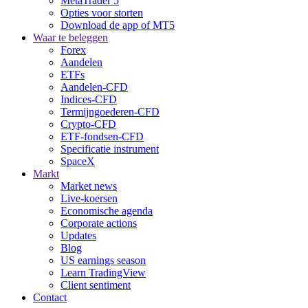
MetaTrader 5
Opties voor storten
Download de app of MT5
Waar te beleggen
Forex
Aandelen
ETFs
Aandelen-CFD
Indices-CFD
Termijngoederen-CFD
Crypto-CFD
ETF-fondsen-CFD
Specificatie instrument
SpaceX
Markt
Market news
Live-koersen
Economische agenda
Corporate actions
Updates
Blog
US earnings season
Learn TradingView
Client sentiment
Contact