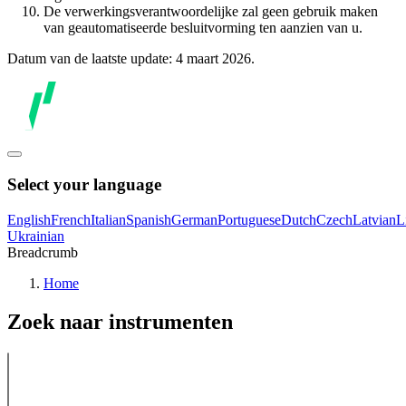
De verwerkingsverantwoordelijke zal geen gebruik maken
van geautomatiseerde besluitvorming ten aanzien van u.
Datum van de laatste update: 4 maart 2026.
Select your language
English
French
Italian
Spanish
German
Portuguese
Dutch
Czech
Latvian
L
Ukrainian
Breadcrumb
Home
Zoek naar instrumenten