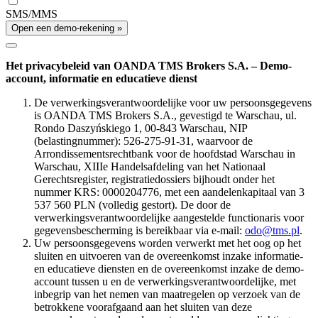
SMS/MMS
Open een demo-rekening »
Het privacybeleid van OANDA TMS Brokers S.A. – Demo-
account, informatie en educatieve dienst
De verwerkingsverantwoordelijke voor uw persoonsgegevens
is OANDA TMS Brokers S.A., gevestigd te Warschau, ul.
Rondo Daszyńskiego 1, 00-843 Warschau, NIP
(belastingnummer): 526-275-91-31, waarvoor de
Arrondissementsrechtbank voor de hoofdstad Warschau in
Warschau, XIIIe Handelsafdeling van het Nationaal
Gerechtsregister, registratiedossiers bijhoudt onder het
nummer KRS: 0000204776, met een aandelenkapitaal van 3
537 560 PLN (volledig gestort). De door de
verwerkingsverantwoordelijke aangestelde functionaris voor
gegevensbescherming is bereikbaar via e-mail:
odo@tms.pl
.
Uw persoonsgegevens worden verwerkt met het oog op het
sluiten en uitvoeren van de overeenkomst inzake informatie-
en educatieve diensten en de overeenkomst inzake de demo-
account tussen u en de verwerkingsverantwoordelijke, met
inbegrip van het nemen van maatregelen op verzoek van de
betrokkene voorafgaand aan het sluiten van deze