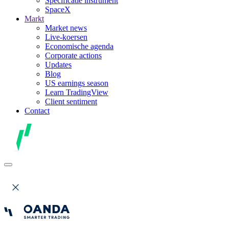
Specificatie instrument
SpaceX
Markt
Market news
Live-koersen
Economische agenda
Corporate actions
Updates
Blog
US earnings season
Learn TradingView
Client sentiment
Contact