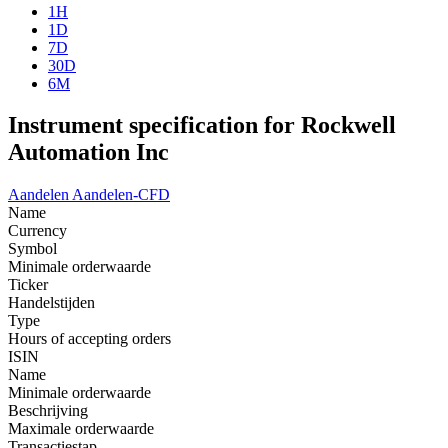
1H
1D
7D
30D
6M
Instrument specification for Rockwell
Automation Inc
Aandelen
Aandelen-CFD
Name
Currency
Symbol
Minimale orderwaarde
Ticker
Handelstijden
Type
Hours of accepting orders
ISIN
Name
Minimale orderwaarde
Beschrijving
Maximale orderwaarde
Transactiestap