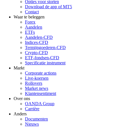
Opties voor storten
Download de app of MT5
Contact
Waar te beleggen
Forex
Aandelen
ETFs
Aandelen-CFD
Indices-CFD
Termijngoederen-CFD
Crypto-CFD
ETF-fondsen-CFD
Specificatie instrument
Markt
Corporate actions
Live-koersen
Rollovers
Market news
Klantensentiment
Over ons
OANDA Group
Carrière
Anders
Documenten
Nieuws