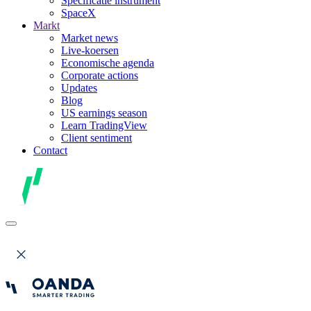
Specificatie instrument
SpaceX
Markt
Market news
Live-koersen
Economische agenda
Corporate actions
Updates
Blog
US earnings season
Learn TradingView
Client sentiment
Contact