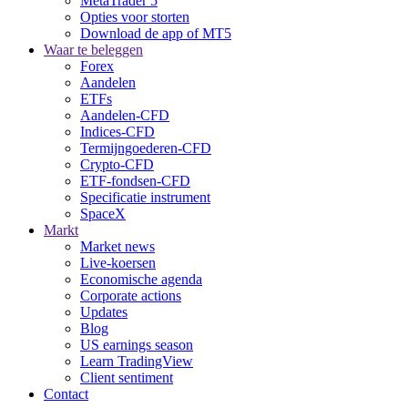
MetaTrader 5
Opties voor storten
Download de app of MT5
Waar te beleggen
Forex
Aandelen
ETFs
Aandelen-CFD
Indices-CFD
Termijngoederen-CFD
Crypto-CFD
ETF-fondsen-CFD
Specificatie instrument
SpaceX
Markt
Market news
Live-koersen
Economische agenda
Corporate actions
Updates
Blog
US earnings season
Learn TradingView
Client sentiment
Contact