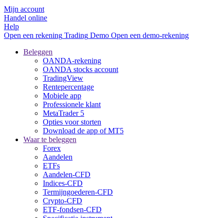
Mijn account
Handel online
Help
Open een rekening
Trading
Demo
Open een demo-rekening
Beleggen
OANDA-rekening
OANDA stocks account
TradingView
Rentepercentage
Mobiele app
Professionele klant
MetaTrader 5
Opties voor storten
Download de app of MT5
Waar te beleggen
Forex
Aandelen
ETFs
Aandelen-CFD
Indices-CFD
Termijngoederen-CFD
Crypto-CFD
ETF-fondsen-CFD