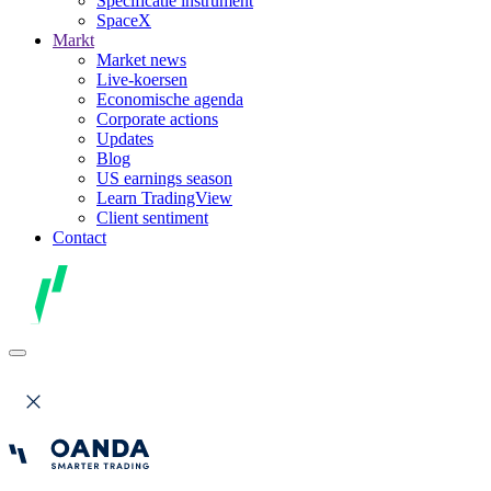
Specificatie instrument
SpaceX
Markt
Market news
Live-koersen
Economische agenda
Corporate actions
Updates
Blog
US earnings season
Learn TradingView
Client sentiment
Contact