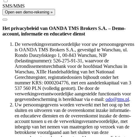
SMS/MMS
Open een demo-rekening »
Het privacybeleid van OANDA TMS Brokers S.A. – Demo-
account, informatie en educatieve dienst
De verwerkingsverantwoordelijke voor uw persoonsgegevens
is OANDA TMS Brokers S.A., gevestigd te Warschau, ul.
Rondo Daszyńskiego 1, 00-843 Warschau, NIP
(belastingnummer): 526-275-91-31, waarvoor de
Arrondissementsrechtbank voor de hoofdstad Warschau in
Warschau, XIIIe Handelsafdeling van het Nationaal
Gerechtsregister, registratiedossiers bijhoudt onder het
nummer KRS: 0000204776, met een aandelenkapitaal van 3
537 560 PLN (volledig gestort). De door de
verwerkingsverantwoordelijke aangestelde functionaris voor
gegevensbescherming is bereikbaar via e-mail:
odo@tms.pl
.
Uw persoonsgegevens worden verwerkt met het oog op het
sluiten en uitvoeren van de overeenkomst inzake informatie-
en educatieve diensten en de overeenkomst inzake de demo-
account tussen u en de verwerkingsverantwoordelijke, met
inbegrip van het nemen van maatregelen op verzoek van de
betrokkene voorafgaand aan het sluiten van deze