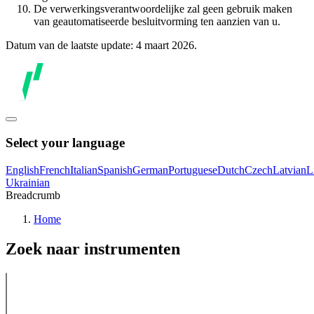
De verwerkingsverantwoordelijke zal geen gebruik maken
van geautomatiseerde besluitvorming ten aanzien van u.
Datum van de laatste update: 4 maart 2026.
Select your language
English
French
Italian
Spanish
German
Portuguese
Dutch
Czech
Latvian
L
Ukrainian
Breadcrumb
Home
Zoek naar instrumenten