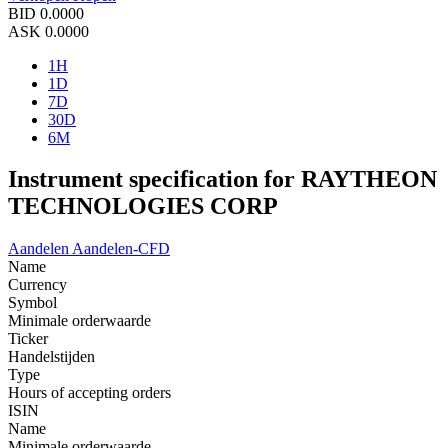
BID
0.0000
ASK
0.0000
1H
1D
7D
30D
6M
Instrument specification for RAYTHEON
TECHNOLOGIES CORP
Aandelen
Aandelen-CFD
Name
Currency
Symbol
Minimale orderwaarde
Ticker
Handelstijden
Type
Hours of accepting orders
ISIN
Name
Minimale orderwaarde