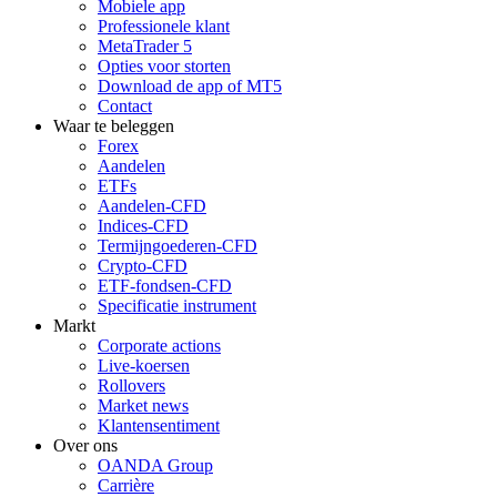
Mobiele app
Professionele klant
MetaTrader 5
Opties voor storten
Download de app of MT5
Contact
Waar te beleggen
Forex
Aandelen
ETFs
Aandelen-CFD
Indices-CFD
Termijngoederen-CFD
Crypto-CFD
ETF-fondsen-CFD
Specificatie instrument
Markt
Corporate actions
Live-koersen
Rollovers
Market news
Klantensentiment
Over ons
OANDA Group
Carrière