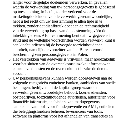
langer voor dergelijke doeleinden verwerken. In gevallen
waarin de verwerking van uw persoonsgegevens is gebaseerd
op toestemming, in het bijzonder verleend voor de
marketingdoeleinden van de verwerkingsverantwoordelijke,
hebt u het recht om uw toestemming te allen tijde in te
trekken, zonder dat dit afbreuk doet aan de rechtmatigheid
van de verwerking op basis van de toestemming vóór de
intrekking ervan. Als u van mening bent dat uw gegevens in
strijd met de wettelijke voorschriften worden verwerkt, kunt u
een klacht indienen bij de bevoegde toezichthoudende
autoriteit, namelijk de voorzitter van het Bureau voor de
bescherming van persoonsgegevens in Polen.
Het verstrekken van gegevens is vrijwillig, maar noodzakelijk
voor het sluiten van de overeenkomst inzake informatie- en
educatieve diensten en de overeenkomst inzake de demo-
account.
Uw persoonsgegevens kunnen worden doorgegeven aan de
volgende categorieën entiteiten: banken, aanbieders van snelle
betalingen, bedrijven uit de kapitaalgroep waartoe de
verwerkingsverantwoordelijke behoort, koeriersdiensten,
postbedrijven, toezichthoudende autoriteiten, autoriteiten voor
financiële informatie, aanbieders van marktgegevens,
aanbieders van tools voor fraudepreventie en AML, entiteiten
die beleggingsfondsen beheren, leveranciers van tools,
software en platforms voor het afhandelen van transacties en