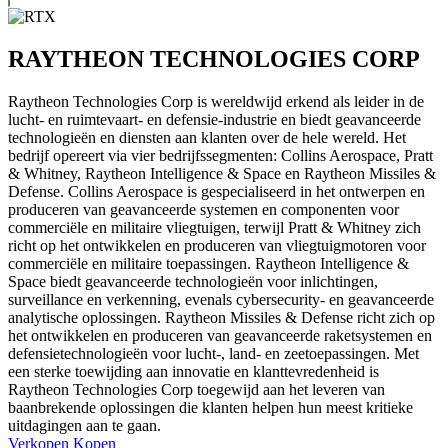
RAYTHEON TECHNOLOGIES CORP
Raytheon Technologies Corp is wereldwijd erkend als leider in de
lucht- en ruimtevaart- en defensie-industrie en biedt geavanceerde
technologieën en diensten aan klanten over de hele wereld. Het
bedrijf opereert via vier bedrijfssegmenten: Collins Aerospace, Pratt
& Whitney, Raytheon Intelligence & Space en Raytheon Missiles &
Defense. Collins Aerospace is gespecialiseerd in het ontwerpen en
produceren van geavanceerde systemen en componenten voor
commerciële en militaire vliegtuigen, terwijl Pratt & Whitney zich
richt op het ontwikkelen en produceren van vliegtuigmotoren voor
commerciële en militaire toepassingen. Raytheon Intelligence &
Space biedt geavanceerde technologieën voor inlichtingen,
surveillance en verkenning, evenals cybersecurity- en geavanceerde
analytische oplossingen. Raytheon Missiles & Defense richt zich op
het ontwikkelen en produceren van geavanceerde raketsystemen en
defensietechnologieën voor lucht-, land- en zeetoepassingen. Met
een sterke toewijding aan innovatie en klanttevredenheid is
Raytheon Technologies Corp toegewijd aan het leveren van
baanbrekende oplossingen die klanten helpen hun meest kritieke
uitdagingen aan te gaan.
Verkopen
Kopen