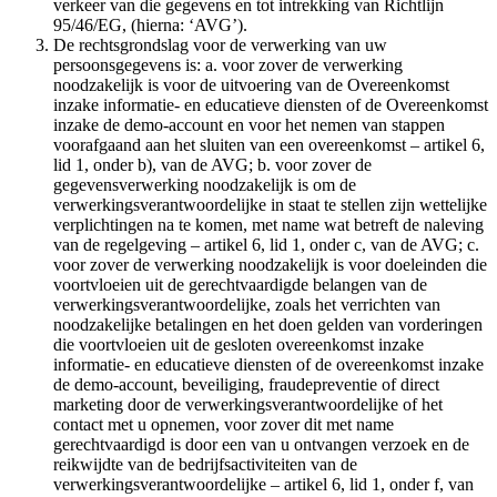
verkeer van die gegevens en tot intrekking van Richtlijn
95/46/EG, (hierna: ‘AVG’).
De rechtsgrondslag voor de verwerking van uw
persoonsgegevens is: a. voor zover de verwerking
noodzakelijk is voor de uitvoering van de Overeenkomst
inzake informatie- en educatieve diensten of de Overeenkomst
inzake de demo-account en voor het nemen van stappen
voorafgaand aan het sluiten van een overeenkomst – artikel 6,
lid 1, onder b), van de AVG; b. voor zover de
gegevensverwerking noodzakelijk is om de
verwerkingsverantwoordelijke in staat te stellen zijn wettelijke
verplichtingen na te komen, met name wat betreft de naleving
van de regelgeving – artikel 6, lid 1, onder c, van de AVG; c.
voor zover de verwerking noodzakelijk is voor doeleinden die
voortvloeien uit de gerechtvaardigde belangen van de
verwerkingsverantwoordelijke, zoals het verrichten van
noodzakelijke betalingen en het doen gelden van vorderingen
die voortvloeien uit de gesloten overeenkomst inzake
informatie- en educatieve diensten of de overeenkomst inzake
de demo-account, beveiliging, fraudepreventie of direct
marketing door de verwerkingsverantwoordelijke of het
contact met u opnemen, voor zover dit met name
gerechtvaardigd is door een van u ontvangen verzoek en de
reikwijdte van de bedrijfsactiviteiten van de
verwerkingsverantwoordelijke – artikel 6, lid 1, onder f, van