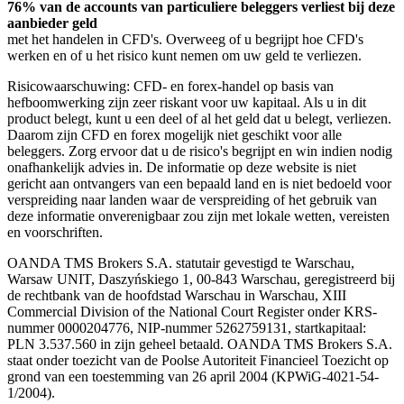
76% van de accounts van particuliere beleggers verliest bij deze
aanbieder geld
met het handelen in CFD's. Overweeg of u begrijpt hoe CFD's
werken en of u het risico kunt nemen om uw geld te verliezen.
Risicowaarschuwing: CFD- en forex-handel op basis van
hefboomwerking zijn zeer riskant voor uw kapitaal. Als u in dit
product belegt, kunt u een deel of al het geld dat u belegt, verliezen.
Daarom zijn CFD en forex mogelijk niet geschikt voor alle
beleggers. Zorg ervoor dat u de risico's begrijpt en win indien nodig
onafhankelijk advies in. De informatie op deze website is niet
gericht aan ontvangers van een bepaald land en is niet bedoeld voor
verspreiding naar landen waar de verspreiding of het gebruik van
deze informatie onverenigbaar zou zijn met lokale wetten, vereisten
en voorschriften.
OANDA TMS Brokers S.A. statutair gevestigd te Warschau,
Warsaw UNIT, Daszyńskiego 1, 00-843 Warschau, geregistreerd bij
de rechtbank van de hoofdstad Warschau in Warschau, XIII
Commercial Division of the National Court Register onder KRS-
nummer 0000204776, NIP-nummer 5262759131, startkapitaal:
PLN 3.537.560 in zijn geheel betaald. OANDA TMS Brokers S.A.
staat onder toezicht van de Poolse Autoriteit Financieel Toezicht op
grond van een toestemming van 26 april 2004 (KPWiG-4021-54-
1/2004).