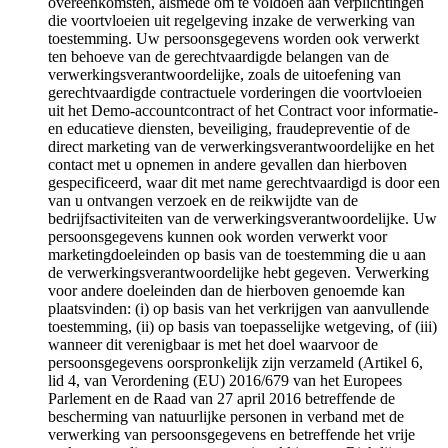
overeenkomsten, alsmede om te voldoen aan verplichtingen
die voortvloeien uit regelgeving inzake de verwerking van
toestemming. Uw persoonsgegevens worden ook verwerkt
ten behoeve van de gerechtvaardigde belangen van de
verwerkingsverantwoordelijke, zoals de uitoefening van
gerechtvaardigde contractuele vorderingen die voortvloeien
uit het Demo-accountcontract of het Contract voor informatie-
en educatieve diensten, beveiliging, fraudepreventie of de
direct marketing van de verwerkingsverantwoordelijke en het
contact met u opnemen in andere gevallen dan hierboven
gespecificeerd, waar dit met name gerechtvaardigd is door een
van u ontvangen verzoek en de reikwijdte van de
bedrijfsactiviteiten van de verwerkingsverantwoordelijke. Uw
persoonsgegevens kunnen ook worden verwerkt voor
marketingdoeleinden op basis van de toestemming die u aan
de verwerkingsverantwoordelijke hebt gegeven. Verwerking
voor andere doeleinden dan de hierboven genoemde kan
plaatsvinden: (i) op basis van het verkrijgen van aanvullende
toestemming, (ii) op basis van toepasselijke wetgeving, of (iii)
wanneer dit verenigbaar is met het doel waarvoor de
persoonsgegevens oorspronkelijk zijn verzameld (Artikel 6,
lid 4, van Verordening (EU) 2016/679 van het Europees
Parlement en de Raad van 27 april 2016 betreffende de
bescherming van natuurlijke personen in verband met de
verwerking van persoonsgegevens en betreffende het vrije