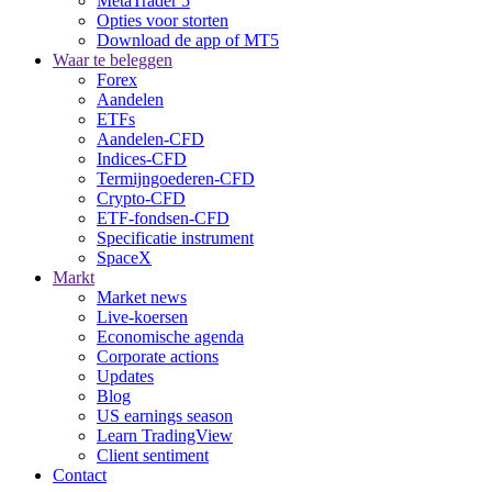
MetaTrader 5
Opties voor storten
Download de app of MT5
Waar te beleggen
Forex
Aandelen
ETFs
Aandelen-CFD
Indices-CFD
Termijngoederen-CFD
Crypto-CFD
ETF-fondsen-CFD
Specificatie instrument
SpaceX
Markt
Market news
Live-koersen
Economische agenda
Corporate actions
Updates
Blog
US earnings season
Learn TradingView
Client sentiment
Contact