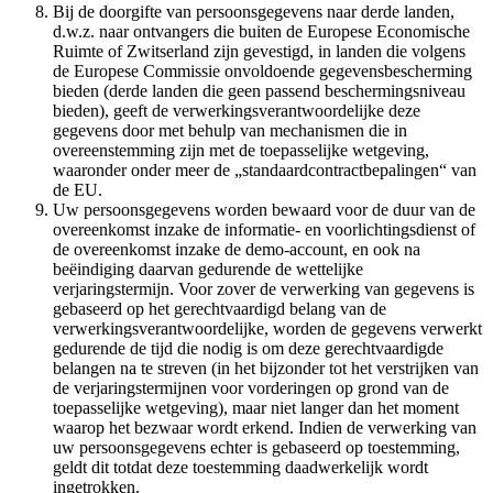
Bij de doorgifte van persoonsgegevens naar derde landen,
d.w.z. naar ontvangers die buiten de Europese Economische
Ruimte of Zwitserland zijn gevestigd, in landen die volgens
de Europese Commissie onvoldoende gegevensbescherming
bieden (derde landen die geen passend beschermingsniveau
bieden), geeft de verwerkingsverantwoordelijke deze
gegevens door met behulp van mechanismen die in
overeenstemming zijn met de toepasselijke wetgeving,
waaronder onder meer de „standaardcontractbepalingen“ van
de EU.
Uw persoonsgegevens worden bewaard voor de duur van de
overeenkomst inzake de informatie- en voorlichtingsdienst of
de overeenkomst inzake de demo-account, en ook na
beëindiging daarvan gedurende de wettelijke
verjaringstermijn. Voor zover de verwerking van gegevens is
gebaseerd op het gerechtvaardigd belang van de
verwerkingsverantwoordelijke, worden de gegevens verwerkt
gedurende de tijd die nodig is om deze gerechtvaardigde
belangen na te streven (in het bijzonder tot het verstrijken van
de verjaringstermijnen voor vorderingen op grond van de
toepasselijke wetgeving), maar niet langer dan het moment
waarop het bezwaar wordt erkend. Indien de verwerking van
uw persoonsgegevens echter is gebaseerd op toestemming,
geldt dit totdat deze toestemming daadwerkelijk wordt
ingetrokken.