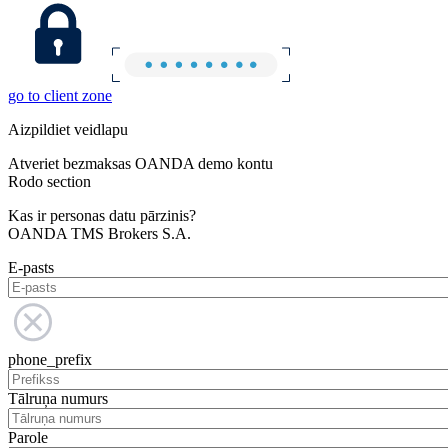
go to client zone
Aizpildiet veidlapu
Atveriet bezmaksas OANDA demo kontu
Rodo section
Kas ir personas datu pārzinis?
OANDA TMS Brokers S.A.
E-pasts
phone_prefix
Tālruņa numurs
Parole