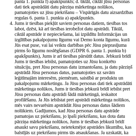
panta 1. punkta f) apakšpunkts; d. tiktāl, ciktāl jūsu personas
dati tiek apstrādāti datu pārziņa mārketinga nolūkos,
pamatojoties uz jūsu piekrišanu – Vispārīgās datu aizsardzības
regulas 6. panta 1. punkta a) apakšpunkts.
Jums ir tiesības piekļūt saviem personas datiem, tiesības tos
labot, dzēst, kā arī tiesības ierobežot datu apstrādi. Tiktāl,
ciktāl apstrāde ir nepieciešama, lai izpildītu Informācijas un
izglītības pakalpojumu līgumu vai Demo konta līgumu, kurā
Jūs esat puse, vai lai veiktu darbības pēc Jūsu pieprasījuma
pirms šo līgumu noslēgšanas (GDPR 6. panta 1. punkta b)
apakšpunkts), Jums ir arī tiesības pārsūtīt datus. Jebkurā brīdī
Jums ir tiesības iebilst, pamatojoties uz Jūsu konkrēto
situāciju, pret Jūsu personas datu izmantošanu, ja datu pārziņš
apstrādā Jūsu personas datus, pamatojoties uz savām
leģitīmajām interesēm, piemēram, saistībā ar produktu un
pakalpojumu mārketingu. Ja Jūsu personas dati tiek apstrādāti
mārketinga nolūkos, Jums ir tiesības jebkurā brīdī iebilst pret
Jūsu personas datu apstrādi šādā mārketingā, ieskaitot
profilēšanu. Ja Jūs iebilstat pret apstrādi mārketinga nolūkos,
mēs vairs nevarēsim apstrādāt Jūsu personas datus šādiem
nolūkiem. Gadījumos, kad Jūsu personas datu apstrāde
pamatojas uz piekrišanu, jo īpaši piekrišanu, kas dota datu
pārziņa mārketinga nolūkos, Jums ir tiesības jebkurā brīdī
atsaukt savu piekrišanu, neietekmējot apstrādes likumību, kas
balstījās uz piekrišanu pirms tās atsaukšanas. Ja uzskatāt, ka