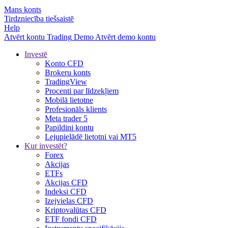
Mans konts
Tirdzniecība tiešsaistē
Help
Atvērt kontu
Trading
Demo
Atvērt demo kontu
Investē
Konto CFD
Brokeru konts
TradingView
Procenti par līdzekļiem
Mobilā lietotne
Profesionāls klients
Meta trader 5
Papildini kontu
Lejupielādē lietotni vai MT5
Kur investēt?
Forex
Akcijas
ETFs
Akcijas CFD
Indeksi CFD
Izejvielas CFD
Kriptovalūtas CFD
ETF fondi CFD