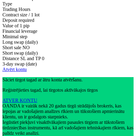
Type
Trading Hours
Contract size / 1 lot
Deposit required
Value of 1 pip
Financial leverage
Minimal step
Long swap (daily)
Short sale
NO
Short swap (daily)
Distance SL and TP
0
3-day swap (date)
Atvērt kontu
Sāciet tirgot tagad ar ātru konta atvēršanu.
Reģistrējieties tagad, lai tirgotos aktīvākajos tirgos
ATVER KONTU
OANDA ir vairāk nekā 20 gadus tirgū strādājošs brokeris, kas
lepojas ar vadošajiem analīzes rīkiem un tūkstošiem apmierinātu
klientu, un ir godalgots starpnieks.
Iegūstiet piekļuvi visaktīvākajiem pasaules tirgiem ar tūkstošiem
tirdzniecības instrumentu, kā arī vadošajiem tehniskajiem rīkiem, kas
palīdz veikt analīzi.