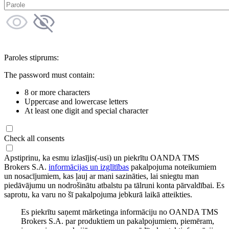
Paroles stiprums:
The password must contain:
8 or more characters
Uppercase and lowercase letters
At least one digit and special character
Check all consents
Apstiprinu, ka esmu izlasījis(-usi) un piekrītu OANDA TMS
Brokers S.A.
informācijas un izglītības
pakalpojuma noteikumiem
un nosacījumiem, kas ļauj ar mani sazināties, lai sniegtu man
piedāvājumu un nodrošinātu atbalstu pa tālruni konta pārvaldībai. Es
saprotu, ka varu no šī pakalpojuma jebkurā laikā atteikties.
Es piekrītu saņemt mārketinga informāciju no OANDA TMS
Brokers S.A. par produktiem un pakalpojumiem, piemēram,