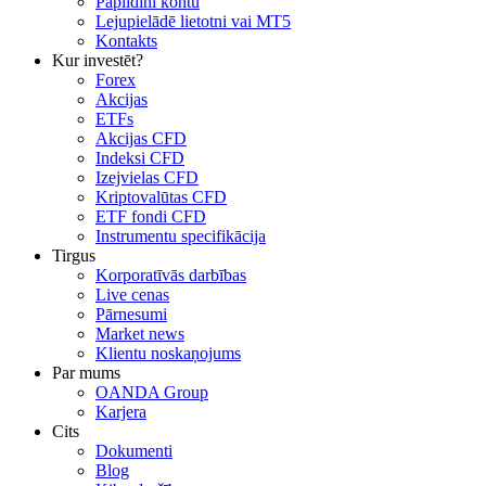
Papildini kontu
Lejupielādē lietotni vai MT5
Kontakts
Kur investēt?
Forex
Akcijas
ETFs
Akcijas CFD
Indeksi CFD
Izejvielas CFD
Kriptovalūtas CFD
ETF fondi CFD
Instrumentu specifikācija
Tirgus
Korporatīvās darbības
Live cenas
Pārnesumi
Market news
Klientu noskaņojums
Par mums
OANDA Group
Karjera
Cits
Dokumenti
Blog