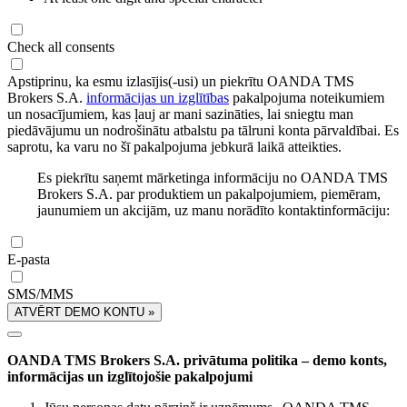
Check all consents
Apstiprinu, ka esmu izlasījis(-usi) un piekrītu OANDA TMS
Brokers S.A.
informācijas un izglītības
pakalpojuma noteikumiem
un nosacījumiem, kas ļauj ar mani sazināties, lai sniegtu man
piedāvājumu un nodrošinātu atbalstu pa tālruni konta pārvaldībai. Es
saprotu, ka varu no šī pakalpojuma jebkurā laikā atteikties.
Es piekrītu saņemt mārketinga informāciju no OANDA TMS
Brokers S.A. par produktiem un pakalpojumiem, piemēram,
jaunumiem un akcijām, uz manu norādīto kontaktinformāciju:
E-pasta
SMS/MMS
ATVĒRT DEMO KONTU »
OANDA TMS Brokers S.A. privātuma politika – demo konts,
informācijas un izglītojošie pakalpojumi