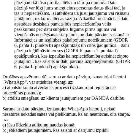
pārziņam kā jūsu profila attēls un tālruņa numurs. Datu
pārziņš var lūgt jums sniegt citus personas datus tikai tad, ja
tas ir nepieciešams, lai atbildētu uz jūsu jautājumu vai risinātu
jautājumu, uz kuru attiecas saziņa. Atkarībā no situācijas datu
apstrādes tiesiskais pamats būs nepieciešamība veikt
pasākumus pēc datu subjekta lūguma pirms līguma vai
vienošanās noslēgšanas starp jums un datu pārziņu saskaņā ar
Informācijas un izglītības pakalpojumu noteikumiem (GDPR
6. panta 1. punkta b) apakšpunkts); un citos gadījumos – datu
pārziņa leģitīmās intereses (GDPR 6. panta 1. punkta f)
apakšpunkts), kas izpaužas kā nepieciešamība atrisināt ziņoto
jautājumu, kas saistīts ar datu pārziņa uzņēmējdarbību (GDPR
6. panta 1. punkta f) apakšpunkts).
Drošības apsvērumu dēļ saruna ar datu pārziņu, izmantojot lietotni
„WhatsApp“, var attiekties vienīgi uz:
a) atbalstu konta atvēršanas procesā (izskaidrojot reģistrācijas
procedūras posmus);
b) atbilžu sniegšanu uz klientu jautājumiem par OANDA darbību.
Saruna ar datu pārziņu, izmantojot WhatsApp lietotni, nekad
nesaturēs nekādas saites vai pielikumus, kā arī neattiecas, cita starpā,
uz:
a) jūsu līdzekļu atlikumu naudas kontā;
b) jebkādiem jautājumiem, kas saistīti ar darījumu izpildi;