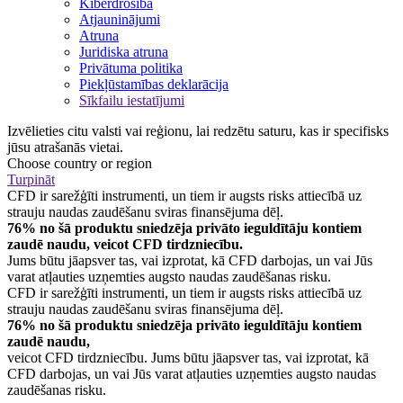
Kiberdrošība
Atjauninājumi
Atruna
Juridiska atruna
Privātuma politika
Piekļūstamības deklarācija
Sīkfailu iestatījumi
Izvēlieties citu valsti vai reģionu, lai redzētu saturu, kas ir specifisks
jūsu atrašanās vietai.
Choose country or region
Turpināt
CFD ir sarežģīti instrumenti, un tiem ir augsts risks attiecībā uz
strauju naudas zaudēšanu sviras finansējuma dēļ.
76% no šā produktu sniedzēja privāto ieguldītāju kontiem
zaudē naudu, veicot CFD tirdzniecību.
Jums būtu jāapsver tas, vai izprotat, kā CFD darbojas, un vai Jūs
varat atļauties uzņemties augsto naudas zaudēšanas risku.
CFD ir sarežģīti instrumenti, un tiem ir augsts risks attiecībā uz
strauju naudas zaudēšanu sviras finansējuma dēļ.
76% no šā produktu sniedzēja privāto ieguldītāju kontiem
zaudē naudu,
veicot CFD tirdzniecību. Jums būtu jāapsver tas, vai izprotat, kā
CFD darbojas, un vai Jūs varat atļauties uzņemties augsto naudas
zaudēšanas risku.