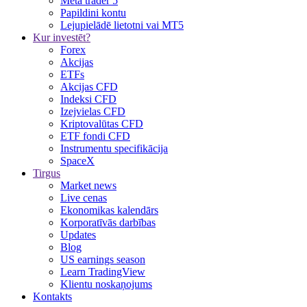
Meta trader 5
Papildini kontu
Lejupielādē lietotni vai MT5
Kur investēt?
Forex
Akcijas
ETFs
Akcijas CFD
Indeksi CFD
Izejvielas CFD
Kriptovalūtas CFD
ETF fondi CFD
Instrumentu specifikācija
SpaceX
Tirgus
Market news
Live cenas
Ekonomikas kalendārs
Korporatīvās darbības
Updates
Blog
US earnings season
Learn TradingView
Klientu noskaņojums
Kontakts