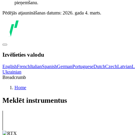
pieņemšanu.
Pēdējās atjaunināšanas datums: 2026. gada 4. marts.
Izvēlieties valodu
English
French
Italian
Spanish
German
Portuguese
Dutch
Czech
Latvian
L
Ukrainian
Breadcrumb
Home
Meklēt instrumentus