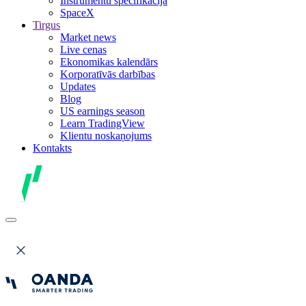
Instrumentu specifikācija
SpaceX
Tirgus
Market news
Live cenas
Ekonomikas kalendārs
Korporatīvās darbības
Updates
Blog
US earnings season
Learn TradingView
Klientu noskaņojums
Kontakts