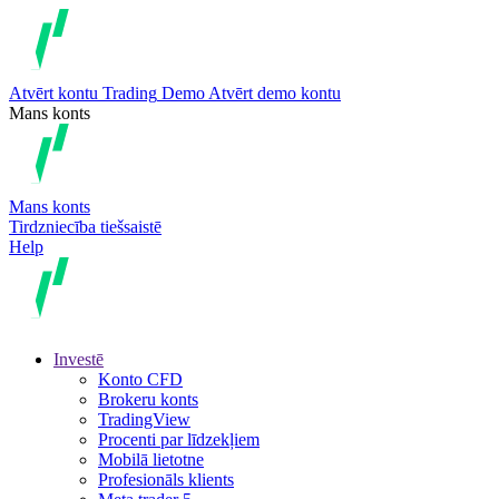
Atvērt kontu
Trading
Demo
Atvērt demo kontu
Mans konts
Mans konts
Tirdzniecība tiešsaistē
Help
Investē
Konto CFD
Brokeru konts
TradingView
Procenti par līdzekļiem
Mobilā lietotne
Profesionāls klients