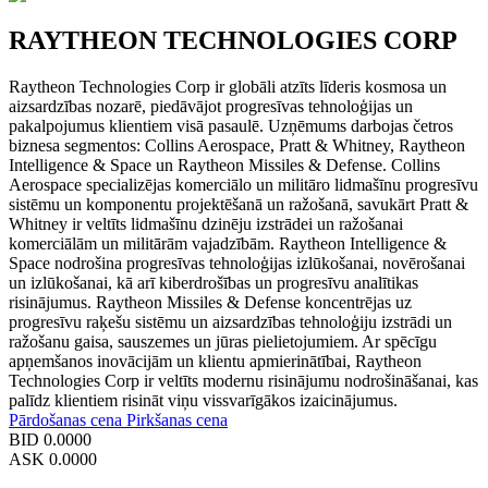
RAYTHEON TECHNOLOGIES CORP
Raytheon Technologies Corp ir globāli atzīts līderis kosmosa un
aizsardzības nozarē, piedāvājot progresīvas tehnoloģijas un
pakalpojumus klientiem visā pasaulē. Uzņēmums darbojas četros
biznesa segmentos: Collins Aerospace, Pratt & Whitney, Raytheon
Intelligence & Space un Raytheon Missiles & Defense. Collins
Aerospace specializējas komerciālo un militāro lidmašīnu progresīvu
sistēmu un komponentu projektēšanā un ražošanā, savukārt Pratt &
Whitney ir veltīts lidmašīnu dzinēju izstrādei un ražošanai
komerciālām un militārām vajadzībām. Raytheon Intelligence &
Space nodrošina progresīvas tehnoloģijas izlūkošanai, novērošanai
un izlūkošanai, kā arī kiberdrošības un progresīvu analītikas
risinājumus. Raytheon Missiles & Defense koncentrējas uz
progresīvu raķešu sistēmu un aizsardzības tehnoloģiju izstrādi un
ražošanu gaisa, sauszemes un jūras pielietojumiem. Ar spēcīgu
apņemšanos inovācijām un klientu apmierinātībai, Raytheon
Technologies Corp ir veltīts modernu risinājumu nodrošināšanai, kas
palīdz klientiem risināt viņu vissvarīgākos izaicinājumus.
Pārdošanas cena
Pirkšanas cena
BID
0.0000
ASK
0.0000