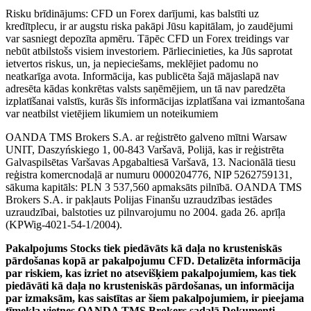
Risku brīdinājums: CFD un Forex darījumi, kas balstīti uz
kredītplecu, ir ar augstu riska pakāpi Jūsu kapitālam, jo zaudējumi
var sasniegt depozīta apmēru. Tāpēc CFD un Forex treidings var
nebūt atbilstošs visiem investoriem. Pārliecinieties, ka Jūs saprotat
ietvertos riskus, un, ja nepieciešams, meklējiet padomu no
neatkarīga avota. Informācija, kas publicēta šajā mājaslapā nav
adresēta kādas konkrētas valsts saņēmējiem, un tā nav paredzēta
izplatīšanai valstīs, kurās šīs informācijas izplatīšana vai izmantošana
var neatbilst vietējiem likumiem un noteikumiem
OANDA TMS Brokers S.A. ar reģistrēto galveno mītni Warsaw
UNIT, Daszyńskiego 1, 00-843 Varšavā, Polijā, kas ir reģistrēta
Galvaspilsētas Varšavas Apgabaltiesā Varšavā, 13. Nacionālā tiesu
reģistra komercnodaļā ar numuru 0000204776, NIP 5262759131,
sākuma kapitāls: PLN 3 537,560 apmaksāts pilnībā. OANDA TMS
Brokers S.A. ir pakļauts Polijas Finanšu uzraudzības iestādes
uzraudzībai, balstoties uz pilnvarojumu no 2004. gada 26. aprīļa
(KPWig-4021-54-1/2004).
Pakalpojums Stocks tiek piedāvāts kā daļa no krusteniskās
pārdošanas kopā ar pakalpojumu CFD. Detalizēta informācija
par riskiem, kas izriet no atsevišķiem pakalpojumiem, kas tiek
piedāvāti kā daļa no krusteniskās pārdošanas, un informācija
par izmaksām, kas saistītas ar šiem pakalpojumiem, ir pieejama
tīmekļa vietnes OANDA TMS Brokers sadaļā Dokumenti.