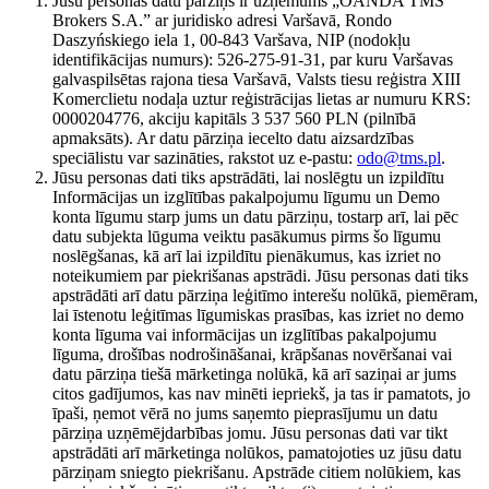
Jūsu personas datu pārziņš ir uzņēmums „OANDA TMS
Brokers S.A.” ar juridisko adresi Varšavā, Rondo
Daszyńskiego iela 1, 00-843 Varšava, NIP (nodokļu
identifikācijas numurs): 526-275-91-31, par kuru Varšavas
galvaspilsētas rajona tiesa Varšavā, Valsts tiesu reģistra XIII
Komerclietu nodaļa uztur reģistrācijas lietas ar numuru KRS:
0000204776, akciju kapitāls 3 537 560 PLN (pilnībā
apmaksāts). Ar datu pārziņa iecelto datu aizsardzības
speciālistu var sazināties, rakstot uz e-pastu:
odo@tms.pl
.
Jūsu personas dati tiks apstrādāti, lai noslēgtu un izpildītu
Informācijas un izglītības pakalpojumu līgumu un Demo
konta līgumu starp jums un datu pārziņu, tostarp arī, lai pēc
datu subjekta lūguma veiktu pasākumus pirms šo līgumu
noslēgšanas, kā arī lai izpildītu pienākumus, kas izriet no
noteikumiem par piekrišanas apstrādi. Jūsu personas dati tiks
apstrādāti arī datu pārziņa leģitīmo interešu nolūkā, piemēram,
lai īstenotu leģitīmas līgumiskas prasības, kas izriet no demo
konta līguma vai informācijas un izglītības pakalpojumu
līguma, drošības nodrošināšanai, krāpšanas novēršanai vai
datu pārziņa tiešā mārketinga nolūkā, kā arī saziņai ar jums
citos gadījumos, kas nav minēti iepriekš, ja tas ir pamatots, jo
īpaši, ņemot vērā no jums saņemto pieprasījumu un datu
pārziņa uzņēmējdarbības jomu. Jūsu personas dati var tikt
apstrādāti arī mārketinga nolūkos, pamatojoties uz jūsu datu
pārziņam sniegto piekrišanu. Apstrāde citiem nolūkiem, kas