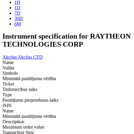
1H
1D
7D
30D
6M
Instrument specification for RAYTHEON
TECHNOLOGIES CORP
Akcijas
Akcijas CFD
Name
Valūta
Simbols
Minimālā pasūtījuma vērtība
Ticker
Tirdzniecības laiks
Type
Pasūtījumu pieņemšanas laiks
ISIN
Name
Minimālā pasūtījuma vērtība
Description
Maximum order value
Transaction Step