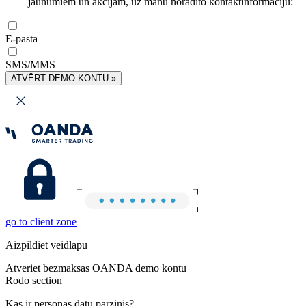
jaunumiem un akcijām, uz manu norādīto kontaktinformāciju:
E-pasta
SMS/MMS
ATVĒRT DEMO KONTU »
go to client zone
Aizpildiet veidlapu
Atveriet bezmaksas OANDA demo kontu
Rodo section
Kas ir personas datu pārzinis?