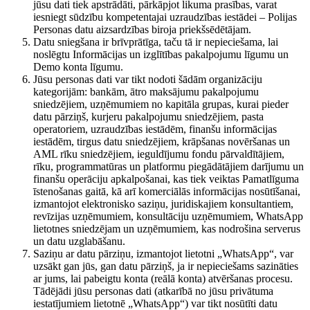
jūsu dati tiek apstrādāti, pārkāpjot likuma prasības, varat
iesniegt sūdzību kompetentajai uzraudzības iestādei – Polijas
Personas datu aizsardzības biroja priekšsēdētājam.
Datu sniegšana ir brīvprātīga, taču tā ir nepieciešama, lai
noslēgtu Informācijas un izglītības pakalpojumu līgumu un
Demo konta līgumu.
Jūsu personas dati var tikt nodoti šādām organizāciju
kategorijām: bankām, ātro maksājumu pakalpojumu
sniedzējiem, uzņēmumiem no kapitāla grupas, kurai pieder
datu pārziņš, kurjeru pakalpojumu sniedzējiem, pasta
operatoriem, uzraudzības iestādēm, finanšu informācijas
iestādēm, tirgus datu sniedzējiem, krāpšanas novēršanas un
AML rīku sniedzējiem, ieguldījumu fondu pārvaldītājiem,
rīku, programmatūras un platformu piegādātājiem darījumu un
finanšu operāciju apkalpošanai, kas tiek veiktas Pamatlīguma
īstenošanas gaitā, kā arī komerciālās informācijas nosūtīšanai,
izmantojot elektronisko saziņu, juridiskajiem konsultantiem,
revīzijas uzņēmumiem, konsultāciju uzņēmumiem, WhatsApp
lietotnes sniedzējam un uzņēmumiem, kas nodrošina serverus
un datu uzglabāšanu.
Saziņu ar datu pārziņu, izmantojot lietotni „WhatsApp“, var
uzsākt gan jūs, gan datu pārziņš, ja ir nepieciešams sazināties
ar jums, lai pabeigtu konta (reālā konta) atvēršanas procesu.
Tādējādi jūsu personas dati (atkarībā no jūsu privātuma
iestatījumiem lietotnē „WhatsApp“) var tikt nosūtīti datu