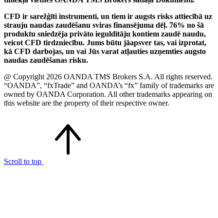
CFD ir sarežģīti instrumenti, un tiem ir augsts risks attiecībā uz
strauju naudas zaudēšanu sviras finansējuma dēļ. 76% no šā
produktu sniedzēja privāto ieguldītāju kontiem zaudē naudu,
veicot CFD tirdzniecību. Jums būtu jāapsver tas, vai izprotat,
kā CFD darbojas, un vai Jūs varat atļauties uzņemties augsto
naudas zaudēšanas risku.
@ Copyright 2026 OANDA TMS Brokers S.A. All rights reserved.
“OANDA”, “fxTrade” and OANDA’s “fx” family of trademarks are
owned by OANDA Corporation. All other trademarks appearing on
this website are the property of their respective owner.
Scroll to top