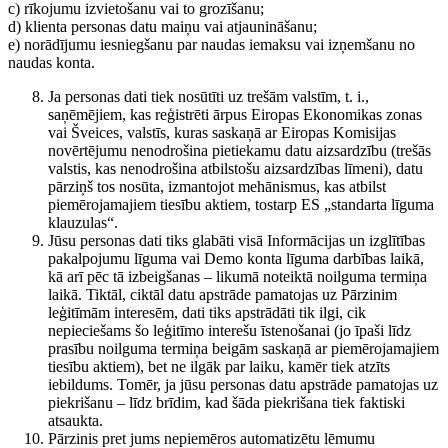
c) rīkojumu izvietošanu vai to grozīšanu;
d) klienta personas datu maiņu vai atjaunināšanu;
e) norādījumu iesniegšanu par naudas iemaksu vai izņemšanu no
naudas konta.
Ja personas dati tiek nosūtīti uz trešām valstīm, t. i.,
saņēmējiem, kas reģistrēti ārpus Eiropas Ekonomikas zonas
vai Šveices, valstīs, kuras saskaņā ar Eiropas Komisijas
novērtējumu nenodrošina pietiekamu datu aizsardzību (trešās
valstis, kas nenodrošina atbilstošu aizsardzības līmeni), datu
pārziņš tos nosūta, izmantojot mehānismus, kas atbilst
piemērojamajiem tiesību aktiem, tostarp ES „standarta līguma
klauzulas“.
Jūsu personas dati tiks glabāti visā Informācijas un izglītības
pakalpojumu līguma vai Demo konta līguma darbības laikā,
kā arī pēc tā izbeigšanas – likumā noteiktā noilguma termiņa
laikā. Tiktāl, ciktāl datu apstrāde pamatojas uz Pārzinim
leģitīmām interesēm, dati tiks apstrādāti tik ilgi, cik
nepieciešams šo leģitīmo interešu īstenošanai (jo īpaši līdz
prasību noilguma termiņa beigām saskaņā ar piemērojamajiem
tiesību aktiem), bet ne ilgāk par laiku, kamēr tiek atzīts
iebildums. Tomēr, ja jūsu personas datu apstrāde pamatojas uz
piekrišanu – līdz brīdim, kad šāda piekrišana tiek faktiski
atsaukta.
Pārzinis pret jums nepiemēros automatizētu lēmumu