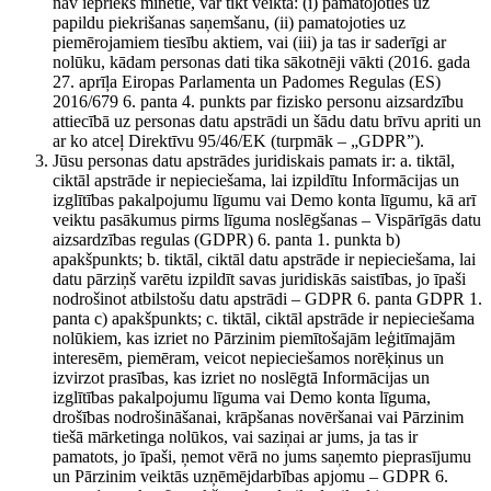
nav iepriekš minētie, var tikt veikta: (i) pamatojoties uz
papildu piekrišanas saņemšanu, (ii) pamatojoties uz
piemērojamiem tiesību aktiem, vai (iii) ja tas ir saderīgi ar
nolūku, kādam personas dati tika sākotnēji vākti (2016. gada
27. aprīļa Eiropas Parlamenta un Padomes Regulas (ES)
2016/679 6. panta 4. punkts par fizisko personu aizsardzību
attiecībā uz personas datu apstrādi un šādu datu brīvu apriti un
ar ko atceļ Direktīvu 95/46/EK (turpmāk – „GDPR”).
Jūsu personas datu apstrādes juridiskais pamats ir: a. tiktāl,
ciktāl apstrāde ir nepieciešama, lai izpildītu Informācijas un
izglītības pakalpojumu līgumu vai Demo konta līgumu, kā arī
veiktu pasākumus pirms līguma noslēgšanas – Vispārīgās datu
aizsardzības regulas (GDPR) 6. panta 1. punkta b)
apakšpunkts; b. tiktāl, ciktāl datu apstrāde ir nepieciešama, lai
datu pārziņš varētu izpildīt savas juridiskās saistības, jo īpaši
nodrošinot atbilstošu datu apstrādi – GDPR 6. panta GDPR 1.
panta c) apakšpunkts; c. tiktāl, ciktāl apstrāde ir nepieciešama
nolūkiem, kas izriet no Pārzinim piemītošajām leģitīmajām
interesēm, piemēram, veicot nepieciešamos norēķinus un
izvirzot prasības, kas izriet no noslēgtā Informācijas un
izglītības pakalpojumu līguma vai Demo konta līguma,
drošības nodrošināšanai, krāpšanas novēršanai vai Pārzinim
tiešā mārketinga nolūkos, vai saziņai ar jums, ja tas ir
pamatots, jo īpaši, ņemot vērā no jums saņemto pieprasījumu
un Pārzinim veiktās uzņēmējdarbības apjomu – GDPR 6.