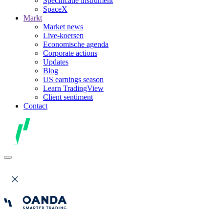
Specificatie instrument
SpaceX
Markt
Market news
Live-koersen
Economische agenda
Corporate actions
Updates
Blog
US earnings season
Learn TradingView
Client sentiment
Contact