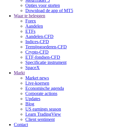
MetaTrader 5
Opties voor storten
Download de app of MT5
Waar te beleggen
Forex
Aandelen
ETFs
Aandelen-CFD
Indices-CFD
Termijngoederen-CFD
Crypto-CFD
ETF-fondsen-CFD
Specificatie instrument
SpaceX
Markt
Market news
Live-koersen
Economische agenda
Corporate actions
Updates
Blog
US earnings season
Learn TradingView
Client sentiment
Contact