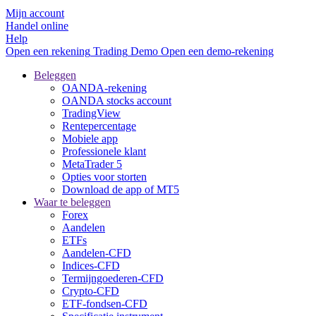
Mijn account
Handel online
Help
Open een rekening
Trading
Demo
Open een demo-rekening
Beleggen
OANDA-rekening
OANDA stocks account
TradingView
Rentepercentage
Mobiele app
Professionele klant
MetaTrader 5
Opties voor storten
Download de app of MT5
Waar te beleggen
Forex
Aandelen
ETFs
Aandelen-CFD
Indices-CFD
Termijngoederen-CFD
Crypto-CFD
ETF-fondsen-CFD