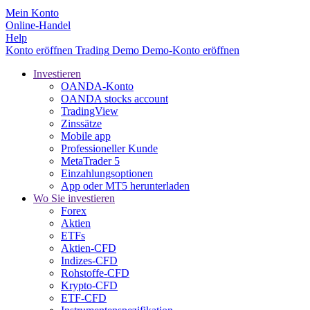
Mein Konto
Online-Handel
Help
Konto eröffnen
Trading
Demo
Demo-Konto eröffnen
Investieren
OANDA-Konto
OANDA stocks account
TradingView
Zinssätze
Mobile app
Professioneller Kunde
MetaTrader 5
Einzahlungsoptionen
App oder MT5 herunterladen
Wo Sie investieren
Forex
Aktien
ETFs
Aktien-CFD
Indizes-CFD
Rohstoffe-CFD
Krypto-CFD
ETF-CFD