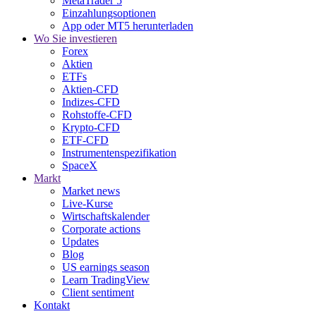
MetaTrader 5
Einzahlungsoptionen
App oder MT5 herunterladen
Wo Sie investieren
Forex
Aktien
ETFs
Aktien-CFD
Indizes-CFD
Rohstoffe-CFD
Krypto-CFD
ETF-CFD
Instrumentenspezifikation
SpaceX
Markt
Market news
Live-Kurse
Wirtschaftskalender
Corporate actions
Updates
Blog
US earnings season
Learn TradingView
Client sentiment
Kontakt