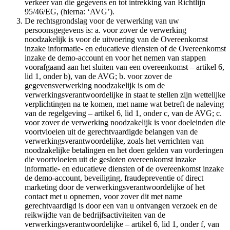
verkeer van die gegevens en tot intrekking van Richtlijn
95/46/EG, (hierna: ‘AVG’).
De rechtsgrondslag voor de verwerking van uw
persoonsgegevens is: a. voor zover de verwerking
noodzakelijk is voor de uitvoering van de Overeenkomst
inzake informatie- en educatieve diensten of de Overeenkomst
inzake de demo-account en voor het nemen van stappen
voorafgaand aan het sluiten van een overeenkomst – artikel 6,
lid 1, onder b), van de AVG; b. voor zover de
gegevensverwerking noodzakelijk is om de
verwerkingsverantwoordelijke in staat te stellen zijn wettelijke
verplichtingen na te komen, met name wat betreft de naleving
van de regelgeving – artikel 6, lid 1, onder c, van de AVG; c.
voor zover de verwerking noodzakelijk is voor doeleinden die
voortvloeien uit de gerechtvaardigde belangen van de
verwerkingsverantwoordelijke, zoals het verrichten van
noodzakelijke betalingen en het doen gelden van vorderingen
die voortvloeien uit de gesloten overeenkomst inzake
informatie- en educatieve diensten of de overeenkomst inzake
de demo-account, beveiliging, fraudepreventie of direct
marketing door de verwerkingsverantwoordelijke of het
contact met u opnemen, voor zover dit met name
gerechtvaardigd is door een van u ontvangen verzoek en de
reikwijdte van de bedrijfsactiviteiten van de
verwerkingsverantwoordelijke – artikel 6, lid 1, onder f, van