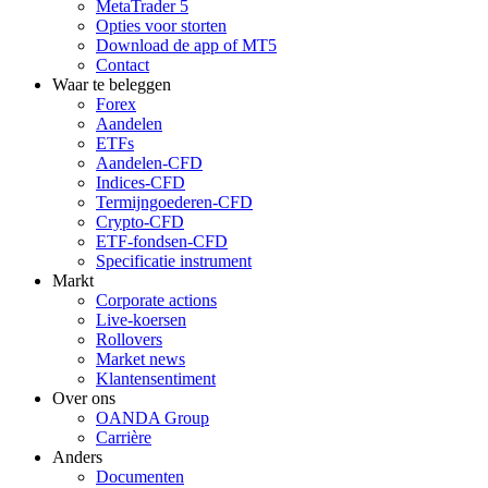
MetaTrader 5
Opties voor storten
Download de app of MT5
Contact
Waar te beleggen
Forex
Aandelen
ETFs
Aandelen-CFD
Indices-CFD
Termijngoederen-CFD
Crypto-CFD
ETF-fondsen-CFD
Specificatie instrument
Markt
Corporate actions
Live-koersen
Rollovers
Market news
Klantensentiment
Over ons
OANDA Group
Carrière
Anders
Documenten