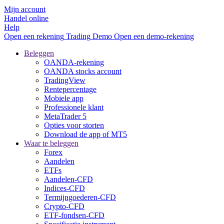
Mijn account
Handel online
Help
Open een rekening
Trading
Demo
Open een demo-rekening
Beleggen
OANDA-rekening
OANDA stocks account
TradingView
Rentepercentage
Mobiele app
Professionele klant
MetaTrader 5
Opties voor storten
Download de app of MT5
Waar te beleggen
Forex
Aandelen
ETFs
Aandelen-CFD
Indices-CFD
Termijngoederen-CFD
Crypto-CFD
ETF-fondsen-CFD