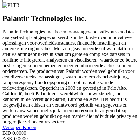
Palantir Technologies Inc.
Palantir Technologies Inc. is een toonaangevend software- en data-
analysebedrijf dat gespecialiseerd is in het bieden van innovatieve
oplossingen voor overheidsinstanties, financiële instellingen en
andere grote organisaties. Met zijn geavanceerde softwareplatform
stelt Palantir gebruikers in staat om grote en complexe datasets in
realtime te integreren, analyseren en visualiseren, waardoor ze betere
beslissingen kunnen nemen en meer geïnformeerde acties kunnen
ondernemen. De producten van Palantir worden veel gebruikt voor
een diverse reeks toepassingen, waaronder terrorismebestrijding,
rampenrespons, fraudeopsporing en optimalisatie van de
toeleveringsketen. Opgericht in 2003 en gevestigd in Palo Alto,
Californië, heeft Palantir een wereldwijde aanwezigheid, met
kantoren in de Verenigde Staten, Europa en Azië. Het bedrijf is
toegewijd aan ethisch en verantwoord gebruik van gegevens en
werkt nauw samen met zijn klanten om ervoor te zorgen dat zijn
producten worden gebruikt op een manier die individuele privacy en
burgerlijke vrijheden respecteert.
Verkopen
Kopen
BID
0.0000
ASK
0.0000