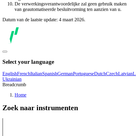
De verwerkingsverantwoordelijke zal geen gebruik maken
van geautomatiseerde besluitvorming ten aanzien van u.
Datum van de laatste update: 4 maart 2026.
Select your language
English
French
Italian
Spanish
German
Portuguese
Dutch
Czech
Latvian
L
Ukrainian
Breadcrumb
Home
Zoek naar instrumenten