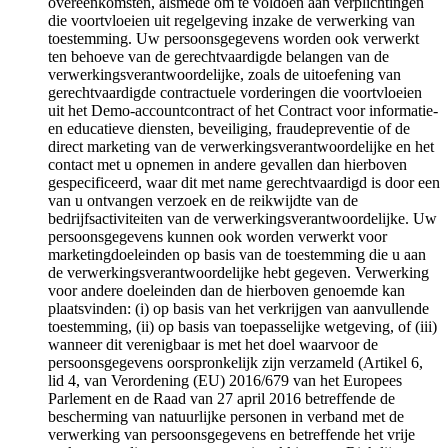
overeenkomsten, alsmede om te voldoen aan verplichtingen
die voortvloeien uit regelgeving inzake de verwerking van
toestemming. Uw persoonsgegevens worden ook verwerkt
ten behoeve van de gerechtvaardigde belangen van de
verwerkingsverantwoordelijke, zoals de uitoefening van
gerechtvaardigde contractuele vorderingen die voortvloeien
uit het Demo-accountcontract of het Contract voor informatie-
en educatieve diensten, beveiliging, fraudepreventie of de
direct marketing van de verwerkingsverantwoordelijke en het
contact met u opnemen in andere gevallen dan hierboven
gespecificeerd, waar dit met name gerechtvaardigd is door een
van u ontvangen verzoek en de reikwijdte van de
bedrijfsactiviteiten van de verwerkingsverantwoordelijke. Uw
persoonsgegevens kunnen ook worden verwerkt voor
marketingdoeleinden op basis van de toestemming die u aan
de verwerkingsverantwoordelijke hebt gegeven. Verwerking
voor andere doeleinden dan de hierboven genoemde kan
plaatsvinden: (i) op basis van het verkrijgen van aanvullende
toestemming, (ii) op basis van toepasselijke wetgeving, of (iii)
wanneer dit verenigbaar is met het doel waarvoor de
persoonsgegevens oorspronkelijk zijn verzameld (Artikel 6,
lid 4, van Verordening (EU) 2016/679 van het Europees
Parlement en de Raad van 27 april 2016 betreffende de
bescherming van natuurlijke personen in verband met de
verwerking van persoonsgegevens en betreffende het vrije