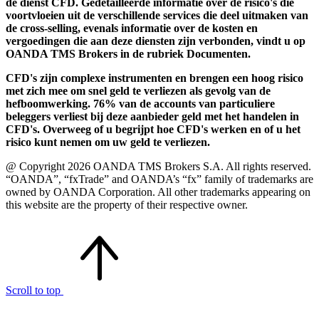
de dienst CFD. Gedetailleerde informatie over de risico's die
voortvloeien uit de verschillende services die deel uitmaken van
de cross-selling, evenals informatie over de kosten en
vergoedingen die aan deze diensten zijn verbonden, vindt u op
OANDA TMS Brokers in de rubriek Documenten.
CFD's zijn complexe instrumenten en brengen een hoog risico
met zich mee om snel geld te verliezen als gevolg van de
hefboomwerking. 76% van de accounts van particuliere
beleggers verliest bij deze aanbieder geld met het handelen in
CFD's. Overweeg of u begrijpt hoe CFD's werken en of u het
risico kunt nemen om uw geld te verliezen.
@ Copyright 2026 OANDA TMS Brokers S.A. All rights reserved.
“OANDA”, “fxTrade” and OANDA’s “fx” family of trademarks are
owned by OANDA Corporation. All other trademarks appearing on
this website are the property of their respective owner.
Scroll to top