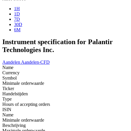
1H
1D
7D
30D
6M
Instrument specification for Palantir
Technologies Inc.
Aandelen
Aandelen-CFD
Name
Currency
Symbol
Minimale orderwaarde
Ticker
Handelstijden
Type
Hours of accepting orders
ISIN
Name
Minimale orderwaarde
Beschrijving
Maximale orderwaarde