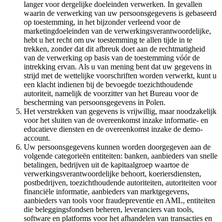
langer voor dergelijke doeleinden verwerken. In gevallen
waarin de verwerking van uw persoonsgegevens is gebaseerd
op toestemming, in het bijzonder verleend voor de
marketingdoeleinden van de verwerkingsverantwoordelijke,
hebt u het recht om uw toestemming te allen tijde in te
trekken, zonder dat dit afbreuk doet aan de rechtmatigheid
van de verwerking op basis van de toestemming vóór de
intrekking ervan. Als u van mening bent dat uw gegevens in
strijd met de wettelijke voorschriften worden verwerkt, kunt u
een klacht indienen bij de bevoegde toezichthoudende
autoriteit, namelijk de voorzitter van het Bureau voor de
bescherming van persoonsgegevens in Polen.
Het verstrekken van gegevens is vrijwillig, maar noodzakelijk
voor het sluiten van de overeenkomst inzake informatie- en
educatieve diensten en de overeenkomst inzake de demo-
account.
Uw persoonsgegevens kunnen worden doorgegeven aan de
volgende categorieën entiteiten: banken, aanbieders van snelle
betalingen, bedrijven uit de kapitaalgroep waartoe de
verwerkingsverantwoordelijke behoort, koeriersdiensten,
postbedrijven, toezichthoudende autoriteiten, autoriteiten voor
financiële informatie, aanbieders van marktgegevens,
aanbieders van tools voor fraudepreventie en AML, entiteiten
die beleggingsfondsen beheren, leveranciers van tools,
software en platforms voor het afhandelen van transacties en