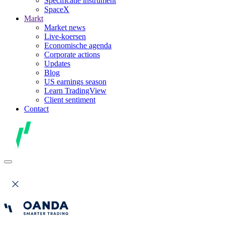
Specificatie instrument
SpaceX
Markt
Market news
Live-koersen
Economische agenda
Corporate actions
Updates
Blog
US earnings season
Learn TradingView
Client sentiment
Contact