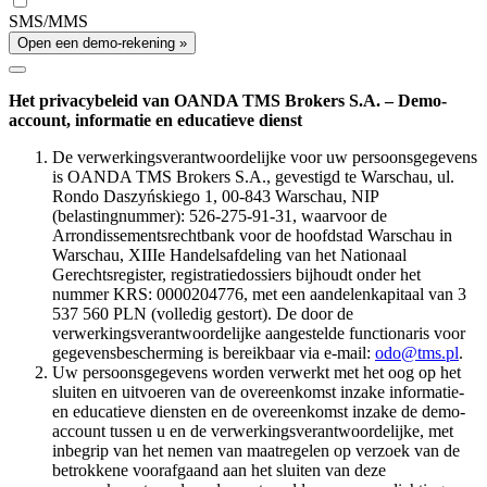
SMS/MMS
Open een demo-rekening »
Het privacybeleid van OANDA TMS Brokers S.A. – Demo-
account, informatie en educatieve dienst
De verwerkingsverantwoordelijke voor uw persoonsgegevens
is OANDA TMS Brokers S.A., gevestigd te Warschau, ul.
Rondo Daszyńskiego 1, 00-843 Warschau, NIP
(belastingnummer): 526-275-91-31, waarvoor de
Arrondissementsrechtbank voor de hoofdstad Warschau in
Warschau, XIIIe Handelsafdeling van het Nationaal
Gerechtsregister, registratiedossiers bijhoudt onder het
nummer KRS: 0000204776, met een aandelenkapitaal van 3
537 560 PLN (volledig gestort). De door de
verwerkingsverantwoordelijke aangestelde functionaris voor
gegevensbescherming is bereikbaar via e-mail:
odo@tms.pl
.
Uw persoonsgegevens worden verwerkt met het oog op het
sluiten en uitvoeren van de overeenkomst inzake informatie-
en educatieve diensten en de overeenkomst inzake de demo-
account tussen u en de verwerkingsverantwoordelijke, met
inbegrip van het nemen van maatregelen op verzoek van de
betrokkene voorafgaand aan het sluiten van deze