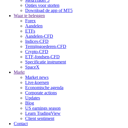
MetaTrader 5
Opties voor storten
Download de app of MT5
Waar te beleggen
Forex
Aandelen
ETFs
Aandelen-CFD
Indices-CFD
Termijngoederen-CFD
Crypto-CFD
ETF-fondsen-CFD
Specificatie instrument
SpaceX
Markt
Market news
Live-koersen
Economische agenda
Corporate actions
Updates
Blog
US earnings season
Learn TradingView
Client sentiment
Contact