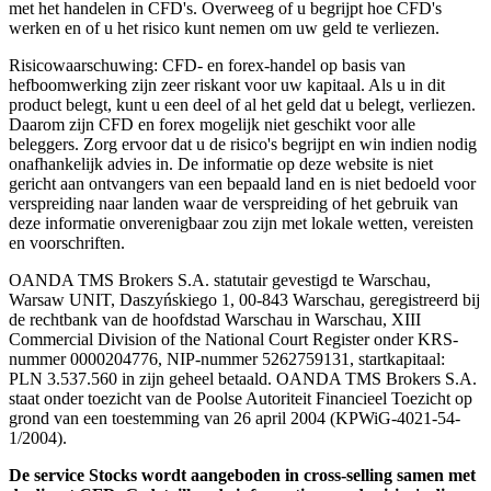
met het handelen in CFD's. Overweeg of u begrijpt hoe CFD's
werken en of u het risico kunt nemen om uw geld te verliezen.
Risicowaarschuwing: CFD- en forex-handel op basis van
hefboomwerking zijn zeer riskant voor uw kapitaal. Als u in dit
product belegt, kunt u een deel of al het geld dat u belegt, verliezen.
Daarom zijn CFD en forex mogelijk niet geschikt voor alle
beleggers. Zorg ervoor dat u de risico's begrijpt en win indien nodig
onafhankelijk advies in. De informatie op deze website is niet
gericht aan ontvangers van een bepaald land en is niet bedoeld voor
verspreiding naar landen waar de verspreiding of het gebruik van
deze informatie onverenigbaar zou zijn met lokale wetten, vereisten
en voorschriften.
OANDA TMS Brokers S.A. statutair gevestigd te Warschau,
Warsaw UNIT, Daszyńskiego 1, 00-843 Warschau, geregistreerd bij
de rechtbank van de hoofdstad Warschau in Warschau, XIII
Commercial Division of the National Court Register onder KRS-
nummer 0000204776, NIP-nummer 5262759131, startkapitaal:
PLN 3.537.560 in zijn geheel betaald. OANDA TMS Brokers S.A.
staat onder toezicht van de Poolse Autoriteit Financieel Toezicht op
grond van een toestemming van 26 april 2004 (KPWiG-4021-54-
1/2004).
De service Stocks wordt aangeboden in cross-selling samen met