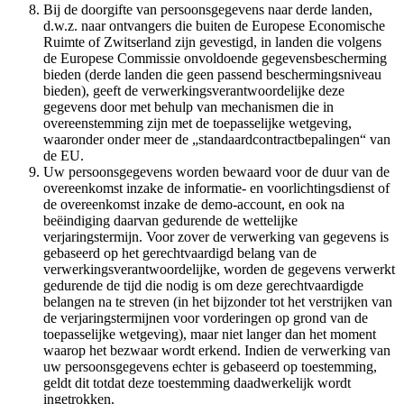
Bij de doorgifte van persoonsgegevens naar derde landen,
d.w.z. naar ontvangers die buiten de Europese Economische
Ruimte of Zwitserland zijn gevestigd, in landen die volgens
de Europese Commissie onvoldoende gegevensbescherming
bieden (derde landen die geen passend beschermingsniveau
bieden), geeft de verwerkingsverantwoordelijke deze
gegevens door met behulp van mechanismen die in
overeenstemming zijn met de toepasselijke wetgeving,
waaronder onder meer de „standaardcontractbepalingen“ van
de EU.
Uw persoonsgegevens worden bewaard voor de duur van de
overeenkomst inzake de informatie- en voorlichtingsdienst of
de overeenkomst inzake de demo-account, en ook na
beëindiging daarvan gedurende de wettelijke
verjaringstermijn. Voor zover de verwerking van gegevens is
gebaseerd op het gerechtvaardigd belang van de
verwerkingsverantwoordelijke, worden de gegevens verwerkt
gedurende de tijd die nodig is om deze gerechtvaardigde
belangen na te streven (in het bijzonder tot het verstrijken van
de verjaringstermijnen voor vorderingen op grond van de
toepasselijke wetgeving), maar niet langer dan het moment
waarop het bezwaar wordt erkend. Indien de verwerking van
uw persoonsgegevens echter is gebaseerd op toestemming,
geldt dit totdat deze toestemming daadwerkelijk wordt
ingetrokken.