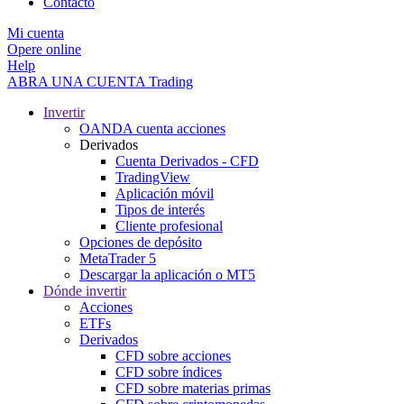
Contacto
Mi cuenta
Opere online
Help
ABRA UNA CUENTA
Trading
Invertir
OANDA cuenta acciones
Derivados
Cuenta Derivados - CFD
TradingView
Aplicación móvil
Tipos de interés
Cliente profesional
Opciones de depósito
MetaTrader 5
Descargar la aplicación o MT5
Dónde invertir
Acciones
ETFs
Derivados
CFD sobre acciones
CFD sobre índices
CFD sobre materias primas