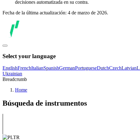
decisiones automatizada en su contra.
Fecha de la última actualización: 4 de marzo de 2026.
Select your language
English
French
Italian
Spanish
German
Portuguese
Dutch
Czech
Latvian
L
Ukrainian
Breadcrumb
Home
Búsqueda de instrumentos