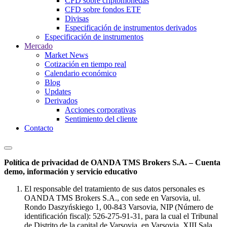
CFD sobre criptomonedas
CFD sobre fondos ETF
Divisas
Especificación de instrumentos derivados
Especificación de instrumentos
Mercado
Market News
Cotización en tiempo real
Calendario económico
Blog
Updates
Derivados
Acciones corporativas
Sentimiento del cliente
Contacto
Política de privacidad de OANDA TMS Brokers S.A. – Cuenta
demo, información y servicio educativo
El responsable del tratamiento de sus datos personales es
OANDA TMS Brokers S.A., con sede en Varsovia, ul.
Rondo Daszyńskiego 1, 00-843 Varsovia, NIP (Número de
identificación fiscal): 526-275-91-31, para la cual el Tribunal
de Distrito de la capital de Varsovia, en Varsovia, XIII Sala