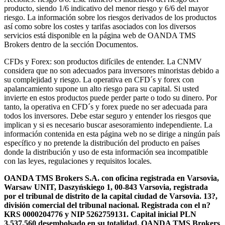
producto, siendo 1/6 indicativo del menor riesgo y 6/6 del mayor
riesgo. La información sobre los riesgos derivados de los productos
así como sobre los costes y tarifas asociados con los diversos
servicios está disponible en la página web de OANDA TMS
Brokers dentro de la sección Documentos.
CFDs y Forex: son productos difíciles de entender. La CNMV
considera que no son adecuados para inversores minoristas debido a
su complejidad y riesgo. La operativa en CFD´s y forex con
apalancamiento supone un alto riesgo para su capital. Si usted
invierte en estos productos puede perder parte o todo su dinero. Por
tanto, la operativa en CFD´s y forex puede no ser adecuada para
todos los inversores. Debe estar seguro y entender los riesgos que
implican y si es necesario buscar asesoramiento independiente. La
información contenida en esta página web no se dirige a ningún país
específico y no pretende la distribución del producto en países
donde la distribución y uso de esta información sea incompatible
con las leyes, regulaciones y requisitos locales.
OANDA TMS Brokers S.A. con oficina registrada en Varsovia,
Warsaw UNIT, Daszyńskiego 1, 00-843 Varsovia, registrada
por el tribunal de distrito de la capital ciudad de Varsovia. 13?,
división comercial del tribunal nacional. Registrada con el n?
KRS 0000204776 y NIP 5262759131. Capital inicial PLN
3,537.560 desembolsado en su totalidad. OANDA TMS Brokers