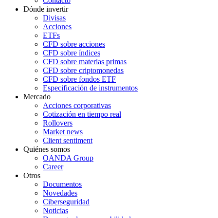
Contacto
Dónde invertir
Divisas
Acciones
ETFs
CFD sobre acciones
CFD sobre índices
CFD sobre materias primas
CFD sobre criptomonedas
CFD sobre fondos ETF
Especificación de instrumentos
Mercado
Acciones corporativas
Cotización en tiempo real
Rollovers
Market news
Client sentiment
Quiénes somos
OANDA Group
Career
Otros
Documentos
Novedades
Ciberseguridad
Noticias