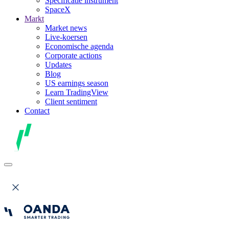
Specificatie instrument
SpaceX
Markt
Market news
Live-koersen
Economische agenda
Corporate actions
Updates
Blog
US earnings season
Learn TradingView
Client sentiment
Contact