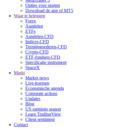
MetaTrader 5
Opties voor storten
Download de app of MT5
Waar te beleggen
Forex
Aandelen
ETFs
Aandelen-CFD
Indices-CFD
Termijngoederen-CFD
Crypto-CFD
ETF-fondsen-CFD
Specificatie instrument
SpaceX
Markt
Market news
Live-koersen
Economische agenda
Corporate actions
Updates
Blog
US earnings season
Learn TradingView
Client sentiment
Contact