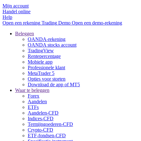
Mijn account
Handel online
Help
Open een rekening
Trading
Demo
Open een demo-rekening
Beleggen
OANDA-rekening
OANDA stocks account
TradingView
Rentepercentage
Mobiele app
Professionele klant
MetaTrader 5
Opties voor storten
Download de app of MT5
Waar te beleggen
Forex
Aandelen
ETFs
Aandelen-CFD
Indices-CFD
Termijngoederen-CFD
Crypto-CFD
ETF-fondsen-CFD