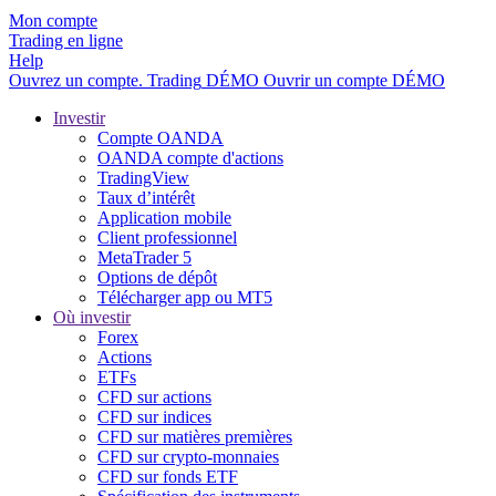
Mon compte
Trading en ligne
Help
Ouvrez un compte.
Trading
DÉMO
Ouvrir un compte DÉMO
Investir
Compte OANDA
OANDA compte d'actions
TradingView
Taux d’intérêt
Application mobile
Client professionnel
MetaTrader 5
Options de dépôt
Télécharger app ou MT5
Où investir
Forex
Actions
ETFs
CFD sur actions
CFD sur indices
CFD sur matières premières
CFD sur crypto-monnaies
CFD sur fonds ETF