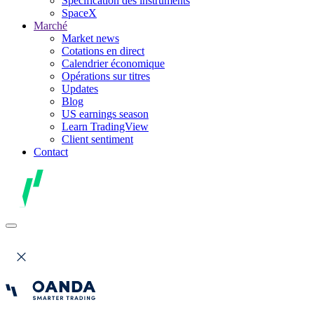
Spécification des instruments
SpaceX
Marché
Market news
Cotations en direct
Calendrier économique
Opérations sur titres
Updates
Blog
US earnings season
Learn TradingView
Client sentiment
Contact