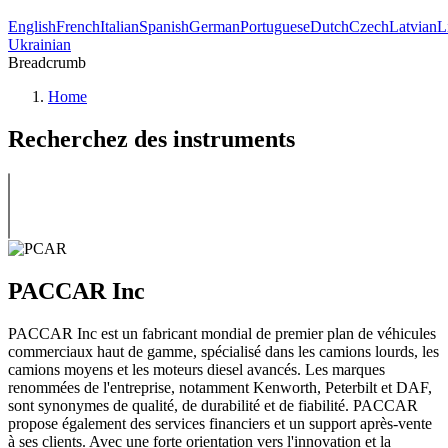
English
French
Italian
Spanish
German
Portuguese
Dutch
Czech
Latvian
L
Ukrainian
Breadcrumb
Home
Recherchez des instruments
PACCAR Inc
PACCAR Inc est un fabricant mondial de premier plan de véhicules
commerciaux haut de gamme, spécialisé dans les camions lourds, les
camions moyens et les moteurs diesel avancés. Les marques
renommées de l'entreprise, notamment Kenworth, Peterbilt et DAF,
sont synonymes de qualité, de durabilité et de fiabilité. PACCAR
propose également des services financiers et un support après-vente
à ses clients. Avec une forte orientation vers l'innovation et la