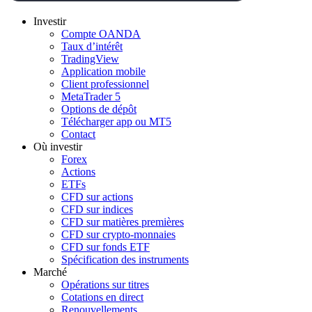
Investir
Compte OANDA
Taux d’intérêt
TradingView
Application mobile
Client professionnel
MetaTrader 5
Options de dépôt
Télécharger app ou MT5
Contact
Où investir
Forex
Actions
ETFs
CFD sur actions
CFD sur indices
CFD sur matières premières
CFD sur crypto-monnaies
CFD sur fonds ETF
Spécification des instruments
Marché
Opérations sur titres
Cotations en direct
Renouvellements