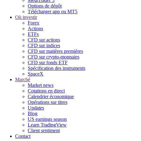
MetaTrader 5
Options de dépôt
Télécharger app ou MT5
Où investir
Forex
Actions
ETFs
CFD sur actions
CFD sur indices
CFD sur matières premières
CFD sur crypto-monnaies
CFD sur fonds ETF
Spécification des instruments
SpaceX
Marché
Market news
Cotations en direct
Calendrier économique
Opérations sur titres
Updates
Blog
US earnings season
Learn TradingView
Client sentiment
Contact