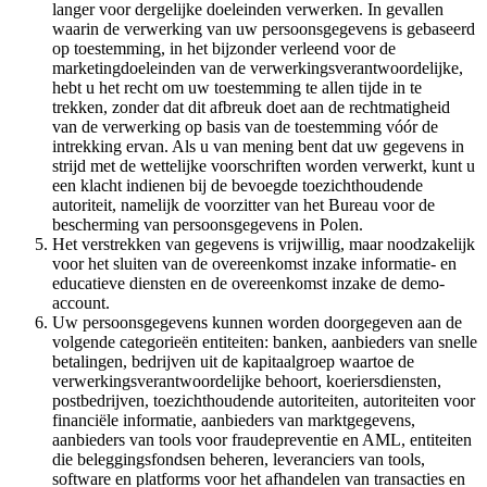
langer voor dergelijke doeleinden verwerken. In gevallen
waarin de verwerking van uw persoonsgegevens is gebaseerd
op toestemming, in het bijzonder verleend voor de
marketingdoeleinden van de verwerkingsverantwoordelijke,
hebt u het recht om uw toestemming te allen tijde in te
trekken, zonder dat dit afbreuk doet aan de rechtmatigheid
van de verwerking op basis van de toestemming vóór de
intrekking ervan. Als u van mening bent dat uw gegevens in
strijd met de wettelijke voorschriften worden verwerkt, kunt u
een klacht indienen bij de bevoegde toezichthoudende
autoriteit, namelijk de voorzitter van het Bureau voor de
bescherming van persoonsgegevens in Polen.
Het verstrekken van gegevens is vrijwillig, maar noodzakelijk
voor het sluiten van de overeenkomst inzake informatie- en
educatieve diensten en de overeenkomst inzake de demo-
account.
Uw persoonsgegevens kunnen worden doorgegeven aan de
volgende categorieën entiteiten: banken, aanbieders van snelle
betalingen, bedrijven uit de kapitaalgroep waartoe de
verwerkingsverantwoordelijke behoort, koeriersdiensten,
postbedrijven, toezichthoudende autoriteiten, autoriteiten voor
financiële informatie, aanbieders van marktgegevens,
aanbieders van tools voor fraudepreventie en AML, entiteiten
die beleggingsfondsen beheren, leveranciers van tools,
software en platforms voor het afhandelen van transacties en