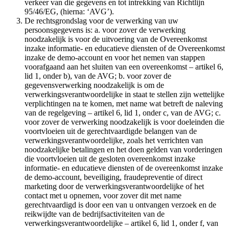
verkeer van die gegevens en tot intrekking van Richtlijn
95/46/EG, (hierna: ‘AVG’).
De rechtsgrondslag voor de verwerking van uw
persoonsgegevens is: a. voor zover de verwerking
noodzakelijk is voor de uitvoering van de Overeenkomst
inzake informatie- en educatieve diensten of de Overeenkomst
inzake de demo-account en voor het nemen van stappen
voorafgaand aan het sluiten van een overeenkomst – artikel 6,
lid 1, onder b), van de AVG; b. voor zover de
gegevensverwerking noodzakelijk is om de
verwerkingsverantwoordelijke in staat te stellen zijn wettelijke
verplichtingen na te komen, met name wat betreft de naleving
van de regelgeving – artikel 6, lid 1, onder c, van de AVG; c.
voor zover de verwerking noodzakelijk is voor doeleinden die
voortvloeien uit de gerechtvaardigde belangen van de
verwerkingsverantwoordelijke, zoals het verrichten van
noodzakelijke betalingen en het doen gelden van vorderingen
die voortvloeien uit de gesloten overeenkomst inzake
informatie- en educatieve diensten of de overeenkomst inzake
de demo-account, beveiliging, fraudepreventie of direct
marketing door de verwerkingsverantwoordelijke of het
contact met u opnemen, voor zover dit met name
gerechtvaardigd is door een van u ontvangen verzoek en de
reikwijdte van de bedrijfsactiviteiten van de
verwerkingsverantwoordelijke – artikel 6, lid 1, onder f, van