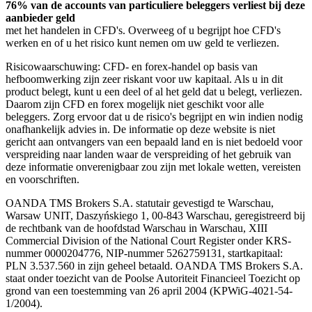
76% van de accounts van particuliere beleggers verliest bij deze
aanbieder geld
met het handelen in CFD's. Overweeg of u begrijpt hoe CFD's
werken en of u het risico kunt nemen om uw geld te verliezen.
Risicowaarschuwing: CFD- en forex-handel op basis van
hefboomwerking zijn zeer riskant voor uw kapitaal. Als u in dit
product belegt, kunt u een deel of al het geld dat u belegt, verliezen.
Daarom zijn CFD en forex mogelijk niet geschikt voor alle
beleggers. Zorg ervoor dat u de risico's begrijpt en win indien nodig
onafhankelijk advies in. De informatie op deze website is niet
gericht aan ontvangers van een bepaald land en is niet bedoeld voor
verspreiding naar landen waar de verspreiding of het gebruik van
deze informatie onverenigbaar zou zijn met lokale wetten, vereisten
en voorschriften.
OANDA TMS Brokers S.A. statutair gevestigd te Warschau,
Warsaw UNIT, Daszyńskiego 1, 00-843 Warschau, geregistreerd bij
de rechtbank van de hoofdstad Warschau in Warschau, XIII
Commercial Division of the National Court Register onder KRS-
nummer 0000204776, NIP-nummer 5262759131, startkapitaal:
PLN 3.537.560 in zijn geheel betaald. OANDA TMS Brokers S.A.
staat onder toezicht van de Poolse Autoriteit Financieel Toezicht op
grond van een toestemming van 26 april 2004 (KPWiG-4021-54-
1/2004).