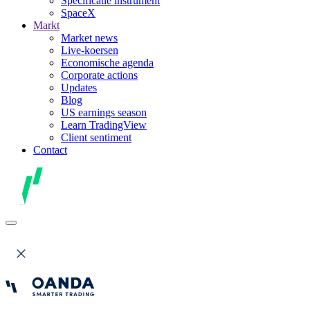
Specificatie instrument
SpaceX
Markt
Market news
Live-koersen
Economische agenda
Corporate actions
Updates
Blog
US earnings season
Learn TradingView
Client sentiment
Contact