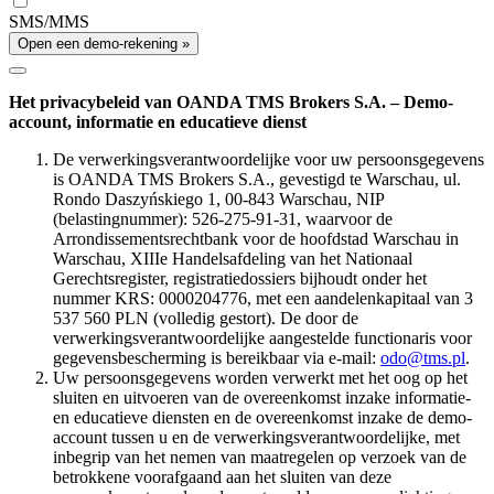
SMS/MMS
Open een demo-rekening »
Het privacybeleid van OANDA TMS Brokers S.A. – Demo-
account, informatie en educatieve dienst
De verwerkingsverantwoordelijke voor uw persoonsgegevens
is OANDA TMS Brokers S.A., gevestigd te Warschau, ul.
Rondo Daszyńskiego 1, 00-843 Warschau, NIP
(belastingnummer): 526-275-91-31, waarvoor de
Arrondissementsrechtbank voor de hoofdstad Warschau in
Warschau, XIIIe Handelsafdeling van het Nationaal
Gerechtsregister, registratiedossiers bijhoudt onder het
nummer KRS: 0000204776, met een aandelenkapitaal van 3
537 560 PLN (volledig gestort). De door de
verwerkingsverantwoordelijke aangestelde functionaris voor
gegevensbescherming is bereikbaar via e-mail:
odo@tms.pl
.
Uw persoonsgegevens worden verwerkt met het oog op het
sluiten en uitvoeren van de overeenkomst inzake informatie-
en educatieve diensten en de overeenkomst inzake de demo-
account tussen u en de verwerkingsverantwoordelijke, met
inbegrip van het nemen van maatregelen op verzoek van de
betrokkene voorafgaand aan het sluiten van deze