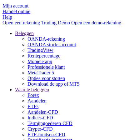
Mijn account
Handel online
Help
Open een rekening
Trading
Demo
Open een demo-rekening
Beleggen
OANDA-rekening
OANDA stocks account
TradingView
Rentepercentage
Mobiele app
Professionele klant
MetaTrader 5
Opties voor storten
Download de app of MT5
Waar te beleggen
Forex
Aandelen
ETFs
Aandelen-CFD
Indices-CFD
Termijngoederen-CFD
Crypto-CFD
ETF-fondsen-CFD