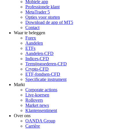
Mobiele app
Professionele klant
MetaTrader 5
Opties voor storten
Download de app of MT5
Contact
Waar te beleggen
Forex
Aandelen
ETFs
Aandelen-CFD
Indices-CFD
Termijngoederen-CFD
Crypto-CFD
ETF-fondsen-CFD
Specificatie instrument
Markt
Corporate actions
Live-koersen
Rollovers
Market news
Klantensentiment
Over ons
OANDA Group
Carrière