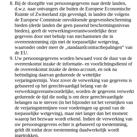
Bij de doorgifte van persoonsgegevens naar derde landen,
d.w.z. naar ontvangers die buiten de Europese Economische
Ruimte of Zwitserland zijn gevestigd, in landen die volgens
de Europese Commissie onvoldoende gegevensbescherming
bieden (derde landen die geen passend beschermingsniveau
bieden), geeft de verwerkingsverantwoordelijke deze
gegevens door met behulp van mechanismen die in
overeenstemming zijn met de toepasselijke wetgeving,
waaronder onder meer de „standaardcontractbepalingen“ van
de EU.
Uw persoonsgegevens worden bewaard voor de duur van de
overeenkomst inzake de informatie- en voorlichtingsdienst of
de overeenkomst inzake de demo-account, en ook na
beëindiging daarvan gedurende de wettelijke
verjaringstermijn. Voor zover de verwerking van gegevens is
gebaseerd op het gerechtvaardigd belang van de
verwerkingsverantwoordelijke, worden de gegevens verwerkt
gedurende de tijd die nodig is om deze gerechtvaardigde
belangen na te streven (in het bijzonder tot het verstrijken van
de verjaringstermijnen voor vorderingen op grond van de
toepasselijke wetgeving), maar niet langer dan het moment
waarop het bezwaar wordt erkend. Indien de verwerking van
uw persoonsgegevens echter is gebaseerd op toestemming,
geldt dit totdat deze toestemming daadwerkelijk wordt
ingetrokken.