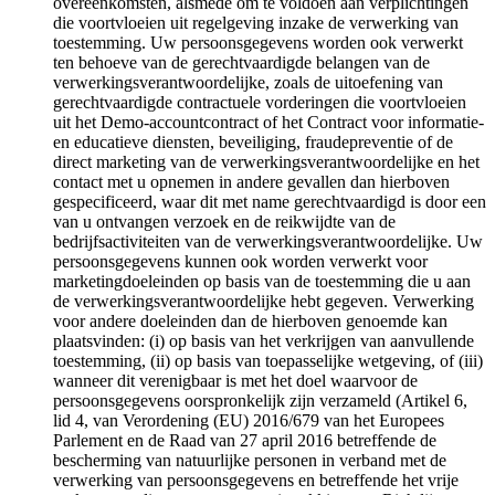
overeenkomsten, alsmede om te voldoen aan verplichtingen
die voortvloeien uit regelgeving inzake de verwerking van
toestemming. Uw persoonsgegevens worden ook verwerkt
ten behoeve van de gerechtvaardigde belangen van de
verwerkingsverantwoordelijke, zoals de uitoefening van
gerechtvaardigde contractuele vorderingen die voortvloeien
uit het Demo-accountcontract of het Contract voor informatie-
en educatieve diensten, beveiliging, fraudepreventie of de
direct marketing van de verwerkingsverantwoordelijke en het
contact met u opnemen in andere gevallen dan hierboven
gespecificeerd, waar dit met name gerechtvaardigd is door een
van u ontvangen verzoek en de reikwijdte van de
bedrijfsactiviteiten van de verwerkingsverantwoordelijke. Uw
persoonsgegevens kunnen ook worden verwerkt voor
marketingdoeleinden op basis van de toestemming die u aan
de verwerkingsverantwoordelijke hebt gegeven. Verwerking
voor andere doeleinden dan de hierboven genoemde kan
plaatsvinden: (i) op basis van het verkrijgen van aanvullende
toestemming, (ii) op basis van toepasselijke wetgeving, of (iii)
wanneer dit verenigbaar is met het doel waarvoor de
persoonsgegevens oorspronkelijk zijn verzameld (Artikel 6,
lid 4, van Verordening (EU) 2016/679 van het Europees
Parlement en de Raad van 27 april 2016 betreffende de
bescherming van natuurlijke personen in verband met de
verwerking van persoonsgegevens en betreffende het vrije