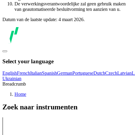
De verwerkingsverantwoordelijke zal geen gebruik maken
van geautomatiseerde besluitvorming ten aanzien van u.
Datum van de laatste update: 4 maart 2026.
Select your language
English
French
Italian
Spanish
German
Portuguese
Dutch
Czech
Latvian
L
Ukrainian
Breadcrumb
Home
Zoek naar instrumenten