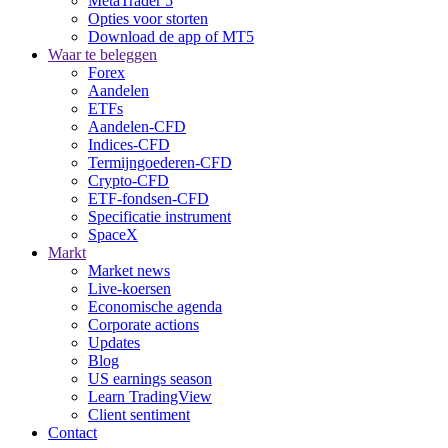
MetaTrader 5
Opties voor storten
Download de app of MT5
Waar te beleggen
Forex
Aandelen
ETFs
Aandelen-CFD
Indices-CFD
Termijngoederen-CFD
Crypto-CFD
ETF-fondsen-CFD
Specificatie instrument
SpaceX
Markt
Market news
Live-koersen
Economische agenda
Corporate actions
Updates
Blog
US earnings season
Learn TradingView
Client sentiment
Contact