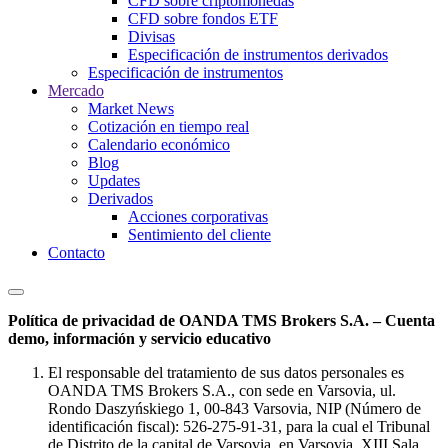
CFD sobre criptomonedas
CFD sobre fondos ETF
Divisas
Especificación de instrumentos derivados
Especificación de instrumentos
Mercado
Market News
Cotización en tiempo real
Calendario económico
Blog
Updates
Derivados
Acciones corporativas
Sentimiento del cliente
Contacto
Política de privacidad de OANDA TMS Brokers S.A. – Cuenta
demo, información y servicio educativo
El responsable del tratamiento de sus datos personales es
OANDA TMS Brokers S.A., con sede en Varsovia, ul.
Rondo Daszyńskiego 1, 00-843 Varsovia, NIP (Número de
identificación fiscal): 526-275-91-31, para la cual el Tribunal
de Distrito de la capital de Varsovia, en Varsovia, XIII Sala