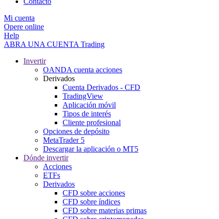
Contacto
Mi cuenta
Opere online
Help
ABRA UNA CUENTA
Trading
Invertir
OANDA cuenta acciones
Derivados
Cuenta Derivados - CFD
TradingView
Aplicación móvil
Tipos de interés
Cliente profesional
Opciones de depósito
MetaTrader 5
Descargar la aplicación o MT5
Dónde invertir
Acciones
ETFs
Derivados
CFD sobre acciones
CFD sobre índices
CFD sobre materias primas