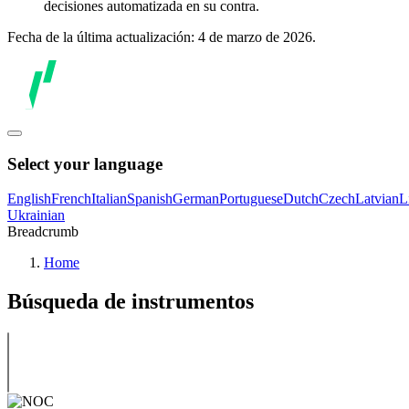
decisiones automatizada en su contra.
Fecha de la última actualización: 4 de marzo de 2026.
Select your language
English
French
Italian
Spanish
German
Portuguese
Dutch
Czech
Latvian
L
Ukrainian
Breadcrumb
Home
Búsqueda de instrumentos