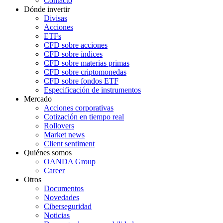
Contacto
Dónde invertir
Divisas
Acciones
ETFs
CFD sobre acciones
CFD sobre índices
CFD sobre materias primas
CFD sobre criptomonedas
CFD sobre fondos ETF
Especificación de instrumentos
Mercado
Acciones corporativas
Cotización en tiempo real
Rollovers
Market news
Client sentiment
Quiénes somos
OANDA Group
Career
Otros
Documentos
Novedades
Ciberseguridad
Noticias