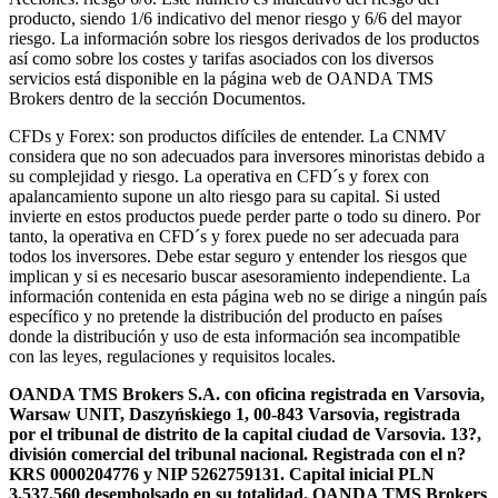
producto, siendo 1/6 indicativo del menor riesgo y 6/6 del mayor
riesgo. La información sobre los riesgos derivados de los productos
así como sobre los costes y tarifas asociados con los diversos
servicios está disponible en la página web de OANDA TMS
Brokers dentro de la sección Documentos.
CFDs y Forex: son productos difíciles de entender. La CNMV
considera que no son adecuados para inversores minoristas debido a
su complejidad y riesgo. La operativa en CFD´s y forex con
apalancamiento supone un alto riesgo para su capital. Si usted
invierte en estos productos puede perder parte o todo su dinero. Por
tanto, la operativa en CFD´s y forex puede no ser adecuada para
todos los inversores. Debe estar seguro y entender los riesgos que
implican y si es necesario buscar asesoramiento independiente. La
información contenida en esta página web no se dirige a ningún país
específico y no pretende la distribución del producto en países
donde la distribución y uso de esta información sea incompatible
con las leyes, regulaciones y requisitos locales.
OANDA TMS Brokers S.A. con oficina registrada en Varsovia,
Warsaw UNIT, Daszyńskiego 1, 00-843 Varsovia, registrada
por el tribunal de distrito de la capital ciudad de Varsovia. 13?,
división comercial del tribunal nacional. Registrada con el n?
KRS 0000204776 y NIP 5262759131. Capital inicial PLN
3,537.560 desembolsado en su totalidad. OANDA TMS Brokers