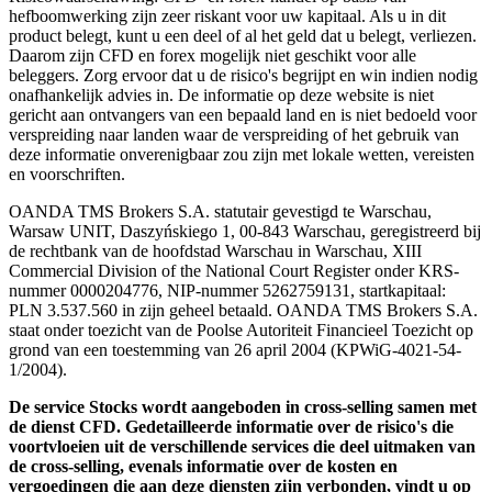
hefboomwerking zijn zeer riskant voor uw kapitaal. Als u in dit
product belegt, kunt u een deel of al het geld dat u belegt, verliezen.
Daarom zijn CFD en forex mogelijk niet geschikt voor alle
beleggers. Zorg ervoor dat u de risico's begrijpt en win indien nodig
onafhankelijk advies in. De informatie op deze website is niet
gericht aan ontvangers van een bepaald land en is niet bedoeld voor
verspreiding naar landen waar de verspreiding of het gebruik van
deze informatie onverenigbaar zou zijn met lokale wetten, vereisten
en voorschriften.
OANDA TMS Brokers S.A. statutair gevestigd te Warschau,
Warsaw UNIT, Daszyńskiego 1, 00-843 Warschau, geregistreerd bij
de rechtbank van de hoofdstad Warschau in Warschau, XIII
Commercial Division of the National Court Register onder KRS-
nummer 0000204776, NIP-nummer 5262759131, startkapitaal:
PLN 3.537.560 in zijn geheel betaald. OANDA TMS Brokers S.A.
staat onder toezicht van de Poolse Autoriteit Financieel Toezicht op
grond van een toestemming van 26 april 2004 (KPWiG-4021-54-
1/2004).
De service Stocks wordt aangeboden in cross-selling samen met
de dienst CFD. Gedetailleerde informatie over de risico's die
voortvloeien uit de verschillende services die deel uitmaken van
de cross-selling, evenals informatie over de kosten en
vergoedingen die aan deze diensten zijn verbonden, vindt u op