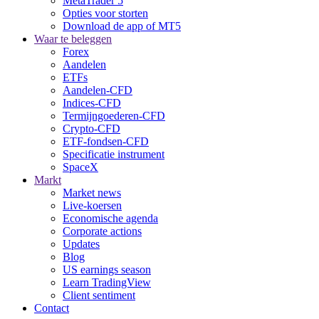
MetaTrader 5
Opties voor storten
Download de app of MT5
Waar te beleggen
Forex
Aandelen
ETFs
Aandelen-CFD
Indices-CFD
Termijngoederen-CFD
Crypto-CFD
ETF-fondsen-CFD
Specificatie instrument
SpaceX
Markt
Market news
Live-koersen
Economische agenda
Corporate actions
Updates
Blog
US earnings season
Learn TradingView
Client sentiment
Contact