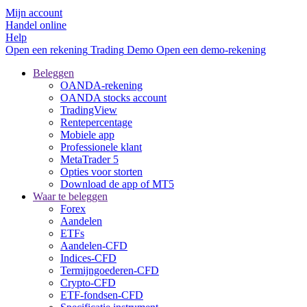
Mijn account
Handel online
Help
Open een rekening
Trading
Demo
Open een demo-rekening
Beleggen
OANDA-rekening
OANDA stocks account
TradingView
Rentepercentage
Mobiele app
Professionele klant
MetaTrader 5
Opties voor storten
Download de app of MT5
Waar te beleggen
Forex
Aandelen
ETFs
Aandelen-CFD
Indices-CFD
Termijngoederen-CFD
Crypto-CFD
ETF-fondsen-CFD