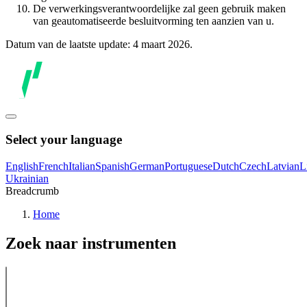
De verwerkingsverantwoordelijke zal geen gebruik maken
van geautomatiseerde besluitvorming ten aanzien van u.
Datum van de laatste update: 4 maart 2026.
Select your language
English
French
Italian
Spanish
German
Portuguese
Dutch
Czech
Latvian
L
Ukrainian
Breadcrumb
Home
Zoek naar instrumenten