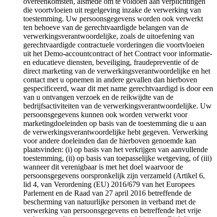
overeenkomsten, alsmede om te voldoen aan verplichtingen
die voortvloeien uit regelgeving inzake de verwerking van
toestemming. Uw persoonsgegevens worden ook verwerkt
ten behoeve van de gerechtvaardigde belangen van de
verwerkingsverantwoordelijke, zoals de uitoefening van
gerechtvaardigde contractuele vorderingen die voortvloeien
uit het Demo-accountcontract of het Contract voor informatie-
en educatieve diensten, beveiliging, fraudepreventie of de
direct marketing van de verwerkingsverantwoordelijke en het
contact met u opnemen in andere gevallen dan hierboven
gespecificeerd, waar dit met name gerechtvaardigd is door een
van u ontvangen verzoek en de reikwijdte van de
bedrijfsactiviteiten van de verwerkingsverantwoordelijke. Uw
persoonsgegevens kunnen ook worden verwerkt voor
marketingdoeleinden op basis van de toestemming die u aan
de verwerkingsverantwoordelijke hebt gegeven. Verwerking
voor andere doeleinden dan de hierboven genoemde kan
plaatsvinden: (i) op basis van het verkrijgen van aanvullende
toestemming, (ii) op basis van toepasselijke wetgeving, of (iii)
wanneer dit verenigbaar is met het doel waarvoor de
persoonsgegevens oorspronkelijk zijn verzameld (Artikel 6,
lid 4, van Verordening (EU) 2016/679 van het Europees
Parlement en de Raad van 27 april 2016 betreffende de
bescherming van natuurlijke personen in verband met de
verwerking van persoonsgegevens en betreffende het vrije