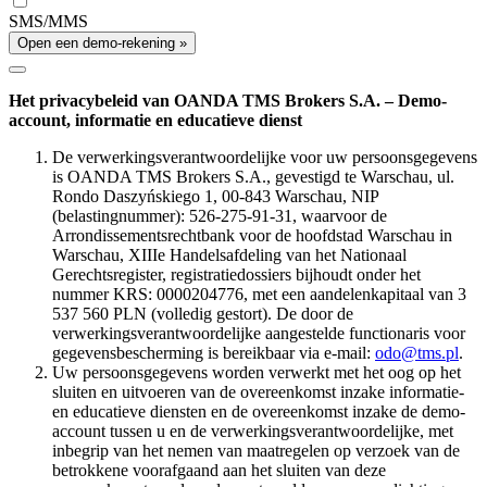
SMS/MMS
Open een demo-rekening »
Het privacybeleid van OANDA TMS Brokers S.A. – Demo-
account, informatie en educatieve dienst
De verwerkingsverantwoordelijke voor uw persoonsgegevens
is OANDA TMS Brokers S.A., gevestigd te Warschau, ul.
Rondo Daszyńskiego 1, 00-843 Warschau, NIP
(belastingnummer): 526-275-91-31, waarvoor de
Arrondissementsrechtbank voor de hoofdstad Warschau in
Warschau, XIIIe Handelsafdeling van het Nationaal
Gerechtsregister, registratiedossiers bijhoudt onder het
nummer KRS: 0000204776, met een aandelenkapitaal van 3
537 560 PLN (volledig gestort). De door de
verwerkingsverantwoordelijke aangestelde functionaris voor
gegevensbescherming is bereikbaar via e-mail:
odo@tms.pl
.
Uw persoonsgegevens worden verwerkt met het oog op het
sluiten en uitvoeren van de overeenkomst inzake informatie-
en educatieve diensten en de overeenkomst inzake de demo-
account tussen u en de verwerkingsverantwoordelijke, met
inbegrip van het nemen van maatregelen op verzoek van de
betrokkene voorafgaand aan het sluiten van deze