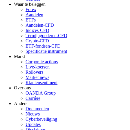
Waar te beleggen
Forex
Aandelen
ETFs
Aandelen-CFD
Indices-CFD
Termijngoederen-CFD
Crypto-CFD
ETF-fondsen-CFD
Specificatie instrument
Markt
Corporate actions
Live-koersen
Rollovers
Market news
Klantensentiment
Over ons
OANDA Group
Carrière
Anders
Documenten
Nieuws
Cyberbeveiliging
Updates
Disclaimer