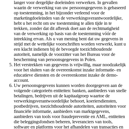
langer voor dergelijke doeleinden verwerken. In gevallen
waarin de verwerking van uw persoonsgegevens is gebaseerd
op toestemming, in het bijzonder verleend voor de
marketingdoeleinden van de verwerkingsverantwoordelijke,
hebt u het recht om uw toestemming te allen tijde in te
trekken, zonder dat dit afbreuk doet aan de rechtmatigheid
van de verwerking op basis van de toestemming vóór de
intrekking ervan. Als u van mening bent dat uw gegevens in
strijd met de wettelijke voorschriften worden verwerkt, kunt u
een klacht indienen bij de bevoegde toezichthoudende
autoriteit, namelijk de voorzitter van het Bureau voor de
bescherming van persoonsgegevens in Polen.
Het verstrekken van gegevens is vrijwillig, maar noodzakelijk
voor het sluiten van de overeenkomst inzake informatie- en
educatieve diensten en de overeenkomst inzake de demo-
account.
Uw persoonsgegevens kunnen worden doorgegeven aan de
volgende categorieën entiteiten: banken, aanbieders van snelle
betalingen, bedrijven uit de kapitaalgroep waartoe de
verwerkingsverantwoordelijke behoort, koeriersdiensten,
postbedrijven, toezichthoudende autoriteiten, autoriteiten voor
financiële informatie, aanbieders van marktgegevens,
aanbieders van tools voor fraudepreventie en AML, entiteiten
die beleggingsfondsen beheren, leveranciers van tools,
software en platforms voor het afhandelen van transacties en