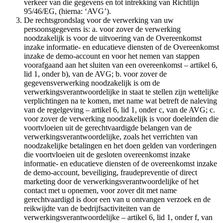
verkeer van die gegevens en tot intrekking van Richtlijn
95/46/EG, (hierna: ‘AVG’).
De rechtsgrondslag voor de verwerking van uw
persoonsgegevens is: a. voor zover de verwerking
noodzakelijk is voor de uitvoering van de Overeenkomst
inzake informatie- en educatieve diensten of de Overeenkomst
inzake de demo-account en voor het nemen van stappen
voorafgaand aan het sluiten van een overeenkomst – artikel 6,
lid 1, onder b), van de AVG; b. voor zover de
gegevensverwerking noodzakelijk is om de
verwerkingsverantwoordelijke in staat te stellen zijn wettelijke
verplichtingen na te komen, met name wat betreft de naleving
van de regelgeving – artikel 6, lid 1, onder c, van de AVG; c.
voor zover de verwerking noodzakelijk is voor doeleinden die
voortvloeien uit de gerechtvaardigde belangen van de
verwerkingsverantwoordelijke, zoals het verrichten van
noodzakelijke betalingen en het doen gelden van vorderingen
die voortvloeien uit de gesloten overeenkomst inzake
informatie- en educatieve diensten of de overeenkomst inzake
de demo-account, beveiliging, fraudepreventie of direct
marketing door de verwerkingsverantwoordelijke of het
contact met u opnemen, voor zover dit met name
gerechtvaardigd is door een van u ontvangen verzoek en de
reikwijdte van de bedrijfsactiviteiten van de
verwerkingsverantwoordelijke – artikel 6, lid 1, onder f, van