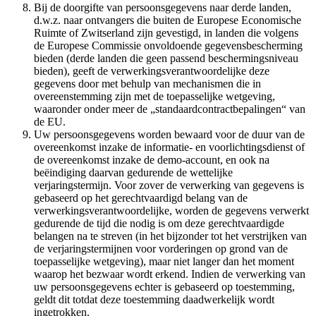
Bij de doorgifte van persoonsgegevens naar derde landen,
d.w.z. naar ontvangers die buiten de Europese Economische
Ruimte of Zwitserland zijn gevestigd, in landen die volgens
de Europese Commissie onvoldoende gegevensbescherming
bieden (derde landen die geen passend beschermingsniveau
bieden), geeft de verwerkingsverantwoordelijke deze
gegevens door met behulp van mechanismen die in
overeenstemming zijn met de toepasselijke wetgeving,
waaronder onder meer de „standaardcontractbepalingen“ van
de EU.
Uw persoonsgegevens worden bewaard voor de duur van de
overeenkomst inzake de informatie- en voorlichtingsdienst of
de overeenkomst inzake de demo-account, en ook na
beëindiging daarvan gedurende de wettelijke
verjaringstermijn. Voor zover de verwerking van gegevens is
gebaseerd op het gerechtvaardigd belang van de
verwerkingsverantwoordelijke, worden de gegevens verwerkt
gedurende de tijd die nodig is om deze gerechtvaardigde
belangen na te streven (in het bijzonder tot het verstrijken van
de verjaringstermijnen voor vorderingen op grond van de
toepasselijke wetgeving), maar niet langer dan het moment
waarop het bezwaar wordt erkend. Indien de verwerking van
uw persoonsgegevens echter is gebaseerd op toestemming,
geldt dit totdat deze toestemming daadwerkelijk wordt
ingetrokken.