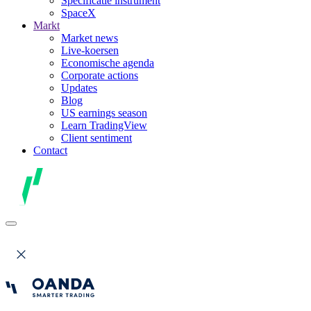
Specificatie instrument
SpaceX
Markt
Market news
Live-koersen
Economische agenda
Corporate actions
Updates
Blog
US earnings season
Learn TradingView
Client sentiment
Contact