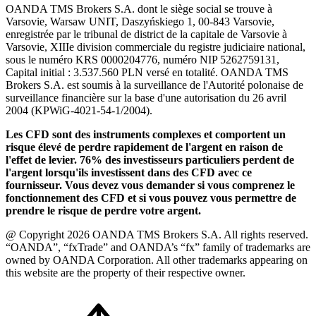
OANDA TMS Brokers S.A. dont le siège social se trouve à
Varsovie, Warsaw UNIT, Daszyńskiego 1, 00-843 Varsovie,
enregistrée par le tribunal de district de la capitale de Varsovie à
Varsovie, XIIIe division commerciale du registre judiciaire national,
sous le numéro KRS 0000204776, numéro NIP 5262759131,
Capital initial : 3.537.560 PLN versé en totalité. OANDA TMS
Brokers S.A. est soumis à la surveillance de l'Autorité polonaise de
surveillance financière sur la base d'une autorisation du 26 avril
2004 (KPWiG-4021-54-1/2004).
Les CFD sont des instruments complexes et comportent un
risque élevé de perdre rapidement de l'argent en raison de
l'effet de levier. 76% des investisseurs particuliers perdent de
l'argent lorsqu'ils investissent dans des CFD avec ce
fournisseur. Vous devez vous demander si vous comprenez le
fonctionnement des CFD et si vous pouvez vous permettre de
prendre le risque de perdre votre argent.
@ Copyright 2026 OANDA TMS Brokers S.A. All rights reserved.
“OANDA”, “fxTrade” and OANDA’s “fx” family of trademarks are
owned by OANDA Corporation. All other trademarks appearing on
this website are the property of their respective owner.