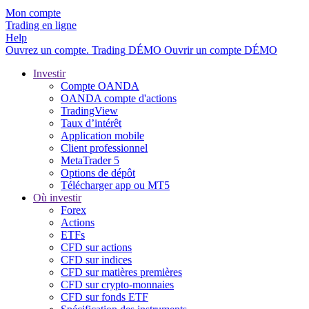
Mon compte
Trading en ligne
Help
Ouvrez un compte.
Trading
DÉMO
Ouvrir un compte DÉMO
Investir
Compte OANDA
OANDA compte d'actions
TradingView
Taux d’intérêt
Application mobile
Client professionnel
MetaTrader 5
Options de dépôt
Télécharger app ou MT5
Où investir
Forex
Actions
ETFs
CFD sur actions
CFD sur indices
CFD sur matières premières
CFD sur crypto-monnaies
CFD sur fonds ETF