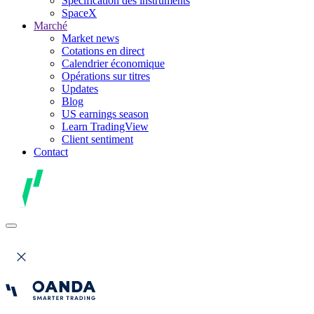
Spécification des instruments
SpaceX
Marché
Market news
Cotations en direct
Calendrier économique
Opérations sur titres
Updates
Blog
US earnings season
Learn TradingView
Client sentiment
Contact