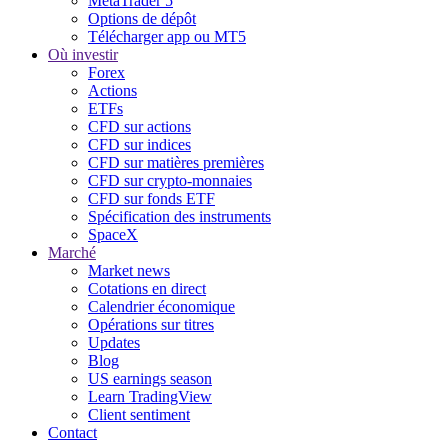
MetaTrader 5
Options de dépôt
Télécharger app ou MT5
Où investir
Forex
Actions
ETFs
CFD sur actions
CFD sur indices
CFD sur matières premières
CFD sur crypto-monnaies
CFD sur fonds ETF
Spécification des instruments
SpaceX
Marché
Market news
Cotations en direct
Calendrier économique
Opérations sur titres
Updates
Blog
US earnings season
Learn TradingView
Client sentiment
Contact