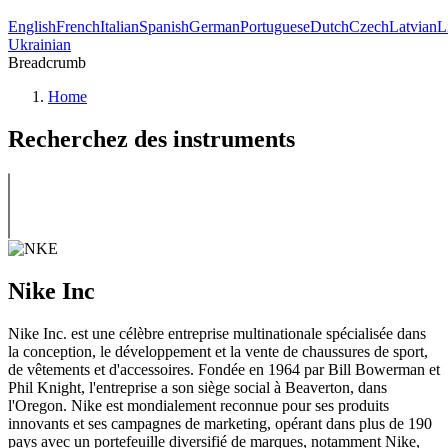
English
French
Italian
Spanish
German
Portuguese
Dutch
Czech
Latvian
L
Ukrainian
Breadcrumb
Home
Recherchez des instruments
Nike Inc
Nike Inc. est une célèbre entreprise multinationale spécialisée dans
la conception, le développement et la vente de chaussures de sport,
de vêtements et d'accessoires. Fondée en 1964 par Bill Bowerman et
Phil Knight, l'entreprise a son siège social à Beaverton, dans
l'Oregon. Nike est mondialement reconnue pour ses produits
innovants et ses campagnes de marketing, opérant dans plus de 190
pays avec un portefeuille diversifié de marques, notamment Nike,