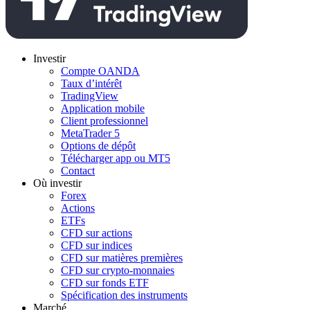
Investir
Compte OANDA
Taux d’intérêt
TradingView
Application mobile
Client professionnel
MetaTrader 5
Options de dépôt
Télécharger app ou MT5
Contact
Où investir
Forex
Actions
ETFs
CFD sur actions
CFD sur indices
CFD sur matières premières
CFD sur crypto-monnaies
CFD sur fonds ETF
Spécification des instruments
Marché