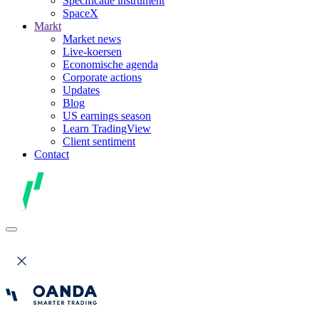
Specificatie instrument
SpaceX
Markt
Market news
Live-koersen
Economische agenda
Corporate actions
Updates
Blog
US earnings season
Learn TradingView
Client sentiment
Contact