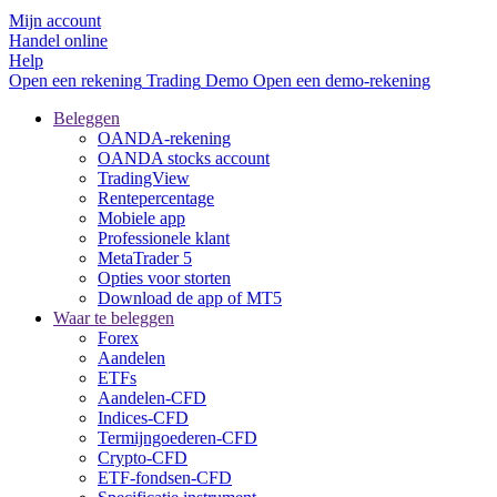
Mijn account
Handel online
Help
Open een rekening
Trading
Demo
Open een demo-rekening
Beleggen
OANDA-rekening
OANDA stocks account
TradingView
Rentepercentage
Mobiele app
Professionele klant
MetaTrader 5
Opties voor storten
Download de app of MT5
Waar te beleggen
Forex
Aandelen
ETFs
Aandelen-CFD
Indices-CFD
Termijngoederen-CFD
Crypto-CFD
ETF-fondsen-CFD