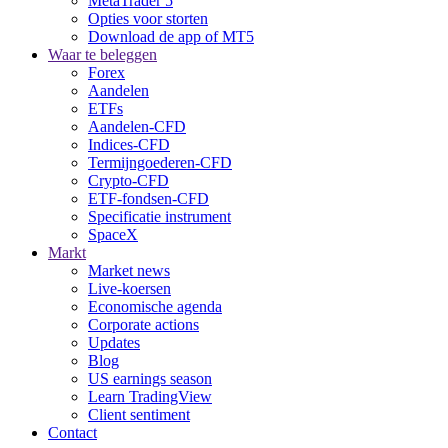
MetaTrader 5
Opties voor storten
Download de app of MT5
Waar te beleggen
Forex
Aandelen
ETFs
Aandelen-CFD
Indices-CFD
Termijngoederen-CFD
Crypto-CFD
ETF-fondsen-CFD
Specificatie instrument
SpaceX
Markt
Market news
Live-koersen
Economische agenda
Corporate actions
Updates
Blog
US earnings season
Learn TradingView
Client sentiment
Contact