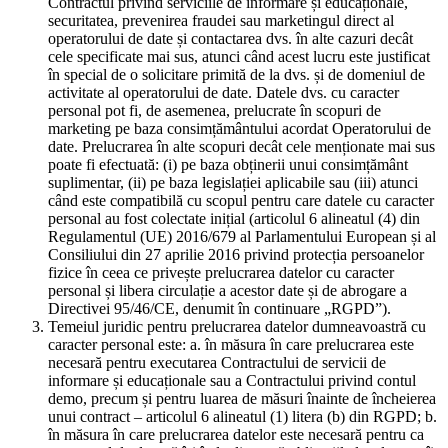
Contractul privind serviciile de informare și educaționale,
securitatea, prevenirea fraudei sau marketingul direct al
operatorului de date și contactarea dvs. în alte cazuri decât
cele specificate mai sus, atunci când acest lucru este justificat
în special de o solicitare primită de la dvs. și de domeniul de
activitate al operatorului de date. Datele dvs. cu caracter
personal pot fi, de asemenea, prelucrate în scopuri de
marketing pe baza consimțământului acordat Operatorului de
date. Prelucrarea în alte scopuri decât cele menționate mai sus
poate fi efectuată: (i) pe baza obținerii unui consimțământ
suplimentar, (ii) pe baza legislației aplicabile sau (iii) atunci
când este compatibilă cu scopul pentru care datele cu caracter
personal au fost colectate inițial (articolul 6 alineatul (4) din
Regulamentul (UE) 2016/679 al Parlamentului European și al
Consiliului din 27 aprilie 2016 privind protecția persoanelor
fizice în ceea ce privește prelucrarea datelor cu caracter
personal și libera circulație a acestor date și de abrogare a
Directivei 95/46/CE, denumit în continuare „RGPD”).
Temeiul juridic pentru prelucrarea datelor dumneavoastră cu
caracter personal este: a. în măsura în care prelucrarea este
necesară pentru executarea Contractului de servicii de
informare și educaționale sau a Contractului privind contul
demo, precum și pentru luarea de măsuri înainte de încheierea
unui contract – articolul 6 alineatul (1) litera (b) din RGPD; b.
în măsura în care prelucrarea datelor este necesară pentru ca