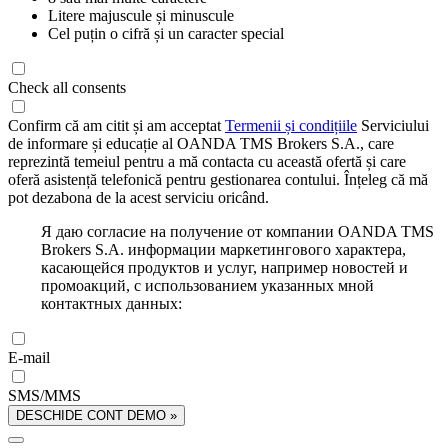
Litere majuscule și minuscule
Cel puțin o cifră și un caracter special
Check all consents
Confirm că am citit și am acceptat
Termenii și condițiile
Serviciului
de informare și educație al OANDA TMS Brokers S.A., care
reprezintă temeiul pentru a mă contacta cu această ofertă și care
oferă asistență telefonică pentru gestionarea contului. Înțeleg că mă
pot dezabona de la acest serviciu oricând.
Я даю согласие на получение от компании OANDA TMS
Brokers S.A. информации маркетингового характера,
касающейся продуктов и услуг, например новостей и
промоакций, с использованием указанных мной
контактных данных:
E-mail
SMS/MMS
DESCHIDE CONT DEMO »