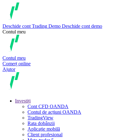
Deschide cont
Trading
Demo
Deschide cont demo
Contul meu
Contul meu
Comerț online
Ajutor
Investiți
Cont CFD OANDA
Contul de acțiuni OANDA
TradingView
Rata dobânzii
Aplicație mobilă
Client profesional