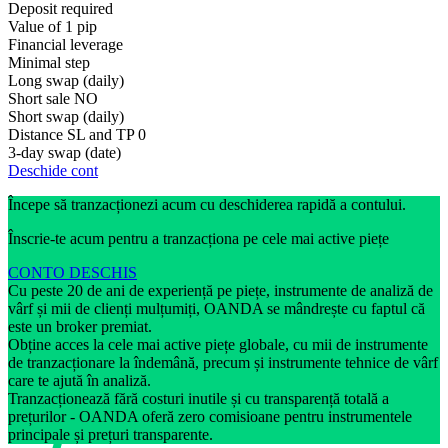
Deposit required
Value of 1 pip
Financial leverage
Minimal step
Long swap (daily)
Short sale
NO
Short swap (daily)
Distance SL and TP
0
3-day swap (date)
Deschide cont
Începe să tranzacționezi acum cu deschiderea rapidă a contului.
Înscrie-te acum pentru a tranzacționa pe cele mai active piețe
CONTO DESCHIS
Cu peste 20 de ani de experiență pe piețe, instrumente de analiză de
vârf și mii de clienți mulțumiți, OANDA se mândrește cu faptul că
este un broker premiat.
Obține acces la cele mai active piețe globale, cu mii de instrumente
de tranzacționare la îndemână, precum și instrumente tehnice de vârf
care te ajută în analiză.
Tranzacționează fără costuri inutile și cu transparență totală a
prețurilor - OANDA oferă zero comisioane pentru instrumentele
principale și prețuri transparente.