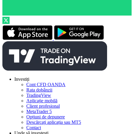
Investiți
Cont CFD OANDA
Rata dobânzii
TradingView
Aplicație mobilă
Client profesional
MetaTrader 5
Opțiuni de depunere
Descărcați aplicația sau MT5
Contact
Unde să investești