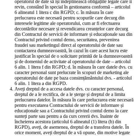
operatorul de date să își îndeplinească obligațiile legale care îi
revin, constând în special în gestionarea conformă – articolul
6 alineatul 1 litera c din RGPD; c. în măsura în care
prelucrarea este necesară pentru scopurile care decurg din
interesele legitime ale operatorului, cum ar fi efectuarea
decontărilor necesare și revendicarea creanțelor care decurg
din Contractul de servicii de informare și educaționale sau din
Contractul privind contul demo, securitatea, prevenirea
fraudei sau marketingul direct al operatorului de date sau
contactarea dumneavoastră, în cazul în care acest lucru este
justificat în special de o solicitare primită de la dumneavoastră
și de domeniul de activitate al operatorului de date – articolul
6 alin. 1 litera f din RGPD; d. în măsura în care datele dvs. cu
caracter personal sunt prelucrate în scopuri de marketing ale
operatorului de date pe baza consimțământului dvs. - articolul
6 alin. 1 litera a din RGPD.
Aveți dreptul de a accesa datele dvs. cu caracter personal,
dreptul de a le rectifica, de a le șterge și dreptul de a limita
prelucrarea datelor. În măsura în care prelucrarea este necesară
pentru executarea Contractului de servicii de informare și
educaționale sau a Contractului privind contul demo la care
sunteți parte sau pentru a da curs cererii dvs. înainte de
încheierea acestora (articolul 6 alineatul (1) litera (b) din
RGPD), aveți, de asemenea, dreptul de a transfera datele. În
orice moment, aveți dreptul de a vă opune, din motive legate