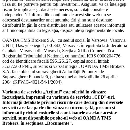
ul să nu fie potrivite pentru toți investitorii. Asigurați-vă că înțelegeți
riscurile implicate și, dacă este necesar, solicitați consiliere
independentă. Informațiile conținute de acest site web nu se
adresează destinatarilor unei anumite țări și nu sunt destinate
distribuirii în țări în care distribuirea sau utilizarea acestor informații
ar fi incompatibilă cu legislația, dispozițiile și reglementările locale.
OANDA TMS Brokers S.A., cu sediul social în Varșovia, Varșovia
UNIT, Daszyńskiego 1, 00-843, Varșovia, înregistrată la Judecătoria
Capitalei Varșovia din Varșovia, Secția a XIII-a Comercială a
Registrului Tribunalului Național, cu numărul KRS 0000204776,
cod de identificare fiscală 595126127, capital social inițial:
3.537,560 PNL, subscris și vărsat integral. OANDA TMS Brokers
S.A. face obiectul supravegherii Autorității Poloneze de
Supraveghere Financiară, pe baza unei autorizații din 26 aprilie
2004 (KPWiG-4021-54-1/2004).
Varianta de serviciu „Acțiuni” este oferită în vânzare
încrucișată, împreună cu varianta de serviciu „CFD”-uri.
Informații detaliate privind riscurile care decurg din diversele
servicii care fac parte din vânzarea încrucișată, precum și
informații privind costurile și comisioanele asociate acestor
servicii, sunt disponibile pe site-ul web al OANDA TMS
Brokers, în secțiunea „Documente”.