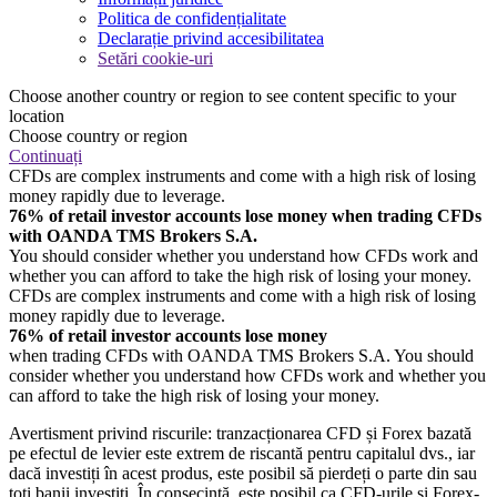
Politica de confidențialitate
Declarație privind accesibilitatea
Setări cookie-uri
Choose another country or region to see content specific to your
location
Choose country or region
Continuați
CFDs are complex instruments and come with a high risk of losing
money rapidly due to leverage.
76% of retail investor accounts lose money when trading CFDs
with OANDA TMS Brokers S.A.
You should consider whether you understand how CFDs work and
whether you can afford to take the high risk of losing your money.
CFDs are complex instruments and come with a high risk of losing
money rapidly due to leverage.
76% of retail investor accounts lose money
when trading CFDs with OANDA TMS Brokers S.A. You should
consider whether you understand how CFDs work and whether you
can afford to take the high risk of losing your money.
Avertisment privind riscurile: tranzacționarea CFD și Forex bazată
pe efectul de levier este extrem de riscantă pentru capitalul dvs., iar
dacă investiți în acest produs, este posibil să pierdeți o parte din sau
toți banii investiți. În consecință, este posibil ca CFD-urile și Forex-