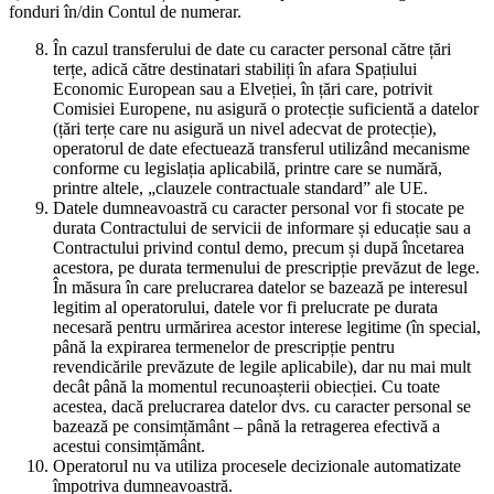
fonduri în/din Contul de numerar.
În cazul transferului de date cu caracter personal către țări
terțe, adică către destinatari stabiliți în afara Spațiului
Economic European sau a Elveției, în țări care, potrivit
Comisiei Europene, nu asigură o protecție suficientă a datelor
(țări terțe care nu asigură un nivel adecvat de protecție),
operatorul de date efectuează transferul utilizând mecanisme
conforme cu legislația aplicabilă, printre care se numără,
printre altele, „clauzele contractuale standard” ale UE.
Datele dumneavoastră cu caracter personal vor fi stocate pe
durata Contractului de servicii de informare și educație sau a
Contractului privind contul demo, precum și după încetarea
acestora, pe durata termenului de prescripție prevăzut de lege.
În măsura în care prelucrarea datelor se bazează pe interesul
legitim al operatorului, datele vor fi prelucrate pe durata
necesară pentru urmărirea acestor interese legitime (în special,
până la expirarea termenelor de prescripție pentru
revendicările prevăzute de legile aplicabile), dar nu mai mult
decât până la momentul recunoașterii obiecției. Cu toate
acestea, dacă prelucrarea datelor dvs. cu caracter personal se
bazează pe consimțământ – până la retragerea efectivă a
acestui consimțământ.
Operatorul nu va utiliza procesele decizionale automatizate
împotriva dumneavoastră.