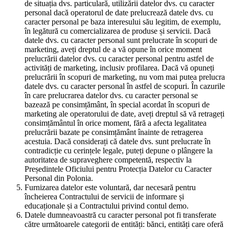
de situația dvs. particulară, utilizării datelor dvs. cu caracter
personal dacă operatorul de date prelucrează datele dvs. cu
caracter personal pe baza interesului său legitim, de exemplu,
în legătură cu comercializarea de produse și servicii. Dacă
datele dvs. cu caracter personal sunt prelucrate în scopuri de
marketing, aveți dreptul de a vă opune în orice moment
prelucrării datelor dvs. cu caracter personal pentru astfel de
activități de marketing, inclusiv profilarea. Dacă vă opuneți
prelucrării în scopuri de marketing, nu vom mai putea prelucra
datele dvs. cu caracter personal în astfel de scopuri. În cazurile
în care prelucrarea datelor dvs. cu caracter personal se
bazează pe consimțământ, în special acordat în scopuri de
marketing ale operatorului de date, aveți dreptul să vă retrageți
consimțământul în orice moment, fără a afecta legalitatea
prelucrării bazate pe consimțământ înainte de retragerea
acestuia. Dacă considerați că datele dvs. sunt prelucrate în
contradicție cu cerințele legale, puteți depune o plângere la
autoritatea de supraveghere competentă, respectiv la
Președintele Oficiului pentru Protecția Datelor cu Caracter
Personal din Polonia.
Furnizarea datelor este voluntară, dar necesară pentru
încheierea Contractului de servicii de informare și
educaționale și a Contractului privind contul demo.
Datele dumneavoastră cu caracter personal pot fi transferate
către următoarele categorii de entități: bănci, entități care oferă