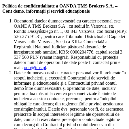
Politica de confidențialitate a OANDA TMS Brokers S.A. –
Cont demo, informații și servicii educaționale
Operatorul datelor dumneavoastră cu caracter personal este
OANDA TMS Brokers S.A., cu sediul în Varșovia, str.
Rondo Daszyńskiego nr. 1, 00-843 Varșovia, cod fiscal (NIP):
526-275-91-31, pentru care Tribunalul Districtual al Capitalei
Varșovia din Varșovia, Secția a XIII-a Comercială a
Registrului Național Judiciar, păstrează dosarele de
înregistrare sub numărul KRS: 0000204776, capital social 3
537 560 PLN (varsat integral). Responsabilul cu protecția
datelor numit de operatorul de date poate fi contactat prin e-
mail:
odo@tms.pl
.
Datele dumneavoastră cu caracter personal vor fi prelucrate în
scopul încheierii și executării Contractului de servicii de
informare și educaționale și a Contractului privind contul
demo între dumneavoastră și operatorul de date, inclusiv
pentru a lua măsuri la cererea persoanei vizate înainte de
încheierea acestor contracte, precum și pentru a îndeplini
obligațiile care decurg din reglementările privind gestionarea
consimțământului. Datele dvs. personale vor fi, de asemenea,
prelucrate în scopul intereselor legitime ale operatorului de
date, cum ar fi exercitarea pretențiilor contractuale legitime
care decurg din Contractul privind contul demo sau din