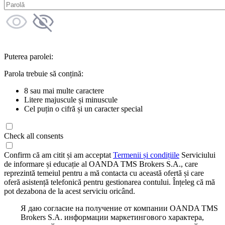
Puterea parolei:
Parola trebuie să conțină:
8 sau mai multe caractere
Litere majuscule și minuscule
Cel puțin o cifră și un caracter special
Check all consents
Confirm că am citit și am acceptat
Termenii și condițiile
Serviciului
de informare și educație al OANDA TMS Brokers S.A., care
reprezintă temeiul pentru a mă contacta cu această ofertă și care
oferă asistență telefonică pentru gestionarea contului. Înțeleg că mă
pot dezabona de la acest serviciu oricând.
Я даю согласие на получение от компании OANDA TMS
Brokers S.A. информации маркетингового характера,