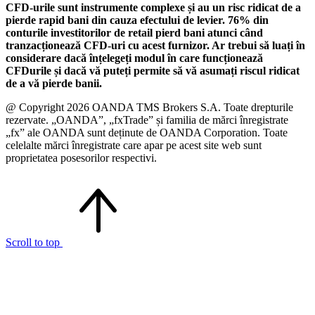
CFD-urile sunt instrumente complexe și au un risc ridicat de a
pierde rapid bani din cauza efectului de levier. 76% din
conturile investitorilor de retail pierd bani atunci când
tranzacționează CFD-uri cu acest furnizor. Ar trebui să luați în
considerare dacă înțelegeți modul în care funcționează
CFDurile și dacă vă puteți permite să vă asumați riscul ridicat
de a vă pierde banii.
@ Copyright 2026 OANDA TMS Brokers S.A. Toate drepturile
rezervate. „OANDA”, „fxTrade” și familia de mărci înregistrate
„fx” ale OANDA sunt deținute de OANDA Corporation. Toate
celelalte mărci înregistrate care apar pe acest site web sunt
proprietatea posesorilor respectivi.
Scroll to top