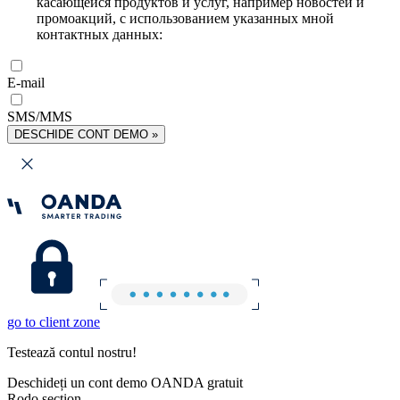
касающейся продуктов и услуг, например новостей и
промоакций, с использованием указанных мной
контактных данных:
E-mail
SMS/MMS
DESCHIDE CONT DEMO »
go to client zone
Testează contul nostru!
Deschideți un cont demo OANDA gratuit
Rodo section