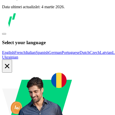
Data ultimei actualizări: 4 martie 2026.
Select your language
English
French
Italian
Spanish
German
Portuguese
Dutch
Czech
Latvian
L
Ukrainian
×