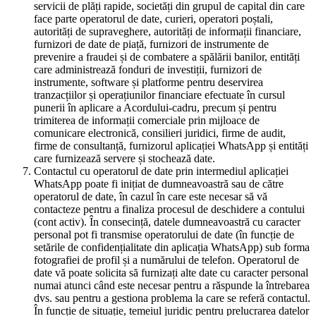
servicii de plăți rapide, societăți din grupul de capital din care
face parte operatorul de date, curieri, operatori poștali,
autorități de supraveghere, autorități de informații financiare,
furnizori de date de piață, furnizori de instrumente de
prevenire a fraudei și de combatere a spălării banilor, entități
care administrează fonduri de investiții, furnizori de
instrumente, software și platforme pentru deservirea
tranzacțiilor și operațiunilor financiare efectuate în cursul
punerii în aplicare a Acordului-cadru, precum și pentru
trimiterea de informații comerciale prin mijloace de
comunicare electronică, consilieri juridici, firme de audit,
firme de consultanță, furnizorul aplicației WhatsApp și entități
care furnizează servere și stochează date.
Contactul cu operatorul de date prin intermediul aplicației
WhatsApp poate fi inițiat de dumneavoastră sau de către
operatorul de date, în cazul în care este necesar să vă
contacteze pentru a finaliza procesul de deschidere a contului
(cont activ). În consecință, datele dumneavoastră cu caracter
personal pot fi transmise operatorului de date (în funcție de
setările de confidențialitate din aplicația WhatsApp) sub forma
fotografiei de profil și a numărului de telefon. Operatorul de
date vă poate solicita să furnizați alte date cu caracter personal
numai atunci când este necesar pentru a răspunde la întrebarea
dvs. sau pentru a gestiona problema la care se referă contactul.
În funcție de situație, temeiul juridic pentru prelucrarea datelor