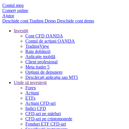
Contul meu
Comerț online
Ajutor
Deschide cont
Trading
Demo
Deschide cont demo
Investiți
Cont CFD OANDA
Contul de acțiuni OANDA
TradingView
Rata dobânzii
Aplicație mobilă
Client profesional
Meta trader 5
Opțiuni de depunere
Descărcați aplicația sau MT5
Unde să investești
Forex
Acțiuni
ETFs
Acțiuni CFD-uri
Indici CFD
CFD-uri pe mărfuri
CFD-uri pe criptomonede
Fonduri ETF CFD-uri