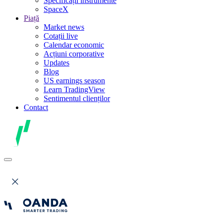
Specificații instrumente
SpaceX
Piață
Market news
Cotații live
Calendar economic
Acțiuni corporative
Updates
Blog
US earnings season
Learn TradingView
Sentimentul clienților
Contact