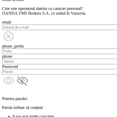
Cine este operatorul datelor cu caracter personal?
OANDA TMS Brokers S.A. cu sediul în Varșovia.
email
phone_prefix
phone
Password
Puterea parolei:
Parola trebuie să conțină:
8 sau mai multe caractere