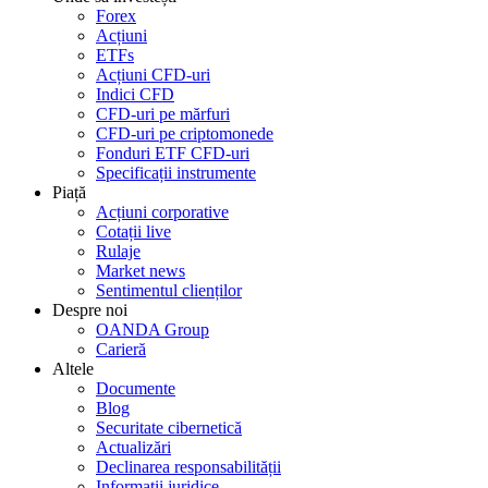
Forex
Acțiuni
ETFs
Acțiuni CFD-uri
Indici CFD
CFD-uri pe mărfuri
CFD-uri pe criptomonede
Fonduri ETF CFD-uri
Specificații instrumente
Piață
Acțiuni corporative
Cotații live
Rulaje
Market news
Sentimentul clienților
Despre noi
OANDA Group
Carieră
Altele
Documente
Blog
Securitate cibernetică
Actualizări
Declinarea responsabilității
Informații juridice