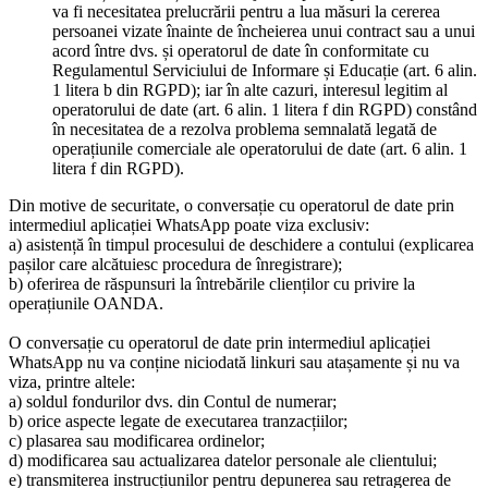
va fi necesitatea prelucrării pentru a lua măsuri la cererea
persoanei vizate înainte de încheierea unui contract sau a unui
acord între dvs. și operatorul de date în conformitate cu
Regulamentul Serviciului de Informare și Educație (art. 6 alin.
1 litera b din RGPD); iar în alte cazuri, interesul legitim al
operatorului de date (art. 6 alin. 1 litera f din RGPD) constând
în necesitatea de a rezolva problema semnalată legată de
operațiunile comerciale ale operatorului de date (art. 6 alin. 1
litera f din RGPD).
Din motive de securitate, o conversație cu operatorul de date prin
intermediul aplicației WhatsApp poate viza exclusiv:
a) asistență în timpul procesului de deschidere a contului (explicarea
pașilor care alcătuiesc procedura de înregistrare);
b) oferirea de răspunsuri la întrebările clienților cu privire la
operațiunile OANDA.
O conversație cu operatorul de date prin intermediul aplicației
WhatsApp nu va conține niciodată linkuri sau atașamente și nu va
viza, printre altele:
a) soldul fondurilor dvs. din Contul de numerar;
b) orice aspecte legate de executarea tranzacțiilor;
c) plasarea sau modificarea ordinelor;
d) modificarea sau actualizarea datelor personale ale clientului;
e) transmiterea instrucțiunilor pentru depunerea sau retragerea de