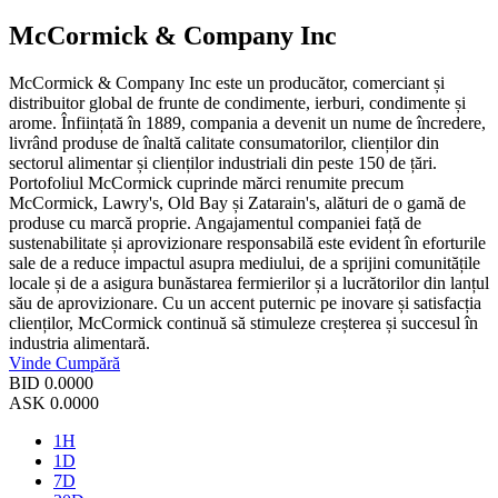
McCormick & Company Inc
McCormick & Company Inc este un producător, comerciant și
distribuitor global de frunte de condimente, ierburi, condimente și
arome. Înființată în 1889, compania a devenit un nume de încredere,
livrând produse de înaltă calitate consumatorilor, clienților din
sectorul alimentar și clienților industriali din peste 150 de țări.
Portofoliul McCormick cuprinde mărci renumite precum
McCormick, Lawry's, Old Bay și Zatarain's, alături de o gamă de
produse cu marcă proprie. Angajamentul companiei față de
sustenabilitate și aprovizionare responsabilă este evident în eforturile
sale de a reduce impactul asupra mediului, de a sprijini comunitățile
locale și de a asigura bunăstarea fermierilor și a lucrătorilor din lanțul
său de aprovizionare. Cu un accent puternic pe inovare și satisfacția
clienților, McCormick continuă să stimuleze creșterea și succesul în
industria alimentară.
Vinde
Cumpără
BID
0.0000
ASK
0.0000
1H
1D
7D