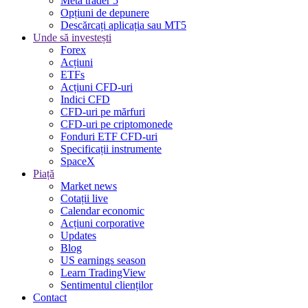
Meta trader 5
Opțiuni de depunere
Descărcați aplicația sau MT5
Unde să investești
Forex
Acțiuni
ETFs
Acțiuni CFD-uri
Indici CFD
CFD-uri pe mărfuri
CFD-uri pe criptomonede
Fonduri ETF CFD-uri
Specificații instrumente
SpaceX
Piață
Market news
Cotații live
Calendar economic
Acțiuni corporative
Updates
Blog
US earnings season
Learn TradingView
Sentimentul clienților
Contact