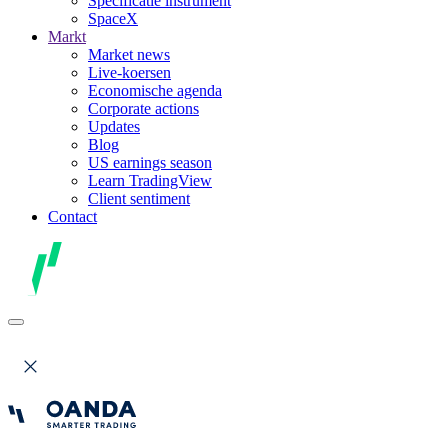
Specificatie instrument
SpaceX
Markt
Market news
Live-koersen
Economische agenda
Corporate actions
Updates
Blog
US earnings season
Learn TradingView
Client sentiment
Contact