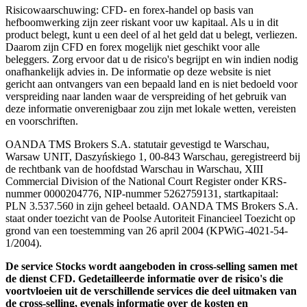
Risicowaarschuwing: CFD- en forex-handel op basis van
hefboomwerking zijn zeer riskant voor uw kapitaal. Als u in dit
product belegt, kunt u een deel of al het geld dat u belegt, verliezen.
Daarom zijn CFD en forex mogelijk niet geschikt voor alle
beleggers. Zorg ervoor dat u de risico's begrijpt en win indien nodig
onafhankelijk advies in. De informatie op deze website is niet
gericht aan ontvangers van een bepaald land en is niet bedoeld voor
verspreiding naar landen waar de verspreiding of het gebruik van
deze informatie onverenigbaar zou zijn met lokale wetten, vereisten
en voorschriften.
OANDA TMS Brokers S.A. statutair gevestigd te Warschau,
Warsaw UNIT, Daszyńskiego 1, 00-843 Warschau, geregistreerd bij
de rechtbank van de hoofdstad Warschau in Warschau, XIII
Commercial Division of the National Court Register onder KRS-
nummer 0000204776, NIP-nummer 5262759131, startkapitaal:
PLN 3.537.560 in zijn geheel betaald. OANDA TMS Brokers S.A.
staat onder toezicht van de Poolse Autoriteit Financieel Toezicht op
grond van een toestemming van 26 april 2004 (KPWiG-4021-54-
1/2004).
De service Stocks wordt aangeboden in cross-selling samen met
de dienst CFD. Gedetailleerde informatie over de risico's die
voortvloeien uit de verschillende services die deel uitmaken van
de cross-selling, evenals informatie over de kosten en