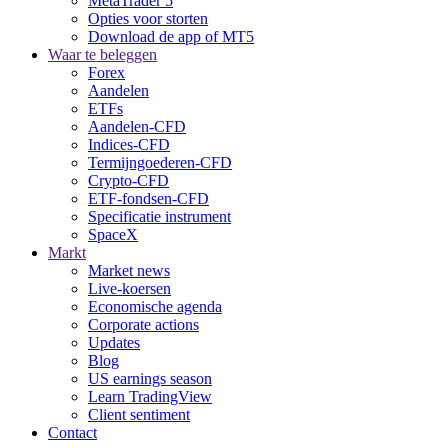
MetaTrader 5
Opties voor storten
Download de app of MT5
Waar te beleggen
Forex
Aandelen
ETFs
Aandelen-CFD
Indices-CFD
Termijngoederen-CFD
Crypto-CFD
ETF-fondsen-CFD
Specificatie instrument
SpaceX
Markt
Market news
Live-koersen
Economische agenda
Corporate actions
Updates
Blog
US earnings season
Learn TradingView
Client sentiment
Contact