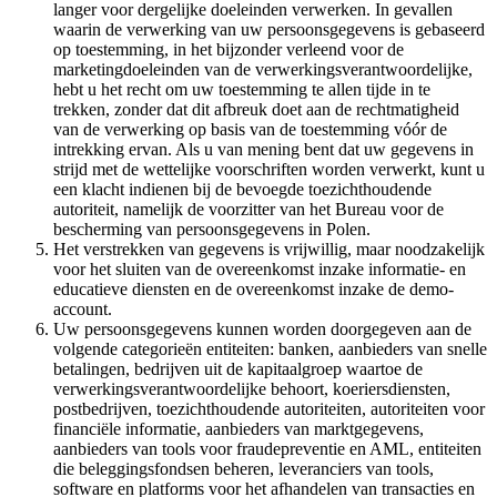
langer voor dergelijke doeleinden verwerken. In gevallen
waarin de verwerking van uw persoonsgegevens is gebaseerd
op toestemming, in het bijzonder verleend voor de
marketingdoeleinden van de verwerkingsverantwoordelijke,
hebt u het recht om uw toestemming te allen tijde in te
trekken, zonder dat dit afbreuk doet aan de rechtmatigheid
van de verwerking op basis van de toestemming vóór de
intrekking ervan. Als u van mening bent dat uw gegevens in
strijd met de wettelijke voorschriften worden verwerkt, kunt u
een klacht indienen bij de bevoegde toezichthoudende
autoriteit, namelijk de voorzitter van het Bureau voor de
bescherming van persoonsgegevens in Polen.
Het verstrekken van gegevens is vrijwillig, maar noodzakelijk
voor het sluiten van de overeenkomst inzake informatie- en
educatieve diensten en de overeenkomst inzake de demo-
account.
Uw persoonsgegevens kunnen worden doorgegeven aan de
volgende categorieën entiteiten: banken, aanbieders van snelle
betalingen, bedrijven uit de kapitaalgroep waartoe de
verwerkingsverantwoordelijke behoort, koeriersdiensten,
postbedrijven, toezichthoudende autoriteiten, autoriteiten voor
financiële informatie, aanbieders van marktgegevens,
aanbieders van tools voor fraudepreventie en AML, entiteiten
die beleggingsfondsen beheren, leveranciers van tools,
software en platforms voor het afhandelen van transacties en