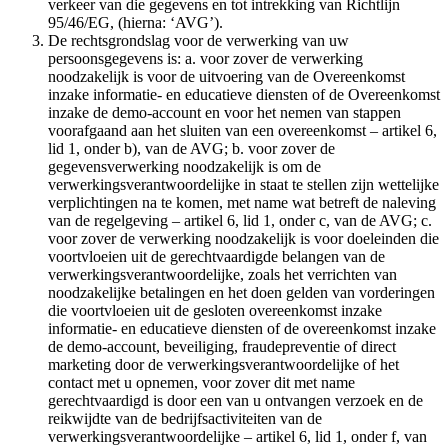
verkeer van die gegevens en tot intrekking van Richtlijn
95/46/EG, (hierna: ‘AVG’).
De rechtsgrondslag voor de verwerking van uw
persoonsgegevens is: a. voor zover de verwerking
noodzakelijk is voor de uitvoering van de Overeenkomst
inzake informatie- en educatieve diensten of de Overeenkomst
inzake de demo-account en voor het nemen van stappen
voorafgaand aan het sluiten van een overeenkomst – artikel 6,
lid 1, onder b), van de AVG; b. voor zover de
gegevensverwerking noodzakelijk is om de
verwerkingsverantwoordelijke in staat te stellen zijn wettelijke
verplichtingen na te komen, met name wat betreft de naleving
van de regelgeving – artikel 6, lid 1, onder c, van de AVG; c.
voor zover de verwerking noodzakelijk is voor doeleinden die
voortvloeien uit de gerechtvaardigde belangen van de
verwerkingsverantwoordelijke, zoals het verrichten van
noodzakelijke betalingen en het doen gelden van vorderingen
die voortvloeien uit de gesloten overeenkomst inzake
informatie- en educatieve diensten of de overeenkomst inzake
de demo-account, beveiliging, fraudepreventie of direct
marketing door de verwerkingsverantwoordelijke of het
contact met u opnemen, voor zover dit met name
gerechtvaardigd is door een van u ontvangen verzoek en de
reikwijdte van de bedrijfsactiviteiten van de
verwerkingsverantwoordelijke – artikel 6, lid 1, onder f, van