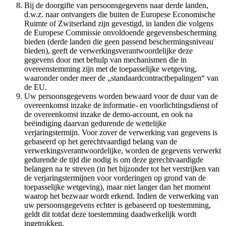
Bij de doorgifte van persoonsgegevens naar derde landen,
d.w.z. naar ontvangers die buiten de Europese Economische
Ruimte of Zwitserland zijn gevestigd, in landen die volgens
de Europese Commissie onvoldoende gegevensbescherming
bieden (derde landen die geen passend beschermingsniveau
bieden), geeft de verwerkingsverantwoordelijke deze
gegevens door met behulp van mechanismen die in
overeenstemming zijn met de toepasselijke wetgeving,
waaronder onder meer de „standaardcontractbepalingen“ van
de EU.
Uw persoonsgegevens worden bewaard voor de duur van de
overeenkomst inzake de informatie- en voorlichtingsdienst of
de overeenkomst inzake de demo-account, en ook na
beëindiging daarvan gedurende de wettelijke
verjaringstermijn. Voor zover de verwerking van gegevens is
gebaseerd op het gerechtvaardigd belang van de
verwerkingsverantwoordelijke, worden de gegevens verwerkt
gedurende de tijd die nodig is om deze gerechtvaardigde
belangen na te streven (in het bijzonder tot het verstrijken van
de verjaringstermijnen voor vorderingen op grond van de
toepasselijke wetgeving), maar niet langer dan het moment
waarop het bezwaar wordt erkend. Indien de verwerking van
uw persoonsgegevens echter is gebaseerd op toestemming,
geldt dit totdat deze toestemming daadwerkelijk wordt
ingetrokken.