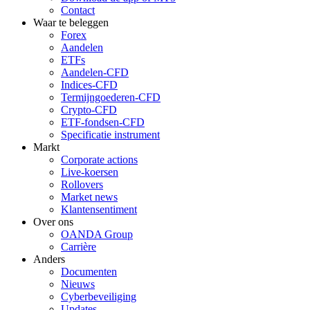
Contact
Waar te beleggen
Forex
Aandelen
ETFs
Aandelen-CFD
Indices-CFD
Termijngoederen-CFD
Crypto-CFD
ETF-fondsen-CFD
Specificatie instrument
Markt
Corporate actions
Live-koersen
Rollovers
Market news
Klantensentiment
Over ons
OANDA Group
Carrière
Anders
Documenten
Nieuws
Cyberbeveiliging
Updates