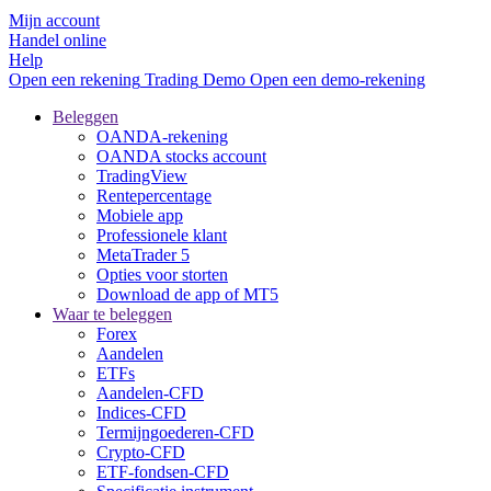
Mijn account
Handel online
Help
Open een rekening
Trading
Demo
Open een demo-rekening
Beleggen
OANDA-rekening
OANDA stocks account
TradingView
Rentepercentage
Mobiele app
Professionele klant
MetaTrader 5
Opties voor storten
Download de app of MT5
Waar te beleggen
Forex
Aandelen
ETFs
Aandelen-CFD
Indices-CFD
Termijngoederen-CFD
Crypto-CFD
ETF-fondsen-CFD