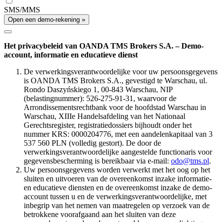
SMS/MMS
Open een demo-rekening »
Het privacybeleid van OANDA TMS Brokers S.A. – Demo-
account, informatie en educatieve dienst
De verwerkingsverantwoordelijke voor uw persoonsgegevens
is OANDA TMS Brokers S.A., gevestigd te Warschau, ul.
Rondo Daszyńskiego 1, 00-843 Warschau, NIP
(belastingnummer): 526-275-91-31, waarvoor de
Arrondissementsrechtbank voor de hoofdstad Warschau in
Warschau, XIIIe Handelsafdeling van het Nationaal
Gerechtsregister, registratiedossiers bijhoudt onder het
nummer KRS: 0000204776, met een aandelenkapitaal van 3
537 560 PLN (volledig gestort). De door de
verwerkingsverantwoordelijke aangestelde functionaris voor
gegevensbescherming is bereikbaar via e-mail:
odo@tms.pl
.
Uw persoonsgegevens worden verwerkt met het oog op het
sluiten en uitvoeren van de overeenkomst inzake informatie-
en educatieve diensten en de overeenkomst inzake de demo-
account tussen u en de verwerkingsverantwoordelijke, met
inbegrip van het nemen van maatregelen op verzoek van de
betrokkene voorafgaand aan het sluiten van deze