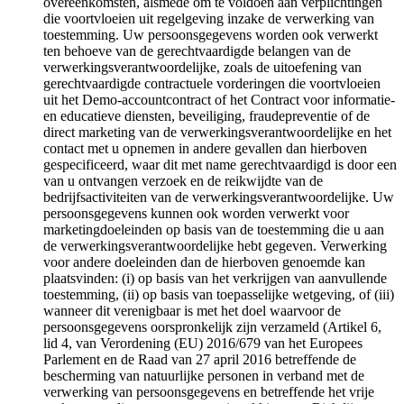
overeenkomsten, alsmede om te voldoen aan verplichtingen
die voortvloeien uit regelgeving inzake de verwerking van
toestemming. Uw persoonsgegevens worden ook verwerkt
ten behoeve van de gerechtvaardigde belangen van de
verwerkingsverantwoordelijke, zoals de uitoefening van
gerechtvaardigde contractuele vorderingen die voortvloeien
uit het Demo-accountcontract of het Contract voor informatie-
en educatieve diensten, beveiliging, fraudepreventie of de
direct marketing van de verwerkingsverantwoordelijke en het
contact met u opnemen in andere gevallen dan hierboven
gespecificeerd, waar dit met name gerechtvaardigd is door een
van u ontvangen verzoek en de reikwijdte van de
bedrijfsactiviteiten van de verwerkingsverantwoordelijke. Uw
persoonsgegevens kunnen ook worden verwerkt voor
marketingdoeleinden op basis van de toestemming die u aan
de verwerkingsverantwoordelijke hebt gegeven. Verwerking
voor andere doeleinden dan de hierboven genoemde kan
plaatsvinden: (i) op basis van het verkrijgen van aanvullende
toestemming, (ii) op basis van toepasselijke wetgeving, of (iii)
wanneer dit verenigbaar is met het doel waarvoor de
persoonsgegevens oorspronkelijk zijn verzameld (Artikel 6,
lid 4, van Verordening (EU) 2016/679 van het Europees
Parlement en de Raad van 27 april 2016 betreffende de
bescherming van natuurlijke personen in verband met de
verwerking van persoonsgegevens en betreffende het vrije