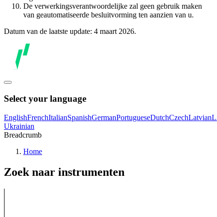
De verwerkingsverantwoordelijke zal geen gebruik maken
van geautomatiseerde besluitvorming ten aanzien van u.
Datum van de laatste update: 4 maart 2026.
Select your language
English
French
Italian
Spanish
German
Portuguese
Dutch
Czech
Latvian
L
Ukrainian
Breadcrumb
Home
Zoek naar instrumenten